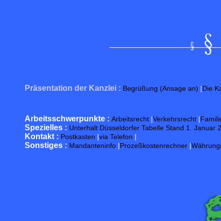
Präsentation der Kanzlei :
Begrüßung (Ansage an)
|
Die Ka
Arbeitsschwerpunkte :
Arbeitsrecht
|
Verkehrsrecht
|
Famili
Spezielles :
Unterhalt Düsseldorfer Tabelle Stand 1. Januar 
Kontakt :
Postkasten
|
via Telefon
|
Sonstiges :
Mandanteninfo
|
Prozeßkostenrechner
|
Währung