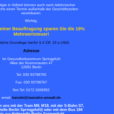
igte in Vollzeit können auch nach telefonischer
he einen Termin außerhalb der Geschäftszeiten
vereinbaren.
Wichtig:
meiner Beauftragung sparen Sie die 19%
Mehrwertsteuer!
tliche Grundlage hierfür § 4 Ziff. 19 a UStG
Adresse
Im Gesundheitszentrum Springpfuhl
Allee der Kosmonauten 47
12681 Berlin
Tel: 030 93798765
Fax: 030 93798767
Not-Tel: 0172 3206952
email:
kanzlei@marzahn-anwalt.de
en uns mit der Tram M8, M18, mit der S-Bahn S7,
telle Berlin Springpfuhl) oder mit dem Bus
194
bis zur Haltestelle Berlin Springpfuhl