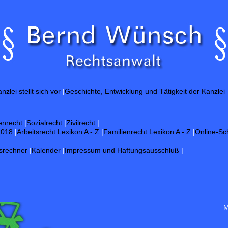
Gute
nzlei stellt sich vor
|
Geschichte, Entwicklung und Tätigkeit der Kanzlei
enrecht
|
Sozialrecht
|
Zivilrecht
|
2018
|
Arbeitsrecht Lexikon A - Z
|
Familienrecht Lexikon A - Z
|
Online-Sc
srechner
|
Kalender
|
Impressum und Haftungsausschluß
|
M