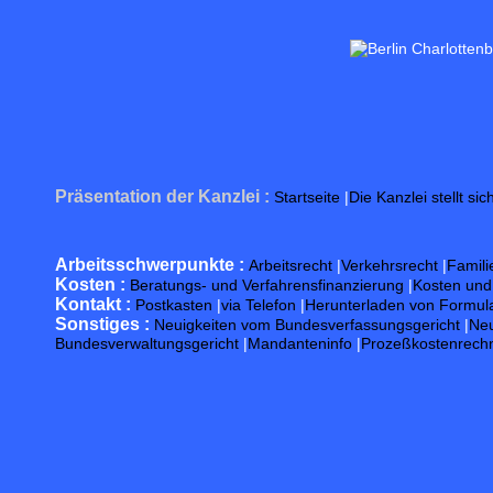
Präsentation der Kanzlei :
Startseite
|
Die Kanzlei stellt sic
Arbeitsschwerpunkte :
Arbeitsrecht
|
Verkehrsrecht
|
Famili
Kosten :
Beratungs- und Verfahrensfinanzierung
|
Kosten un
Kontakt :
Postkasten
|
via Telefon
|
Herunterladen von Formul
Sonstiges :
Neuigkeiten vom Bundesverfassungsgericht
|
Neu
Bundesverwaltungsgericht
|
Mandanteninfo
|
Prozeßkostenrech