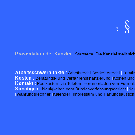
Präsentation der Kanzlei :
Startseite
|
Die Kanzlei stellt sic
Arbeitsschwerpunkte :
Arbeitsrecht
|
Verkehrsrecht
|
Famili
Kosten :
Beratungs- und Verfahrensfinanzierung
|
Kosten un
Kontakt :
Postkasten
|
via Telefon
|
Herunterladen von Formul
Sonstiges :
Neuigkeiten vom Bundesverfassungsgericht
|
Neu
|
Währungsrechner
|
Kalender
|
Impressum und Haftungsaussch