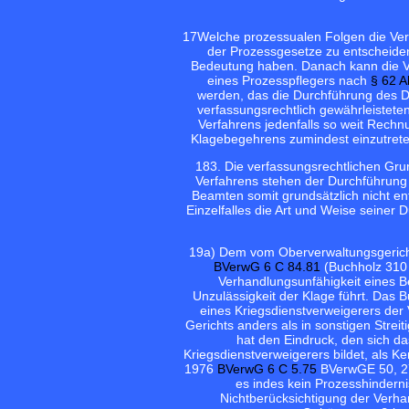
17
Welche prozessualen Folgen die Verh
der Prozessgesetze zu entscheide
Bedeutung haben. Danach kann die Ve
eines Prozesspflegers nach
§ 62 
werden, das die Durchführung des Di
verfassungsrechtlich gewährleistet
Verfahrens jedenfalls so weit Rechnun
Klagebegehrens zumindest einzutrete
18
3. Die verfassungsrechtlichen Gr
Verfahrens stehen der Durchführung
Beamten somit grundsätzlich nicht e
Einzelfalles die Art und Weise seiner
19
a) Dem vom Oberverwaltungsgericht
BVerwG 6 C 84.81
(Buchholz 31
Verhandlungsunfähigkeit eines Be
Unzulässigkeit der Klage führt. Das 
eines Kriegsdienstverweigerers de
Gerichts anders als in sonstigen Strei
hat den Eindruck, den sich d
Kriegsdienstverweigerers bildet, als K
1976
BVerwG 6 C 5.75
BVerwGE 50, 2
es indes kein Prozesshindernis
Nichtberücksichtigung der Verhan