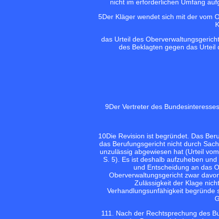
nicht im erforderlichen Umfang auf
5
Der Kläger wendet sich mit der vom 
K
das Urteil des Oberverwaltungsgeric
des Beklagten gegen das Urteil 
9
Der Vertreter des Bundesinteresses
10
Die Revision ist begründet. Das Ber
das Berufungsgericht nicht durch Sachu
unzulässig abgewiesen hat (Urteil vom
S. 5). Es ist deshalb aufzuheben un
und Entscheidung an das Ob
Oberverwaltungsgericht zwar davon
Zulässigkeit der Klage nich
Verhandlungsunfähigkeit begründe s
G
11
1. Nach der Rechtsprechung des Bu