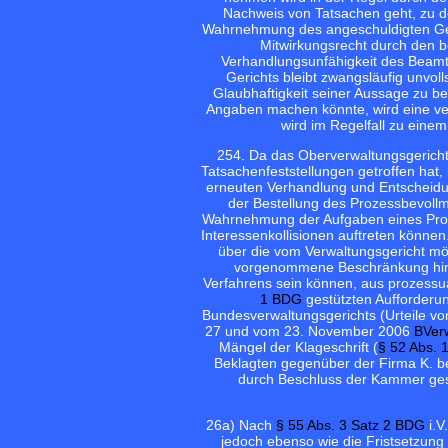
Nachweis von Tatsachen geht, zu d
Wahrnehmung des angeschuldigten Ges
Mitwirkungsrecht durch den be
Verhandlungsunfähigkeit des Beamte
Gerichts bleibt zwangsläufig unvoll
Glaubhaftigkeit seiner Aussage zu be
Angaben machen könnte, wird eine verl
wird im Regelfall zu eine
25
4. Da das Oberverwaltungsgericht
Tatsachenfeststellungen getroffen hat,
erneuten Verhandlung und Entscheidu
der Bestellung des Prozessbevollm
Wahrnehmung der Aufgaben eines Proze
Interessenkollisionen auftreten könne
über die vom Verwaltungsgericht mö
vorgenommene Beschränkung hina
Verfahrens sein können, aus prozessua
1 BDG
gestützten Aufforderu
Bundesverwaltungsgerichts (Urteile v
27 und vom 23. November 2006
BVer
Mängel der Klageschrift (
§ 52 Abs. 
Beklagten gegenüber der Firma K. be
durch Beschluss der Kammer gese
26
a) Nach
§ 55 Abs. 3 Satz 2 BDG
i.V
jedoch ebenso wie die Fristsetzun