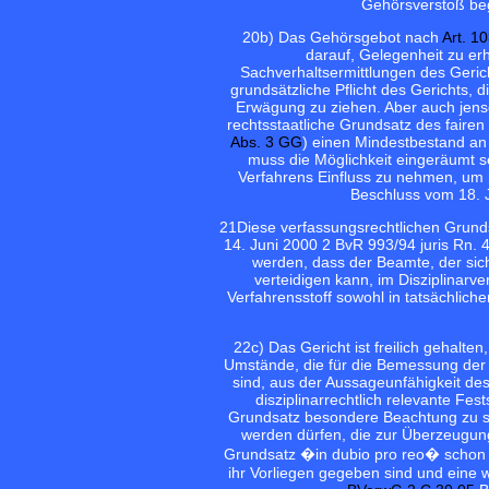
Gehörsverstoß beg
20
b) Das Gehörsgebot nach
Art. 1
darauf, Gelegenheit zu er
Sachverhaltsermittlungen des Geri
grundsätzliche Pflicht des Gerichts,
Erwägung zu ziehen. Aber auch jens
rechtsstaatliche Grundsatz des fairen
Abs. 3 GG
) einen Mindestbestand an 
muss die Möglichkeit eingeräumt 
Verfahrens Einfluss zu nehmen, um 
Beschluss vom 18. 
21
Diese verfassungsrechtlichen Grund
14. Juni 2000 2 BvR 993/94 juris Rn. 
werden, dass der Beamte, der sich
verteidigen kann, im Disziplinarve
Verfahrensstoff sowohl in tatsächlich
22
c) Das Gericht ist freilich gehalt
Umstände, die für die Bemessung de
sind, aus der Aussageunfähigkeit des
disziplinarrechtlich relevante Fe
Grundsatz besondere Beachtung zu sc
werden dürfen, die zur Überzeugun
Grundsatz �in dubio pro reo� schon d
ihr Vorliegen gegeben sind und eine w