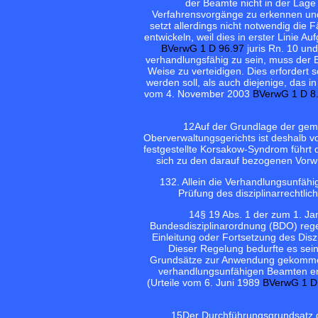
der Beamte nicht in der Lage 
Verfahrensvorgänge zu erkennen und
setzt allerdings nicht notwendig die 
entwickeln, weil dies in erster Linie 
BVerwG 1 D 96.97
juris Rn. 10 un
verhandlungsfähig zu sein, muss der B
Weise zu verteidigen. Dies erfordert
werden soll, als auch diejenige, das 
vom 4. November 2003
BVerwG 1 D 8
12
Auf der Grundlage der ge
Oberverwaltungsgerichts ist deshalb 
festgestellte Korsakow-Syndrom führt 
sich zu den darauf bezogenen Vorwü
13
2. Allein die Verhandlungsunfähi
Prüfung des disziplinarrechtli
14
§ 19 Abs. 1 der zum 1. Ja
Bundesdisziplinarordnung (BDO) rege
Einleitung oder Fortsetzung des Disz
Dieser Regelung bedurfte es sein
Grundsätze zur Anwendung gekommen 
verhandlungsunfähigen Beamten ent
(Urteile vom 6. Juni 1989
BVerwG 1 D
15
Der Durchführungsgrundsatz g