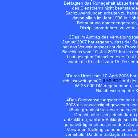
Beklagten das Ruhegehalt abzuerkenn
des Dienstherrn nicht beanstande
Sachzuwendungen erhalten zu haben
davon allein im Jahr 1996 in Höh
Behauptung entgegengetreten, e
Disziplinarverfahren zu verte
2
Das im Auftrag des Verwaltungsger
Januar 2007 hat ergeben, dass der Bek
hat das Verwaltungsgericht den Prozes
Beschluss vom 10. Juli 2007 hat es de
Last gelegten Tatsachen eine Frist
wurde die Frist bis zum 15. Dezemb
3
Durch Urteil vom 17. April 2008 ha
sich insoweit gemäß
§ 56 BDG
auf den
W. 25 000 DM angenommen; auch
Nachbesserung der Kl
4
Das Oberverwaltungsgericht hat di
2008 als unzulässig abgewiesen und 
könne grundsätzlich zwar auch ge
Gericht sehe sich jedoch daran 
aufzuklären, weil der Beklagte sein 
gegenwärtig noch bestehenden Alkoho
Vorwürfen Stellung zu nehmen oder 
vermitteln. Da dem Beklagten kein r