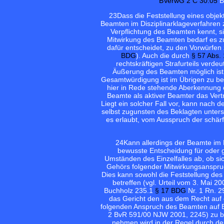
BVerwG 2 C 30.05
B
23
Dass die Feststellung eines obje
Beamten im Disziplinarklageverfahren zu
Verpflichtung des Beamten kennt, s
Mitwirkung des Beamten bedarf es zu
dafür entscheidet, zu den Vorwürfen 
BDG
). Auch die durch
§ 57 Abs.
rechtskräftigen Strafurteils verdeu
Äußerung des Beamten möglich ist.
Gesamtwürdigung ist im Übrigen zu be
hier in Rede stehende Aberkennung 
Beamte als aktiver Beamter das Vertr
Liegt ein solcher Fall vor, kann nach
selbst zugunsten des Beklagten unters
es erlaubt, vom Ausspruch der schär
24
Kann allerdings der Beamte im 
bewusste Entscheidung für oder g
Umständen des Einzelfalles ab, ob si
Gehörs folgender Mitwirkungsanspruch
Dies kann sowohl die Feststellung des
betreffen (vgl. Urteil vom 3. Mai
Buchholz 235.1
§ 17 BDG
Nr. 1 Rn. 2
das Gericht den aus dem Recht auf e
folgenden Anspruch des Beamten auf 
2 BvR 591/00 NJW 2001, 2245) zu be
nehmen wird in der Regel durch d