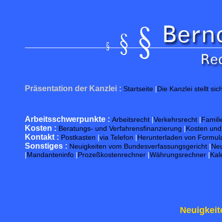
Präsentation der Kanzlei :
Startseite
|
Die Kanzlei stellt sic
Arbeitsschwerpunkte :
Arbeitsrecht
|
Verkehrsrecht
|
Famili
Kosten :
Beratungs- und Verfahrensfinanzierung
|
Kosten un
Kontakt :
Postkasten
|
via Telefon
|
Herunterladen von Formul
Sonstiges :
Neuigkeiten vom Bundesverfassungsgericht
|
Neu
|
Mandanteninfo
|
Prozeßkostenrechner
|
Währungsrechner
|
Kal
Neuigkeit