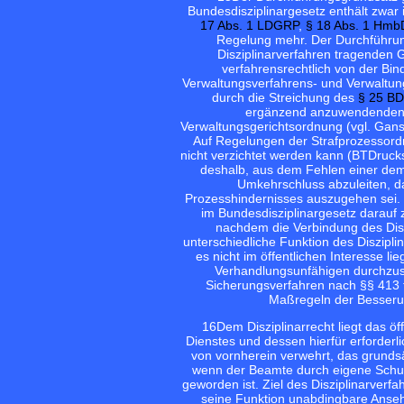
Bundesdisziplinargesetz enthält zwar
17 Abs. 1 LDGRP
,
§ 18 Abs. 1 Hm
Regelung mehr. Der Durchführung
Disziplinarverfahren tragenden 
verfahrensrechtlich von der Bin
Verwaltungsverfahrens- und Verwaltung
durch die Streichung des
§ 25 B
ergänzend anzuwendenden 
Verwaltungsgerichtsordnung (vgl. Gans
Auf Regelungen der Strafprozessordn
nicht verzichtet werden kann (BTDruck
deshalb, aus dem Fehlen einer de
Umkehrschluss abzuleiten, d
Prozesshindernisses auszugehen sei. 
im Bundesdisziplinargesetz darauf 
nachdem die Verbindung des Diszi
unterschiedliche Funktion des Diszipli
es nicht im öffentlichen Interesse l
Verhandlungsunfähigen durchzus
Sicherungsverfahren nach §§ 413 ff.
Maßregeln der Besserung
16
Dem Disziplinarrecht liegt das öf
Dienstes und dessen hierfür erforderl
von vornherein verwehrt, das grundsä
wenn der Beamte durch eigene Schuld
geworden ist. Ziel des Disziplinarverf
seine Funktion unabdingbare Ansehe