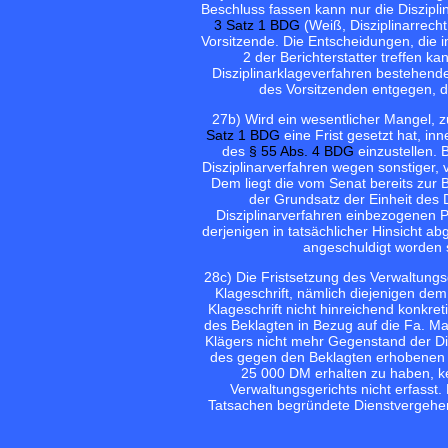
Beschluss fassen kann nur die Diszipl
3 Satz 1 BDG
(Weiß, Disziplinarrec
Vorsitzende. Die Entscheidungen, die i
2 der Berichterstatter treffen ka
Disziplinarklageverfahren bestehende 
des Vorsitzenden entgegen,
27
b) Wird ein wesentlicher Mangel,
Satz 1 BDG
eine Frist gesetzt hat, inn
des
§ 55 Abs. 4 BDG
einzustellen. 
Disziplinarverfahren wegen sonstiger,
Dem liegt die vom Senat bereits zur
der Grundsatz der Einheit des
Disziplinarverfahren einbezogenen P
derjenigen in tatsächlicher Hinsicht ab
angeschuldigt worden 
28
c) Die Fristsetzung des Verwaltungs
Klageschrift, nämlich diejenigen dem
Klageschrift nicht hinreichend konkr
des Beklagten in Bezug auf die Fa. M
Klägers nicht mehr Gegenstand der Dis
des gegen den Beklagten erhobenen 
25 000 DM erhalten zu haben, ke
Verwaltungsgerichts nicht erfasst.
Tatsachen begründete Dienstvergehen