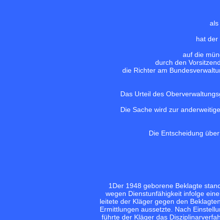
als
hat der
auf die mü
durch den Vorsitzen
die Richter am Bundesverwaltun
Das Urteil des Oberverwaltungs
Die Sache wird zur anderweitig
Die Entscheidung über 
1
Der 1948 geborene Beklagte stand
wegen Dienstunfähigkeit infolge eine
leitete der Kläger gegen den Beklagten
Ermittlungen aussetzte. Nach Einstell
führte der Kläger das Disziplinarverfa