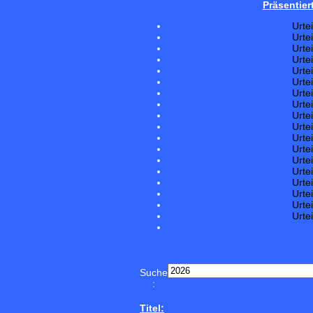
Präsentier
Urte
Urte
Urte
Urte
Urte
Urte
Urte
Urte
Urte
Urte
Urte
Urte
Urte
Urte
Urte
Urte
Urte
Urte
Suche
:
Titel: