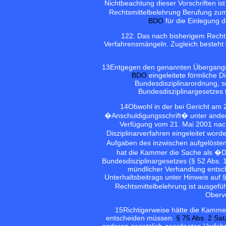
Nichtbeachtung dieser Vorschriften ist
Rechtsmittelbelehrung Berufung zu
BDO
für die Einlegung de
12
2. Das nach bisherigem Recht
Verfahrensmängeln. Zugleich besteht 
13
Entgegen den genannten Übergangs
BDO
eingeleitete förmliche D
Bundesdisziplinarordnung, 
Bundesdisziplinargesetzes f
14
Obwohl in der bei Gericht am
�Anschuldigungsschrift� unter ande
Verfügung vom 21. Mai 2001 nach
Disziplinarverfahren eingeleitet wor
Aufgaben des inzwischen aufgelösten 
hat die Kammer die Sache als �Di
Bundesdisziplinargesetzes (§ 52 Abs. 
mündlicher Verhandlung entsch
Unterhaltsbeitrags unter Hinweis auf 
Rechtsmittelbelehrung ist ausgefüh
Oberve
15
Richtigerweise hätte die Kamme
entscheiden müssen.
§ 75 Abs. 2 Sa
anderen gesetzlich geordneten Verfah