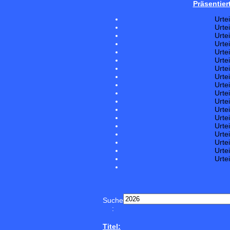
Präsentier
Urte
Urte
Urte
Urte
Urte
Urte
Urte
Urte
Urte
Urte
Urte
Urte
Urte
Urte
Urte
Urte
Urte
Urte
Suche
:
Titel: