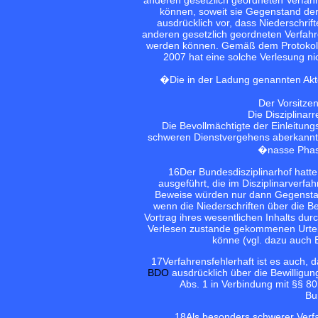
können, soweit sie Gegenstand de
ausdrücklich vor, dass Niederschri
anderen gesetzlich geordneten Verfa
werden können. Gemäß dem Protokoll 
2007 hat eine solche Verlesung nich
�Die in der Ladung genannten Ak
Der Vorsitzen
Die Disziplinarr
Die Bevollmächtigte der Einleitu
schweren Dienstvergehens aberkannt we
�nasse Phase
16
Der Bundesdisziplinarhof hatte
ausgeführt, die im Disziplinarverf
Beweise würden nur dann Gegenstand
wenn die Niederschriften über die 
Vortrag ihres wesentlichen Inhalts dur
Verlesen zustande gekommenen Urteil
könne (vgl. dazu auch
17
Verfahrensfehlerhaft ist es auch,
BDO
ausdrücklich über die Bewilligun
Abs. 1 in Verbindung mit §§ 
Bu
18
Als besonders schwerer Verf