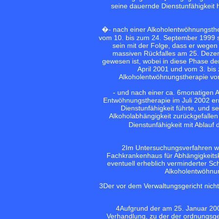
seine dauernde Dienstunfähigkeit
�- nach einer Alkoholentwöhnungsther
vom 10. bis zum 24. September 1999 sc
sein mit der Folge, dass er wegen
massiven Rückfalles am 25. Dezem
gewesen ist, wobei in diese Phase de
April 2001 und vom 3. bi
Alkoholentwöhnungstherapie vo
- und nach einer ca. 6monatigen 
Entwöhnungstherapie im Juli 2002 ern
Dienstunfähigkeit führte, und s
Alkoholabhängigkeit zurückgefallen
Dienstunfähigkeit mit Ablauf
2
Im Untersuchungsverfahren wa
Fachkrankenhaus für Abhängigkeitskr
eventuell erheblich verminderter Sch
Alkoholentwöhnun
3
Der vor dem Verwaltungsgericht nicht
4
Aufgrund der am 25. Januar 200
Verhandlung, zu der der ordnungsg