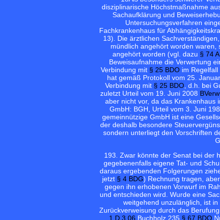
disziplinarische Höchstmaßnahme au
Sachaufklärung und Beweiserhebung
Untersuchungsverfahren einge
Fachkrankenhaus für Abhängigkeitskrank
13). Die ärztlichen Sachverständigen
mündlich angehört worden waren, s
angehört worden (vgl. dazu
§ 74 
Beweisaufnahme die Verwertung ei
Verbindung mit
§ 25 BDO
im Regelfall
hat gemäß Protokoll vom 25. Janua
Verbindung mit
§ 25 BDO
, d.h. bei 
zuletzt Urteil vom 19. Juni 2008
BVerw
aber nicht vor, da das Krankenhaus 
GmbH: BGH, Urteil vom 3. Juni 1987 
gemeinnützige GmbH ist eine Gesellsc
der deshalb besondere Steuervergünsti
sondern unterliegt den Vorschriften
G
19
3. Zwar könnte der Senat bei der
gegebenenfalls eigene Tat- und Schuld
daraus ergebenden Folgerungen ziehe
jetzt
§ 4 BDG
) Rechnung tragen, abe
gegen ihn erhobenen Vorwurf im Ra
und entschieden wird. Wurde eine Sach
weitgehend unzulänglich, ist i
Zurückverweisung durch das Berufung
1 D 3.06
Buchholz 235
§ 67 BDO
Nr