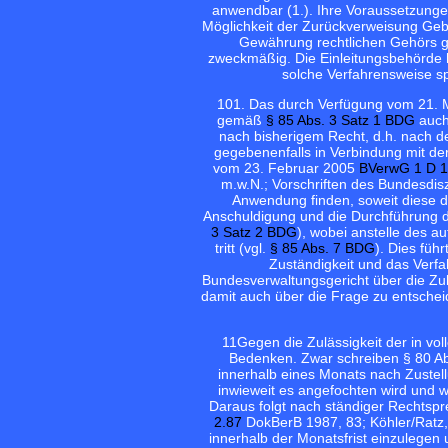
anwendbar (1.). Ihre Voraussetzungen
Möglichkeit der Zurückverweisung Geb
Gewährung rechtlichen Gehörs
zweckmäßig. Die Einleitungsbehörde h
solche Verfahrensweise s
10
1. Das durch Verfügung vom 21.
gemäß
§ 85 Abs. 3 Satz 1 BDG
auch 
nach bisherigem Recht, d.h. nach d
gegebenenfalls in Verbindung mit de
vom 23. Februar 2005
BVerwG 1 D 1
m.w.N.; Vorschriften des Bundesdis
Anwendung finden, soweit diese de
Anschuldigung und die Durchführung des
3 Satz 2 BDG
), wobei anstelle des a
tritt (vgl.
§ 85 Abs. 7 BDG
). Dies füh
Zuständigkeit und das Verf
Bundesverwaltungsgericht über die Zu
damit auch über die Frage zu entsch
11
Gegen die Zulässigkeit der in vo
Bedenken. Zwar schreiben § 80 Abs
innerhalb eines Monats nach Zustell
inwieweit es angefochten wird und 
Daraus folgt nach ständiger Rechtsp
2.87
DokBerB 1987, 83; Köhler/Ratz, 
innerhalb der Monatsfrist einzulegen 