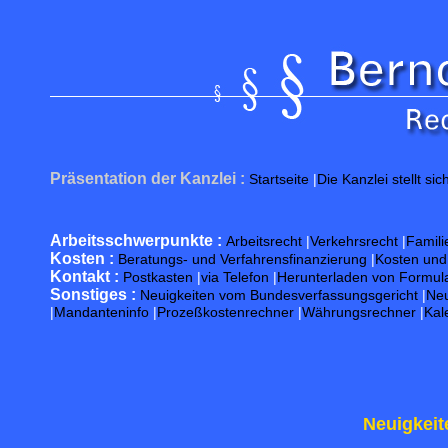
Präsentation der Kanzlei :
Startseite
|
Die Kanzlei stellt sic
Arbeitsschwerpunkte :
Arbeitsrecht
|
Verkehrsrecht
|
Famili
Kosten :
Beratungs- und Verfahrensfinanzierung
|
Kosten un
Kontakt :
Postkasten
|
via Telefon
|
Herunterladen von Formul
Sonstiges :
Neuigkeiten vom Bundesverfassungsgericht
|
Neu
|
Mandanteninfo
|
Prozeßkostenrechner
|
Währungsrechner
|
Kal
Neuigkeit