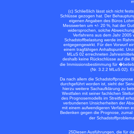
m
(c) Schließlich lässt sich nicht fe
Schlüsse gezogen hat. Der Behauptun
eigenen Angaben des Büros Lohm
Messwerten um +/- 20 %, hat der Gut
widersprochen, solche Abweichunge
Verfahrens aus dem Jahr 2005 w
Schadstoffbelastung werde im Rahm
entgegengewirkt. Für den Vorwurf ei
einem tragfähigen Anhaltspunkt. Unzu
MLuS 02 errechneten Jahresmittelw
deshalb keine Rückschlüsse auf die 
die Immissionsbestimmung für �belie
(Nr. 3.2.2 MLuS 02). E
Da nach allem die Schadstoffprognose
durchgeführt worden ist, sieht der Sen
hierzu weitere Sachaufklärung zu bet
Westfalen mit seiner fachlichen Ste
des Prognosemodells im Streitfall erh
verbundenen Unsicherheiten der Abs
mit einem aufwendigeren Verfahren ex
Bedenken gegen die Prognose, zumal di
der Schadstoffproblema
25
Diesen Ausführungen, die für da