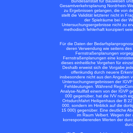
Bundesanstalt für Bauwesen und
Gesamtverkehrsplanung Nordrhein-Wes
zu Ergebnissen gelangen, die von de
stellt die Validität letzterer nicht i
der Spielräume bei der W
Untersuchungsergebnisse nicht zu er
methodisch fehlerhaft konzipiert sei
Für die Daten der Bedarfsplanprogno
deren Verwendung wie seitens des Be
Fernstraßenplanungen vorgege
Fernstraßenplanungen eine konsisten
dieses einheitliche Vorgehen für einz
Deshalb erweist sich die Vorgabe jed
offenkundig durch neuere Erkenntn
insbesondere nicht aus den Angaben v
Untersuchungsergebnissen der IGVP 
Fehldeutungen. Während RegioConsul
Analyse-Nullfall einem von der IGVP 
000 gegenüber, hat die IVV nach ei
Ortsdurchfahrt Heiligenhaus der B 22
000, sondern im Hinblick auf die dor
15 000) gegenüber. Eine deutliche Abwe
im Raum Velbert. Wegen der 
korrespondierenden Werten der durch
durc