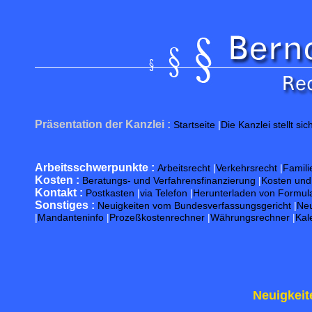
Präsentation der Kanzlei :
Startseite
|
Die Kanzlei stellt sic
Arbeitsschwerpunkte :
Arbeitsrecht
|
Verkehrsrecht
|
Famili
Kosten :
Beratungs- und Verfahrensfinanzierung
|
Kosten un
Kontakt :
Postkasten
|
via Telefon
|
Herunterladen von Formul
Sonstiges :
Neuigkeiten vom Bundesverfassungsgericht
|
Neu
|
Mandanteninfo
|
Prozeßkostenrechner
|
Währungsrechner
|
Kal
Neuigkeit