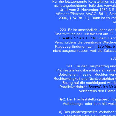
Für die letztgenannte Konstellation ist
nicht angefochtenen Teile des Verwal
Urteil vom 3. November 1982 3 S 
Aßmann/Pietzner, VwGO, Bd. 1, Stan
2006, § 74 Rn. 11). Dann ist es kon
Re
22
3. Es ist unschädlich, dass de
Übermittlung per Telefax erst am 22.
17e Abs. 5 Satz 1 FStrG
dem Gerich
Verschuldens die beantragte Wiederei
Klagebegründung nach
§ 17e Abs. 5
nicht ausgeschlossen, weil die Zulassu
23
24
1. Für den Hauptantrag und 
Planfeststellungsbeschluss an keine
Betroffenen in seinen Rechten verl
Rechtswidrigkeit und Nichtvollziehbark
Bezug auf die nachfolgend wied
Parallelverfahren
BVerwG 9 A 39.
Verfahrens den Planfe
�2. Der Planfeststellungsbeschlus
Aufhebungs- oder dem hilfsweise
a) Das planfestgestellte Vorhaben 
Bedarfsplan für die Bundesfern