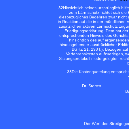
32
Hinsichtlich seines ursprünglich hi
zum Lärmschutz richtet sich di
diesbezügliches Begehren zwar nicht au
in Reaktion auf die in der mündlichen V
zusätzlichen aktiven Lärmschutz zugu
Erledigungserklärung. Dem hat der
entsprechenden Hinweis des Gerichts 
hinsichtlich des auf ergänzende
hinausgehender ausdrücklicher Erkläru
BGHZ 21, 298 f.). Bezogen auf d
Verfahrenskosten aufzuerlegen, we
Sitzungsprotokoll niedergelegten rech
33
Die Kostenquotelung entspricht
Dr. Storost
B
Der Wert des Streitgegen