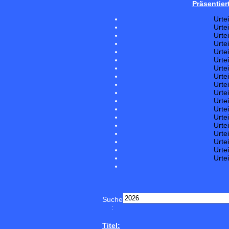
Präsentier
Urte
Urte
Urte
Urte
Urte
Urte
Urte
Urte
Urte
Urte
Urte
Urte
Urte
Urte
Urte
Urte
Urte
Urte
Suche
:
Titel: