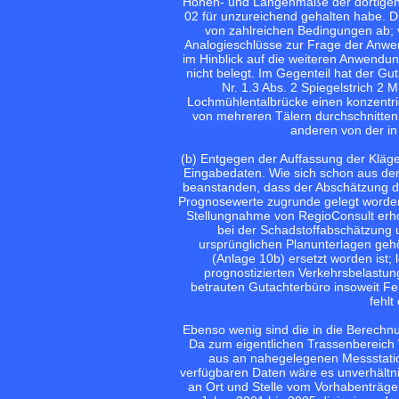
Höhen- und Längenmaße der dortigen
02 für unzureichend gehalten habe. 
von zahlreichen Bedingungen ab;
Analogieschlüsse zur Frage der Anwen
im Hinblick auf die weiteren Anwendung
nicht belegt. Im Gegenteil hat der G
Nr. 1.3 Abs. 2 Spiegelstrich 2 
Lochmühlentalbrücke einen konzentri
von mehreren Tälern durchschnitten 
anderen von der in
(b) Entgegen der Auffassung der Kläge
Eingabedaten. Wie sich schon aus den 
beanstanden, dass der Abschätzung de
Prognosewerte zugrunde gelegt worden 
Stellungnahme von RegioConsult erho
bei der Schadstoffabschätzung u
ursprünglichen Planunterlagen geh
(Anlage 10b) ersetzt worden ist;
prognostizierten Verkehrsbelastu
betrauten Gutachterbüro insoweit F
fehlt
Ebenso wenig sind die in die Berechn
Da zum eigentlichen Trassenbereich 
aus an nahegelegenen Messstatio
verfügbaren Daten wäre es unverhält
an Ort und Stelle vom Vorhabenträge