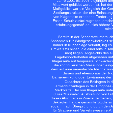
Jahre 2001 bis 2005 diejenigen de
Mittelwert gebildet worden ist, hat d
Maßgeblich war ein Vergleich der Ge
Siedlungsstruktur, der eine Belastung
von Klägerseite erhobene Forderung,
Essen-Schuir zurückzugreifen, erschei
erfahrungsgemäß deutlich höhere V
mitt
Bereits in der Schadstoffuntersu
Annahmen zur Windgeschwindigkeit schl
immer in Kuppenlage verläuft, lag es
Umkreis zu bilden, die einerseits in T
m/s) liegen. Angesichts des 
Lagebesonderheiten abgesehen unte
Klägerseite auf temporäre Schwachwin
die kontinuierlichen Messungen einge
dem auf eine vereinfachte Abschätzun
daraus und ebenso aus der Nich
Barrierewirkung oder Erwärmung der T
Gutachters des Beklagten in 
Lärmschutzanlagen in der Prognose e
Merkblatts. Der von Klägerseite unt
(Esser/Hasselko, Ausbreitung von Lu
dieses Abschlags in Zweifel zu ziehen,
Beklagten hat die genannte Studie im
sodann nach Überprüfung durch den Ar
für Straßen- und Verkehrswesen e.V. i