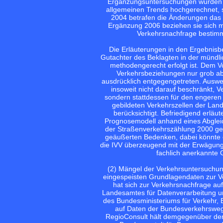
Ergänzungsuntersuchungen wurden d
allgemeinen Trends hochgerechnet, so
2004 betrafen die Änderungen das P
Ergänzung 2006 beziehen sie sich mi
Verkehrsnachfrage bestimm
Die Erläuterungen in den Ergebnis
Gutachter des Beklagten in der mündl
methodengerecht erfolgt ist. Dem V
Verkehrsbeziehungen nur grob abg
ausdrücklich entgegengetreten. Ausweis
insoweit nicht darauf beschränkt, 
sondern stattdessen für den engeren
gebildeten Verkehrszellen der Lan
berücksichtigt. Befriedigend erläu
Prognosemodell anhand eines Abgleic
der Straßenverkehrszählung 2000 gee
geäußerten Bedenken, dabei könnte 
die IVV überzeugend mit der Erwägung 
fachlich anerkannte
(2) Mängel der Verkehrsuntersuchun
eingespeisten Grundlagendaten zur V
hat sich zur Verkehrsnachfrage au
Landesamtes für Datenverarbeitung un
des Bundesministeriums für Verkehr,
auf Daten der Bundesverkehrsweg
RegioConsult hält demgegenüber de