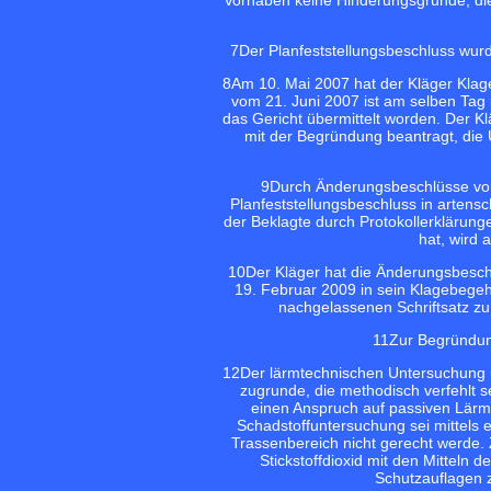
7
Der Planfeststellungsbeschluss wurd
8
Am 10. Mai 2007 hat der Kläger Kla
vom 21. Juni 2007 ist am selben Tag 
das Gericht übermittelt worden. Der K
mit der Begründung beantragt, die U
9
Durch Änderungsbeschlüsse vo
Planfeststellungsbeschluss in artens
der Beklagte durch Protokollerkläru
hat, wird
10
Der Kläger hat die Änderungsbesc
19. Februar 2009 in sein Klagebege
nachgelassenen Schriftsatz z
11
Zur Begründun
12
Der lärmtechnischen Untersuchung 
zugrunde, die methodisch verfehlt 
einen Anspruch auf passiven Lärm
Schadstoffuntersuchung sei mittels 
Trassenbereich nicht gerecht werde.
Stickstoffdioxid mit den Mitteln 
Schutzauflagen 