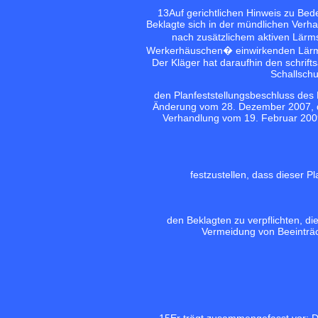
13
Auf gerichtlichen Hinweis zu Be
Beklagte sich in der mündlichen Verha
nach zusätzlichem aktiven Lärm
Werkerhäuschen� einwirkenden Lärmb
Der Kläger hat daraufhin den schrif
Schallschu
den Planfeststellungsbeschluss des 
Änderung vom 28. Dezember 2007, d
Verhandlung vom 19. Februar 2009
festzustellen, dass dieser Pl
den Beklagten zu verpflichten, d
Vermeidung von Beeinträc
15
Er trägt zusammengefasst vor: D