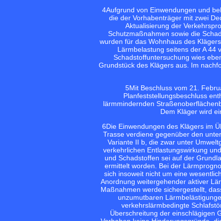
4
Aufgrund von Einwendungen und beh
die der Vorhabenträger mit zwei Dec
Aktualisierung der Verkehrspr
Schutzmaßnahmen sowie die Schadst
wurden für das Wohnhaus des Klägers 
Lärmbelastung seitens der A 44 v
Schadstoffuntersuchung wies eben
Grundstück des Klägers aus. Im nachf
5
Mit Beschluss vom 21. Februa
Planfeststellungsbeschluss ent
lärmmindernden Straßenoberflächenbe
Dem Kläger wird ei
6
Die Einwendungen des Klägers im Übr
Trasse verdiene gegenüber den unters
Variante II b, die zwar unter Umwel
verkehrlichen Entlastungswirkung und
und Schadstoffen sei auf der Grundla
ermittelt worden. Bei der Lärmprogno
sich insoweit nicht um eine wesentl
Anordnung weitergehender aktiver L
Maßnahmen werde sichergestellt, dass
unzumutbaren Lärmbelästigungen
verkehrslärmbedingte Schlafst
Überschreitung der einschlägigen G
Vorhaben keine Hinderungsgründe, die 