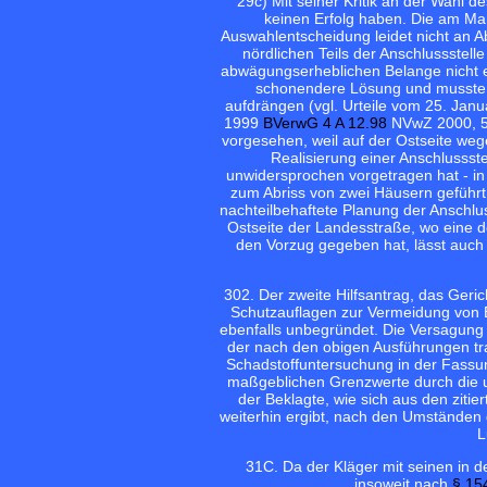
29
c) Mit seiner Kritik an der Wahl d
keinen Erfolg haben. Die am Ma
Auswahlentscheidung leidet nicht an
nördlichen Teils der Anschlussstelle
abwägungserheblichen Belange nicht ei
schonendere Lösung und musste s
aufdrängen (vgl. Urteile vom 25. Jan
1999
BVerwG 4 A 12.98
NVwZ 2000, 55
vorgesehen, weil auf der Ostseite we
Realisierung einer Anschlussste
unwidersprochen vorgetragen hat - in
zum Abriss von zwei Häusern geführt
nachteilbehaftete Planung der Anschlu
Ostseite der Landesstraße, wo eine 
den Vorzug gegeben hat, lässt auch
30
2. Der zweite Hilfsantrag, das Geri
Schutzauflagen zur Vermeidung von B
ebenfalls unbegründet. Die Versagung
der nach den obigen Ausführungen tra
Schadstoffuntersuchung in der Fassu
maßgeblichen Grenzwerte durch die u
der Beklagte, wie sich aus den ziti
weiterhin ergibt, nach den Umständen d
L
31
C. Da der Kläger mit seinen in d
insoweit nach
§ 15