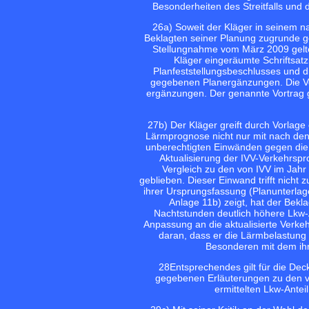
Besonderheiten des Streitfalls un
26
a) Soweit der Kläger in seinem 
Beklagten seiner Planung zugrunde 
Stellungnahme vom März 2009 gelte
Kläger eingeräumte Schriftsatz
Planfeststellungsbeschlusses und d
gegebenen Planergänzungen. Die Ve
ergänzungen. Der genannte Vortrag g
27
b) Der Kläger greift durch Vorla
Lärmprognose nicht nur mit nach den
unberechtigten Einwänden gegen die
Aktualisierung der IVV-Verkehrspr
Vergleich zu den von IVV im Jahr 
geblieben. Dieser Einwand trifft nicht
ihrer Ursprungsfassung (Planunterlag
Anlage 11b) zeigt, hat der Bekla
Nachtstunden deutlich höhere Lkw-A
Anpassung an die aktualisierte Verk
daran, dass er die Lärmbelastung
Besonderen mit dem ihr
28
Entsprechendes gilt für die Dec
gegebenen Erläuterungen zu den ve
ermittelten Lkw-Antei