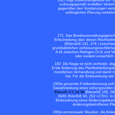
ordnungsgemäß erstellten Verkehr
gegenüber den Vorplanungen verän
anfänglichen Planung verkehr
17
1. Das Bundesverwaltungsgerich
Entscheidung über diesen Rechtsstrei
(BVerwGE 131, 274
) entschie
grundsätzlichen verfassungsrechtliche
A 44 zwischen Ratingen (A 3) und Vel
oder evident unsachlich 
18
2. Die Klage ist nicht verfristet, 
Erste Änderung des Planfeststellungsb
mündlichen Verhandlung und damit m
hat. Für die Einbeziehung war 
19
Die genannte Fristbestimmung soll f
Gewährleistung eines wirkungsvollen b
BVerwG 3 C 35.96
BVerwGE 105, 288 
26/81 BVerfGE 60, 253 <270>). In An
Einbeziehung eines Änderungsbeschl
änderungsbetroffenen Plan
20
Die prozessuale Situation, die Anlas