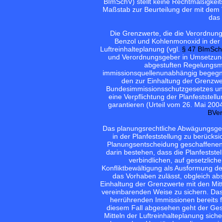
BImSchV) stellt keine Rechtmäßigkeit
Maßstab zur Beurteilung der mit dem 
das
Die Grenzwerte, die die Verordnung f
Benzol und Kohlenmonoxid in der
Luftreinhalteplanung (vgl.
§ 47 BImSc
und Verordnungsgeber in Umsetzung d
abgestuften Regelungsm
immissionsquellenunabhängig begegne
den zur Einhaltung der Grenzwe
Bundesimmissionsschutzgesetzes und 
eine Verpflichtung der Planfestste
garantieren (Urteil vom 26. Mai 20
BVer
Das planungsrechtliche Abwägungsgebo
in der Planfeststellung zu berücksi
Planungsentscheidung geschaffenen K
darin bestehen, dass die Planfestst
verbindlichen, auf gesetzlic
Konfliktbewältigung als Ausformung de
das Vorhaben zulässt, obgleich abs
Einhaltung der Grenzwerte mit den Mitt
vereinbarenden Weise zu sichern. Das 
herrührenden Immissionen bereits 
diesem Fall abgesehen geht der Ges
Mitteln der Luftreinhalteplanung sich