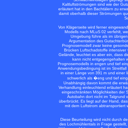
Kaltluftströmungen sind wie der Gut
erläutert hat in den Bachtälern zu erw
damit oberhalb dieser Strömungen quer
Sc
Von Klägerseite wird ferner eingewan
Modells nach MLuS 02 verfehlt, we
Umgebung führe als im übrigen T
Argumentation des Gutachterbü
Prognosemodell zwar keine gesonder
Brücken Luftschadstoffe intensiver
Gelände, leuchtet es aber ein, dass d
kann nicht entgegengehalten 
Prognosemodells in engen und tief eing
Anwendungsbedingung ist im Streitfall
in einer Länge von 391 m und einer l
schwerlich als �eng und tief eing
Unabhängig davon kommt die erwäh
Verhandlung einleuchtend erläutert ha
eingeschränkten Möglichkeiten der S
Autobahn dort nicht im Talgrund v
überbrückt. Es liegt auf der Hand, da
mit dem Luftstrom abtransportiert 
Diese Beurteilung wird nicht durch d
des Lochmühlentals in Frage gestellt,