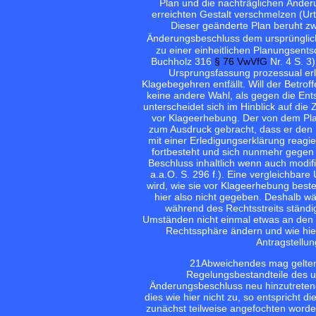
Plan und die nachträglichen Ände
erreichten Gestalt verschmelzen (Ur
Dieser geänderte Plan beruht z
Änderungsbeschluss dem ursprünglich
zu einer einheitlichen Planungsen
Buchholz 316
§ 76 VwVfG
Nr. 4 S. 3)
Ursprungsfassung prozessual erle
Klagebegehren entfällt. Will der Betrof
keine andere Wahl, als gegen die En
unterscheidet sich im Hinblick auf die
vor Klageerhebung. Der von dem Plan
zum Ausdruck gebracht, dass er den 
mit einer Erledigungserklärung reagi
fortbesteht und sich nunmehr gegen 
Beschluss inhaltlich wenn auch modifi
a.a.O. S. 296 f.). Eine vergleichbare 
wird, wie sie vor Klageerhebung best
hier also nicht gegeben. Deshalb wä
während des Rechtsstreits ständi
Umständen nicht einmal etwas an den 
Rechtssphäre ändern und wie hier
Antragstellun
21
Abweichendes mag gelten
Regelungsbestandteile des u
Änderungsbeschluss neu hinzutretende
dies wie hier nicht zu, so entspricht d
zunächst teilweise angefochten word