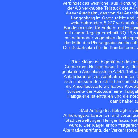
verbindet das westliche, aus Richtung
der A 3 verknüpfte Teilstück der A 
dieser Autobahn, das von der Anschlu
Langenberg im Osten reicht und in
weiterführenden B 227 verknüpft i
Bundesminister für Verkehr mit Erlas
mit einem Regelquerschnitt RQ 29,5 d
mit naturnaher Vegetation durchzogen 
der Mitte des Planungsabschnitts soll
Der Bedarfsplan für die Bundesfernstr
2
Der Kläger ist Eigentümer des m
Gemarkung Heiligenhaus, Flur z, Flur
geplanten Anschlussstelle A 44/L 156 
Abfahrtsrampe zur Autobahn und ca. 
sich in diesem Bereich in Einschnitts
die Anschlussstelle als halbes Kleebl
Nordseite der Autobahn eine Halbgal
Halbgalerie ist entfallen und die n
damit näher z
3
Auf Antrag des Beklagten vo
Anhörungsverfahren ein und veranlass
Stadtverwaltungen Heiligenhaus, Rati
wurde. Der Kläger erhob fristgere
Alternativenprüfung, der Verkehrspr