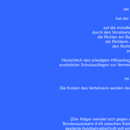
als
hat der
auf die mündl
durch den Vorsitzen
die Richter am B
die Richteri
den Richt
a
Hinsichtlich des erledigten Hilfsant
zusätzliche Schutzauflagen zur Vermei
Im
Die Kosten des Verfahrens werden dem 
1
Der Kläger wendet sich gegen 
Bundesautobahn A 44 zwischen Ratin
geplante Autobahnabschnitt soll ei