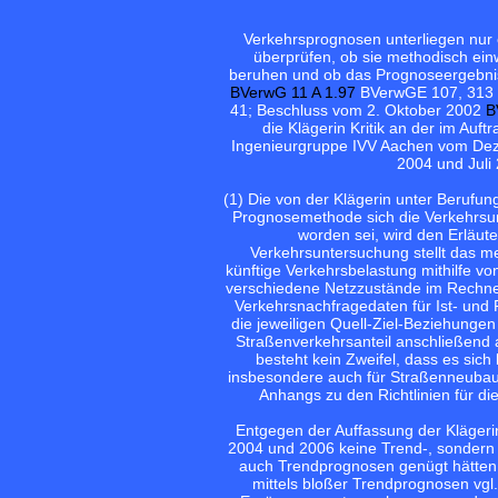
Verkehrsprognosen unterliegen nur ei
überprüfen, ob sie methodisch ein
beruhen und ob das Prognoseergebnis 
BVerwG 11 A 1.97
BVerwGE 107, 313 
41; Beschluss vom 2. Oktober 2002
B
die Klägerin Kritik an der im Au
Ingenieurgruppe IVV Aachen vom De
2004 und Juli 
(1) Die von der Klägerin unter Berufun
Prognosemethode sich die Verkehrsu
worden sei, wird den Erläute
Verkehrsuntersuchung stellt das me
künftige Verkehrsbelastung mithilfe v
verschiedene Netzzustände im Rechner
Verkehrsnachfragedaten für Ist- und
die jeweiligen Quell-Ziel-Beziehunge
Straßenverkehrsanteil anschließend 
besteht kein Zweifel, dass es sic
insbesondere auch für Straßenneubaut
Anhangs zu den Richtlinien für d
Entgegen der Auffassung der Kläger
2004 und 2006 keine Trend-, sondern 
auch Trendprognosen genügt hätten,
mittels bloßer Trendprognosen vgl