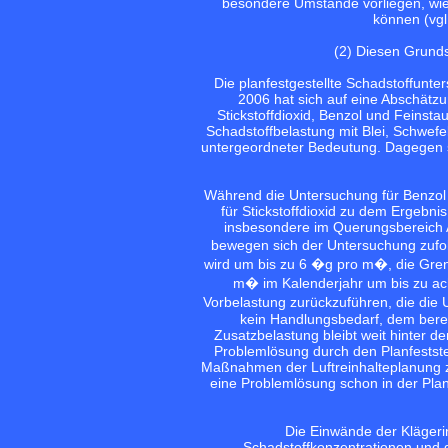
besondere Umstände vorliegen, wie
können (vgl
(2) Diesen Grunds
Die planfestgestellte Schadstoffun
2006 hat sich auf eine Abschätz
Stickstoffdioxid, Benzol und Feinst
Schadstoffbelastung mit Blei, Schwef
untergeordneter Bedeutung. Dagegen s
Während die Untersuchung für Benzol 
für Stickstoffdioxid zu dem Ergebn
insbesondere im Querungsbereich 
bewegen sich der Untersuchung zufo
wird um bis zu 6 �g pro m�, die Gren
m� im Kalenderjahr um bis zu ach
Vorbelastung zurückzuführen, die die 
kein Handlungsbedarf, dem berei
Zusatzbelastung bleibt weit hinter 
Problemlösung durch den Planfestste
Maßnahmen der Luftreinhalteplanung z
eine Problemlösung schon in der Plan
Die Einwände der Kläger
Schadstoffkonzentrationen und d