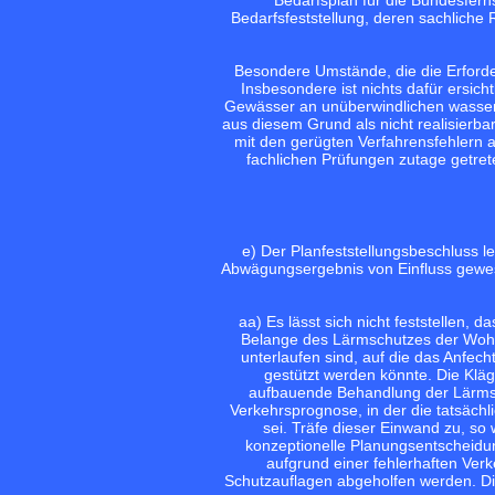
Bedarfsfeststellung, deren sachliche R
Besondere Umstände, die die Erforder
Insbesondere ist nichts dafür ersic
Gewässer an unüberwindlichen wasser
aus diesem Grund als nicht realisierb
mit den gerügten Verfahrensfehlern 
fachlichen Prüfungen zutage getre
e) Der Planfeststellungsbeschluss l
Abwägungsergebnis von Einfluss gewes
aa) Es lässt sich nicht feststellen,
Belange des Lärmschutzes der Wohn
unterlaufen sind, auf die das Anfec
gestützt werden könnte. Die Klä
aufbauende Behandlung der Lärmsch
Verkehrsprognose, in der die tatsäch
sei. Träfe dieser Einwand zu, so
konzeptionelle Planungsentscheidun
aufgrund einer fehlerhaften Ve
Schutzauflagen abgeholfen werden. Die