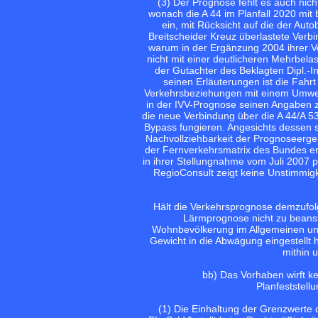
(3) Der Prognose fehlt es auch ni
wonach die A 44 im Planfall 2020 mit 
ein, mit Rücksicht auf die der Au
Breitscheider Kreuz überlastete Verbi
warum in der Ergänzung 2004 ihrer 
nicht mit einer deutlicheren Mehrbela
der Gutachter des Beklagten Dipl.-I
seinen Erläuterungen ist die Fahr
Verkehrsbeziehungen mit einem Umweg
in der IVV-Prognose seinen Angaben zu
die neue Verbindung über die A 44/A 53
Bypass fungieren. Angesichts dessen 
Nachvollziehbarkeit der Prognoseerge
der Fernverkehrsmatrix des Bundes er
in ihrer Stellungnahme vom Juli 2007 pl
RegioConsult zeigt keine Unstimmigk
Hält die Verkehrsprognose demzufolg
Lärmprognose nicht zu beanst
Wohnbevölkerung im Allgemeinen un
Gewicht in die Abwägung eingestellt 
mithin 
bb) Das Vorhaben wirft ke
Planfeststell
(1) Die Einhaltung der Grenzwerte 