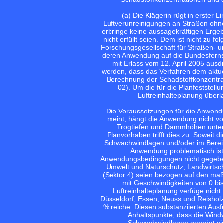
(a) Die Klägerin rügt in erster
Luftverunreinigungen an Straßen ohn
erbringe keine aussagekräftigen Erge
nicht erfüllt seien. Dem ist nicht zu 
Forschungsgesellschaft für Straßen- u
deren Anwendung auf die Bundesfern
mit Erlass vom 12. April 2005 aus
werden, dass das Verfahren dem aktuel
Berechnung der Schadstoffkonzentrat
02). Um die für die Planfeststel
Luftreinhalteplanung überl
Die Voraussetzungen für die Anwendun
meint, hängt die Anwendung nicht v
Trogtiefen und Dammhöhen unter 1
Planvorhaben trifft dies zu. Soweit 
Schwachwindlagen und/oder im Bereic
Anwendung problematisch ist 
Anwendungsbedingungen nicht gegeben
Umwelt und Naturschutz, Landwirtsc
(Sektor 4) seien bezogen auf den ma
mit Geschwindigkeiten von 0 bis
Luftreinhalteplanung verfüge nich
Düsseldorf, Essen, Neuss und Reisholz
% reiche. Diesen substanziierten Aus
Anhaltspunkte, dass die Wind
Schwachwindlagen geprägt sin