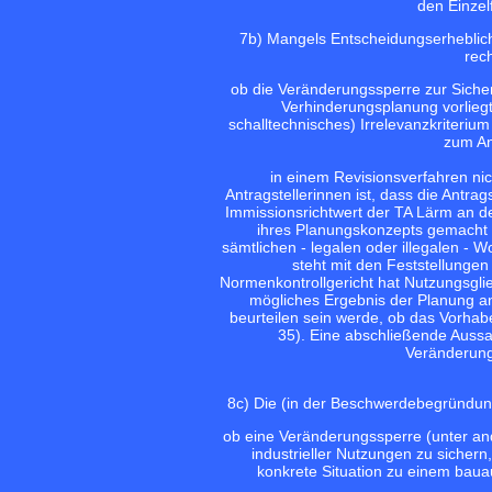
den Einzel
7
b) Mangels Entscheidungserheblich
rec
ob die Veränderungssperre zur Sicheru
Verhinderungsplanung vorliegt
schalltechnisches) Irrelevanzkriterium
zum An
in einem Revisionsverfahren ni
Antragstellerinnen ist, dass die Ant
Immissionsrichtwert der TA Lärm an 
ihres Planungskonzepts gemacht 
sämtlichen - legalen oder illegalen -
steht mit den Feststellungen
Normenkontrollgericht hat Nutzungsgli
mögliches Ergebnis der Planung a
beurteilen sein werde, ob das Vorhabe
35). Eine abschließende Auss
Veränderung
8
c) Die (in der Beschwerdebegründung 
ob eine Veränderungssperre (unter and
industrieller Nutzungen zu sichern
konkrete Situation zu einem bauau