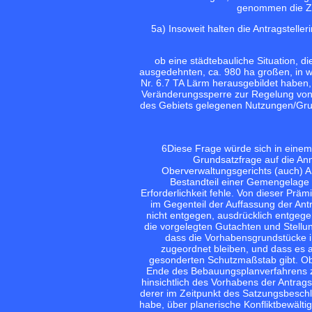
genommen die Zul
5
a) Insoweit halten die Antragstell
ob eine städtebauliche Situation, 
ausgedehnten, ca. 980 ha großen, in 
Nr. 6.7 TA Lärm herausgebildet haben
Veränderungssperre zur Regelung von K
des Gebiets gelegenen Nutzungen/Grun
6
Diese Frage würde sich in einem 
Grundsatzfrage auf die An
Oberverwaltungsgerichts (auch) An
Bestandteil einer Gemengelage o
Erforderlichkeit fehle. Von dieser Präm
im Gegenteil der Auffassung der Ant
nicht entgegen, ausdrücklich entgeg
die vorgelegten Gutachten und Stellu
dass die Vorhabensgrundstücke i
zugeordnet bleiben, und dass es 
gesonderten Schutzmaßstab gibt. Ob 
Ende des Bebauungsplanverfahrens zu 
hinsichtlich des Vorhabens der Antrags
derer im Zeitpunkt des Satzungsbesch
habe, über planerische Konfliktbewält