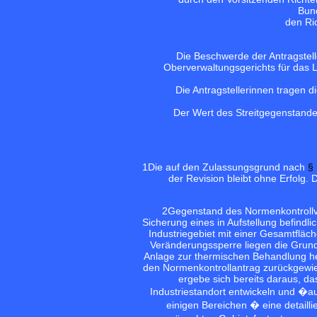
Bund
den Ri
Die Beschwerde der Antragstell
Oberverwaltungsgerichts für das 
Die Antragstellerinnen tragen
Der Wert des Streitgegenstande
1
Die auf den Zulassungsgrund nach
§
der Revision bleibt ohne Erfolg. 
2
Gegenstand des Normenkontrollve
Sicherung eines in Aufstellung befind
Industriegebiet mit einer Gesamtfläc
Veränderungssperre liegen die Grundst
Anlage zur thermischen Behandlung hei
den Normenkontrollantrag zurückgewie
ergebe sich bereits daraus, d
Industriestandort entwickeln und 
einigen Bereichen � eine detaill