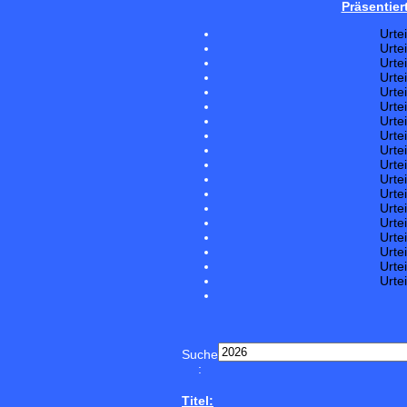
Präsentier
Urte
Urte
Urte
Urte
Urte
Urte
Urte
Urte
Urte
Urte
Urte
Urte
Urte
Urte
Urte
Urte
Urte
Urte
Suche
:
Titel: