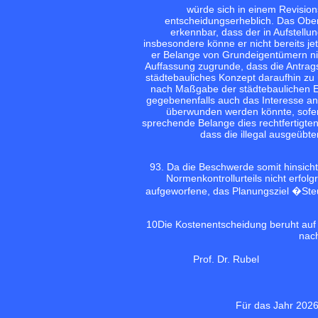
würde sich in einem Revisions
entscheidungserheblich. Das Oberv
erkennbar, dass der in Aufstellu
insbesondere könne er nicht bereits j
er Belange von Grundeigentümern nich
Auffassung zugrunde, dass die Antrags
städtebauliches Konzept daraufhin zu ü
nach Maßgabe der städtebaulichen E
gegebenenfalls auch das Interesse an 
überwunden werden könnte, sofer
sprechende Belange dies rechtfertigten
dass die illegal ausgeüb
9
3. Da die Beschwerde somit hinsicht
Normenkontrollurteils nicht erfol
aufgeworfene, das Planungsziel �Ste
10
Die Kostenentscheidung beruht auf
nach
Prof. Dr. Rubel
Für das Jahr 2026