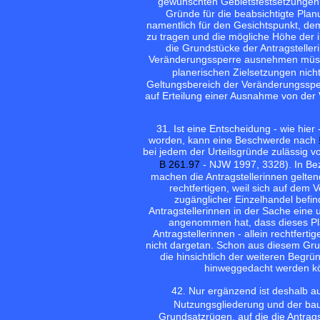
gewünschten Gebietsfestsetzungen�
Gründe für die beabsichtigte Plan
namentlich für den Gesichtspunkt, de
zu tragen und die mögliche Höhe der 
die Grundstücke der Antragsteller
Veränderungssperre ausnehmen müssen
planerischen Zielsetzungen nic
Geltungsbereich der Veränderungsspe
auf Erteilung einer Ausnahme von de
3
1. Ist eine Entscheidung - wie hier
worden, kann eine Beschwerde nach
bei jedem der Urteilsgründe zulässig 
B 261.97
- NJW 1997, 3328). In Be
machen die Antragstellerinnen gelten
rechtfertigen, weil sich auf dem
zugänglicher Einzelhandel befin
Antragstellerinnen in der Sache eine
angenommen hat, dass dieses Pla
Antragstellerinnen - allein rechtfert
nicht dargetan. Schon aus diesem Gru
die hinsichtlich der weiteren Beg
hinweggedacht werden kö
4
2. Nur ergänzend ist deshalb 
Nutzungsgliederung und der bau
Grundsatzrügen, auf die die Antrag