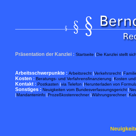
Präsentation der Kanzlei :
Startseite
|
Die Kanzlei stellt sic
Arbeitsschwerpunkte :
Arbeitsrecht
|
Verkehrsrecht
|
Famili
Kosten :
Beratungs- und Verfahrensfinanzierung
|
Kosten un
Kontakt :
Postkasten
|
via Telefon
|
Herunterladen von Formul
Sonstiges :
Neuigkeiten vom Bundesverfassungsgericht
|
Neu
|
Mandanteninfo
|
Prozeßkostenrechner
|
Währungsrechner
|
Kal
Neuigkeit