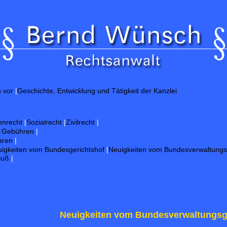
Guten
h vor
|
Geschichte, Entwicklung und Tätigkeit der Kanzlei
enrecht
|
Sozialrecht
|
Zivilrecht
|
d Gebühren
|
aren
|
igkeiten vom Bundesgerichtshof
|
Neuigkeiten vom Bundesverwaltungs
luß
|
Neuigkeiten vom Bundesverwaltungsg