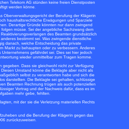
schen Telekom AG stünden keine freien Dienstposten
ftigt werden könne.
s Oberverwaltungsgericht der Berufung der Klägerin
noch haushaltsrechtliche Erwägungen und Sparziele
nen. Derartige Gründe könnten nur dann zwingend
 folgen müsse. Sei der angebliche Sachzwang dem
s Reaktivierungsverlangen des Beamten grundsätzlich
s anderes bestimmt sei. Was zwingende dienstliche
angig danach, welche Entscheidung das private
g am Markt zu behaupten oder zu verbessern. Anderes
Unternehmens gefährdet sei. Dies sei hier jedoch
erantwortung wieder unmittelbar zum Tragen komme.
n gegeben. Dass sie gleichwohl nicht zur Verfügung
 Diesen Umstand könne die Beklagte aber nicht als
maßgeblich selbst zu verantworten habe und sich die
s darstellten. Die Beklagte sei gehalten, schlüssige
ven Beamten Rechnung trügen als auch potenziellen
hlüssiger Vortrag und der Nachweis dafür, dass es im
ufgaben mehr gebe, fehlten.
agten, mit der sie die Verletzung materiellen Rechts
ufzuheben und die Berufung der Klägerin gegen das
006 zurückzuweisen.