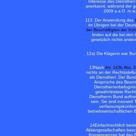
Interesse des Diensther
anerkannt, während der ge
2009 a.a.O. m.w.
11
3. Der Anwendung des
im Übrigen bei der Deut
der Beschäftigten der fr
finden auf die bei de
gesetzlich nichts ande
12
a) Die Klägerin war B
13
Nach
Art. 143b Abs. 
nichts an der Rechtsstell
als Dienstherr. Der Bun
Ansprüche des Beamte
Dienstherrenbefugniss
gewährleistete Recht
Dienstherrn Bund auftre
sein. Sie sind insoweit
verfassungskonfo
betriebswirtschaftlichen
14
Einfachrechtlich bes
Aktiengesellschaften bes
Konsequenzen hat das Bu