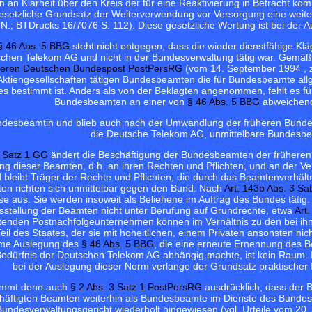
rn an Klarheit über den Kreis der für eine Reaktivierung in Betracht
setzliche Grundsatz der Weiterverwendung vor Versorgung eine weitere
N.; BTDrucks 16/7076 S. 112). Diese gesetzliche Wertung ist bei der 
§ 46 Abs. 5 BBG
steht nicht entgegen, dass die wieder dienstfähige Klä
schen Telekom AG und nicht in der Bundesverwaltung tätig war. Gemä
üheren Deutschen Bundespost PostPersRG
(vom 14. September 1994
,
n Aktiengesellschaften tätigen Bundesbeamten die für Bundesbeamte al
res bestimmt ist. Anders als von der Beklagten angenommen, fehlt es f
Bundesbeamten an einer von
§ 46 Abs. 5 BBG
abweichend
undesbeamtin und blieb auch nach der Umwandlung der früheren Bundes
die Deutsche Telekom AG, unmittelbare Bundesbe
3 Satz 1 GG
ändert die Beschäftigung der Bundesbeamten der frühere
ung dieser Beamten, d.h. an ihren Rechten und Pflichten, und an der 
d bleibt Träger der Rechte und Pflichten, die durch das Beamtenverhä
n richten sich unmittelbar gegen den Bund. Nach
Art. 143b Abs. 3 Sa
e aus. Sie werden insoweit als Beliehene im Auftrag des Bundes tätig
sstellung der Beamten nicht unter Berufung auf Grundrechte, etwa
Art
tenden Postnachfolgeunternehmen können im Verhältnis zu den bei ih
 Teil des Staates, der sie mit hoheitlichen, einem Privaten ansonsten n
rme Auslegung des
§ 46 Abs. 5 BBG
, die eine erneute Ernennung des 
 Bedürfnis der Deutschen Telekom AG abhängig machte, ist kein Raum. 
bei der Auslegung dieser Norm verlange der Grundsatz praktische
timmt denn auch
§ 2 Abs. 3 Satz 1 PostPersRG
ausdrücklich, dass der B
chäftigten Beamten weiterhin als Bundesbeamte im Dienste des Bundes
ndesverwaltungsgericht wiederholt hingewiesen (vgl. Urteile vom 20