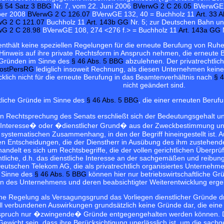
§ 54 Satz 3 BBG
Nr. 7, vom 22. Juni 2006
BVerwG 2 C 26.05
BVerwGE 1
ber 2008
BVerwG 2 C 126.07
BVerwGE 132, 40 = Buchholz 11
Art. 33 
wG 2 C 121.07
Buchholz 11
Art. 143b GG
Nr. 5; zur Deutschen Bahn und
wG 2 C 28.98
BVerwGE 108, 274 <276 f.> = Buchholz 11
Art. 143a GG
N
nthält keine speziellen Regelungen für die erneute Berufung von Ru
Hinweis auf ihre private Rechtsform in Anspruch nehmen, die erneute 
 Gründen im Sinne des
§ 46 Abs. 5 BBG
abzulehnen. Der privatrechtlic
 PostPersRG
lediglich insoweit Rechnung, als diesen Unternehmen kei
cklich nicht für die erneute Berufung in das Beamtenverhältnis nach
§ 
nicht geändert sind.
tliche Gründe im Sinne des
§ 46 Abs. 5 BBG
, die einer erneuten Berufu
n Rechtsprechung des Senats erschließt sich der Bedeutungsgehalt un
 Interesse� oder �dienstlicher Grund� aus der Zweckbestimmung und 
systematischen Zusammenhang, in den der Begriff hineingestellt ist. 
hen Entscheidungen, die der Dienstherr in Ausübung des ihm zustehend
andelt es sich um Rechtsbegriffe, die der vollen gerichtlichen Überprü
ntliche, d.h. das dienstliche Interesse an der sachgemäßen und reibun
utschen Telekom AG, die als privatrechtlich organisiertes Unternehme
m Sinne des
§ 46 Abs. 5 BBG
können hier nur betriebswirtschaftliche Gr
en des Unternehmens und deren beabsichtigter Weiterentwicklung erge
he Regelung als Versagungsgrund das Vorliegen dienstlicher Gründe d
 verbundenen Auswirkungen grundsätzlich keine Gründe dar, die eine Ve
pruch nur �zwingende� Gründe entgegengehalten werden können. Dien
wicht sein, dass ihre Berücksichtigung unerlässlich ist, um die sac