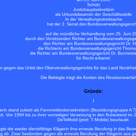
Schütz
Justizhauptsekretärin
als Urkundsbeamtin der Geschäftsstelle
In der Verwaltungsstreitsache
hat der 2. Senat des Bundesverwaltungsgeric
auf die mündliche Verhandlung vom 25. Juni 2
durch den Vorsitzenden Richter am Bundesverwaltungsger
den Richter am Bundesverwaltungsgericht Dr. He
die Richterin am Bundesverwaltungsgericht Thom
die Richter am Bundesverwaltungsgericht Dr. Burmeist
für Recht erkannt:
en gegen das Urteil des Oberverwaltungsgerichts für das Land Nordrhe
Die Beklagte trägt die Kosten des Revisionsverfa
Gründe:
I
rin stand zuletzt als Fernmeldeobersekretärin (Besoldungsgruppe A 7)
t. Von 1994 bis zu ihrer vorzeitigen Versetzung in den Ruhestand im J
DeTeMobil (jetzt: T-Mobile) beurlaubt.
agte die wieder dienstfähige Klägerin ihre erneute Berufung in das Be
g ab. Zwar bestünden gegen die erneute Berufung der Klägerin aus g