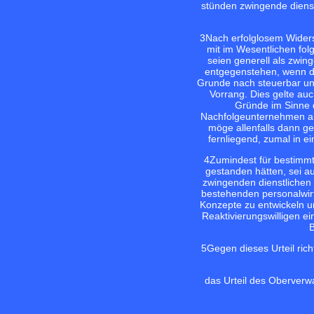
stünden zwingende dienst
3
Nach erfolglosem Widers
mit im Wesentlichen fo
seien generell als zwin
entgegenstehen, wenn d
Grunde nach steuerbar und
Vorrang. Dies gelte au
Gründe im Sinne
Nachfolgeunternehmen als
möge allenfalls dann g
fernliegend, zumal in 
4
Zumindest für bestimmt
gestanden hätten, sei a
zwingenden dienstlichen 
bestehenden personalwirts
Konzepte zu entwickeln u
Reaktivierungswilligen ei
B
5
Gegen dieses Urteil ric
das Urteil des Oberverw