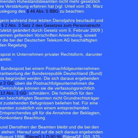
 kommenden Ruhestandsbeamten nicht mehr gesetzlich
 Verstärkung erfahren hat (vgl. Urteil vom 26. März
Auslegung des
§ 46 Abs. 5 BBG
zu beachten.
gerin während ihrer letzten Dienstjahre beurlaubt und
ß
§ 2 Abs. 3 Satz 2 des Gesetzes zum Personalrecht
 zuletzt geändert durch Gesetz vom 5. Februar 2009
)
lgemein geltenden Vorschriften Anwendung, soweit
ür die bei der Deutschen Telekom AG beschäftigten
en Regelung.
post in Unternehmen privater Rechtsform, darunter
amtin.
n Bundespost bei einem Postnachfolgeunternehmen
Verantwortung der Bundesrepublik Deutschland (Bund)
ltnis begründet werden. Die sich daraus ergebenden
tz 2 GG
üben die Postnachfolgeunternehmen die
. Demzufolge können sie die verfassungsrechtlich
. 12 Abs. 1 GG
, schmälern. Die hoheitlich für den
nen beschäftigten Beamten nicht Grundrechtsträger
icht zustehenden Befugnissen beliehen hat. Für eine
Beamten zusätzlich von einem entsprechenden
Entsprechendes gilt für die Annahme der Beklagten,
r Konkordanz Beachtung.
und Dienstherr der Beamten bleibt und die bei den
 stehen. Hierauf und auf die sich daraus ergebenden
. August 1996
BVerwG 1 D 80.95
BVerwGE 103, 375