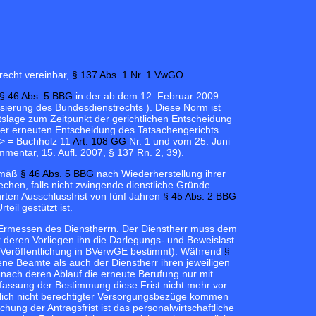
recht vereinbar,
§ 137 Abs. 1 Nr. 1 VwGO
.
§ 46 Abs. 5 BBG
in der ab dem 12. Februar 2009
isierung des Bundesdienstrechts
). Diese Norm ist
slage zum Zeitpunkt der gerichtlichen Entscheidung
iner erneuten Entscheidung des Tatsachengerichts
> = Buchholz 11
Art. 108 GG
Nr. 1 und vom 25. Juni
entar, 15. Aufl. 2007, § 137 Rn. 2, 39).
gemäß
§ 46 Abs. 5 BBG
nach Wiederherstellung ihrer
echen, falls nicht zwingende dienstliche Gründe
ten Ausschlussfrist von fünf Jahren
§ 45 Abs. 2 BBG
eil gestützt ist.
m Ermessen des Dienstherrn. Der Dienstherr muss dem
 deren Vorliegen ihn die Darlegungs- und Beweislast
r Veröffentlichung in BVerwGE bestimmt). Während
§
ne Beamte als auch der Dienstherr ihren jeweiligen
nach deren Ablauf die erneute Berufung nur mit
assung der Bestimmung diese Frist nicht mehr vor.
hlich nicht berechtigter Versorgungsbezüge kommen
hung der Antragsfrist ist das personalwirtschaftliche