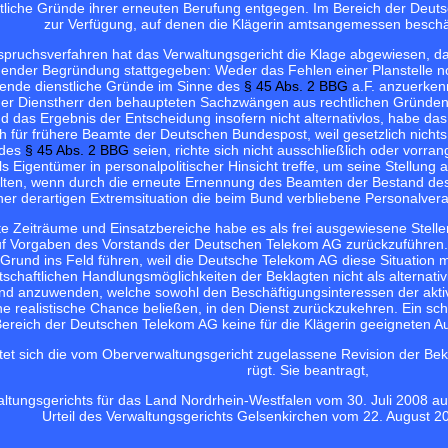
liche Gründe ihrer erneuten Berufung entgegen. Im Bereich der Deut
zur Verfügung, auf denen die Klägerin amtsangemessen beschä
pruchsverfahren hat das Verwaltungsgericht die Klage abgewiesen, da
lgender Begründung stattgegeben: Weder das Fehlen einer Planstelle 
gende dienstliche Gründe im Sinne des
§ 45 Abs. 2 BBG
a.F. anzuerken
er Dienstherr den behaupteten Sachzwängen aus rechtlichen Gründen
 das Ergebnis der Entscheidung insofern nicht alternativlos, habe da
ch für frühere Beamte der Deutschen Bundespost, weil gesetzlich nicht
 des
§ 45 Abs. 2 BBG
seien, richte sich nicht ausschließlich oder vorr
 Eigentümer in personalpolitischer Hinsicht treffe, um seine Stellun
elten, wenn durch die erneute Ernennung des Beamten der Bestand des 
einer derartigen Extremsituation die beim Bund verbliebene Personalv
e Zeiträume und Einsatzbereiche habe es als frei ausgewiesene Stelle
uf Vorgaben des Vorstands der Deutschen Telekom AG zurückzuführen.
Grund ins Feld führen, weil die Deutsche Telekom AG diese Situation 
chaftlichen Handlungsmöglichkeiten der Beklagten nicht als alternativlo
nd anzuwenden, welche sowohl den Beschäftigungsinteressen der akti
ne realistische Chance beließen, in den Dienst zurückzukehren. Ein sc
ereich der Deutschen Telekom AG keine für die Klägerin geeigneten A
htet sich die vom Oberverwaltungsgericht zugelassene Revision der Bekl
rügt. Sie beantragt,
altungsgerichts für das Land Nordrhein-Westfalen vom 30. Juli 2008 a
Urteil des Verwaltungsgerichts Gelsenkirchen vom 22. August 2