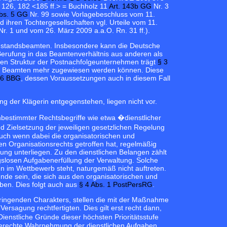
26, 182 <185 ff.> = Buchholz 11
Art. 143b GG
Nr. 3
Abs. 5 GG
Nr. 99 sowie Vorlagebeschluss vom 11.
 ihren Tochtergesellschaften vgl. Urteile vom 11.
r. 1 und vom 26. März 2009 a.a.O. Rn. 31 ff.).
hestandsbeamten. Insbesondere kann die Deutsche
Berufung in das Beamtenverhältnis aus anderen als
hen Struktur der Postnachfolgeunternehmen trägt
§ 3
ne Beamten mehr zugewiesen werden können. Diese
46 BBG
, dessen Voraussetzungen auch in diesem Fall
ng der Klägerin entgegenstehen, liegen nicht vor.
bestimmter Rechtsbegriffe wie etwa �dienstlicher
Zielsetzung der jeweiligen gesetzlichen Regelung
Auch wenn dabei die organisatorischen und
en Organisationsrechts getroffen hat, regelmäßig
fung unterliegen. Zu den dienstlichen Belangen zählt
gslosen Aufgabenerfüllung der Verwaltung. Solche
n im Wettbewerb steht, naturgemäß nicht auftreten.
ünde sein, die sich aus den organisatorischen und
ben. Dies folgt auch aus
§ 4 Abs. 1 PostPersRG
.
ringenden Charakters, stellen die mit der Maßnahme
rsagung rechtfertigten. Dies gilt erst recht dann,
stliche Gründe dieser höchsten Prioritätsstufe
hgerechte Wahrnehmung der dienstlichen Aufgaben