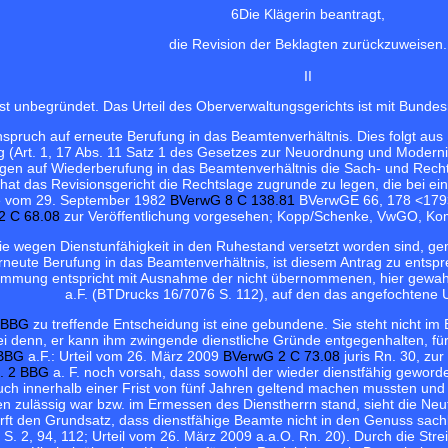
6
Die Klägerin beantragt,
die Revision der Beklagten zurückzuweisen.
II
ist unbegründet. Das Urteil des Oberverwaltungsgerichts ist mit Bundes
Anspruch auf erneute Berufung in das Beamtenverhältnis. Dies folgt aus
(Art. 1, 17 Abs. 11 Satz 1 des Gesetzes zur Neuordnung und Modern
gen auf Wiederberufung in das Beamtenverhältnis die Sach- und Recht
 hat das Revisionsgericht die Rechtslage zugrunde zu legen, die bei e
le vom 29. September 1982
BVerwG 8 C 138.81
BVerwGE 66, 178 <179
2 C 68.08
zur Veröffentlichung vorgesehen; Kopp/Schenke, VwGO, Komm
e wegen Dienstunfähigkeit in den Ruhestand versetzt worden sind, 
erneute Berufung in das Beamtenverhältnis, ist diesem Antrag zu entspr
immung entspricht mit Ausnahme der nicht übernommenen, hier gewahr
a.F. (BTDrucks 16/7076 S. 112), auf den das angefochtene Urt
5 BBG
zu treffende Entscheidung ist eine gebundene. Sie steht nicht i
ei denn, er kann ihm zwingende dienstliche Gründe entgegenhalten, für
 BBG
a.F.: Urteil vom 26. März 2009
BVerwG 2 C 73.08
juris Rn. 30, zu
s. 2 BBG
a. F. noch vorsah, dass sowohl der wieder dienstfähig geworde
ch innerhalb einer Frist von fünf Jahren geltend machen mussten und 
zulässig war bzw. im Ermessen des Dienstherrn stand, sieht die Neuf
ft den Grundsatz, dass dienstfähige Beamte nicht in den Genuss sac
. 2, 94, 112; Urteil vom 26. März 2009 a.a.O. Rn. 20). Durch die Streic