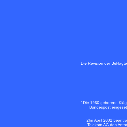
Die Revision der Beklagt
1
Die 1960 geborene Kläge
Bundespost eingesetz
2
Im April 2002 beantr
Telekom AG den Antra