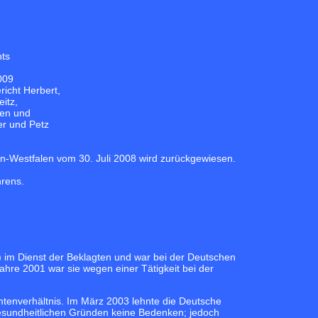
hts
009
icht Herbert,
itz,
sen und
er und Petz
in-Westfalen vom 30. Juli 2008 wird zurückgewiesen.
hrens.
 im Dienst der Beklagten und war bei der Deutschen
ahre 2001 war sie wegen einer Tätigkeit bei der
amtenverhältnis. Im März 2003 lehnte die Deutsche
esundheitlichen Gründen keine Bedenken; jedoch