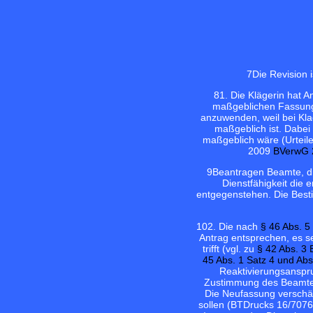
7
Die Revision 
8
1. Die Klägerin hat 
maßgeblichen Fassung 
anzuwenden, weil bei Kla
maßgeblich ist. Dabei
maßgeblich wäre (Urtei
2009
BVerwG 
9
Beantragen Beamte, di
Dienstfähigkeit die 
entgegenstehen. Die Best
10
2. Die nach
§ 46 Abs. 
Antrag entsprechen, es s
trifft (vgl. zu
§ 42 Abs. 3
45 Abs. 1 Satz 4 und Ab
Reaktivierungsanspru
Zustimmung des Beamten 
Die Neufassung verschär
sollen (BTDrucks 16/7076 S