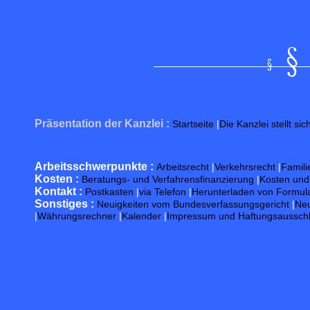
Präsentation der Kanzlei :
Startseite
|
Die Kanzlei stellt sic
Arbeitsschwerpunkte :
Arbeitsrecht
|
Verkehrsrecht
|
Famili
Kosten :
Beratungs- und Verfahrensfinanzierung
|
Kosten un
Kontakt :
Postkasten
|
via Telefon
|
Herunterladen von Formul
Sonstiges :
Neuigkeiten vom Bundesverfassungsgericht
|
Neu
|
Währungsrechner
|
Kalender
|
Impressum und Haftungsaussch