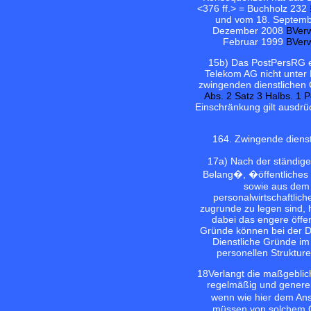
<376 ff.> = Buchholz 232
und vom 18. Septem
Dezember 2008
BVer
Februar 1999
BVer
15
b) Das PostPersRG e
Telekom AG nicht unter 
zwingenden dienstlichen
Abs. 2 Satz 3 Halbs. 1
Einschränkung gilt ausdrü
16
4. Zwingende diens
17
a) Nach der ständige
Belang�, �öffentliches
sowie aus dem 
personalwirtschaftlic
zugrunde zu legen sind, h
dabei das engere öffe
Gründe können bei der De
Dienstliche Gründe i
personellen Struktur
18
Verlangt die maßgeblic
regelmäßig und generell
wenn wie hier dem Ans
müssen von solchem Ge