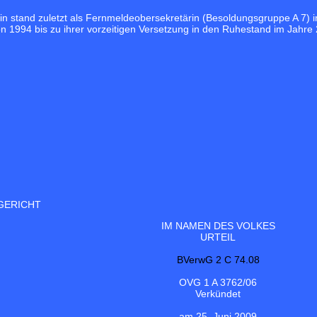
n stand zuletzt als Fernmeldeobersekretärin (Besoldungsgruppe A 7) 
n 1994 bis zu ihrer vorzeitigen Versetzung in den Ruhestand im Jahre 2
GERICHT
IM NAMEN DES VOLKES
URTEIL
BVerwG 2 C 74.08
OVG 1 A 3762/06
Verkündet
am 25. Juni 2009