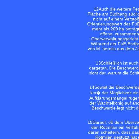
12
Auch die weitere Fe
Fläche am Südhang südlich
nicht auf einem Verst
Orientierungswert des FuE
mehr als 200 ha beträgt
offene, zusammenhä
Oberverwaltungsgericht g
Während der FuE-Endberi
von M. bereits aus dem J
13
Schließlich ist auc
dargetan. Die Beschwerde
nicht dar, warum die Sch
14
Soweit die Beschwerde
km� der Möglichkeit ein
Aufklärungsmangel rügen 
der Wachtelkönig auf and
Beschwerde legt nicht 
15
Darauf, ob dem Oberve
den Rotmilan ein Verfah
daran scheitern, dass das
Rotmilan gestützt hat