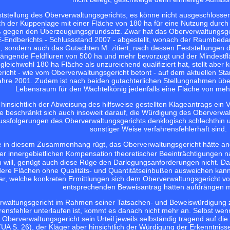
ststellung des Oberverwaltungsgerichts, es könne nicht ausgeschlosse
 der Kuppenlage mit einer Fläche von 180 ha für eine Nutzung durch 
oß gegen den Überzeugungsgrundsatz. Zwar hat das Oberverwaltungsg
-Endberichts - Schlussstand 2007 - abgestellt, wonach der Raumbedar
, sondern auch das Gutachten M. zitiert, nach dessen Feststellungen 
ngende Feldfluren von 500 ha und mehr bevorzugt und der Mindestfläc
leichwohl 180 ha Fläche als unzureichend qualifiziert hat, stellt aber
cht - wie vom Oberverwaltungsgericht betont - auf dem aktuellen St
ahre 2001. Zudem ist nach beiden gutachterlichen Stellungnahmen üb
Lebensraum für den Wachtelkönig jedenfalls eine Fläche von mehr
h hinsichtlich der Abweisung des hilfsweise gestellten Klageantrags e
 beschränkt sich auch insoweit darauf, die Würdigung des Oberverwalt
lussfolgerungen des Oberverwaltungsgerichts denklogisch schlechthin u
sonstiger Weise verfahrensfehlerhaft sind.
 in diesem Zusammenhang rügt, das Oberverwaltungsgericht hätte an
er innergebietlichen Kompensation theoretischer Beeinträchtigungen
will, genügt auch diese Rüge den Darlegungsanforderungen nicht. Das
ere Flächen ohne Qualitäts- und Quantitätseinbußen ausweichen kann, 
dar, welche konkreten Ermittlungen sich dem Oberverwaltungsgericht
entsprechenden Beweisantrag hätten aufdrängen 
rwaltungsgericht im Rahmen seiner Tatsachen- und Beweiswürdigung z
rensfehler unterlaufen ist, kommt es danach nicht mehr an. Selbst we
 Oberverwaltungsgericht sein Urteil jeweils selbständig tragend auf d
 (UA S. 26), der Kläger aber hinsichtlich der Würdigung der Erkenntni