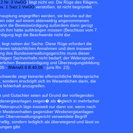
 2 Nr. 3 VwGO
) liegt nicht vor. Die Rüge des Klägers,
bs. 1 Satz 1 VwGO
verstoßen, ist nicht begründet.
auptung angegriffen werden, sie beruhe auf der
tzen oder auf einem aktenwidrig angenommenen
haft kann die Beweiswürdigung außerdem dann gerügt
ich ihm hätte aufdrängen müssen (Beschluss vom 7.
rdigung legt die Beschwerde nicht dar.
 liegt neben der Sache. Diese Rüge erfordert die
ffenen tatsächlichen Annahmen und dem insoweit
ung des Bundesverwaltungsgerichts muss dieser
chtigen Sachverhalts nicht bedarf; der Widerspruch
richterlichen Beweiswürdigung und Überzeugungsbildung
005 -
BVerwG 6 B 40.05
- juris Rn. 23).
hwerde zeigt keinerlei offensichtliche Widersprüche
 sondern erschöpft sich im Wesentlichen darin, die
 fehlerhaft anzugreifen.
 und Gutachter seien auf Grund der vorliegenden
ndenergieanlagen zeigen� als �gleich in mehrfacher
r Widerspruch läge insoweit nur dann vor, wenn nach
kein Meideverhalten gegenüber Windenergieanlagen
om Oberverwaltungsgericht verwendete Begriff
lig, sondern lediglich als überwiegend und lässt so
ungen gibt.