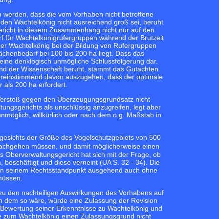
n werden, dass die vom Vorhaben nicht betroffene
den Wachtelkönig nicht ausreichend groß sei, beruht
ericht in diesem Zusammenhang nicht nur auf den
f für Wachtelkönigrufergruppen während der Brutzeit
der Wachtelkönig bei der Bildung von Rufergruppen
henbedarf bei 100 bis 200 ha liegt. Dass das
 keine denklogisch unmögliche Schlussfolgerung dar.
and der Wissenschaft beruht, stammt das Gutachten
ereinstimmend davon auszugehen, dass der optimale
 als 200 ha erfordert.
in Verstoß gegen den Überzeugungsgrundsatz nicht
ungsgerichts als unschlüssig anzugreifen, legt aber
nmöglich, willkürlich oder nach dem o.g. Maßstab in
gesichts der Größe des Vogelschutzgebiets von 500
 nachgehen müssen, und damit möglicherweise einen
 Oberverwaltungsgericht hat sich mit der Frage, ob
beschäftigt und diese verneint (UA S. 32 - 34). Die
 von seinem Rechtsstandpunkt ausgehend auch ohne
müssen.
u den nachteiligen Auswirkungen des Vorhabens auf
nn dem so wäre, würde eine Zulassung der Revision
ie Bewertung seiner Erkenntnisse zu Wachtelkönig und
sse zum Wachtelkönig einen Zulassungsgrund nicht