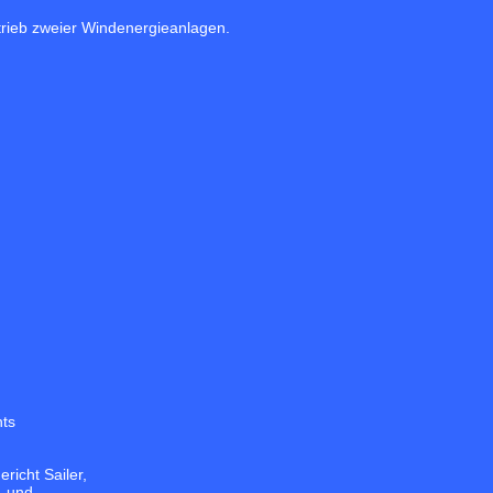
trieb zweier Windenergieanlagen.
hts
icht Sailer,
ß und