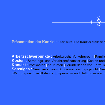
Präsentation der Kanzlei :
Startseite
|
Die Kanzlei stellt sic
Arbeitsschwerpunkte :
Arbeitsrecht
|
Verkehrsrecht
|
Famili
Kosten :
Beratungs- und Verfahrensfinanzierung
|
Kosten un
Kontakt :
Postkasten
|
via Telefon
|
Herunterladen von Formul
Sonstiges :
Neuigkeiten vom Bundesverfassungsgericht
|
Neu
|
Währungsrechner
|
Kalender
|
Impressum und Haftungsaussch