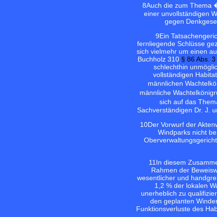
8
Auch die zum Thema �H
einer unvollständigen W
gegen Denkgeset
9
Ein Tatsachengeri
fernliegende Schlüsse ge
sich vielmehr um einen au
Buchholz 310
§ 86 Abs. 
schlechthin unmögli
vollständigen Habita
männlichen Wachtelkön
männliche Wachtelkönigr
sich auf das Them
Sachverständigen Dr. J. 
10
Der Vorwurf der Aktenw
Windparks nicht be
Oberverwaltungsgericht
11
In diesem Zusammen
Rahmen der Beweiswü
wesentlicher und handgrei
1,2 % der lokalen Wa
unerheblich zu qualifizi
den geplanten Winden
Funktionsverluste des Hab