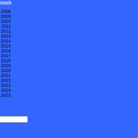
Wünsch
e 2008
e 2009
e 2010
e 2011
e 2012
e 2013
e 2014
e 2015
e 2016
e 2017
e 2018
e 2019
e 2020
e 2021
e 2022
e 2023
e 2024
e 2025