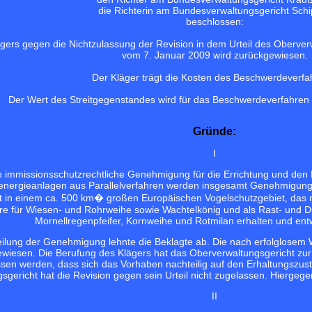
die Richterin am Bundesverwaltungsgericht Sch
beschlossen:
ers gegen die Nichtzulassung der Revision in dem Urteil des Oberver
vom 7. Januar 2009 wird zurückgewiesen.
Der Kläger trägt die Kosten des Beschwerdeverfa
Der Wert des Streitgegenstandes wird für das Beschwerdeverfahren a
Gründe:
I
e immissionsschutzrechtliche Genehmigung für die Errichtung und de
nergieanlagen aus Parallelverfahren werden insgesamt Genehmigunge
gt in einem ca. 500 km� großen Europäischen Vogelschutzgebiet, das 
re für Wiesen- und Rohrweihe sowie Wachtelkönig und als Rast- und 
Mornellregenpfeifer, Kornweihe und Rotmilan erhalten und entw
eilung der Genehmigung lehnte die Beklagte ab. Die nach erfolglosem
wiesen. Die Berufung des Klägers hat das Oberverwaltungsgericht zurü
sen werden, dass sich das Vorhaben nachteilig auf den Erhaltungszus
gericht hat die Revision gegen sein Urteil nicht zugelassen. Hiergege
II