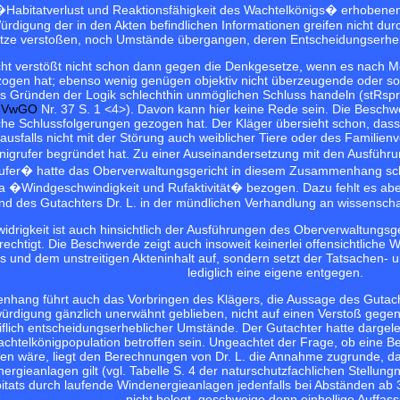
abitatverlust und Reaktionsfähigkeit des Wachtelkönigs� erhobenen
ürdigung der in den Akten befindlichen Informationen greifen nicht du
ze verstoßen, noch Umstände übergangen, deren Entscheidungserhebl
cht verstößt nicht schon dann gegen die Denkgesetze, wenn es nach M
zogen hat; ebenso wenig genügen objektiv nicht überzeugende oder s
s Gründen der Logik schlechthin unmöglichen Schluss handeln (stRspr
3 VwGO
Nr. 37 S. 1 <4>). Davon kann hier keine Rede sein. Die Beschwe
che Schlussfolgerungen gezogen hat. Der Kläger übersieht schon, dass
tausfalls nicht mit der Störung auch weiblicher Tiere oder des Famili
igrufer begründet hat. Zu einer Auseinandersetzung mit den Ausführu
ufer� hatte das Oberverwaltungsgericht in diesem Zusammenhang sch
a �Windgeschwindigkeit und Rufaktivität� bezogen. Dazu fehlt es a
und des Gutachters Dr. L. in der mündlichen Verhandlung an wissensch
idrigkeit ist auch hinsichtlich der Ausführungen des Oberverwaltungsg
rechtigt. Die Beschwerde zeigt auch insoweit keinerlei offensichtliche
s und dem unstreitigen Akteninhalt auf, sondern setzt der Tatsachen-
lediglich eine eigene entgegen.
hang führt auch das Vorbringen des Klägers, die Aussage des Gutacht
rdigung gänzlich unerwähnt geblieben, nicht auf einen Verstoß geg
flich entscheidungserheblicher Umstände. Der Gutachter hatte dargeleg
chtelkönigpopulation betroffen sein. Ungeachtet der Frage, ob eine Bet
eren wäre, liegt den Berechnungen von Dr. L. die Annahme zugrunde, da
ergieanlagen gilt (vgl. Tabelle S. 4 der naturschutzfachlichen Stell
itats durch laufende Windenergieanlagen jedenfalls bei Abständen ab 3
nicht belegt, geschweige denn einhellige Auffas