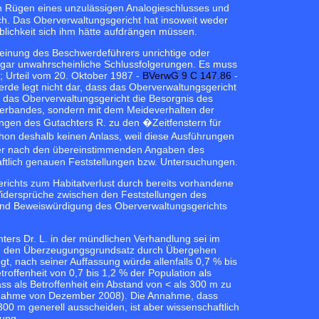
 Rügen eines unzulässigen Analogieschlusses und
rch. Das Oberverwaltungsgericht hat insoweit weder
ichkeit sich ihm hätte aufdrängen müssen.
einung des Beschwerdeführers unrichtige oder
ogar unwahrscheinliche Schlussfolgerungen. Es muss
; Urteil vom 20. Oktober 1987 -
BVerwG 9 C 147.86
-
rde legt nicht dar, dass das Oberverwaltungsgericht
 das Oberverwaltungsgericht die Besorgnis des
enverbandes, sondern mit dem Meideverhalten der
ngen des Gutachters R. zu den �Zeitfenstern für
on deshalb keinen Anlass, weil diese Ausführungen
ber nach den übereinstimmenden Angaben des
aftlich genauen Feststellungen bzw. Untersuchungen.
erichts zum Habitatverlust durch bereits vorhandene
 Widersprüche zwischen den Feststellungen des
 und Beweiswürdigung des Oberverwaltungsgerichts
ers Dr. L. in der mündlichen Verhandlung sei im
en den Überzeugungsgrundsatz durch Übergehen
t, nach seiner Auffassung würde allenfalls 0,7 % bis
roffenheit von 0,7 bis 1,2 % der Population als
ss als Betroffenheit ein Abstand von < als 300 m zu
ungnahme von Dezember 2008). Die Annahme, dass
00 m generell ausscheiden, ist aber wissenschaftlich
sung.