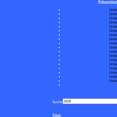
Präsentier
Urte
Urte
Urte
Urte
Urte
Urte
Urte
Urte
Urte
Urte
Urte
Urte
Urte
Urte
Urte
Urte
Urte
Urte
Suche
:
Titel: