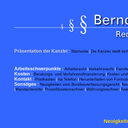
Präsentation der Kanzlei :
Startseite
|
Die Kanzlei stellt sic
Arbeitsschwerpunkte :
Arbeitsrecht
|
Verkehrsrecht
|
Famili
Kosten :
Beratungs- und Verfahrensfinanzierung
|
Kosten un
Kontakt :
Postkasten
|
via Telefon
|
Herunterladen von Formul
Sonstiges :
Neuigkeiten vom Bundesverfassungsgericht
|
Neu
|
Mandanteninfo
|
Prozeßkostenrechner
|
Währungsrechner
|
Kal
Neuigkeit