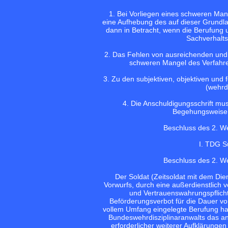
1. Bei Vorliegen eines schweren Man
eine Aufhebung des auf dieser Grundl
dann in Betracht, wenn die Berufung
Sachverhalts
2. Das Fehlen von ausreichenden und w
schweren Mangel des Verfahre
3. Zu den subjektiven, objektiven und 
(wehrdi
4. Die Anschuldigungsschrift mus
Begehungsweise d
Beschluss des 2. W
I. TDG S
Beschluss des 2. W
Der Soldat (Zeitsoldat mit dem Di
Vorwurfs, durch eine außerdienstlich v
und Vertrauenswahrungspflicht
Beförderungsverbot für die Dauer vo
vollem Umfang eingelegte Berufung ha
Bundeswehrdisziplinaranwalts das a
erforderlicher weiterer Aufklärunge