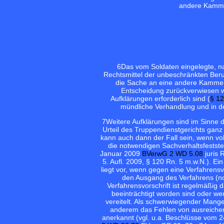
andere Kamme
6
Das vom Soldaten eingelegte, n
Rechtsmittel der unbeschränkten Beruf
die Sache an eine andere Kammer
Entscheidung zurückverwiesen wi
Aufklärungen erforderlich sind (
§ 12
mündliche Verhandlung und in de
7
Weitere Aufklärungen sind im Sinne 
Urteil des Truppendienstgerichts ganz 
kann auch dann der Fall sein, wenn vo
die notwendigen Sachverhaltsfestste
Januar 2009
BVerwG 2 WD 5.08
juris 
5. Aufl. 2009, § 120 Rn. 5 m.w.N.). E
liegt vor, wenn gegen eine Verfahrens
den Ausgang des Verfahrens (no
Verfahrensvorschrift ist regelmäßig
beeinträchtigt worden sind oder we
vereitelt. Als schwerwiegender Mange
anderem das Fehlen von ausreichen
anerkannt (vgl. u.a. Beschlüsse vom