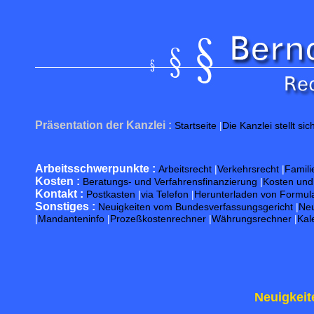
Präsentation der Kanzlei :
Startseite
|
Die Kanzlei stellt sic
Arbeitsschwerpunkte :
Arbeitsrecht
|
Verkehrsrecht
|
Famili
Kosten :
Beratungs- und Verfahrensfinanzierung
|
Kosten un
Kontakt :
Postkasten
|
via Telefon
|
Herunterladen von Formul
Sonstiges :
Neuigkeiten vom Bundesverfassungsgericht
|
Neu
|
Mandanteninfo
|
Prozeßkostenrechner
|
Währungsrechner
|
Kal
Neuigkeit