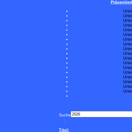
Präsentier
Urte
Urte
Urte
Urte
Urte
Urte
Urte
Urte
Urte
Urte
Urte
Urte
Urte
Urte
Urte
Urte
Urte
Urte
Suche
:
Titel: