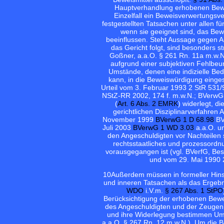
Hauptverhandlung erhobenen Bewei
Einzelfall ein Beweisverwertungsve
festgestellten Tatsachen unter allen 
wenn sie geeignet sind, das Be
beeinflussen. Steht Aussage gegen A
das Gericht folgt, sind besonders 
Goßner, a.a.O. § 261 Rn. 11a m.w.N.
aufgrund einer subjektiven Fehlbeu
Umstände, denen eine indizielle Be
kann, in die Beweiswürdigung einges
Urteil vom 3. Februar 1993 2 StR 531
NStZ-RR 2002, 174 f. m.w.N.; BVerwG, 
(
Art. 6 Abs. 2 EMRK
) widerlegt, 
gerichtlichen Disziplinarverfahren 
November 1999
BVerwG 1 D 68.98
BVe
Juli 2003
BVerwG 1 WD 3.03
a.a.O. u
den Angeschuldigten vor Nachteilen 
rechtsstaatliches und prozessord
vorausgegangen ist (vgl. BVerfG, Be
und vom 29. Mai 1990 2
10
Außerdem müssen in formeller Hinsi
und inneren Tatsachen als das Ergebn
WDO
i.V.m.
§ 267 Abs. 1 StPO
Berücksichtigung der erhobenen Bew
des Angeschuldigten und der Zeugen 
und ihre Widerlegung bestimmen Umfa
a.a.O. § 267 Rn. 12 m.w.N.). Um die 