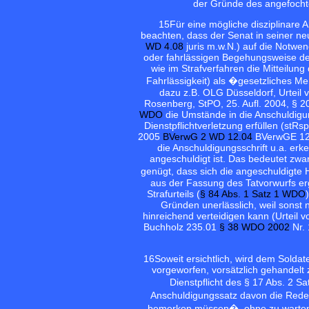
der Gründe des angefochten
15
Für eine mögliche disziplinare 
beachten, dass der Senat in seiner n
WD 4.08
juris
m.w.N.) auf die Notwend
oder fahrlässigen Begehungsweise der
wie im Strafverfahren die Mitteilu
Fahrlässigkeit) als �gesetzliches Me
dazu z.B. OLG Düsseldorf, Urteil
Rosenberg, StPO, 25. Aufl. 2004, § 2
WDO
die Umstände in die Anschuldigu
Dienstpflichtverletzung erfüllen (stRs
2005
BVerwG 2 WD 12.04
BVerwGE 127
die Anschuldigungsschrift u.a. er
angeschuldigt ist. Das bedeutet zwa
genügt, dass sich die angeschuldigte
aus der Fassung des Tatvorwurfs erg
Strafurteils (
§ 84 Abs. 1 Satz 1 WDO
Gründen unerlässlich, weil sonst n
hinreichend verteidigen kann (Urteil
Buchholz 235.01
§ 38 WDO 2002
Nr. 
16
Soweit ersichtlich, wird dem Soldat
vorgeworfen, vorsätzlich gehandelt
Dienstpflicht des § 17 Abs. 2 Sa
Anschuldigungssatz davon die Rede,
bemerken müssen�, ohne zu warten od