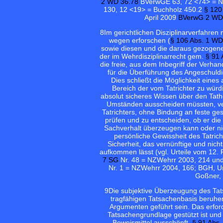
2 WD 36.78
BVerwGE 63, 72 <74> = N
130, 12 <19> = Buchholz 450.2
§ 12
April 2009
BVerwG 2 WD
8
Im gerichtlichen Disziplinarverfahre
wegen erforschen (
§ 106 Abs. 1 W
sowie diesen und die daraus gezogene
der im Wehrdisziplinarrecht gem.
§ 91
die freie, aus dem Inbegriff der Verhan
für die Überführung des Angeschuldig
Dies schließt die Möglichkeit eine
Bereich der vom Tatrichter zu würd
absolut sicheres Wissen über den Tat
Umständen ausscheiden müssten, ver
Tatrichters, ohne Bindung an feste ge
prüfen und zu entscheiden, ob er di
Sachverhalt überzeugen kann oder nich
persönliche Gewissheit des Tatric
Sicherheit, das vernünftige und nich
aufkommen lässt (vgl. Urteile vom 12.
7 SG
Nr. 48 = NZWehrr 2003, 214 und
Nr. 1 = NZWehrr 2004, 166; BGH, Ur
Goßner, 
9
Die subjektive Überzeugung des Tatsa
tragfähigen Tatsachenbasis beruhe
Argumenten geführt sein. Das erfor
Tatsachengrundlage gestützt ist un
Beweismittel ausschöpft.
§ 91 Abs