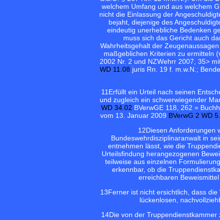
welchem Umfang und aus welchem Gr
nicht die Einlassung der Angeschuldig
bejaht, diejenige des Angeschuldigt
eindeutig unerhebliche Bedenken ge
muss sich das Gericht auch da
Wahrheitsgehalt der Zeugenaussagen d
maßgeblichen Kriterien zu ermitteln (
2002 Nr. 2 und NZWehrr 2007, 35> mi
WD 11.08
juris Rn. 19 f. m.w.N.; Bende
11
Erfüllt ein Urteil nach seinen Ents
und zugleich ein schwerwiegender Mang
WD 34.02
BVerwGE 118, 262 = Buchh
vom 13. Januar 2009
BVerwG 2 WD 5
12
Diesen Anforderungen wi
Bundeswehrdisziplinaranwalt in sei
entnehmen lässt, wie die Truppendie
Urteilsfindung herangezogenen Beweismi
teilweise aus einzelnen Formulierun
erkennbar, ob die Truppendienst
erreichbaren Beweismittel 
13
Ferner ist nicht ersichtlich, dass 
lückenlosen, nachvollziehb
14
Die von der Truppendienstkammer 