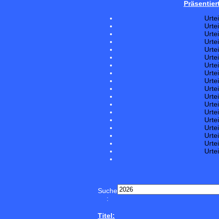
Präsentier
Urte
Urte
Urte
Urte
Urte
Urte
Urte
Urte
Urte
Urte
Urte
Urte
Urte
Urte
Urte
Urte
Urte
Urte
Suche
:
Titel: