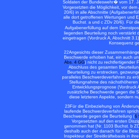
Soldaten der Bundeswehr� vom 17. Ja
Vorgesetzten die Möglichkeit, vor dem
20/6) in alle Abschnitte (Aufgabenerf
alle dort getroffenen Wertungen und E
Buchst. a und c ZDv 20/6). Für d
Aufgabenerfüllung auf dem Dienstpo
liegenden Beurteilung noch verstärkt 
eingetragen (Vordruck A, Abschnitt 3.1
Konsequenz gez
22
Angesichts dieser Zusammenhänge w
Beschwerde erhoben hat, ein auch unt
Abs. 4 GG
) nicht zu rechtfertigende
Abschluss des gesamten Beurteilun
Beurteilung zu erstrecken, gezwungen
paralleles Beschwerdeverfahren zu eröf
Stellungnahme des nächsthöheren V
Entwicklungsprognose (Vordruck A,
zusätzliche Beschwerde gegen die St
diese letzteren Aspekte, sondern n
23
Für die Einbeziehung von Änderun
laufende Beschwerdeverfahren spricht
Beschwerde gegen die Beurteilung (
§ 
Vorgesetzten auf den ersten Diszip
genommen hat (Nr. 1103 Buchst. b ZD
deshalb auch der danach für die Bes
Inspekteur der Streitkräftebasis in 