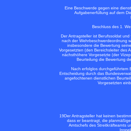
Eine Beschwerde gegen eine dienstl
Aufgabenerfüllung auf dem Di
Beschluss des 1. We
Der Antragsteller ist Berufssoldat u
nach der Wehrbeschwerdeordnung wand
insbesondere die Bewertung seine
Vorgesetzten (den Bereichsleiter des 
nächsthöhere Vorgesetzte (der Vizep
Beurteilung die Bewertung de
Nach erfolglos durchgeführtem B
Entscheidung durch das Bundesverwalt
angefochtenen dienstlichen Beurte
Vorgesetzten einb
19
Der Antragsteller hat keinen bestim
dass er beantragt, die planmäßig
Amtschefs des Streitkräfteamts u
Inspek