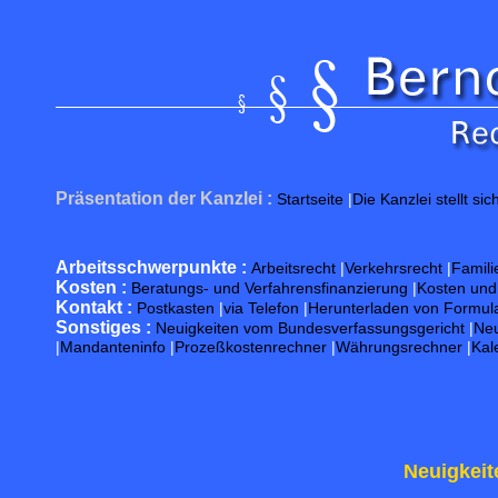
Präsentation der Kanzlei :
Startseite
|
Die Kanzlei stellt sic
Arbeitsschwerpunkte :
Arbeitsrecht
|
Verkehrsrecht
|
Famili
Kosten :
Beratungs- und Verfahrensfinanzierung
|
Kosten un
Kontakt :
Postkasten
|
via Telefon
|
Herunterladen von Formul
Sonstiges :
Neuigkeiten vom Bundesverfassungsgericht
|
Neu
|
Mandanteninfo
|
Prozeßkostenrechner
|
Währungsrechner
|
Kal
Neuigkeit