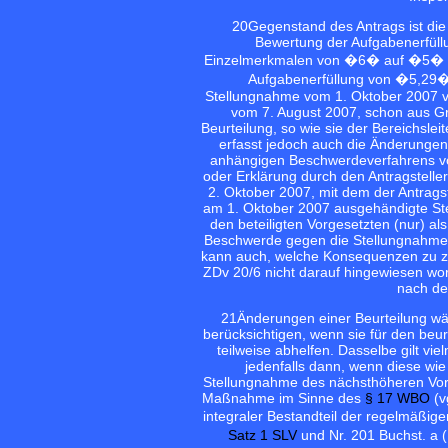
20
Gegenstand des Antrags ist die 
Bewertung der Aufgabenerfüll
Einzelmerkmalen von �6� auf �5� mit
Aufgabenerfüllung von �5,29� 
Stellungnahme vom 1. Oktober 2007 vo
vom 7. August 2007, schon aus Gr
Beurteilung, so wie sie der Bereichsleit
erfasst jedoch auch die Änderungen
anhängigen Beschwerdeverfahrens vo
oder Erklärung durch den Antragstelle
2. Oktober 2007, mit dem der Antrags
am 1. Oktober 2007 ausgehändigte St
den beteiligten Vorgesetzten (nur) al
Beschwerde gegen die Stellungnahme d
kann auch, welche Konsequenzen zu zi
ZDv 20/6 nicht darauf hingewiesen wor
nach de
21
Änderungen einer Beurteilung wä
berücksichtigen, wenn sie für den beu
teilweise abhelfen. Dasselbe gilt v
jedenfalls dann, wenn diese wie
Stellungnahme des nächsthöheren Vorge
Maßnahme im Sinne des
§ 17 WBO
(v
integraler Bestandteil der regelmäßi
Satz 1 SLV
und Nr. 201 Buchst. a 