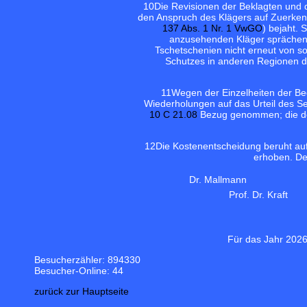
10
Die Revisionen der Beklagten und 
den Anspruch des Klägers auf Zuerkenn
137 Abs. 1 Nr. 1 VwGO
) bejaht. 
anzusehenden Kläger sprächen 
Tschetschenien nicht erneut von so
Schutzes in anderen Regionen der
11
Wegen der Einzelheiten der Be
Wiederholungen auf das Urteil des 
10 C 21.08
Bezug genommen; die dor
12
Die Kostenentscheidung beruht au
erhoben. De
Dr. Mallmann
Prof. Dr. Kraft
Für das Jahr 2026
Besucherzähler: 894330
Besucher-Online: 44
zurück zur Hauptseite