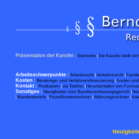
Präsentation der Kanzlei :
Startseite
|
Die Kanzlei stellt sic
Arbeitsschwerpunkte :
Arbeitsrecht
|
Verkehrsrecht
|
Famili
Kosten :
Beratungs- und Verfahrensfinanzierung
|
Kosten un
Kontakt :
Postkasten
|
via Telefon
|
Herunterladen von Formul
Sonstiges :
Neuigkeiten vom Bundesverfassungsgericht
|
Neu
|
Mandanteninfo
|
Prozeßkostenrechner
|
Währungsrechner
|
Kal
Neuigkeit