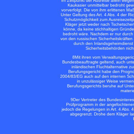
im Zeitpunkt der Ausreise allein weg
Kaukasier unmittelbar bedroht gew
vorverfolgt. Die von ihm erlittenen M
Unter Geltung des Art. 4 Abs. 4 der Ri
Schutzmöglichkeit zum Ausreisezeitp
Kläger jetzt weder nach Tschetsche
könne, da keine stichhaltigen Gründe
bedroht wäre. Nachdem er nur durch
von den russischen Sicherheitskräften 
durch den Inlandsgeheimdienst
Sicherheitsbehörden nich
8
Mit ihren vom Verwaltungsger
Bundesbeauftragte geltend, auch unte
inländischen Fluchtalternative z
Berufungsgericht habe den Prognos
2004/83/EG auch auf den internen Sch
in unzulässiger Weise vermen
Berufungsgerichts beruhe auf Unte
materi
9
Der Vertreter des Bundesinteress
Prüfprogramm in der angefochtenen
jedoch die Regelungen in Art. 4 Abs. 4
abgegrenzt. Drohe dem Kläger lan