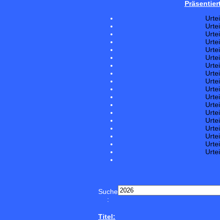
Präsentier
Urte
Urte
Urte
Urte
Urte
Urte
Urte
Urte
Urte
Urte
Urte
Urte
Urte
Urte
Urte
Urte
Urte
Urte
Suche
:
Titel: