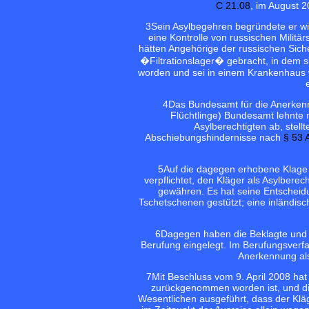
C 21.08
, im August 2
3
Sein Asylbegehren begründete er wi
eine Kontrolle von russischen Militä
hätten Angehörige der russischen Sicher
�Filtrationslager� gebracht, in dem s
worden und sei in einem Krankenhaus 
4
Das Bundesamt für die Anerkennu
Flüchtlinge) Bundesamt lehnte 
Asylberechtigten ab, stell
Abschiebungshindernisse nach
§ 53 
5
Auf die dagegen erhobene Klage h
verpflichtet, den Kläger als Asylbere
gewähren. Es hat seine Entscheid
Tschetschenen gestützt; eine inländis
6
Dagegen haben die Beklagte und 
Berufung eingelegt. Im Berufungsverf
Anerkennung als
7
Mit Beschluss vom 9. April 2008 hat
zurückgenommen worden ist, und di
Wesentlichen ausgeführt, dass der Kläg