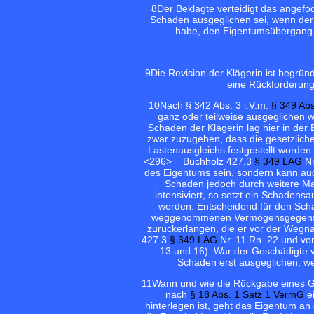
8
Der Beklagte verteidigt das angefoc
Schaden ausgeglichen sei, wenn der
habe, den Eigentumsübergang 
9
Die Revision der Klägerin ist begrün
eine Rückforderung
10
Nach § 342 Abs. 3 i.V.m.
§ 349 Abs
ganz oder teilweise ausgeglichen w
Schaden der Klägerin lag hier in de
zwar zuzugeben, dass die gesetzlic
Lastenausgleichs festgestellt worden
<296> = Buchholz 427.3
§ 349 LAG
Nr
des Eigentums sein, sondern kann au
Schaden jedoch durch weitere M
intensiviert, so setzt ein Schaden
werden. Entscheidend für den Sch
weggenommenen Vermögensgegenstand
zurückerlangen, die er vor der Wegna
427.3
§ 349 LAG
Nr. 11 Rn. 22 und vo
13 und 16). War der Geschädigte 
Schaden erst ausgeglichen, w
11
Wann und wie die Rückgabe eines Gru
nach
§ 18 Abs. 1 Satz 1 VermG
ei
hinterlegen ist, geht das Eigentum 