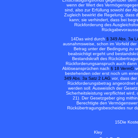
wenn der Wert des Vermögensgegenst
sind, also zur Erfüllung sowohl der 
Zugleich bewirkt die Regelung, dass d
kann; sie verhindert, dass bei begr
Rückforderung des Ausgleichsfon
Rückgabevorauss
14
Das wird durch
§ 349 Abs. 3a 
ausnahmsweise, schon im Vorfeld der 
Betrag unter der Bedingung zu v
beabsichtigt ergeht und bestandskrä
Bestandskraft des Rückübertrag
Rückforderungsanspruch auch dann be
Ablöseansprüchen nach
§ 18 VermG
v
bestehenden oder erst noch um einen
349 Abs. 3a Satz 2 LAG
vor, dass der
Rückforderungsbetrag angeordnet w
werden soll. Ausweislich der Geset
Sicherheitsleistung verpflichtet wi
21). Der Gesetzgeber ging mithin
Berechtigte den Vermögenswert 
Rückübertragungsbescheides nur dan
15
Die Kost
Kley