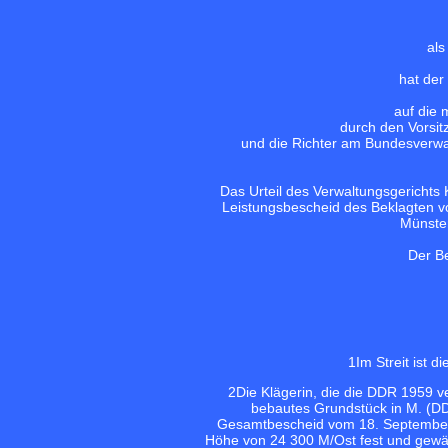
als
hat der
auf die 
durch den Vorsit
und die Richter am Bundesverwalt
Das Urteil des Verwaltungsgericht
Leistungsbescheid des Beklagten v
Münste
Der Be
1
Im Streit ist 
2
Die Klägerin, die die DDR 1959 v
bebautes Grundstück in M. (DDR
Gesamtbescheid vom 18. September
Höhe von 24 300 M/Ost fest und gewä