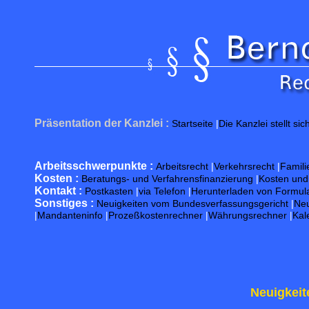
Präsentation der Kanzlei :
Startseite
|
Die Kanzlei stellt sic
Arbeitsschwerpunkte :
Arbeitsrecht
|
Verkehrsrecht
|
Famili
Kosten :
Beratungs- und Verfahrensfinanzierung
|
Kosten un
Kontakt :
Postkasten
|
via Telefon
|
Herunterladen von Formul
Sonstiges :
Neuigkeiten vom Bundesverfassungsgericht
|
Neu
|
Mandanteninfo
|
Prozeßkostenrechner
|
Währungsrechner
|
Kal
Neuigkeit