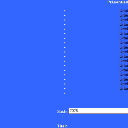
Präsentier
Urte
Urte
Urte
Urte
Urte
Urte
Urte
Urte
Urte
Urte
Urte
Urte
Urte
Urte
Urte
Urte
Urte
Urte
Suche
:
Titel: