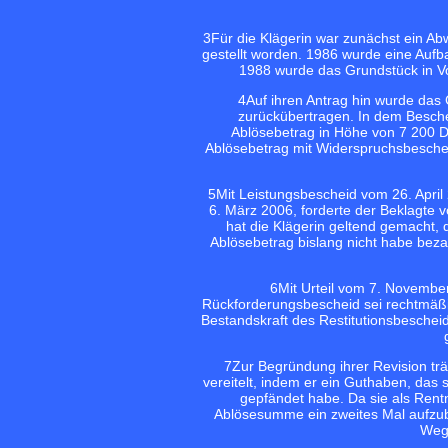
3
Für die Klägerin war zunächst ein Ab
gestellt worden. 1986 wurde eine Aufb
1988 wurde das Grundstück in Vo
4
Auf ihren Antrag hin wurde das
zurückübertragen. In dem Besche
Ablösebetrag in Höhe von 7 200 D
Ablösebetrag mit Widerspruchsbeschei
5
Mit Leistungsbescheid vom 26. April
6. März 2006, forderte der Beklagte 
hat die Klägerin geltend gemacht, 
Ablösebetrag bislang nicht habe bez
6
Mit Urteil vom 7. Novembe
Rückforderungsbescheid sei rechtmäßig,
Bestandskraft des Restitutionsbescheid
7
Zur Begründung ihrer Revision trä
vereitelt, indem er ein Guthaben, das
gepfändet habe. Da sie als Rentn
Ablösesumme ein zweites Mal aufzubr
Weg