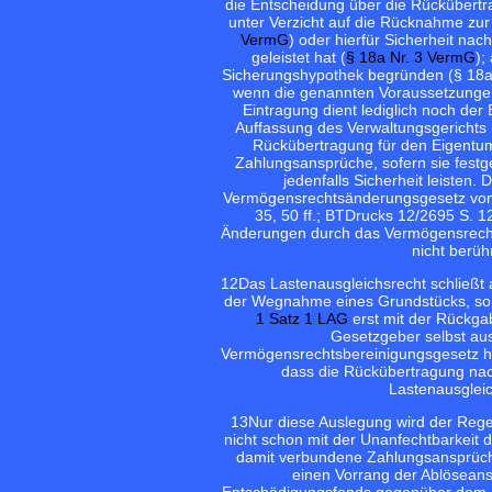
die Entscheidung über die Rückübertr
unter Verzicht auf die Rücknahme zur
VermG
) oder hierfür Sicherheit na
geleistet hat (
§ 18a Nr. 3 VermG
);
Sicherungshypothek begründen (§ 18a 
wenn die genannten Voraussetzungen e
Eintragung dient lediglich noch der
Auffassung des Verwaltungsgerichts r
Rückübertragung für den Eigentum
Zahlungsansprüche, sofern sie festge
jedenfalls Sicherheit leisten
Vermögensrechtsänderungsgesetz vom 1
35, 50 ff.; BTDrucks 12/2695 S. 12 
Änderungen durch das Vermögensrechts
nicht berüh
12
Das Lastenausgleichsrecht schließ
der Wegnahme eines Grundstücks, so t
1 Satz 1 LAG
erst mit der Rückga
Gesetzgeber selbst au
Vermögensrechtsbereinigungsgesetz h
dass die Rückübertragung na
Lastenausglei
13
Nur diese Auslegung wird der Reg
nicht schon mit der Unanfechtbarkeit 
damit verbundene Zahlungsansprüche e
einen Vorrang der Ablösean
Entschädigungsfonds gegenüber dem R