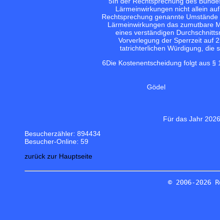
5
In der Rechtsprechung des Bundesve
Lärmeinwirkungen nicht allein au
Rechtsprechung genannte Umstände zu b
Lärmeinwirkungen das zumutbare Maß
eines verständigen Durchschnitts
Vorverlegung der Sperrzeit auf 2
tatrichterlichen Würdigung, die 
6
Die Kostenentscheidung folgt aus § 
Gödel
Für das Jahr 2026
Besucherzähler: 894434
Besucher-Online: 59
zurück zur Hauptseite
© 2006-2026 R