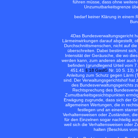
führen müsse, dass ohne weitere 
Unzumutbarkeitsgrenze übers
bedarf keiner Klärung in einem 
Bun
4
Das Bundesverwaltungsgericht hat
Lärmeinwirkungen darauf abgestellt, 
Durchschnittsmenschen, nicht auf die
überschreiten. Dabei bestimmt sich
Intensität der Geräusche, die wo die
werden kann, zum anderen aber auch n
befinden (grundlegend Urteil vom 7
451.41
§ 18 GastG
Nr. 10 S. 13).
Anleitung zum Schutz gegen Lärm (
sind. Der Verwaltungsgerichtshof hat
des Bundesverwaltungsgerichts zum
Rechtsprechung des Bundesverwalt
Zumutbarkeitsgesichtspunkten ermögli
Erwägung zugrunde, dass sich der Gra
allgemeinen Wertungen, die in recht
festlegen und an einem starren
Verhaltensweisen oder Zuständen, die
für den Einzelnen sogar nachteilig 
weil sich die Verhaltensweisen oder 
halten (Beschluss vom