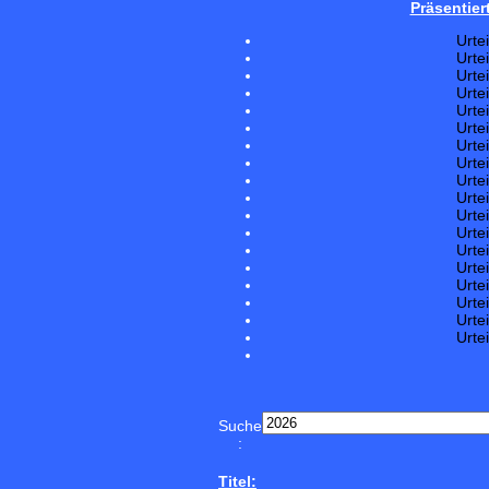
Präsentier
Urte
Urte
Urte
Urte
Urte
Urte
Urte
Urte
Urte
Urte
Urte
Urte
Urte
Urte
Urte
Urte
Urte
Urte
Suche
:
Titel: