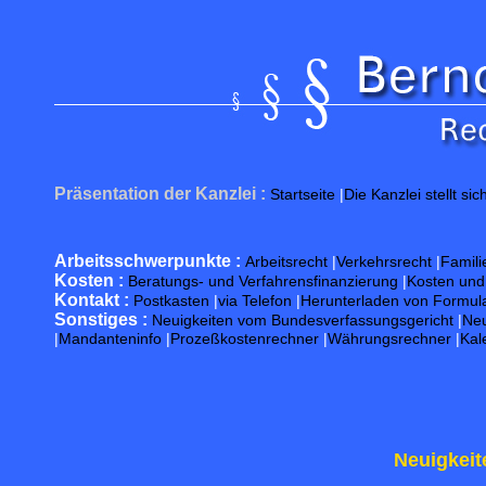
Präsentation der Kanzlei :
Startseite
|
Die Kanzlei stellt sic
Arbeitsschwerpunkte :
Arbeitsrecht
|
Verkehrsrecht
|
Famili
Kosten :
Beratungs- und Verfahrensfinanzierung
|
Kosten un
Kontakt :
Postkasten
|
via Telefon
|
Herunterladen von Formul
Sonstiges :
Neuigkeiten vom Bundesverfassungsgericht
|
Neu
|
Mandanteninfo
|
Prozeßkostenrechner
|
Währungsrechner
|
Kal
Neuigkeit