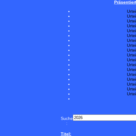
Präsentier
Urte
Urte
Urte
Urte
Urte
Urte
Urte
Urte
Urte
Urte
Urte
Urte
Urte
Urte
Urte
Urte
Urte
Urte
Suche
:
Titel: