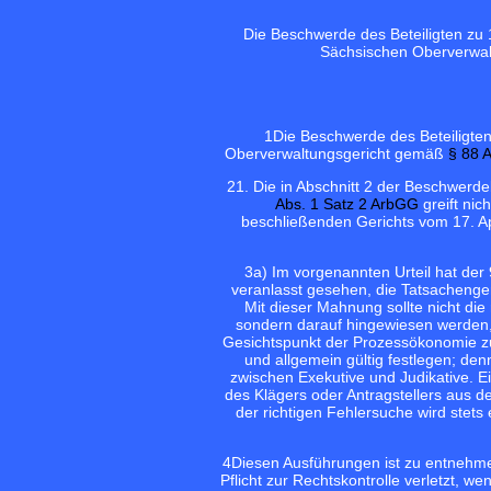
Die Beschwerde des Beteiligten zu
Sächsischen Oberverwal
1
Die Beschwerde des Beteiligte
Oberverwaltungsgericht gemäß
§ 88 
2
1. Die in Abschnitt 2 der Beschwer
Abs. 1 Satz 2 ArbGG
greift nic
beschließenden Gerichts vom 17. A
3
a) Im vorgenannten Urteil hat de
veranlasst gesehen, die Tatsachenger
Mit dieser Mahnung sollte nicht die
sondern darauf hingewiesen werden
Gesichtspunkt der Prozessökonomie zu e
und allgemein gültig festlegen; den
zwischen Exekutive und Judikative. E
des Klägers oder Antragstellers aus d
der richtigen Fehlersuche wird stets 
4
Diesen Ausführungen ist zu entnehmen
Pflicht zur Rechtskontrolle verletzt, we