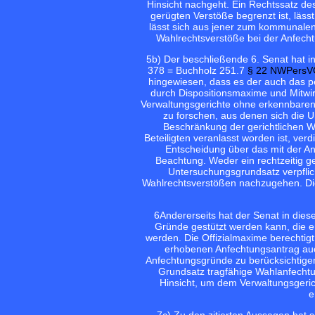
Hinsicht nachgeht. Ein Rechtssatz des 
gerügten Verstöße begrenzt ist, läs
lässt sich aus jener zum kommunale
Wahlrechtsverstöße bei der Anfechtu
5
b) Der beschließende 6. Senat hat 
378 = Buchholz 251.7
§ 22 NWPersV
hingewiesen, dass es der auch das p
durch Dispositionsmaxime und Mitwir
Verwaltungsgerichte ohne erkennbaren
zu forschen, aus denen sich die 
Beschränkung der gerichtlichen W
Beteiligten veranlasst worden ist, ver
Entscheidung über das mit der 
Beachtung. Weder ein rechtzeitig g
Untersuchungsgrundsatz verpflic
Wahlrechtsverstößen nachzugehen. Dies
6
Andererseits hat der Senat in diese
Gründe gestützt werden kann, die er
werden. Die Offizialmaxime berechtigt 
erhobenen Anfechtungsantrag auc
Anfechtungsgründe zu berücksichtigen (
Grundsatz tragfähige Wahlanfechtu
Hinsicht, um dem Verwaltungsgeric
e