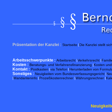
Präsentation der Kanzlei :
Startseite
|
Die Kanzlei stellt sic
Arbeitsschwerpunkte :
Arbeitsrecht
|
Verkehrsrecht
|
Famili
Kosten :
Beratungs- und Verfahrensfinanzierung
|
Kosten un
Kontakt :
Postkasten
|
via Telefon
|
Herunterladen von Formul
Sonstiges :
Neuigkeiten vom Bundesverfassungsgericht
|
Neu
|
Mandanteninfo
|
Prozeßkostenrechner
|
Währungsrechner
|
Kal
Neuigkeit