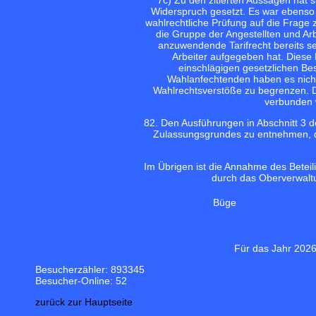
7
c) Zu den zitierten Aussagen hat 
Widerspruch gesetzt. Es war ebenso 
wahlrechtliche Prüfung auf die Frage 
die Gruppe der Angestellten und Arb
anzuwendende Tarifrecht bereits se
Arbeiter aufgegeben hat. Diese P
einschlägigen gesetzlichen B
Wahlanfechtenden haben es nicht 
Wahlrechtsverstöße zu begrenzen. Da
verbunden w
8
2. Den Ausführungen in Abschnitt 3
Zulassungsgrundes zu entnehmen, d
Im Übrigen ist die Annahme des Beteil
durch das Oberverwaltu
Büge
Für das Jahr 2026
Besucherzähler: 893345
Besucher-Online: 52
zurück zur Hauptseite