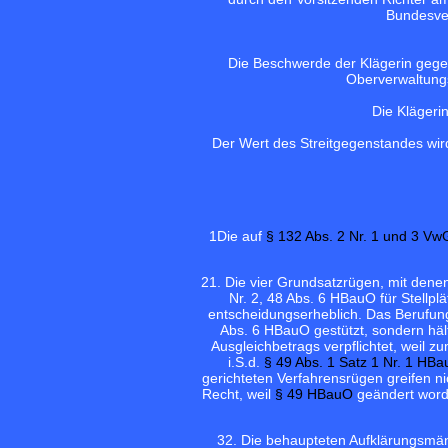
Bundesver
Die Beschwerde der Klägerin gege
Oberverwaltungs
Die Klägeri
Der Wert des Streitgegenstandes wir
1
Die auf
§ 132 Abs. 2 Nr. 1 und 3 V
2
1. Die vier Grundsatzrügen, mit denen
Nr. 2, 48 Abs. 6 HBauO für Stellpl
entscheidungserheblich. Das Berufungs
Abs. 6 HBauO gestützt, sondern häl
Ausgleichbetrags verpflichtet, weil z
i.S.d.
§ 49 Abs. 1 Satz 1 Nr. 1 HB
gerichteten Verfahrensrügen greifen ni
Recht, weil
§ 49 HBauO
geändert worde
3
2. Die behaupteten Aufklärungsmä