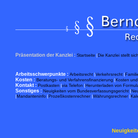
Präsentation der Kanzlei :
Startseite
|
Die Kanzlei stellt sic
Arbeitsschwerpunkte :
Arbeitsrecht
|
Verkehrsrecht
|
Famili
Kosten :
Beratungs- und Verfahrensfinanzierung
|
Kosten un
Kontakt :
Postkasten
|
via Telefon
|
Herunterladen von Formul
Sonstiges :
Neuigkeiten vom Bundesverfassungsgericht
|
Neu
|
Mandanteninfo
|
Prozeßkostenrechner
|
Währungsrechner
|
Kal
Neuigkeit