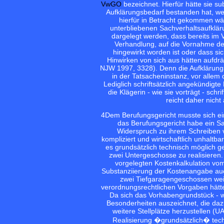
VwGO
bezeichnet. Hierfür hätte sie su
Aufklärungsbedarf bestanden hat, we
hierfür in Betracht gekommen wä
unterbliebenen Sachverhaltsaufklär
dargelegt werden, dass bereits im 
Verhandlung, auf die Vornahme de
hingewirkt worden ist oder dass s
Hinwirken von sich aus hätten aufd
NJW 1997, 3328). Denn die Aufklärungsr
in der Tatsacheninstanz, vor allem
Lediglich schriftsätzlich angekündig
die Klägerin - wie sie vorträgt - sch
reicht daher nich
4
Dem Berufungsgericht musste sich ein
das Berufungsgericht habe ein Sa
Widerspruch zu ihrem Schreiben v
kompliziert und wirtschaftlich unhaltb
es grundsätzlich technisch möglich 
zwei Untergeschosse zu realisieren. 
vorgelegten Kostenkalkulation vo
Substanziierung der Kostenangabe auc
zwei Tiefgaragengeschossen weit
verordnungsrechtlichen Vorgaben hätte
Da sich das Vorhabengrundstück - w
Besonderheiten auszeichnet, die da
weitere Stellplätze herzustellen (UA
Realisierung �grundsätzlich� tech