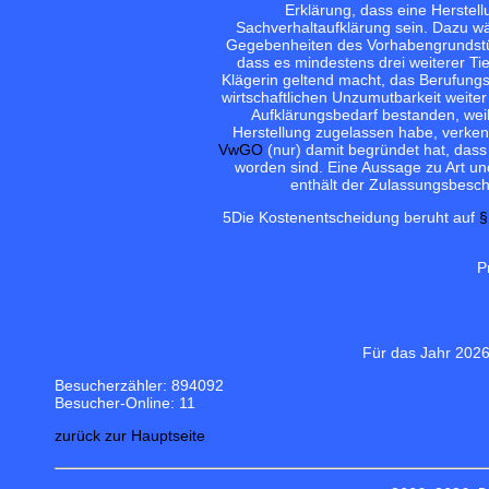
Erklärung, dass eine Herstell
Sachverhaltaufklärung sein. Dazu wä
Gegebenheiten des Vorhabengrundstüc
dass es mindestens drei weiterer Tie
Klägerin geltend macht, das Berufungs
wirtschaftlichen Unzumutbarkeit weite
Aufklärungsbedarf bestanden, weil
Herstellung zugelassen habe, verkennt
VwGO
(nur) damit begründet hat, dass 
worden sind. Eine Aussage zu Art u
enthält der Zulassungsbeschl
5
Die Kostenentscheidung beruht auf
§
P
Für das Jahr 2026
Besucherzähler: 894092
Besucher-Online: 11
zurück zur Hauptseite