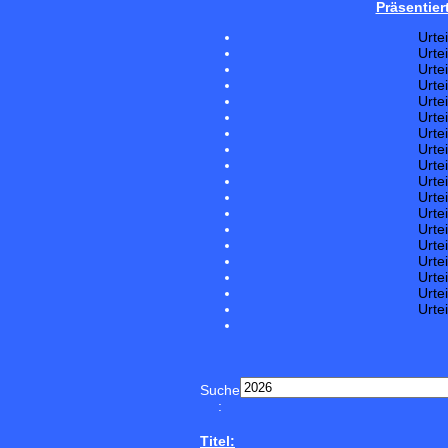
Präsentier
Urte
Urte
Urte
Urte
Urte
Urte
Urte
Urte
Urte
Urte
Urte
Urte
Urte
Urte
Urte
Urte
Urte
Urte
Suche
:
Titel: