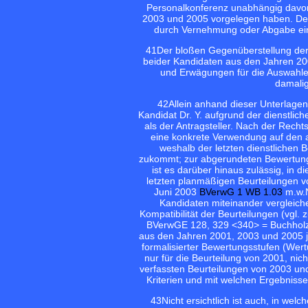
Personalkonferenz unabhängig davon
2003 und 2005 vorgelegen haben. Der
durch Vernehmung oder Abgabe eine
41
Der bloßen Gegenüberstellung der
beider Kandidaten aus den Jahren 20
und Erwägungen für die Auswahl
damalig
42
Allein anhand dieser Unterlagen
Kandidat Dr. Y. aufgrund der dienstlic
als der Antragsteller. Nach der Recht
eine konkrete Verwendung auf den a
weshalb der letzten dienstlichen 
zukommt; zur abgerundeten Bewertung 
ist es darüber hinaus zulässig, in 
letzten planmäßigen Beurteilungen vo
Juni 2003
BVerwG 1 WB 1.03
m.w.N
Kandidaten miteinander vergleiche
Kompatibilität der Beurteilungen (vgl.
BVerwGE 128, 329 <340> = Buchhol
aus den Jahren 2001, 2003 und 2005 j
formalisierter Bewertungsstufen (Wertun
nur für die Beurteilung von 2001, nic
verfassten Beurteilungen von 2003 und
Kriterien und mit welchen Ergebnis
43
Nicht ersichtlich ist auch, in 