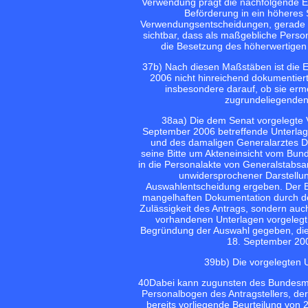
Verwendung prägt die nachfolgende E
Beförderung in ein höheres 
Verwendungsentscheidungen, gerade für 
sichtbar, dass als maßgebliche Perso
die Besetzung des höherwertigen 
37
b) Nach diesen Maßstäben ist die 
2006 nicht hinreichend dokumentiert.
insbesondere darauf, ob sie erm
zugrundeliegenden 
38
aa) Die dem Senat vorgelegte 
September 2006 betreffende Unterlagen
und des damaligen Generalarztes Dr
seine Bitte um Akteneinsicht vom Bund
in die Personalakte von Generalstabsar
unwidersprochener Darstellu
Auswahlentscheidung ergeben. Der Bu
mangelhaften Dokumentation durch den 
Zulässigkeit des Antrags, sondern auc
vorhandenen Unterlagen vorgelegt.
Begründung der Auswahl gegeben, die
18. September 2006
39
bb) Die vorgelegten 
40
Dabei kann zugunsten des Bundesmini
Personalbogen des Antragstellers, der
bereits vorliegende Beurteilung von 2