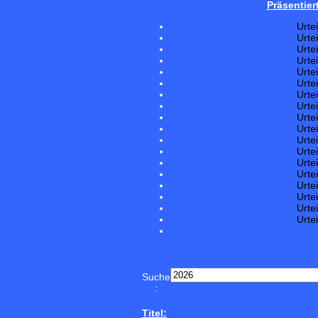
Präsentier
Urte
Urte
Urte
Urte
Urte
Urte
Urte
Urte
Urte
Urte
Urte
Urte
Urte
Urte
Urte
Urte
Urte
Urte
Suche
:
Titel: