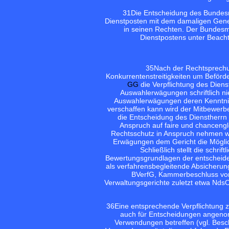
31
Die Entscheidung des Bundesmi
Dienstposten mit dem damaligen General
in seinen Rechten. Der Bundesmin
Dienstpostens unter Beach
35
Nach der Rechtsprechu
Konkurrentenstreitigkeiten um Beförd
GG
die Verpflichtung des Dien
Auswahlerwägungen schriftlich nie
Auswahlerwägungen deren Kenntnis 
verschaffen kann wird der Mitbewerbe
die Entscheidung des Dienstherrn
Anspruch auf faire und chanceng
Rechtsschutz in Anspruch nehmen wi
Erwägungen dem Gericht die Möglich
Schließlich stellt die schr
Bewertungsgrundlagen der entscheidend
als verfahrensbegleitende Absicheru
BVerfG, Kammerbeschluss vom 
Verwaltungsgerichte zuletzt etwa Nd
36
Eine entsprechende Verpflichtung
auch für Entscheidungen angenomm
Verwendungen betreffen (vgl. Besch