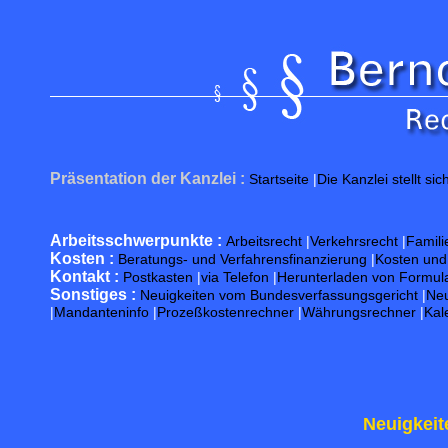
Präsentation der Kanzlei :
Startseite
|
Die Kanzlei stellt sic
Arbeitsschwerpunkte :
Arbeitsrecht
|
Verkehrsrecht
|
Famili
Kosten :
Beratungs- und Verfahrensfinanzierung
|
Kosten un
Kontakt :
Postkasten
|
via Telefon
|
Herunterladen von Formul
Sonstiges :
Neuigkeiten vom Bundesverfassungsgericht
|
Neu
|
Mandanteninfo
|
Prozeßkostenrechner
|
Währungsrechner
|
Kal
Neuigkeit