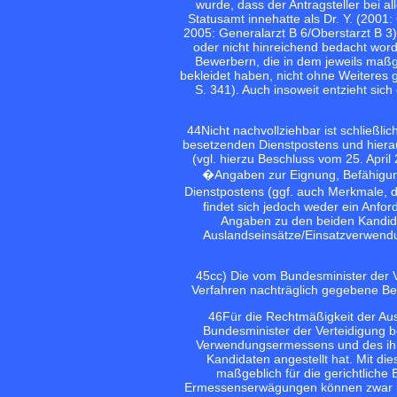
wurde, dass der Antragsteller bei a
Statusamt innehatte als Dr. Y. (2001:
2005: Generalarzt B 6/Oberstarzt B 3
oder nicht hinreichend bedacht word
Bewerbern, die in dem jeweils maßg
bekleidet haben, nicht ohne Weiteres g
S. 341). Auch insoweit entzieht sich
44
Nicht nachvollziehbar ist schließl
besetzenden Dienstpostens und hiera
(vgl. hierzu Beschluss vom 25. April
�Angaben zur Eignung, Befähigun
Dienstpostens (ggf. auch Merkmale, 
findet sich jedoch weder ein Anfo
Angaben zu den beiden Kandid
Auslandseinsätze/Einsatzverwendu
45
cc) Die vom Bundesminister der V
Verfahren nachträglich gegebene Be
46
Für die Rechtmäßigkeit der Au
Bundesminister der Verteidigung 
Verwendungsermessens und des ihm 
Kandidaten angestellt hat. Mit die
maßgeblich für die gerichtliche B
Ermessenserwägungen können zwar 