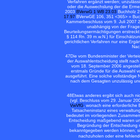
Verfahren ergänzt werden; unzulässi
oder die Auswechslung der die Erme
2003
BVerwG 1 WB 23.03
Buchholz 
17.97
BVerwGE 106, 351 <365> = Buc
Kammerbeschluss vom 9. Juli 2007 2
unabhängig von der Frage
Beurteilungsermächtigungen erstreckt 
§ 114 Rn. 39 m.w.N.) für Einschätzun
gerichtlichen Verfahren nur eine Ergä
Nac
47
Die vom Bundesminister der Verte
der Auswahlentscheidung stellt nac
vom 18. September 2006 angestel
erstmals Gründe für die Auswahl v
ausgeführt. Eine solche vollständig
nach dem Gesagten unzulässig und 
48
Etwas anderes ergibt sich auch 
(vgl. Beschluss vom 29. Januar 2
VwVfG
, wonach eine erforderliche
Tatsacheninstanz eines verwaltung
bedeutet im vorliegenden Zusammenh
Entscheidung maßgebend waren und 
Begründung der Entscheidung n
bekanntgegeben werden können; sie
nachzuholen oder eine fehle