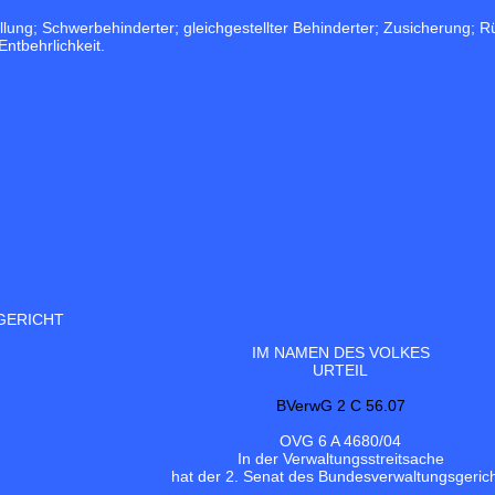
tellung; Schwerbehinderter; gleichgestellter Behinderter; Zusicherung
ntbehrlichkeit.
GERICHT
IM NAMEN DES VOLKES
URTEIL
BVerwG 2 C 56.07
OVG 6 A 4680/04
In der Verwaltungsstreitsache
hat der 2. Senat des Bundesverwaltungsgeric