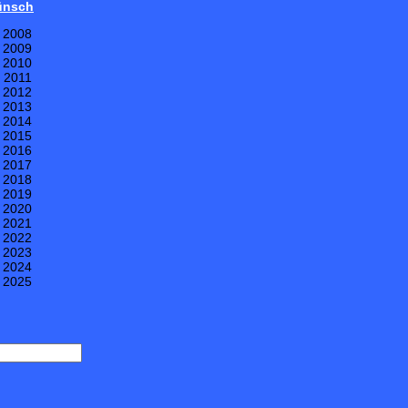
Wünsch
e 2008
e 2009
e 2010
e 2011
e 2012
e 2013
e 2014
e 2015
e 2016
e 2017
e 2018
e 2019
e 2020
e 2021
e 2022
e 2023
e 2024
e 2025