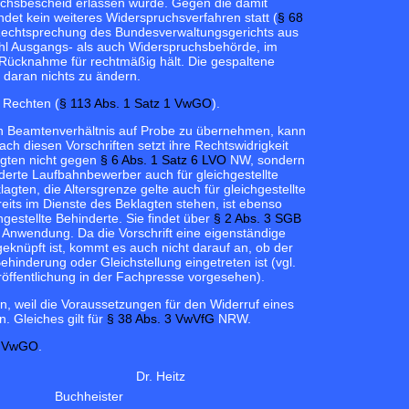
chsbescheid erlassen wurde. Gegen die damit
ndet kein weiteres Widerspruchsverfahren statt (
§ 68
 Rechtsprechung des Bundesverwaltungsgerichts aus
ohl Ausgangs- als auch Widerspruchsbehörde, im
 Rücknahme für rechtmäßig hält. Die gespaltene
daran nichts zu ändern.
n Rechten (
§ 113 Abs. 1 Satz 1 VwGO
).
ein Beamtenverhältnis auf Probe zu übernehmen, kann
 diesen Vorschriften setzt ihre Rechtswidrigkeit
lagten nicht gegen
§ 6 Abs. 1 Satz 6 LVO
NW, sondern
derte Laufbahnbewerber auch für gleichgestellte
gten, die Altersgrenze gelte auch für gleichgestellte
reits im Dienste des Beklagten stehen, ist ebenso
hgestellte Behinderte. Sie findet über
§ 2 Abs. 3 SGB
e Anwendung. Da die Vorschrift eine eigenständige
eknüpft ist, kommt es auch nicht darauf an, ob der
hinderung oder Gleichstellung eingetreten ist (vgl.
öffentlichung in der Fachpresse vorgesehen).
, weil die Voraussetzungen für den Widerruf eines
. Gleiches gilt für
§ 38 Abs. 3 VwVfG
NRW.
1 VwGO
.
Dr. Heitz
Buchheister