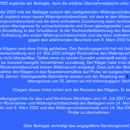
2002 ergänzte der Beklagte, dass die erklärte Übernahmeabsicht unter
Mai 2002 hob der Beklagte sodann den stattgebenden Widerspruchsbesc
ieß zugleich einen neuen Widerspruchsbescheid, mit dem er den Wider
derspruchsbescheid und die darin enthaltene Zusicherung seien recht
inen Altersgrenze für schwerbehinderte und ihnen gleichgestellte L
n Einstellung in den Schuldienst. In der Rechtsmittelbelehrung des Bes
 Aufhebung des ersten Widerspruchsbescheids und die darin enthaltene
gegen den ablehnenden Bescheid vom 8. März 2002 h
 Klägers sind ohne Erfolg geblieben. Das Berufungsgericht hat mit Urt
entscheidung vom 14. Mai 2002 erfolgte Rücknahme des Widerspruchsb
ei nicht überprüfbar. Selbst wenn zu seinen Gunsten unterstellt werde
 sie insoweit mangels Vorverfahren unzulässig. Der Kläger habe trotz
n Rücknahmebescheid keinen Widerspruch eingelegt. Dass sich der Bekl
nahme des Klägers in das Beamtenverhältnis auf Probe sei ausgeschloss
 35 Jahren. Gleichgestellte Behinderte würden von der Regelung des
§
Altersgrenze von 35 Jahren sei mit höherrangigem Rech
5
Gegen dieses Urteil richtet sich die Revision des Klägers. Er 
altungsgerichts für das Land Nordrhein-Westfalen vom 18. Juli 2007 u
n Rücknahme- und Widerspruchsbescheid des Beklagten vom 14. Mai 2
s vom 8. März 2002 und des Widerspruchsbescheids vom 14. Mai 2002 z
Probe zu übernehmen.
6
Der Beklagte verteidigt das angegriffene Berufungsurteil.