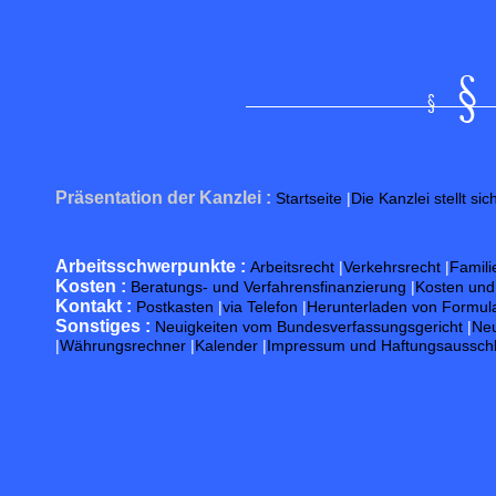
Präsentation der Kanzlei :
Startseite
|
Die Kanzlei stellt sic
Arbeitsschwerpunkte :
Arbeitsrecht
|
Verkehrsrecht
|
Famili
Kosten :
Beratungs- und Verfahrensfinanzierung
|
Kosten un
Kontakt :
Postkasten
|
via Telefon
|
Herunterladen von Formul
Sonstiges :
Neuigkeiten vom Bundesverfassungsgericht
|
Neu
|
Währungsrechner
|
Kalender
|
Impressum und Haftungsaussch