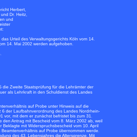
icht Herbert,
und Dr. Heitz,
sen und
ister
t:
 das Urteil des Verwaltungsgerichts Köln vom 14.
vom 14. Mai 2002 werden aufgehoben.
.
die Zweite Staatsprüfung für die Lehrämter der
er als Lehrkraft in den Schuldienst des Landes
enverhältnis auf Probe unter Hinweis auf die
tz 6 der Laufbahnverordnung des Landes Nordrhein-
 vor, mit dem er zunächst befristet bis zum 31.
 den Antrag mit Bescheid vom 8. März 2002 ab, weil
er Beklagte mit Widerspruchsbescheid vom 10. April
das Beamtenverhältnis auf Probe übernommen werde.
ndung des 43. Lebensjahres die Altersgrenze. Mit