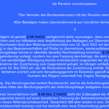
die Revision zurückzuweisen.
7
Der Vertreter des Bundesinteresses tritt der Revision ebe
8
Die Beteiligten haben übereinstimmend auf mündliche Verhan
II
lägers ist gemäß
§ 88 VwGO
sachgerecht dahin auszulegen, dass vo
ten und nur hilfsweise eine Verpflichtung des Beklagten zur Übernahm
escheides lässt den Widerspruchsbescheid vom 10. April 2002 mit der 
) in das Beamtenverhältnis auf Probe zu übernehmen, wiederaufleben. 
chtungsklage könnte er allenfalls dieselbe Rechtsstellung erreichen.
§ 1
ageänderung vorliegt, sondern nur eine Fassung des Antrags, die dem 
bei verständiger Würdigung bereits erstinstanzlich ungeachtet der als 
knahme der Zusicherung zum Gegenstand gehabt; im Übrigen schließe
vom 14. Mai 2002 ein, der die Rücknahme der Zusicherung enthält. D
Verfahren erörtert und vom Verwaltungsgericht im Einzelnen geprüft wor
Gunsten des Klägers unterstellt hat, fraglos Streitge
olg. Das Berufungsurteil verletzt Bundesrecht, weil es die Anfechtung
rweise hätte das Berufungsgericht der Anfechtungsklage stattgeben müss
eines Vorverfahrens nach
§ 68 Abs. 1 VwGO
steht der Zulässigkeit der 
gsgerichts beruht auf einer künstlichen Trennung der Behördenentsch
 neuen Widerspruchsbescheid. Tatsächlich fällt aber beides in eins. D
hsbescheid ersetzen und hat deshalb eine neue Entscheidung getroffen