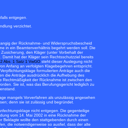
nfalls entgegen.
dlung verzichtet.
rrangig der Rücknahme- und Widerspruchsbescheid
e in ein Beamtenverhältnis begehrt werden soll. Die
Zusicherung, den Kläger (unter Vorbehalt der
Damit hat der Kläger sein Rechtsschutzziel bereits
42 Abs. 1 Satz 1 VwGO
steht dieser Auslegung nicht
von Anfang an verfolgten Klagebegehren entspricht.
Verpflichtungsklage formulierten Anträge auch die
n die Anträge ausdrücklich die Aufhebung des
ie Rechtmäßigkeit der Rücknahme ist zwischen den
den. Sie ist, was das Berufungsgericht lediglich zu
genstand.
sklage mangels Vorverfahren als unzulässig angesehen
en; denn sie ist zulässig und begründet.
Anfechtungsklage nicht entgegen. Die gegenteilige
eidung vom 14. Mai 2002 in eine Rücknahme der
er Beklagte wollte den stattgebenden durch einen
, die notwendigerweise so ausfiel, dass der alte