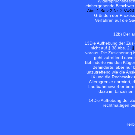
Widerspruchsbesche
einhergehende Beschwer - 
Abs. 1 Satz 2 Nr. 2 VwG
Gründen der Prozessö
Verfahren auf die S
12
b) Der a
13
Die Aufhebung der Zusi
nicht auf § 38 Abs. 2,
§
voraus. Die Zusicherung i
geht zutreffend davo
Behinderte wie den Kläger 
Behinderte, aber nur b
unzutreffend wie die Ansic
IX und die Rechtswirku
Altersgrenze normiert, 
Laufbahnbewerber bereits
dazu im Einzelnen 
14
Die Aufhebung der Zu
rechtmäßigen beg
Herb