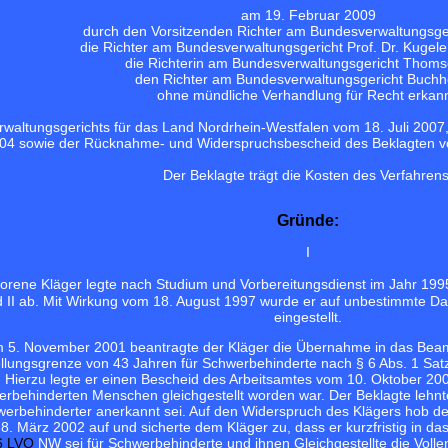
am 19. Februar 2009
durch den Vorsitzenden Richter am Bundesverwaltungsger
die Richter am Bundesverwaltungsgericht Prof. Dr. Kugele 
die Richterin am Bundesverwaltungsgericht Thom
den Richter am Bundesverwaltungsgericht Buchhe
ohne mündliche Verhandlung für Recht erkann
rwaltungsgerichts für das Land Nordrhein-Westfalen vom 18. Juli 2007,
04 sowie der Rücknahme- und Widerspruchsbescheid des Beklagten 
Der Beklagte trägt die Kosten des Verfahrens
Gründe:
I
ene Kläger legte nach Studium und Vorbereitungsdienst im Jahr 1995 
 II ab. Mit Wirkung vom 18. August 1997 wurde er auf unbestimmte Dau
eingestellt.
m 5. November 2001 beantragte der Kläger die Übernahme in das Beamt
tellungsgrenze von 43 Jahren für Schwerbehinderte nach § 6 Abs. 1 Sa
Hierzu legte er einen Bescheid des Arbeitsamtes vom 10. Oktober 2001
behinderten Menschen gleichgestellt worden war. Der Beklagte lehnte
hwerbehinderter anerkannt sei. Auf den Widerspruch des Klägers hob d
. März 2002 auf und sicherte dem Kläger zu, dass er kurzfristig in 
 6 LVO
NW sei für Schwerbehinderte und ihnen Gleichgestellte die Volle