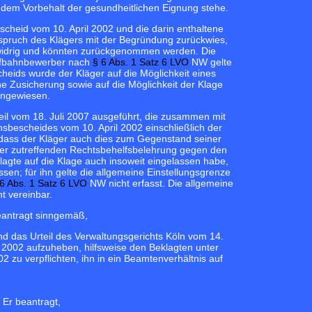
 dem Vorbehalt der gesundheitlichen Eignung stehe.
heid vom 10. April 2002 und die darin enthaltene
spruch des Klägers mit der Begründung zurückwies,
swidrig und könnten zurückgenommen werden. Die
aufbahnbewerber nach
§ 6 Abs. 1 Satz 6 LVO
NW gelte
cheids wurde der Kläger auf die Möglichkeit eines
 Zusicherung sowie auf die Möglichkeit der Klage
ingewiesen.
eil vom 18. Juli 2007 ausgeführt, die zusammen mit
escheides vom 10. April 2002 einschließlich der
, dass der Kläger auch dies zum Gegenstand seiner
 der zutreffenden Rechtsbehelfsbelehrung gegen den
agte auf die Klage auch insoweit eingelassen habe,
en; für ihn gelte die allgemeine Einstellungsgrenze
 6 Abs. 1 Satz 6 LVO
NW nicht erfasst. Die allgemeine
t vereinbar.
beantragt sinngemäß,
nd das Urteil des Verwaltungsgerichts Köln vom 14.
002 aufzuheben, hilfsweise den Beklagten unter
u verpflichten, ihn in ein Beamtenverhältnis auf
 Er beantragt,