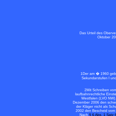
Das Urteil des Oberve
Oktober 20
1
Der am � 1960 gebor
Sekundarstufen I und
2
Mit Schreiben vo
laufbahnrechtliche Eins
Westfalen (LVO NW). 
Dezember 2006 den schwer
der Kläger nicht als Sc
2002 den Bescheid vom 8
Nach
§ 6 Abs. 1 Satz