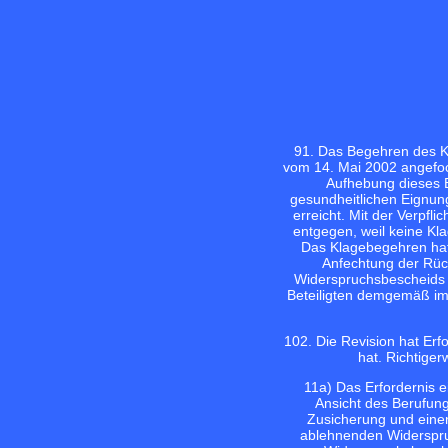
9
1. Das Begehren des K
vom 14. Mai 2002 angefoch
Aufhebung dieses B
gesundheitlichen Eignung
erreicht. Mit der Verpfli
entgegen, weil keine Kl
Das Klagebegehren hat 
Anfechtung der Rüc
Widerspruchsbescheids 
Beteiligten demgemäß im 
10
2. Die Revision hat Erf
hat. Richtige
11
a) Das Erfordernis 
Ansicht des Berufun
Zusicherung und einen
ablehnenden Widerspruc