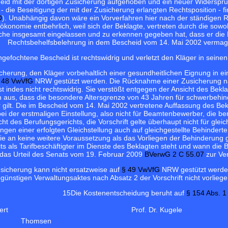
id mit der dortigen Zusicherung aufgehoben und ein neuer Widerspru
die Beseitigung der mit der Zusicherung erlangten Rechtsposition - fi
O
). Unabhängig davon wäre ein Vorverfahren hier nach der ständigen
konomie entbehrlich, weil sich der Beklagte, vertreten durch die sow
ache insgesamt eingelassen und zu erkennen gegeben hat, dass er die
Rechtsbehelfsbelehrung in dem Bescheid vom 14. Mai 2002 vermag 
ngefochtene Bescheid ist rechtswidrig und verletzt den Kläger in seine
cherung, den Kläger vorbehaltlich einer gesundheitlichen Eignung in 
 48 VwVfG
NRW gestützt werden. Die Rücknahme einer Zusicherung nach
st indes nicht rechtswidrig. Sie verstößt entgegen der Ansicht des Bek
n aus, dass die besondere Altersgrenze von 43 Jahren für schwerbehin
gilt. Die im Bescheid vom 14. Mai 2002 vertretene Auffassung des Bekla
ei der erstmaligen Einstellung, also nicht für Beamtenbewerber, die be
ht des Berufungsgerichts, die Vorschrift gelte überhaupt nicht für gleic
ngen einer erfolgten Gleichstellung auch auf gleichgestellte Behindert
die an keine weitere Voraussetzung als das Vorliegen der Behinderung g
 als Tarifbeschäftigter im Dienste des Beklagten steht und wann die Be
das Urteil des Senats vom 19. Februar 2009
BVerwG 2 C 55.07
zur Ver
sicherung kann nicht ersatzweise auf
§ 49 VwVfG
NRW gestützt werden
ünstigen Verwaltungsaktes nach Absatz 2 der Vorschrift nicht vorliegen
15
Die Kostenentscheidung beruht auf
§ 154 Abs. 
ert
Prof. Dr. Kugele
Thomsen