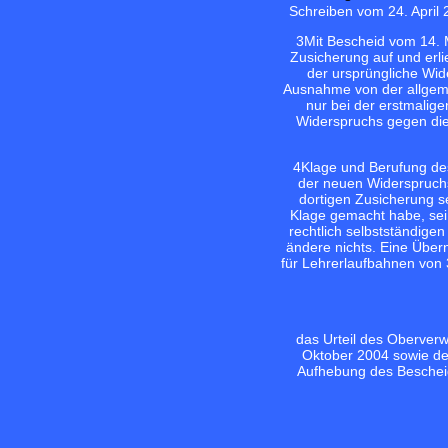
Schreiben vom 24. April 
3
Mit Bescheid vom 14. 
Zusicherung auf und erl
der ursprüngliche Wi
Ausnahme von der allgeme
nur bei der erstmalige
Widerspruchs gegen die
4
Klage und Berufung des
der neuen Widerspruchs
dortigen Zusicherung s
Klage gemacht habe, sei
rechtlich selbstständige
ändere nichts. Eine Über
für Lehrerlaufbahnen von
das Urteil des Oberverw
Oktober 2004 sowie de
Aufhebung des Bescheid