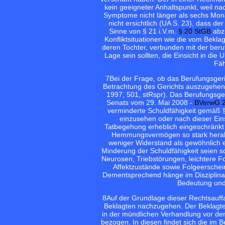
kein geeigneter Anhaltspunkt, weil na
Symptome nicht länger als sechs Mon
nicht ersichtlich (UA S. 23), dass de
Sinne von § 21 i.V.m.
§ 20 StGB
abzu
Konfliktsituationen wie die vom Bek
deren Tochter, verbunden mit der ber
Lage sein sollten, die Einsicht in di
Fäh
7
Bei der Frage, ob das Berufungsgerich
Betrachtung des Gerichts auszugehen
1997, 501, stRspr). Das Berufungsge
Senats vom 29. Mai 2008 -
BVerwG 2
verminderte Schuldfähigkeit gemäß §
einzusehen oder nach dieser Ein
Tatbegehung erheblich eingeschränkt
Hemmungsvermögen so stark herabge
weniger Widerstand als gewöhnlich 
Minderung der Schuldfähigkeit seien 
Neurosen, Triebstörungen, leichtere 
Affektzustände sowie Folgeerschei
Dementsprechend hänge im Disziplinarr
Bedeutung und 
8
Auf der Grundlage dieser Rechtsauff
Beklagten nachzugehen. Der Beklagte 
in der mündlichen Verhandlung vor dem
bezogen. In diesen findet sich die im