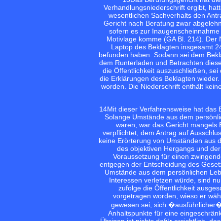
Verhandlungsniederschrift ergibt, ha
wesentlichen Sachverhalts den Antrag
Gericht nach Beratung zwar abgelehnt
sofern es zur Inaugenscheinnahme d
Motivlage komme (GA Bl. 214). Der Ni
Laptop des Beklagten insgesamt 24 
befunden haben. Sodann sei dem Bekla
dem Runterladen und Betrachten diese
die Öffentlichkeit auszuschließen, se
die Erklärungen des Beklagten wieder. 
worden. Die Niederschrift enthält kei
14
Mit dieser Verfahrensweise hat das B
Solange Umstände aus dem persönli
waren, war das Gericht mangels 
verpflichtet, dem Antrag auf Ausschlu
keine Erörterung von Umständen aus d
des objektiven Hergangs und der 
Voraussetzung für einen zwingenden
entgegen der Entscheidung des Gesetz
Umstände aus dem persönlichen Leben
Interessen verletzen würde, sind n
zufolge die Öffentlichkeit ausges
vorgetragen worden, wieso er währ
gewesen sei, sich �ausführlicher� 
Anhaltspunkte für eine eingeschränk