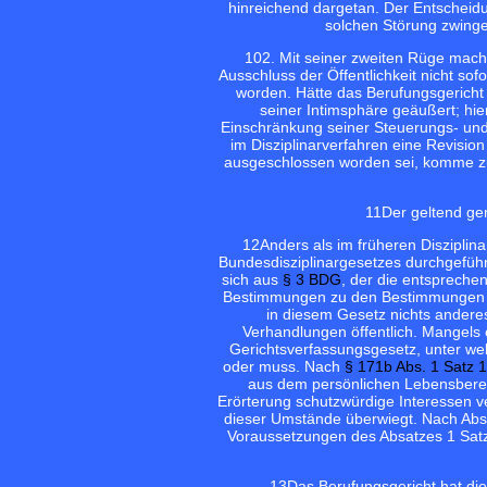
hinreichend dargetan. Der Entscheidu
solchen Störung zwing
10
2. Mit seiner zweiten Rüge mach
Ausschluss der Öffentlichkeit nicht so
worden. Hätte das Berufungsgericht 
seiner Intimsphäre geäußert; hie
Einschränkung seiner Steuerungs- und 
im Disziplinarverfahren eine Revision
ausgeschlossen worden sei, komme z
11
Der geltend gem
12
Anders als im früheren Disziplina
Bundesdisziplinargesetzes durchgeführte
sich aus
§ 3 BDG
, der die entsprech
Bestimmungen zu den Bestimmungen de
in diesem Gesetz nichts andere
Verhandlungen öffentlich. Mangels
Gerichtsverfassungsgesetz, unter we
oder muss. Nach
§ 171b Abs. 1 Satz 
aus dem persönlichen Lebensberei
Erörterung schutzwürdige Interessen ve
dieser Umstände überwiegt. Nach Absat
Voraussetzungen des Absatzes 1 Satz
13
Das Berufungsgericht hat die