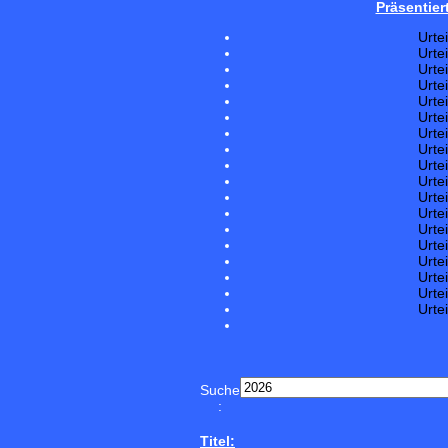
Präsentier
Urte
Urte
Urte
Urte
Urte
Urte
Urte
Urte
Urte
Urte
Urte
Urte
Urte
Urte
Urte
Urte
Urte
Urte
Suche
:
Titel: