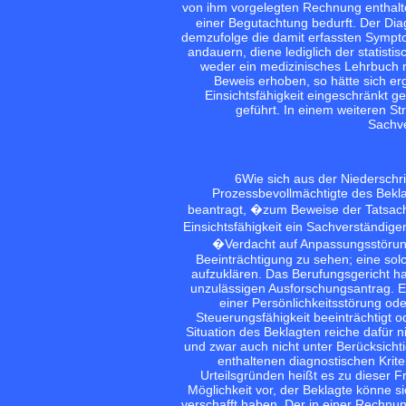
von ihm vorgelegten Rechnung enthal
einer Begutachtung bedurft. Der Di
demzufolge die damit erfassten Sympto
andauern, diene lediglich der statis
weder ein medizinisches Lehrbuch 
Beweis erhoben, so hätte sich er
Einsichtsfähigkeit eingeschränkt ge
geführt. In einem weiteren S
Sachve
6
Wie sich aus der Niederschri
Prozessbevollmächtigte des Bekl
beantragt, �zum Beweise der Tatsach
Einsichtsfähigkeit ein Sachverständi
�Verdacht auf Anpassungsstörung 
Beeinträchtigung zu sehen; eine solc
aufzuklären. Das Berufungsgericht h
unzulässigen Ausforschungsantrag. E
einer Persönlichkeitsstörung ode
Steuerungsfähigkeit beeinträchtigt 
Situation des Beklagten reiche dafür 
und zwar auch nicht unter Berücksich
enthaltenen diagnostischen Krit
Urteilsgründen heißt es zu dieser F
Möglichkeit vor, der Beklagte könne s
verschafft haben. Der in einer Rechnu