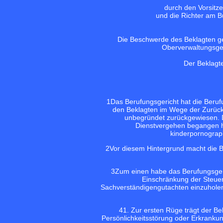
durch den Vorsitz
und die Richter am B
Die Beschwerde des Beklagten ge
Oberverwaltungsge
Der Beklagt
1
Das Berufungsgericht hat die Beruf
den Beklagten im Wege der Zurücks
unbegründet zurückgewiesen. Da
Dienstvergehen begangen ha
kinderpornograph
2
Vor diesem Hintergrund macht die B
3
Zum einen habe das Berufungsgeri
Einschränkung der Steueru
Sachverständigengutachten einzuholen.
4
1. Zur ersten Rüge trägt der Be
Persönlichkeitsstörung oder Erkranku