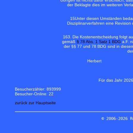
Übrigen ist nichts dafür ersichtlich, d
der Beklagte dies im weiteren Ver
15
Unter diesen Umständen bedarf
Disziplinarverfahren eine Revision 
16
3. Die Kostenentscheidung folgt a
gemäß
§ 78 Abs. 1 Satz 1 BDG
a.F. n
der §§ 77 und 78 BDG sind in diese
de
Herbert
Für das Jahr 2026
Besucherzähler: 893999
Besucher-Online: 22
zurück zur Hauptseite
© 2006-2026 R