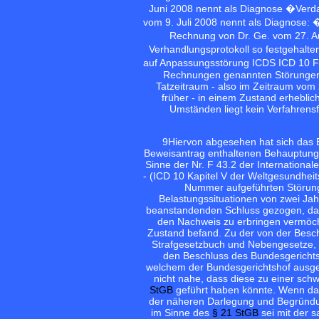
Juni 2008 nennt als Diagnose �Verda
vom 9. Juli 2008 nennt als Diagnose:
Rechnung von Dr. Ge. vom 27. Au
Verhandlungsprotokoll so festgehalt
auf Anpassungsstörung ICDS ICD 10 F 4
Rechnungen genannten Störungen l
Tatzeitraum - also im Zeitraum vom
früher - in einem Zustand erhebli
Umständen liegt kein Verfahrensf
9
Hiervon abgesehen hat sich das B
Beweisantrag enthaltenen Behauptung 
Sinne der Nr. F 43.2 der Internationale
- (ICD 10 Kapitel V der Weltgesundheits
Nummer aufgeführten Störung
Belastungssituationen von zwei Jah
beanstandenden Schluss gezogen, dass
den Nachweis zu erbringen vermöcht
Zustand befand. Zu der von der Besc
Strafgesetzbuch und Nebengesetze, 5
den Beschluss des Bundesgerichts
welchem der Bundesgerichtshof ausgefü
nicht nahe, dass diese zu einer sc
StGB
geführt haben könnte. Wenn das
der näheren Darlegung und Begründun
im Sinne des
§ 21 StGB
sei mit der s