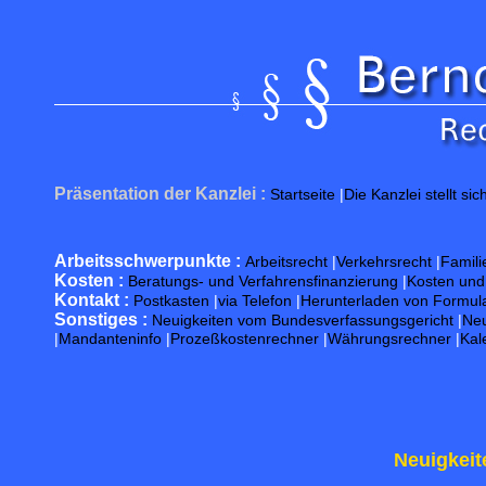
Präsentation der Kanzlei :
Startseite
|
Die Kanzlei stellt sic
Arbeitsschwerpunkte :
Arbeitsrecht
|
Verkehrsrecht
|
Famili
Kosten :
Beratungs- und Verfahrensfinanzierung
|
Kosten un
Kontakt :
Postkasten
|
via Telefon
|
Herunterladen von Formul
Sonstiges :
Neuigkeiten vom Bundesverfassungsgericht
|
Neu
|
Mandanteninfo
|
Prozeßkostenrechner
|
Währungsrechner
|
Kal
Neuigkeit