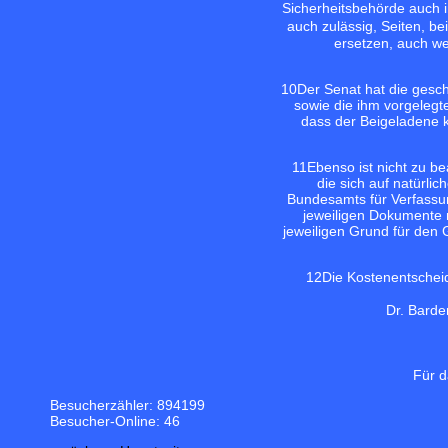
Sicherheitsbehörde auch i
auch zulässig, Seiten, b
ersetzen, auch we
10
Der Senat hat die gesc
sowie die ihm vorgelegt
dass der Beigeladene k
11
Ebenso ist nicht zu b
die sich auf natürl
Bundesamts für Verfassun
jeweiligen Dokumente n
jeweiligen Grund für den 
12
Die Kostenentschei
Dr. Bard
Für d
Besucherzähler: 894199
Besucher-Online: 46