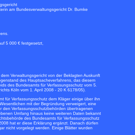
gsgericht
hterin am Bundesverwaltungsgericht Dr. Bumke
rens.
uf 5 000 € festgesetzt,
r dem Verwaltungsgericht von der Beklagten Auskunft
Gegenstand des Hauptsacheverfahrens, das diesem
heids des Bundesamts für Verfassungsschutz vom 5.
chts Köln vom 1. April 2008 - 20 K 6178/05).
mt für Verfassungsschutz dem Kläger einige über ihn
Wesentlichen mit der Begründung verweigert, eine
er den Verfassungsschutzbehörden übertragenen
gebenen Umfang hinaus keine weiteren Daten bekannt
sichtsbehörde des Bundesamts für Verfassungsschutz
008 hat er diese Erklärung ergänzt. Danach dürfen
r nicht vorgelegt werden. Einige Blätter wurden