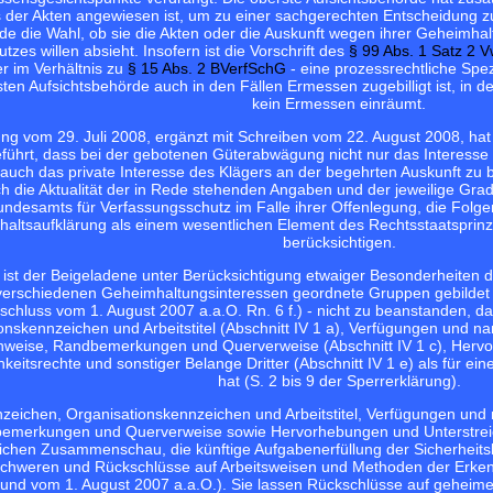
is der Akten angewiesen ist, um zu einer sachgerechten Entscheidung
de die Wahl, ob sie die Akten oder die Auskunft wegen ihrer Geheimhal
tzes willen absieht. Insofern ist die Vorschrift des
§ 99 Abs. 1 Satz 2
r im Verhältnis zu
§ 15 Abs. 2 BVerfSchG
- eine prozessrechtliche Spe
sten Aufsichtsbehörde auch in den Fällen Ermessen zugebilligt ist, i
kein Ermessen einräumt.
rung vom 29. Juli 2008, ergänzt mit Schreiben vom 22. August 2008, h
eführt, dass bei der gebotenen Güterabwägung nicht nur das Interesse
auch das private Interesse des Klägers an der begehrten Auskunft zu b
ich die Aktualität der in Rede stehenden Angaben und der jeweilige Gra
ndesamts für Verfassungsschutz im Falle ihrer Offenlegung, die Folgen
rhaltsaufklärung als einem wesentlichen Element des Rechtsstaatsprinzi
berücksichtigen.
ist der Beigeladene unter Berücksichtigung etwaiger Besonderheiten 
verschiedenen Geheimhaltungsinteressen geordnete Gruppen gebildet un
schluss vom 1. August 2007 a.a.O. Rn. 6 f.) - nicht zu beanstanden, da
nskennzeichen und Arbeitstitel (Abschnitt IV 1 a), Verfügungen und nam
nweise, Randbemerkungen und Querverweise (Abschnitt IV 1 c), Hervo
keitsrechte und sonstiger Belange Dritter (Abschnitt IV 1 e) als für e
hat (S. 2 bis 9 der Sperrerklärung).
nzeichen, Organisationskennzeichen und Arbeitstitel, Verfügungen und
bemerkungen und Querverweise sowie Hervorhebungen und Unterstreich
chen Zusammenschau, die künftige Aufgabenerfüllung der Sicherheits
chweren und Rückschlüsse auf Arbeitsweisen und Methoden der Erken
und vom 1. August 2007 a.a.O.). Sie lassen Rückschlüsse auf geheim