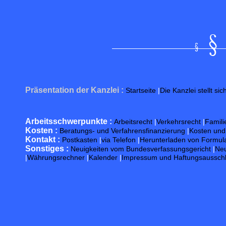
Präsentation der Kanzlei :
Startseite
|
Die Kanzlei stellt sic
Arbeitsschwerpunkte :
Arbeitsrecht
|
Verkehrsrecht
|
Famili
Kosten :
Beratungs- und Verfahrensfinanzierung
|
Kosten un
Kontakt :
Postkasten
|
via Telefon
|
Herunterladen von Formul
Sonstiges :
Neuigkeiten vom Bundesverfassungsgericht
|
Neu
|
Währungsrechner
|
Kalender
|
Impressum und Haftungsaussch