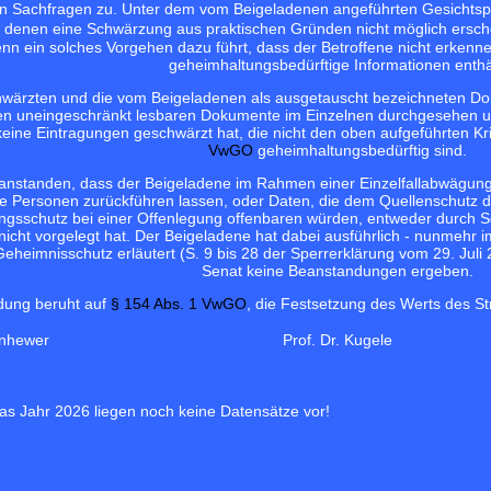
n Sachfragen zu. Unter dem vom Beigeladenen angeführten Gesichtspunk
ei denen eine Schwärzung aus praktischen Gründen nicht möglich ersch
nn ein solches Vorgehen dazu führt, dass der Betroffene nicht erkenn
geheimhaltungsbedürftige Informationen enthä
hwärzten und die vom Beigeladenen als ausgetauscht bezeichneten D
en uneingeschränkt lesbaren Dokumente im Einzelnen durchgesehen un
eine Eintragungen geschwärzt hat, die nicht den oben aufgeführten K
VwGO
geheimhaltungsbedürftig sind.
eanstanden, dass der Beigeladene im Rahmen einer Einzelfallabwägung (
iche Personen zurückführen lassen, oder Daten, die dem Quellenschutz 
gsschutz bei einer Offenlegung offenbaren würden, entweder durch S
icht vorgelegt hat. Der Beigeladene hat dabei ausführlich - nunmehr im
Geheimnisschutz erläutert (S. 9 bis 28 der Sperrerklärung vom 29. Juli
Senat keine Beanstandungen ergeben.
dung beruht auf
§ 154 Abs. 1 VwGO
, die Festsetzung des Werts des St
enhewer
Prof. Dr. Kugele
as Jahr 2026 liegen noch keine Datensätze vor!