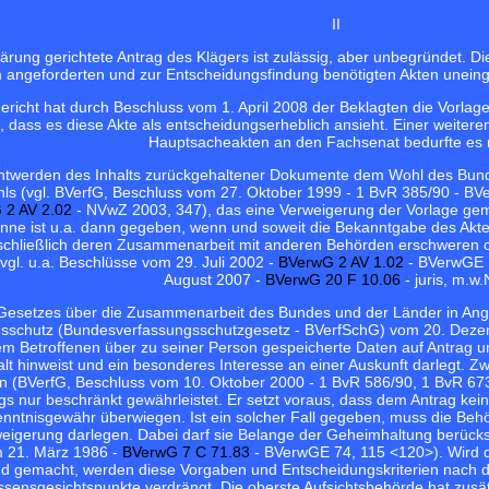
II
ärung gerichtete Antrag des Klägers ist zulässig, aber unbegründet. 
m angeforderten und zur Entscheidungsfindung benötigten Akten uneing
ericht hat durch Beschluss vom 1. April 2008 der Beklagten die Vorlag
dass es diese Akte als entscheidungserheblich ansieht. Einer weitere
Hauptsacheakten an den Fachsenat bedurfte es n
ntwerden des Inhalts zurückgehaltener Dokumente dem Wohl des Bundes
s (vgl. BVerfG, Beschluss vom 27. Oktober 1999 - 1 BvR 385/90 - BV
 2 AV 2.02
- NVwZ 2003, 347), das eine Verweigerung der Vorlage g
inne ist u.a. dann gegeben, wenn und soweit die Bekanntgabe des Akten
schließlich deren Zusammenarbeit mit anderen Behörden erschweren o
vgl. u.a. Beschlüsse vom 29. Juli 2002 -
BVerwG 2 AV 1.02
- BVerwGE 
August 2007 -
BVerwG 20 F 10.06
- juris, m.w.
Gesetzes über die Zusammenarbeit des Bundes und der Länder in Ang
sschutz (Bundesverfassungsschutzgesetz - BVerfSchG) vom 20. Dezemb
 Betroffenen über zu seiner Person gespeicherte Daten auf Antrag unen
t hinweist und ein besonderes Interesse an einer Auskunft darlegt. Zw
 (BVerfG, Beschluss vom 10. Oktober 2000 - 1 BvR 586/90, 1 BvR 673
ings nur beschränkt gewährleistet. Er setzt voraus, dass dem Antrag ke
Kenntnisgewähr überwiegen. Ist ein solcher Fall gegeben, muss die Behö
weigerung darlegen. Dabei darf sie Belange der Geheimhaltung berück
m 21. März 1986 -
BVerwG 7 C 71.83
- BVerwGE 74, 115 <120>). Wird 
end gemacht, werden diese Vorgaben und Entscheidungskriterien nac
ensgesichtspunkte verdrängt. Die oberste Aufsichtsbehörde hat zusät