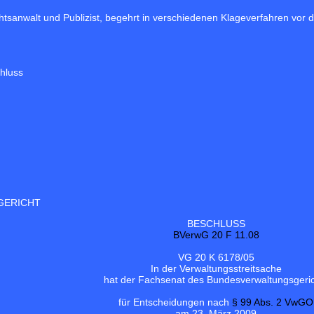
htsanwalt und Publizist, begehrt in verschiedenen Klageverfahren vor 
hluss
GERICHT
BESCHLUSS
BVerwG 20 F 11.08
VG 20 K 6178/05
In der Verwaltungsstreitsache
hat der Fachsenat des Bundesverwaltungsgeri
für Entscheidungen nach
§ 99 Abs. 2 VwGO
am 23. März 2009