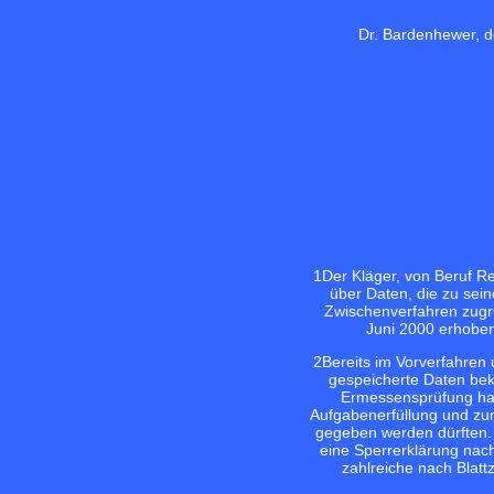
Dr. Bardenhewer, d
1
Der Kläger, von Beruf R
über Daten, die zu sei
Zwischenverfahren zugru
Juni 2000 erhoben
2
Bereits im Vorverfahren
gespeicherte Daten bek
Ermessensprüfung hab
Aufgabenerfüllung und zu
gegeben werden dürften. 
eine Sperrerklärung na
zahlreiche nach Blatt