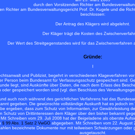
durch den Vorsitzenden Richter am Bundesverwaltun
en Richter am Bundesverwaltungsgericht Prof. Dr. Kugele und die Ric
beschlossen:
Der Antrag des Klägers wird abgelehnt.
Der Kläger trägt die Kosten des Zwischenverfah
Der Wert des Streitgegenstandes wird für das Zwischenverfahren a
Gründe:
I
echtsanwalt und Publizist, begehrt in verschiedenen Klageverfahren vo
ner Person beim Bundesamt für Verfassungsschutz gespeichert sind. 
nde liegt, sind Auskünfte über Daten, die nach dem Erlass des Besc
 oder gespeichert worden sind (vgl. den Beschluss des Verwaltungsgeri
 und auch noch während des gerichtlichen Verfahrens hat das Bundesa
annt gegeben. Die gewünschte vollständige Auskunft hat es jedoch im 
e ergeben, dass zum Schutz von Informanten, zur Gewährleistung d
m Schutz von Drittinteressen dem Kläger über den bisher bekannt ge
Mit Schreiben vom 29. Juli 2008 hat der Beigeladene als oberste Auf
ch
§ 99 Abs. 1 Satz 2 VwGO
abgegeben. Mit Schreiben vom 22. August 2
zahlen bezeichnete Dokumente nur mit teilweisen Schwärzungen oder ga
ausgetauscht.