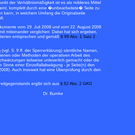
t der Verhältnismäßigkeit ist es als milderes Mittel
eint, komplett durch eine �unbearbeitete� Seite zu
en kann, in welchem Umfang die Originalseite
lt.
okumente vom 29. Juli 2008 und vom 22. August 2008
d miteinander verglichen. Dabei hat sich ergeben,
riterien entsprechen und gemäß
§ 99 Abs. 1 Satz 2
vgl. S. 9 ff. der Sperrerklärung) sämtliche Namen,
dienen oder Methoden der operativen Arbeit des
chwärzungen teilweise unleserlich gemacht oder die
 Sinne einer Einzelfallabwägung - je Seite(n) den
 2008). Auch insoweit hat eine Überprüfung durch den
reitgegenstands ergibt sich aus
§ 52 Abs. 2 GKG
.
Dr. Bumke