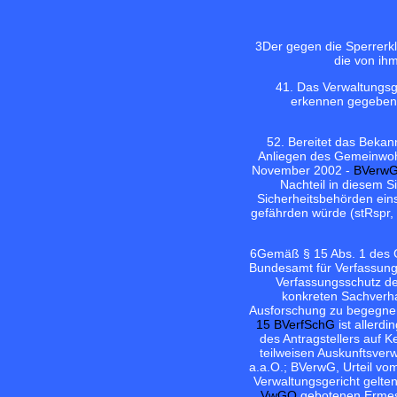
3
Der gegen die Sperrerkl
die von ih
4
1. Das Verwaltungsg
erkennen gegeben, 
5
2. Bereitet das Bekan
Anliegen des Gemeinwohl
November 2002 -
BVerwG
Nachteil in diesem S
Sicherheitsbehörden ein
gefährden würde (stRspr, 
6
Gemäß § 15 Abs. 1 des 
Bundesamt für Verfassung
Verfassungsschutz dem
konkreten Sachverhal
Ausforschung zu begegnen
15 BVerfSchG
ist allerd
des Antragstellers auf 
teilweisen Auskunftsver
a.a.O.; BVerwG, Urteil vo
Verwaltungsgericht gelt
VwGO
gebotenen Ermess