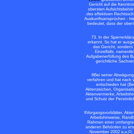
Gericht auf die Kenntn
obersten Aufsichtsbehör
des effektiven Rechtsschu
Auskunftsansprüchen - hie
bedeutet, dass der ober
7
3. In der Sperrerklä
erkannt. So hat er ausg
das Gericht, sondern 
Einzelfalls, namentl
Aufgabenerfüllung des Bu
gerichtliche Sachve
8
Bei seiner Abwägung 
verfahren und hat nach 
entschieden hat (Be
Aktenzeichen, Organisatio
Aktenvermerke, Arbeitshi
und Schutz der Persönlich
9
Vorgangsvorblätter, Akte
Arbeitshinweise, Rand
Rahmen einer umfangrei
anderen Behörden zu ers
November 2002 a.a.O. 