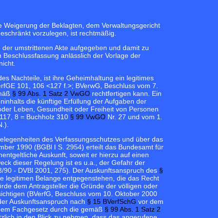
Die Weigerung der Beklagten, dem Verwaltungsgericht
eschränkt vorzulegen, ist rechtmäßig.
e der umstrittenen Akte aufgegeben und damit zu
n Beschlussfassung anlässlich der Vorlage der
icht.
 Nachteile, ist ihre Geheimhaltung ein legitimes
erfGE 101, 106 <127 f.>; BVerwG, Beschluss vom 7.
emäß
§ 99 Abs. 1 Satz 2 VwGO
rechtfertigen kann. Ein
inhalts die künftige Erfüllung der Aufgaben der
der Leben, Gesundheit oder Freiheit von Personen
117, 8 = Buchholz 310
§ 99 VwGO
Nr. 27 und vom 1.
N.).
elegenheiten des Verfassungsschutzes und über das
er 1990 (BGBl I S. 2954) erteilt das Bundesamt für
tgeltliche Auskunft, soweit er hierzu auf einen
eck dieser Regelung ist es u.a., der Gefahr der
/90 - DVBl 2001, 275). Der Auskunftsanspruch des
§
ine legitimen Belange entgegenstehen, die das Recht
rde dem Antragsteller die Gründe der völligen oder
sichtigen (BVerfG, Beschluss vom 10. Oktober 2000
der Auskunftsanspruch nach
§ 15 BVerfSchG
vor dem
h dem Fachgesetz durch die gemäß
§ 99 Abs. 1 Satz 2
zlich in den Blick zu nehmen, dass das angerufene