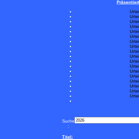
Präsentier
Urte
Urte
Urte
Urte
Urte
Urte
Urte
Urte
Urte
Urte
Urte
Urte
Urte
Urte
Urte
Urte
Urte
Urte
Suche
:
Titel: