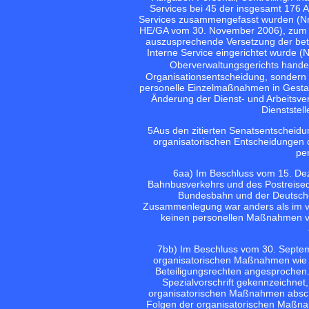
Services bei 45 der insgesamt 176 Ag
Services zusammengefasst wurden (Nr
HE/GA vom 30. November 2006), zum and
auszusprechende Versetzung der betro
Interne Service eingerichtet wurde 
Oberverwaltungsgerichts handel
Organisationsentscheidung, sondern
personelle Einzelmaßnahmen in Gestal
Änderung der Dienst- und Arbeitsverh
Dienststel
5
Aus den zitierten Senatsentscheidu
organisatorischen Entscheidungen 
pe
6
aa) Im Beschluss vom 15. D
Bahnbusverkehrs und des Postreisedi
Bundesbahn und der Deutschen
Zusammenlegung war anders als im vo
keinen personellen Maßnahmen ve
7
bb) Im Beschluss vom 30. Septem
organisatorischen Maßnahmen wie 
Beteiligungsrechten angesprochen
Spezialvorschrift gekennzeichnet
organisatorischen Maßnahmen abschl
Folgen der organisatorischen Maßnah