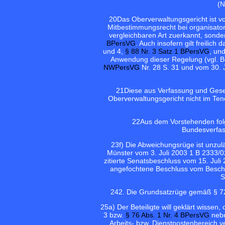
(N
20
Das Oberverwaltungsgericht ist v
Mitbestimmungsrecht bei organisat
vergleichbaren Art zuerkannt, sonde
BPersVG
. Auch insofern gilt freilic
und 4,
§ 88 Nr. 3 Satz 1 BPersVG
, un
Anwendung dieser Regelung (vgl. 
NWPersVG
Nr. 28 S. 31 und vom 30.
21
Diese aus Verfassung und Gese
Oberverwaltungsgericht nicht im Ten
22
Aus dem Vorstehenden folg
Bundesverfass
23
f) Die Abweichungsrüge ist unzul
Münster vom 3. Juli 2003 1 B 2333/0
zitierte Senatsbeschluss vom 15. Juli
angefochtene Beschluss vom Besch
S
24
2. Die Grundsatzrüge gemäß § 72
25
a) Der Beteiligte will geklärt wisse
3 bzw.
§ 76 Abs. 1 Nr. 4 BPersVG
nebe
Arbeits- bzw. Dienstpostenbereich v