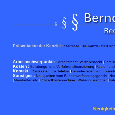
Präsentation der Kanzlei :
Startseite
|
Die Kanzlei stellt sic
Arbeitsschwerpunkte :
Arbeitsrecht
|
Verkehrsrecht
|
Famili
Kosten :
Beratungs- und Verfahrensfinanzierung
|
Kosten un
Kontakt :
Postkasten
|
via Telefon
|
Herunterladen von Formul
Sonstiges :
Neuigkeiten vom Bundesverfassungsgericht
|
Neu
|
Mandanteninfo
|
Prozeßkostenrechner
|
Währungsrechner
|
Kal
Neuigkeit