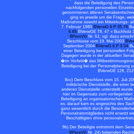
dass die Beteiligung des Pers
nachfolgenden personellen Einzelma
genommenen älteren Senatsentscheidu
ging es jeweils um die Frage, wel
Maßnahme sowohl ein Mitwirkungs- als
7. Februar 1980
BVerwG 6 P 35.78
Bu
6.85
BVerwGE 78, 47 = Buchholz
BPersVG
Nr. 51; vgl. dazu einsc
Beschlüsse vom 19. Mai 2003
BVer
September 2004
BVerwG 6 P 3.04
Bu
einer Beteiligung bei personellen F
Dagegen wurde in der aktuellen Sena
�im Vorfeld� das Mitbestimmungsrech
Beteiligung bei der Personalplanung u
BVerwGE 128, 212
8
cc) Dem Beschluss vom 15. Juli 2
militärische Dienststelle, die einer
anderen Dienststelle unterstellt wur
hier im Gegensatz zum vorliegenden F
Beteiligung an organisatorischen Maß
es; darauf kam es angesichts des Sach
ganz wesentlich durch die Besonderhe
Personalratsmitgliedes nicht ersetzt w
Beschäftigten ohne personalvertretu
9
b) Der Beteiligte entnimmt dem Se
BPersVG
Nr. 24) folgenden Recht