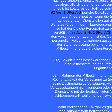
nachgeordneten Dienststelle ausschli
bejahen, allerdings unter der wes
handelt. Ist Letzteres der Fall, so s
82 Abs. 1 BPersVG
jegliche Beteiligun
aus. Anders liegt es, wenn die 
nachgeordneten Dienststellen auf 
Dienstbehörde mit dem Hauptpersonalra
so hat der örtliche Personalrat zu 
verstößt (
§ 77 Abs. 2 Nr. 1 BPersVG
)
den verschiedenen Ebenen ist das Obe
personellen Folgemaßnahmen ausgegan
der Stufenvertretung bei einer o
Mitbestimmung des örtlichen Perso
31
c) Soweit in der Beschwerdebegrü
eine Mitbestimmung des Perso
Organisati
32
Im Rahmen der Mitbestimmung nach
Rechtmäßigkeit der Versetzung zu üb
seine Zustimmung zu verweigern, wenn 
Voraussetzungen nicht vorliegen oder 
Dienststelle mit der beabsichtigten
nachkommen will, weil eine rechtswi
33
Im vorliegenden Fall war es gru
Organisationsreform betroffenen Au