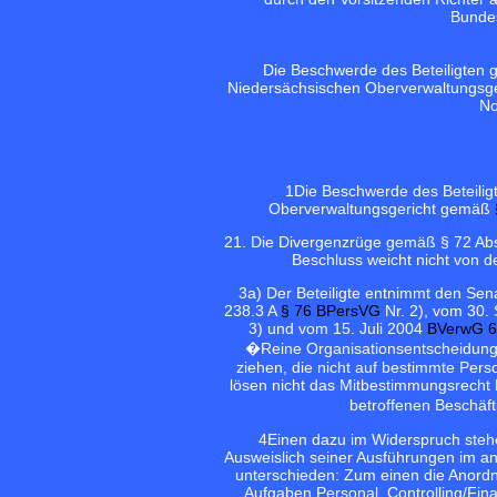
Bundes
Die Beschwerde des Beteiligten 
Niedersächsischen Oberverwaltungsge
No
1
Die Beschwerde des Beteilig
Oberverwaltungsgericht gemäß
2
1. Die Divergenzrüge gemäß § 72 Abs
Beschluss weicht nicht von 
3
a) Der Beteiligte entnimmt den S
238.3 A
§ 76 BPersVG
Nr. 2), vom 30
3) und vom 15. Juli 2004
BVerwG 6
�Reine Organisationsentscheidungen
ziehen, die nicht auf bestimmte Pers
lösen nicht das Mitbestimmungsrecht 
betroffenen Beschäft
4
Einen dazu im Widerspruch stehe
Ausweislich seiner Ausführungen im a
unterschieden: Zum einen die Anordn
Aufgaben Personal, Controlling/Finan