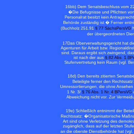
16
bb) Dem Senatsbeschluss vom 22. 
�Die Befugnisse und Pflichten von
Personalrat besitzt kein Antragsrech
Behörde zuständig ist.� Ferner ent
(Buchholz 251.91
§ 77 SächsPersVG
N
der übergeordneten Diens
17
Das Oberverwaltungsgericht hat d
Agenturen für Arbeit bzw. Regionaldir
sind. Daraus ergibt sich zwingend, da
ist nach der aus
§ 82 Abs. 1 B
Stufenvertretung kein Raum (vgl. B
18
d) Den bereits zitierten Senats
Beteiligte ferner den Rechtssa
Umressortierungen, die ohne Ansehen 
1 Nr. 3/
§ 76 Abs. 1 Nr. 4 BPersVG
a
Abweichung nicht vor. Zur Vermeid
19
e) Schließlich entnimmt der Betei
Rechtssatz: �Organisatorische Maßn
Art sind ohne Verletzung des demokra
zugänglich, dass auf der letzten Stu
an die oberste Dienstbehörde hat (vgl