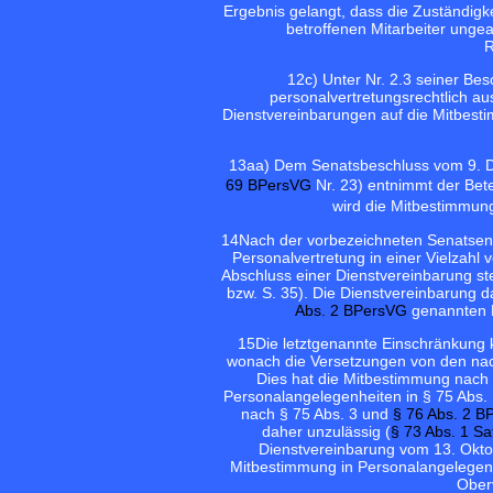
Ergebnis gelangt, dass die Zuständig
betroffenen Mitarbeiter ungea
R
12
c) Unter Nr. 2.3 seiner Be
personalvertretungsrechtlich a
Dienstvereinbarungen auf die Mitbest
13
aa) Dem Senatsbeschluss vom 9.
69 BPersVG
Nr. 23) entnimmt der Bet
wird die Mitbestimmun
14
Nach der vorbezeichneten Senatsen
Personalvertretung in einer Vielzahl
Abschluss einer Dienstvereinbarung st
bzw. S. 35). Die Dienstvereinbarung da
Abs. 2 BPersVG
genannten M
15
Die letztgenannte Einschränkung
wonach die Versetzungen von den nach
Dies hat die Mitbestimmung nach 
Personalangelegenheiten in § 75 Abs.
nach § 75 Abs. 3 und
§ 76 Abs. 2 B
daher unzulässig (
§ 73 Abs. 1 S
Dienstvereinbarung vom 13. Oktob
Mitbestimmung in Personalangelegen
Oberv