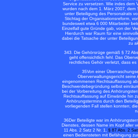
Service zu versetzen. Wie indes dem 
wurden nach dem 1. März 2007, dem St
unter Beteiligung des Personalrats 
Stichtag der Organisationsreform, v
bundesweit etwa 6 000 Mitarbeiter bet
Einzelfall gute Gründe gab, von der Ve
Hierdurch war Raum für eine sinnvoll
dabei die Tatsache der unter Beteilig
zu ak
34
3. Die Gehörsrüge gemäß § 72 Abs.
geht offensichtlich fehl. Das Oberv
rechtliches Gehör verletzt, dass e
35
Von einer Überraschungse
Oberverwaltungsgericht seine A
eingenommenen Rechtsauffassung abzuw
Beschwerdebegründung selbst einräumt.
bei der Vorbereitung des Anhörungstermi
Rechtsauffassung auf Einwände hin z
Anhörungstermins durch den Beteilig
vorliegenden Fall stellen konnten; d
n
36
Der Beteiligte war im Anhörungste
Dienstes, dessen Name im Kopf aller 
11 Abs. 2 Satz 2 Nr. 1,
§ 87 Abs. 2 Sa
einen Bediensteten mit Befähigung z