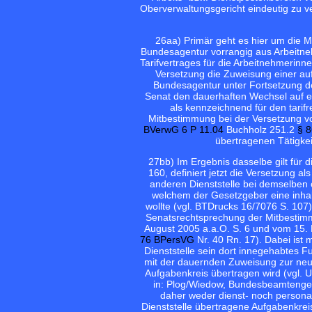
Oberverwaltungsgericht eindeutig zu v
26
aa) Primär geht es hier um die
Bundesagentur vorrangig aus Arbeitne
Tarifvertrages für die Arbeitnehmerin
Versetzung die Zuweisung einer auf
Bundesagentur unter Fortsetzung de
Senat den dauerhaften Wechsel auf ei
als kennzeichnend für den tarifr
Mitbestimmung bei der Versetzung v
BVerwG 6 P 11.04
Buchholz 251.2
§ 
übertragenen Tätigkei
27
bb) Im Ergebnis dasselbe gilt für
160, definiert jetzt die Versetzung 
anderen Dienststelle bei demselben 
welchem der Gesetzgeber eine inhal
wollte (vgl. BTDrucks 16/7076 S. 107)
Senatsrechtsprechung der Mitbesti
August 2005 a.a.O. S. 6 und vom 15
76 BPersVG
Nr. 40 Rn. 17). Dabei ist
Dienststelle sein dort innegehabtes F
mit der dauernden Zuweisung zur neue
Aufgabenkreis übertragen wird (vgl. 
in: Plog/Wiedow, Bundesbeamtenges
daher weder dienst- noch persona
Dienststelle übertragene Aufgabenkreis