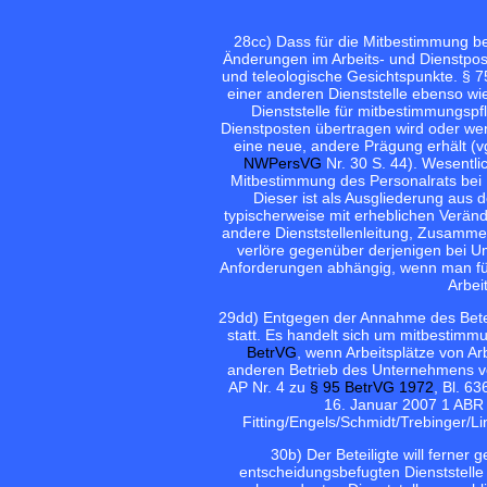
28
cc) Dass für die Mitbestimmung b
Änderungen im Arbeits- und Dienstpos
und teleologische Gesichtspunkte. § 7
einer anderen Dienststelle ebenso w
Dienststelle für mitbestimmungspf
Dienstposten übertragen wird oder we
eine neue, andere Prägung erhält (v
NWPersVG
Nr. 30 S. 44). Wesentli
Mitbestimmung des Personalrats bei 
Dieser ist als Ausgliederung aus d
typischerweise mit erheblichen Verän
andere Dienststellenleitung, Zusamme
verlöre gegenüber derjenigen bei 
Anforderungen abhängig, wenn man fü
Arbei
29
dd) Entgegen der Annahme des Betei
statt. Es handelt sich um mitbestimm
BetrVG
, wenn Arbeitsplätze von A
anderen Betrieb des Unternehmens ve
AP Nr. 4 zu
§ 95 BetrVG 1972
, Bl. 6
16. Januar 2007 1 ABR 
Fitting/Engels/Schmidt/Trebinger/Li
30
b) Der Beteiligte will ferner 
entscheidungsbefugten Dienststelle