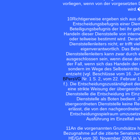
vorliegen, wenn von der vorgesetzten 
wird.
10
Richtigerweise ergeben sich aus 
Entscheidungsbefugnis einer Die
Beteiligungsbefugnis der bei ihr g
Handeln dieser Dienststelle von inte
oder teilweise bestimmt wird. Dera
Dienststellenleiters nicht; er triff
eigenverantwortlich. Das Bet
Dienststellenleiters kann zwar durch 
ausgeschlossen sein, wenn diese dem 
der Fall, wenn sich das Handeln der 
sondern im Wege des Selbsteintritts
entzieht (vgl. Beschlüsse vom 16. Ju
BPersVG
Nr. 1 S. 2, vom 22. Februar
f.). Die Entscheidungszuständigkeit de
eine strikte Weisung der übergeordne
Dienststelle die Entscheidung im Einz
Dienststelle als Boten bedient.
übergeordneten Dienststelle keine R
erlässt, die von den nachgeordnet
Entscheidungsspielraum umzusetzen
Ausführung im Einzelfall wi
11
An die vorgenannten Grundsätze h
Bezugnahme auf die zitierte Senatsrec
HE/GA vom 30. November 2006 in V