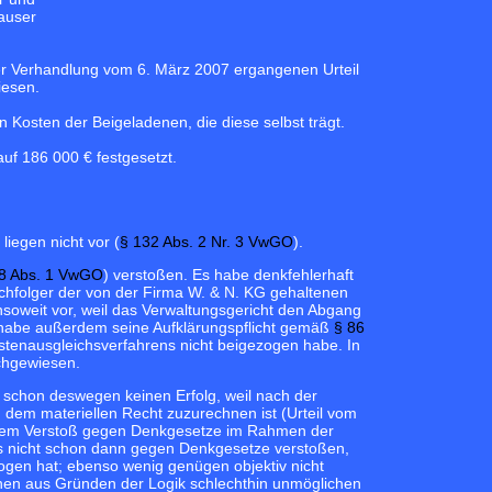
auser
er Verhandlung vom 6. März 2007 ergangenen Urteil
iesen.
Kosten der Beigeladenen, die diese selbst trägt.
uf 186 000 € festgesetzt.
iegen nicht vor (
§ 132 Abs. 2 Nr. 3 VwGO
).
8 Abs. 1 VwGO
) verstoßen. Es habe denkfehlerhaft
hfolger der von der Firma W. & N. KG gehaltenen
soweit vor, weil das Verwaltungsgericht den Abgang
ht habe außerdem seine Aufklärungspflicht gemäß
§ 86
stenausgleichsverfahrens nicht beigezogen habe. In
achgewiesen.
 schon deswegen keinen Erfolg, weil nach der
dem materiellen Recht zuzurechnen ist (Urteil vom
 einem Verstoß gegen Denkgesetze im Rahmen der
gs nicht schon dann gegen Denkgesetze verstoßen,
gen hat; ebenso wenig genügen objektiv nicht
nen aus Gründen der Logik schlechthin unmöglichen