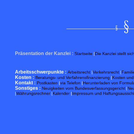
Präsentation der Kanzlei :
Startseite
|
Die Kanzlei stellt sic
Arbeitsschwerpunkte :
Arbeitsrecht
|
Verkehrsrecht
|
Famili
Kosten :
Beratungs- und Verfahrensfinanzierung
|
Kosten un
Kontakt :
Postkasten
|
via Telefon
|
Herunterladen von Formul
Sonstiges :
Neuigkeiten vom Bundesverfassungsgericht
|
Neu
|
Währungsrechner
|
Kalender
|
Impressum und Haftungsaussch