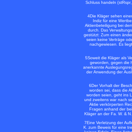
Schluss handeln (stRspr,
4
Die Kläger sehen eine
Indiz für eine Wert
Aktienbeteiligung bei de
durch. Das Verwaltungs
gestützt: Zum einen ände
seien keine Verträge od
nachgewiesen. Es liegt
5
Soweit die Kläger als V
geworden, gegen die h
anerkannte Auslegungsrege
der Anwendung der Ausle
6
Der Vorhalt der Besc
worden sei, dass die 
worden seien, geht ins 
und zweitens war nach se
Aktie verkörperten Rec
Fragen anhand der bei
Kläger an der Fa. W. & N
7
Eine Verletzung der Aufk
K. zum Beweis für eine t