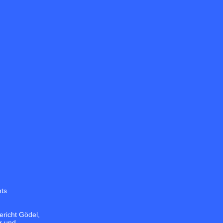
hts
richt Gödel,
r und