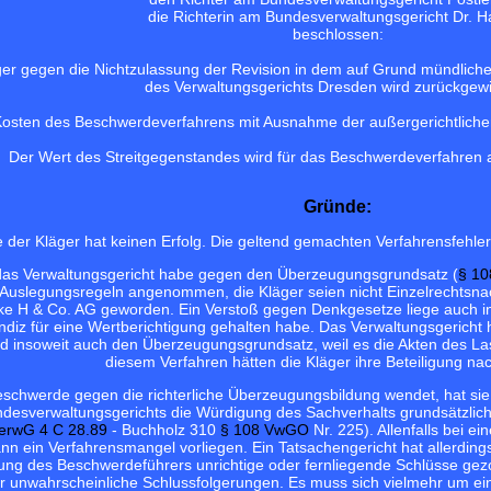
die Richterin am Bundesverwaltungsgericht Dr. H
beschlossen:
er gegen die Nichtzulassung der Revision in dem auf Grund mündlich
des Verwaltungsgerichts Dresden wird zurückgew
Kosten des Beschwerdeverfahrens mit Ausnahme der außergerichtlichen 
Der Wert des Streitgegenstandes wird für das Beschwerdeverfahren a
Gründe:
der Kläger hat keinen Erfolg. Die geltend gemachten Verfahrensfehler l
das Verwaltungsgericht habe gegen den Überzeugungsgrundsatz (
§ 10
Auslegungsregeln angenommen, die Kläger seien nicht Einzelrechtsnac
e H & Co. AG geworden. Ein Verstoß gegen Denkgesetze liege auch in
 Indiz für eine Wertberichtigung gehalten habe. Das Verwaltungsgeric
nd insoweit auch den Überzeugungsgrundsatz, weil es die Akten des La
diesem Verfahren hätten die Kläger ihre Beteiligung n
eschwerde gegen die richterliche Überzeugungsbildung wendet, hat sie
esverwaltungsgerichts die Würdigung des Sachverhalts grundsätzlich 
erwG 4 C 28.89
- Buchholz 310
§ 108 VwGO
Nr. 225). Allenfalls bei
n ein Verfahrensmangel vorliegen. Ein Tatsachengericht hat allerdin
ng des Beschwerdeführers unrichtige oder fernliegende Schlüsse gezo
 unwahrscheinliche Schlussfolgerungen. Es muss sich vielmehr um ei