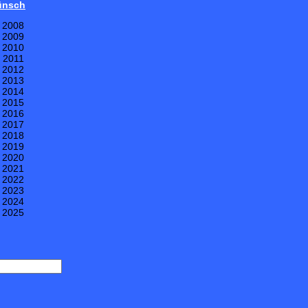
Wünsch
e 2008
e 2009
e 2010
e 2011
e 2012
e 2013
e 2014
e 2015
e 2016
e 2017
e 2018
e 2019
e 2020
e 2021
e 2022
e 2023
e 2024
e 2025