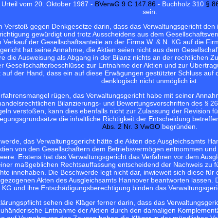
 Urteil vom 20. Oktober 1987 -
BVerwG 9 C 147.86
- Buchholz 310
§ 8
sein.
n Verstoß gegen Denkgesetze darin, dass das Verwaltungsgericht den 
berichtigung gewürdigt und trotz Ausscheidens aus dem Gesellschafts
m Verkauf der Gesellschaftsanteile an der Firma W. & N. KG auf die Fir
gericht hat seine Annahme, die Aktien seien nicht aus dem Gesellsc
re die Ausweisung als Abgang in der Bilanz nichts an der rechtliche
er Gesellschafterbeschlüsse zur Entnahme der Aktien und zur Übertrag
 auf der Hand, dass ein auf diese Erwägungen gestützter Schluss auf 
denklogisch nicht unmöglich ist.
erfahrensmangel rügen, das Verwaltungsgericht habe mit seiner Annahme
andelsrechtlichen Bilanzierungs- und Bewertungsvorschriften des § 2
ln verstoßen, kann dies ebenfalls nicht zur Zulassung der Revision f
gungsgrundsätze die inhaltliche Richtigkeit der Entscheidung betref
Abs. 2 Nr. 3 VwGO
begründen.
hwerde, das Verwaltungsgericht hätte die Akten des Ausgleichsamts H
Aktien von den Gesellschaftern dem Betriebsvermögen entnommen und 
Leere. Erstens hat das Verwaltungsgericht das Verfahren vor dem Ausg
iner maßgeblichen Rechtsauffassung entscheidend der Nachweis zu füh
hte innehaben. Die Beschwerde legt nicht dar, inwieweit sich diese fü
gezogenen Akten des Ausgleichsamts Hannover beantworten lassen. Die 
. KG und ihre Entschädigungsberechtigung binden das Verwaltungsgerich
lärungspflicht sehen die Kläger ferner darin, dass das Verwaltungsgeri
reuhänderische Entnahme der Aktien durch den damaligen Komplement