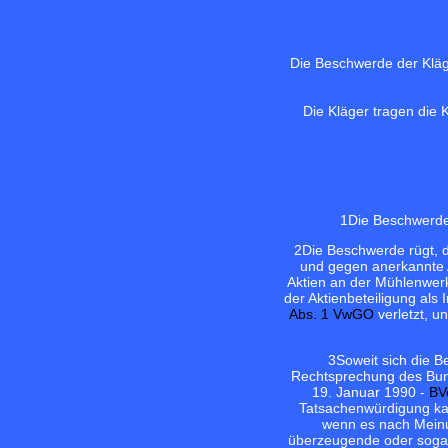
Die Beschwerde der Kläg
Die Kläger tragen die 
1
Die Beschwerde 
2
Die Beschwerde rügt, 
und gegen anerkannte 
Aktien an der Mühlenwerk
der Aktienbeteiligung als
Abs. 1 VwGO
verletzt, u
3
Soweit sich die B
Rechtsprechung des Bund
19. Januar 1990 -
BV
Tatsachenwürdigung kan
wenn es nach Meinu
überzeugende oder sogar