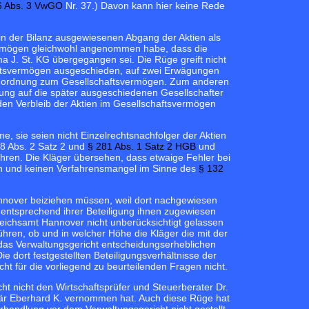
6 Abs. 3 VwGO
Nr. 37.) Davon kann hier keine Rede
in der Bilanz ausgewiesenen Abgang der Aktien als
vermögen gleichwohl angenommen habe, dass die
ma J. St. KG übergegangen sei. Die Rüge greift nicht
haftsvermögen ausgeschieden, auf zwei Erwägungen
n Zuordnung zum Gesellschaftsvermögen. Zum anderen
ung auf die später ausgeschiedenen Gesellschafter
den Verbleib der Aktien im Gesellschaftsvermögen
, sie seien nicht Einzelrechtsnachfolger der Aktien
68 Abs. 2 Satz 2 und
§ 281 Abs. 1 Satz 2 HGB
und
ühren. Die Kläger übersehen, dass etwaige Fehler bei
fen und keinen Verfahrensmangel im Sinne des
§ 132
annover beiziehen müssen, weil dort nachgewiesen
entsprechend ihrer Beteiligung ihnen zugewiesen
leichsamt Hannover nicht unberücksichtigt gelassen
ren, ob und in welcher Höhe die Kläger die mit der
r das Verwaltungsgericht entscheidungserheblichen
dort festgestellten Beteiligungsverhältnisse der
t für die vorliegend zu beurteilenden Fragen nicht.
cht nicht den Wirtschaftsprüfer und Steuerberater Dr.
är Eberhard K. vernommen hat. Auch diese Rüge hat