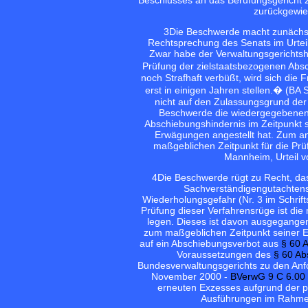
Beschlusses an das Berufungsgericht 
zurückgewies
3
Die Beschwerde macht zunächst
Rechtsprechung des Senats im Urtei
Zwar habe der Verwaltungsgerichtsh
Prüfung der zielstaatsbezogenen Abs
noch Strafhaft verbüßt, wird sich di
erst in einigen Jahren stellen.� (BA 
nicht auf den Zulassungsgrund der
Beschwerde die wiedergegebenen 
Abschiebungshindernis im Zeitpunkt s
Erwägungen angestellt hat. Zum an
maßgeblichen Zeitpunkt für die Pr
Mannheim, Urteil v
4
Die Beschwerde rügt zu Recht, das
Sachverständigengutachtens
Wiederholungsgefahr (Nr. 3 im Schrift
Prüfung dieser Verfahrensrüge ist die
legen. Dieses ist davon ausgegange
zum maßgeblichen Zeitpunkt seiner En
auf ein Abschiebungsverbot aus
§ 60 
Voraussetzungen des
§ 60 Ab
Bundesverwaltungsgerichts zu den Anfo
November 2000 -
BVerwG 9 C 6.00
erneuten Exzesses aufgrund der p
Ausführungen im Rahmen 