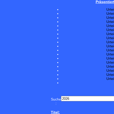
Präsentier
Urte
Urte
Urte
Urte
Urte
Urte
Urte
Urte
Urte
Urte
Urte
Urte
Urte
Urte
Urte
Urte
Urte
Urte
Suche
:
Titel: