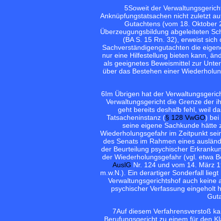
5
Soweit der Verwaltungsgerich
Anknüpfungstatsachen nicht zuletzt a
Gutachtens (vom 18. Oktober 20
Überzeugungsbildung abgeleiteten Sch
(BA S. 15 Rn. 32), erweist sich
Sachverständigengutachten die eigene
nur eine Hilfestellung bieten kann, ä
als geeignetes Beweismittel zur Unte
über das Bestehen einer Wiederholun
6
Im Übrigen hat der Verwaltungsgeric
Verwaltungsgericht die Grenze der 
geht bereits deshalb fehl, weil 
Tatsacheninstanz (
§ 128 VwGO
) be
seine eigene Sachkunde hätte z
Wiederholungsgefahr im Zeitpunkt sei
des Senats im Rahmen eines auslände
der Beurteilung psychischer Erkranku
der Wiederholungsgefahr (vgl. etwa 
AuslG
Nr. 124 und vom 14. März 
m.w.N.). Ein derartiger Sonderfall lie
Verwaltungsgerichtshof auch keine 
psychischer Verfassung eingeholt h
Guta
7
Auf diesem Verfahrensverstoß kan
Berufungsgericht zu einem für den 