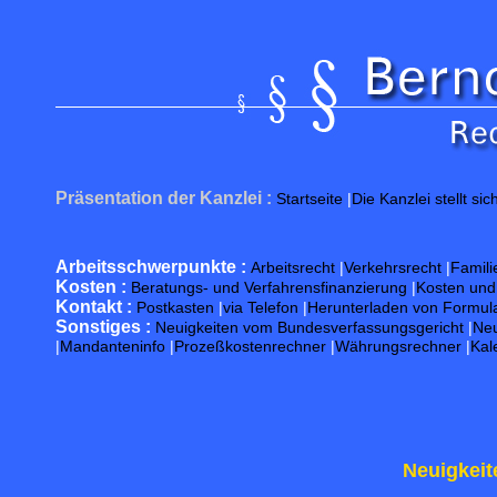
Präsentation der Kanzlei :
Startseite
|
Die Kanzlei stellt sic
Arbeitsschwerpunkte :
Arbeitsrecht
|
Verkehrsrecht
|
Famili
Kosten :
Beratungs- und Verfahrensfinanzierung
|
Kosten un
Kontakt :
Postkasten
|
via Telefon
|
Herunterladen von Formul
Sonstiges :
Neuigkeiten vom Bundesverfassungsgericht
|
Neu
|
Mandanteninfo
|
Prozeßkostenrechner
|
Währungsrechner
|
Kal
Neuigkeit