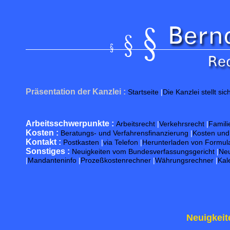
Präsentation der Kanzlei :
Startseite
|
Die Kanzlei stellt sic
Arbeitsschwerpunkte :
Arbeitsrecht
|
Verkehrsrecht
|
Famili
Kosten :
Beratungs- und Verfahrensfinanzierung
|
Kosten un
Kontakt :
Postkasten
|
via Telefon
|
Herunterladen von Formul
Sonstiges :
Neuigkeiten vom Bundesverfassungsgericht
|
Neu
|
Mandanteninfo
|
Prozeßkostenrechner
|
Währungsrechner
|
Kal
Neuigkeit