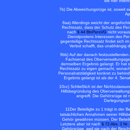
die hier inter
7
b) Die Abweichungsrüge ist, soweit s
Ap
8
aa) Allerdings weicht der angefoch
Rechtssatz, dass der Schutz des Per
nach
§ 44 BlnPersVG
nicht voraus
Dienstpostens Interessen des Pers
gegenteilige Rechtssatz findet sich 
Verbot schafft, das unabhängig da
9
bb) Auf der danach festzustellenden
Fachsenat des Oberverwaltungsgeri
demselben Ergebnis gelangt. Er hat s
Rechtssatz zu eigen gemacht, wonach 
Personalratstätigkeit konkret zu behi
Ergebnis gelangt ist als der 4. Se
10
cc) Schließlich ist der Nichtzulassu
Hilfsbegründung des Oberverwaltungs
angreift. Die Gehörsrüge ist 
Darlegungsan
11
Der Beteiligte zu 1 trägt in de
tatsächlichen Annahmen seiner Hilfsb
Gehör gewähren müssen. Der Beteilig
Letztere aber ist nach
§ 72 Abs. 2 Nr
Gehörsrüge, weil sie nach der Besch