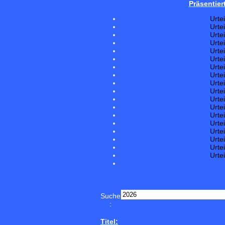
Präsentier
Urte
Urte
Urte
Urte
Urte
Urte
Urte
Urte
Urte
Urte
Urte
Urte
Urte
Urte
Urte
Urte
Urte
Urte
Suche
:
Titel: