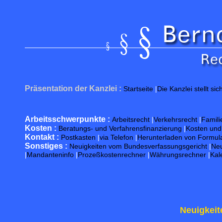
Präsentation der Kanzlei :
Startseite
|
Die Kanzlei stellt sic
Arbeitsschwerpunkte :
Arbeitsrecht
|
Verkehrsrecht
|
Famili
Kosten :
Beratungs- und Verfahrensfinanzierung
|
Kosten un
Kontakt :
Postkasten
|
via Telefon
|
Herunterladen von Formul
Sonstiges :
Neuigkeiten vom Bundesverfassungsgericht
|
Neu
|
Mandanteninfo
|
Prozeßkostenrechner
|
Währungsrechner
|
Kal
Neuigkeit