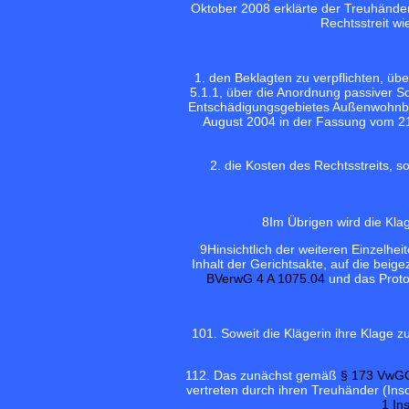
Oktober 2008 erklärte der Treuhände
Rechtsstreit w
1. den Beklagten zu verpflichten, übe
5.1.1, über die Anordnung passiver S
Entschädigungsgebietes Außenwohnberei
August 2004 in der Fassung vom 21
2. die Kosten des Rechtsstreits, 
8
Im Übrigen wird die Kl
9
Hinsichtlich der weiteren Einzelhe
Inhalt der Gerichtsakte, auf die bei
BVerwG 4 A 1075.04
und das Proto
10
1. Soweit die Klägerin ihre Klage
11
2. Das zunächst gemäß
§ 173 VwG
vertreten durch ihren Treuhänder (Ins
1 In