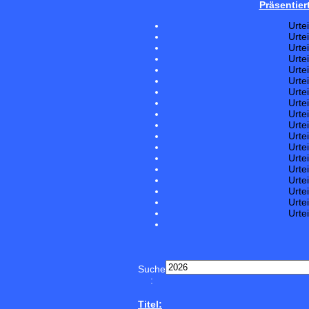
Präsentier
Urte
Urte
Urte
Urte
Urte
Urte
Urte
Urte
Urte
Urte
Urte
Urte
Urte
Urte
Urte
Urte
Urte
Urte
Suche
:
Titel: