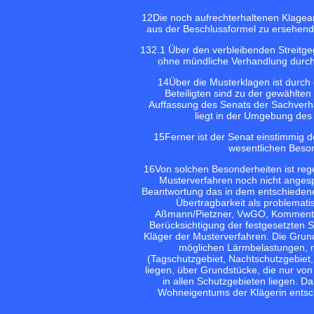
12
Die noch aufrechterhaltenen Klagea
aus der Beschlussformel zu ersehend
13
2.1 Über den verbleibenden Streit
ohne mündliche Verhandlung durch 
14
Über die Musterklagen ist durch 
Beteiligten sind zu der gewählte
Auffassung des Senats der Sachverha
liegt in der Umgebung des 
15
Ferner ist der Senat einstimmig 
wesentlichen Besond
16
Von solchen Besonderheiten ist re
Musterverfahren noch nicht anges
Beantwortung das in dem entschiedenen
Übertragbarkeit als problemati
Aßmann/Pietzner, VwGO, Kommentar
Berücksichtigung der festgesetzten Sc
Kläger der Musterverfahren. Die Grund
möglichen Lärmbelastungen, n
(Tagschutzgebiet, Nachtschutzgebie
liegen, über Grundstücke, die nur von 
in allen Schutzgebieten liegen. Da
Wohneigentums der Klägerin entsch