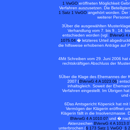
1 VwGO
eröffneten Möglichkeit Geb
Verfahren auszusetzen. Die Beteiligte
1 Satz 1 VwGO
angehört worden. Der S
weiterer Person
3
Über die ausgewählten Musterklagen
Verhandlung vom 7. bis 9., 14. bi
entschieden worden (vgl.
BVerwG 4 
1075.04
� letzteres Urteil abgedruck
die hilfsweise erhobenen Anträge auf 
4
Mit Schreiben vom 29. Juni 2006 hat 
rechtskräftigen Abschluss der Muste
5
Über die Klage des Ehemannes der Klä
2007 (
BVerwG 4 A 1023.06
) ents
inhaltsgleich. Soweit der Eheman
Verfahren eingestellt. Im Übrigen ha
und 
6
Das Amtsgericht Köpenick hat mit
Vermögen der Klägerin eröffnet u
Klägerin fällt in die Insolvenzmasse
BVerwG 4 A 1010.07
und � nach
Aktenzeichen
BVerwG 4 A 1013.0
unterbrochen (
§ 173 Satz 1 VwGO
,
§ 