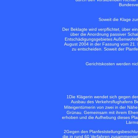
Bundesver
Soweit die Klage zu
Der Beklagte wird verpflichtet, über ei
über die Anordnung passiver Schal
Entschädigungsgebietes Außenwohnbere
August 2004 in der Fassung vom 21. 
zu entscheiden. Soweit der Planfe
Gerichtskosten werden nich
1
Die Klägerin wendet sich gegen de
Ausbau des Verkehrsflughafens Be
Miteigentümerin von zwei in der Näh
Grünau. Gemeinsam mit ihrem Eheman
erhoben und die Aufhebung dieses Plan
Lärms
2
Gegen den Planfeststellungsbeschl
die in rund 60 Verfahren zusammengef