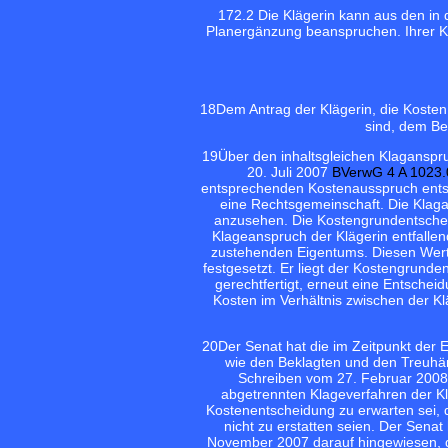
17
2.2 Die Klägerin kann aus den in
Planergänzung beanspruchen. Ihrer K
18
Dem Antrag der Klägerin, die Koste
sind, dem Be
19
Über den inhaltsgleichen Klaganspr
20. Juli 2007
BVerwG 4 A 1023.
entsprechenden Kostenausspruch entsc
eine Rechtsgemeinschaft. Die Klag
anzusehen. Die Kostengrundentschei
Klageanspruch der Klägerin entfallen
zustehenden Eigentums. Diesen Wert 
festgesetzt. Er liegt der Kostengrunde
gerechtfertigt, erneut eine Entschei
Kosten im Verhältnis zwischen der Kl
20
Der Senat hat die im Zeitpunkt der 
wie den Beklagten und den Treuhän
Schreiben vom 27. Februar 2008
abgetrennten Klageverfahren der Klä
Kostenentscheidung zu erwarten sei, 
nicht zu erstatten seien. Der Senat
November 2007 darauf hingewiesen, 