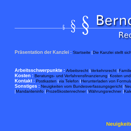
Präsentation der Kanzlei :
Startseite
|
Die Kanzlei stellt sic
Arbeitsschwerpunkte :
Arbeitsrecht
|
Verkehrsrecht
|
Famili
Kosten :
Beratungs- und Verfahrensfinanzierung
|
Kosten un
Kontakt :
Postkasten
|
via Telefon
|
Herunterladen von Formul
Sonstiges :
Neuigkeiten vom Bundesverfassungsgericht
|
Neu
|
Mandanteninfo
|
Prozeßkostenrechner
|
Währungsrechner
|
Kal
Neuigkeit