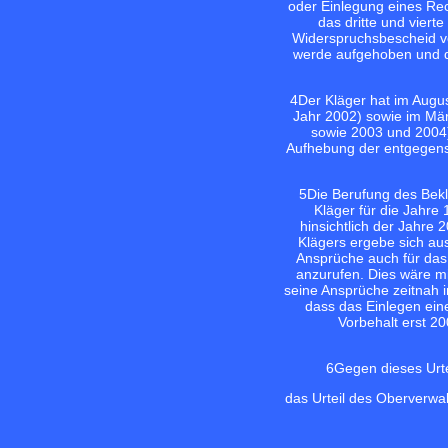
oder Einlegung eines Rec
das dritte und viert
Widerspruchsbescheid vo
werde aufgehoben und di
4
Der Kläger hat im Augu
Jahr 2002) sowie im Mär
sowie 2003 und 2004)
Aufhebung der entgegenst
5
Die Berufung des Bekl
Kläger für die Jahre
hinsichtlich der Jahre
Klägers ergebe sich a
Ansprüche auch für das
anzurufen. Dies wäre mi
seine Ansprüche zeitnah 
dass das Einlegen eine
Vorbehalt erst 2
6
Gegen dieses Urte
das Urteil des Oberverwa