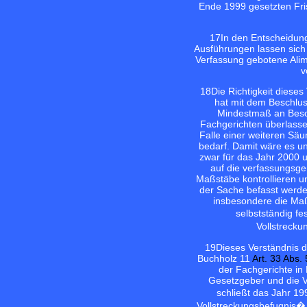
Ende 1999 gesetzten Fri
17
In den Entscheidung
Ausführungen lassen sich 
Verfassung gebotene Alim
v
18
Die Richtigkeit diese
hat mit dem Beschlus
Mindestmaß an Besol
Fachgerichten überlasse
Falle einer weiteren Sä
bedarf. Damit wäre es u
zwar für das Jahr 2000 u
auf die verfassungsge
Maßstäbe kontrollieren 
der Sache befasst werde
insbesondere die Maß
selbstständig f
Vollstrecku
19
Dieses Verständnis d
Buchholz 11
Art. 33 Abs.
der Fachgerichte in
Gesetzgeber und die Ve
schließt das Jahr 19
Vollstreckungsbefugnis� 