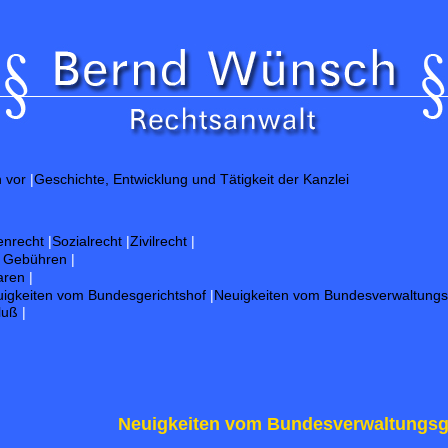
G
h vor
|
Geschichte, Entwicklung und Tätigkeit der Kanzlei
enrecht
|
Sozialrecht
|
Zivilrecht
|
d Gebühren
|
aren
|
igkeiten vom Bundesgerichtshof
|
Neuigkeiten vom Bundesverwaltungs
luß
|
Neuigkeiten vom Bundesverwaltungsg