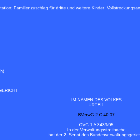
ion; Familienzuschlag für dritte und weitere Kinder; Vollstreckungs
ch)
GERICHT
IM NAMEN DES VOLKES
URTEIL
BVerwG 2 C 40.07
OVG 1 A 3433/05
In der Verwaltungsstreitsache
hat der 2. Senat des Bundesverwaltungsgeric