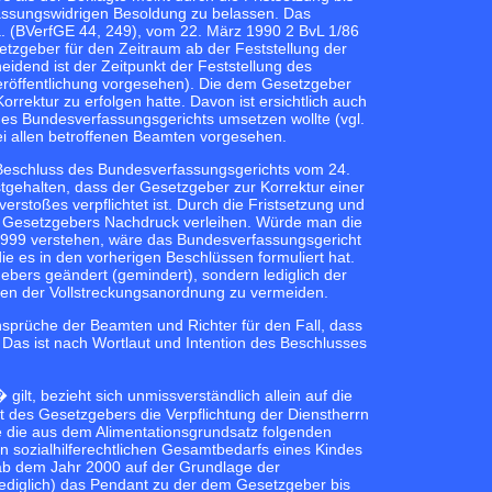
fassungswidrigen Besoldung zu belassen. Das
. (BVerfGE 44, 249), vom 22. März 1990 2 BvL 1/86
etzgeber für den Zeitraum ab der Feststellung der
eidend ist der Zeitpunkt der Feststellung des
eröffentlichung vorgesehen). Die dem Gesetzgeber
rrektur zu erfolgen hatte. Davon ist ersichtlich auch
des Bundesverfassungsgerichts umsetzen wollte (vgl.
ei allen betroffenen Beamten vorgesehen.
 Beschluss des Bundesverfassungsgerichts vom 24.
tgehalten, dass der Gesetzgeber zur Korrektur einer
rstoßes verpflichtet ist. Durch die Fristsetzung und
des Gesetzgebers Nachdruck verleihen. Würde man die
r 1999 verstehen, wäre das Bundesverfassungsgericht
 es in den vorherigen Beschlüssen formuliert hat.
gebers geändert (gemindert), sondern lediglich der
ifen der Vollstreckungsanordnung zu vermeiden.
sprüche der Beamten und Richter für den Fall, dass
 Das ist nach Wortlaut und Intention des Beschlusses
t, bezieht sich unmissverständlich allein auf die
it des Gesetzgebers die Verpflichtung der Dienstherrn
e die aus dem Alimentationsgrundsatz folgenden
n sozialhilferechtlichen Gesamtbedarfs eines Kindes
e ab dem Jahr 2000 auf der Grundlage der
ediglich) das Pendant zu der dem Gesetzgeber bis