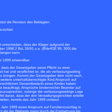
ützt die Revision des Beklagten.
rzichtet.
t entschieden, dass der Kläger aufgrund der
r 1998 2 BvL 26/91 u.a. (BVerfGE 99, 300) die
rlangen kann.
ahr 1999 anwendbar.
dass der Gesetzgeber seine Pflicht zu einer
at und verpflichtet ist, die als verfassungswidrig
zu bringen. Kommt der Gesetzgeber dem nicht nach,
weitere unterhaltsberechtigte Kind Anspruch auf
lferechtlichen Gesamtbedarfs eines Kindes haben
e beauftragt, Ansprüche kinderreicher Beamter auf
zuzusprechen, solange die verfassungswidrige Lage
el daran, dass der den Verwaltungsgerichten erteilte
ellen, bereits das Jahr 1999 umfasst.
 Jahr 1999 einen Anspruch auf Familienzuschlag in
ls der Beklagte meint durch die Fristsetzung bis