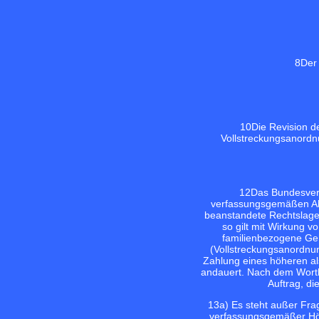
8
Der 
10
Die Revision d
Vollstreckungsanordn
12
Das Bundesverf
verfassungsgemäßen Alim
beanstandete Rechtslage
so gilt mit Wirkung v
familienbezogene Geh
(Vollstreckungsanordnun
Zahlung eines höheren al
andauert. Nach dem Wortla
Auftrag, di
13
a) Es steht außer Fra
verfassungsgemäßer Höh