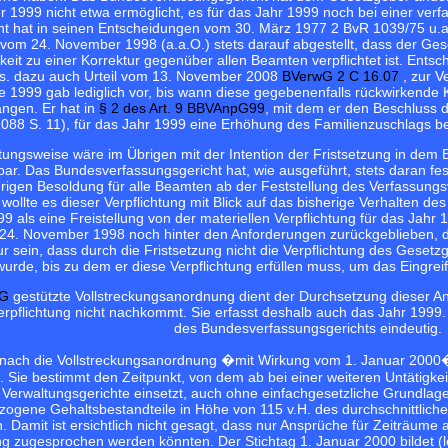
1999 nicht etwa ermöglicht, es für das Jahr 1999 noch bei einer ver
t hat in seinen Entscheidungen vom 30. März 1977 2 BvR 1039/75 u.a
vom 24. November 1998 (a.a.O.) stets darauf abgestellt, dass der Ges
eit zu einer Korrektur gegenüber allen Beamten verpflichtet ist. Entsch
s. dazu auch Urteil vom 13. November 2008
BVerwG 2 C 16.07
, zur V
 1999 gab lediglich vor, bis wann diese gegebenenfalls rückwirkende Ko
ngen. Er hat in
§ 2 des Art. 9 BBVAnpG99
, mit dem er den Beschluss 
088 S. 11), für das Jahr 1999 eine Erhöhung des Familienzuschlags b
ungsweise wäre im Übrigen mit der Intention der Fristsetzung in dem
r. Das Bundesverfassungsgericht hat, wie ausgeführt, stets daran fes
rigen Besoldung für alle Beamten ab der Feststellung des Verfassungsve
wollte es dieser Verpflichtung mit Blick auf das bisherige Verhalten 
99 als eine Freistellung von der materiellen Verpflichtung für das Jah
4. November 1998 noch hinter den Anforderungen zurückgeblieben, die
r sein, dass durch die Fristsetzung nicht die Verpflichtung des Gesetz
wurde, bis zu dem er diese Verpflichtung erfüllen muss, um das Eingre
GG
gestützte Vollstreckungsanordnung dient der Durchsetzung dieser An
rpflichtung nicht nachkommt. Sie erfasst deshalb auch das Jahr 1999.
des Bundesverfassungsgerichts eindeutig.
nach die Vollstreckungsanordnung �mit Wirkung vom 1. Januar 2000� gil
. Sie bestimmt den Zeitpunkt, von dem ab bei einer weiteren Untätigke
 Verwaltungsgerichte einsetzt, auch ohne einfachgesetzliche Grundlag
zogene Gehaltsbestandteile in Höhe von 115 v.H. des durchschnittliche
 Damit ist ersichtlich nicht gesagt, dass nur Ansprüche für Zeiträum
g zugesprochen werden könnten. Der Stichtag 1. Januar 2000 bildet (l