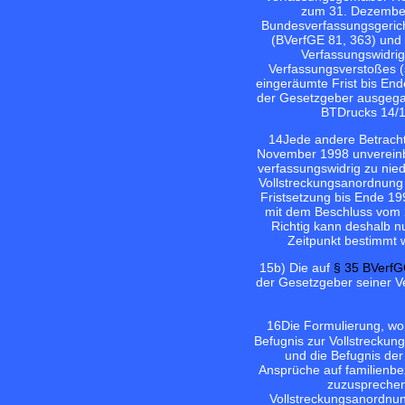
zum 31. Dezember 
Bundesverfassungsgerich
(BVerfGE 81, 363) und 
Verfassungswidrigk
Verfassungsverstoßes (
eingeräumte Frist bis Ende
der Gesetzgeber ausgega
BTDrucks 14/1
14
Jede andere Betracht
November 1998 unvereinba
verfassungswidrig zu nied
Vollstreckungsanordnung 
Fristsetzung bis Ende 19
mit dem Beschluss vom 2
Richtig kann deshalb nu
Zeitpunkt bestimmt 
15
b) Die auf
§ 35 BVerf
der Gesetzgeber seiner Ve
16
Die Formulierung, wo
Befugnis zur Vollstreckung
und die Befugnis der
Ansprüche auf familienbe
zuzusprechen.
Vollstreckungsanordnun