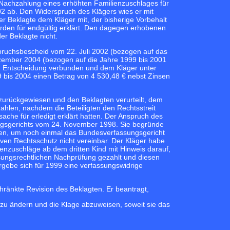
 Nachzahlung eines erhöhten Familienzuschlages für
002 ab. Den Widerspruch des Klägers wies er mit
r Beklagte dem Kläger mit, der bisherige Vorbehalt
rden für endgültig erklärt. Den dagegen erhobenen
r Beklagte nicht.
ruchsbescheid vom 22. Juli 2002 (bezogen auf das
ezember 2004 (bezogen auf die Jahre 1999 bis 2001
n Entscheidung verbunden und dem Kläger unter
 bis 2004 einen Betrag von 4 530,48 € nebst Zinsen
zurückgewiesen und den Beklagten verurteilt, dem
ahlen, nachdem die Beteiligten den Rechtsstreit
che für erledigt erklärt hatten. Der Anspruch des
ngsgerichts vom 24. November 1998. Sie begründe
fen, um noch einmal das Bundesverfassungsgericht
ven Rechtsschutz nicht vereinbar. Der Kläger habe
nzuschläge ab dem dritten Kind mit Hinweis darauf,
ssungsrechtlichen Nachprüfung gezahlt und diesen
gebe sich für 1999 eine verfassungswidrige
chränkte Revision des Beklagten. Er beantragt,
zu ändern und die Klage abzuweisen, soweit sie das