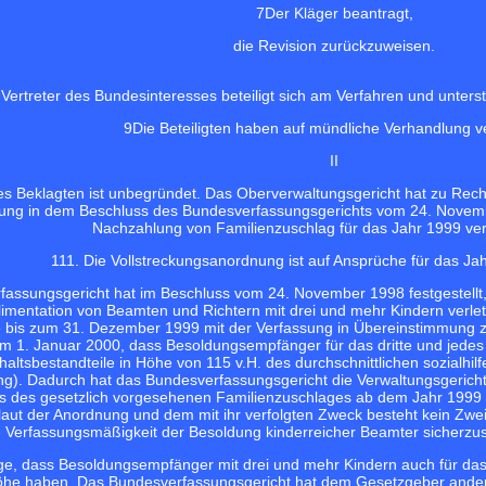
7
Der Kläger beantragt,
die Revision zurückzuweisen.
Vertreter des Bundesinteresses beteiligt sich am Verfahren und unterst
9
Die Beteiligten haben auf mündliche Verhandlung ve
II
es Beklagten ist unbegründet. Das Oberverwaltungsgericht hat zu Rech
ung in dem Beschluss des Bundesverfassungsgerichts vom 24. Novembe
Nachzahlung von Familienzuschlag für das Jahr 1999 ve
11
1. Die Vollstreckungsanordnung ist auf Ansprüche für das J
assungsgericht hat im Beschluss vom 24. November 1998 festgestellt, 
entation von Beamten und Richtern mit drei und mehr Kindern verletzt h
 bis zum 31. Dezember 1999 mit der Verfassung in Übereinstimmung 
om 1. Januar 2000, dass Besoldungsempfänger für das dritte und jedes 
altsbestandteile in Höhe von 115 v.H. des durchschnittlichen sozialhi
g). Dadurch hat das Bundesverfassungsgericht die Verwaltungsgericht
s des gesetzlich vorgesehenen Familienzuschlages ab dem Jahr 1999 
ut der Anordnung und dem mit ihr verfolgten Zweck besteht kein Zweif
e Verfassungsmäßigkeit der Besoldung kinderreicher Beamter sicherzust
ge, dass Besoldungsempfänger mit drei und mehr Kindern auch für das
e haben. Das Bundesverfassungsgericht hat dem Gesetzgeber anders a