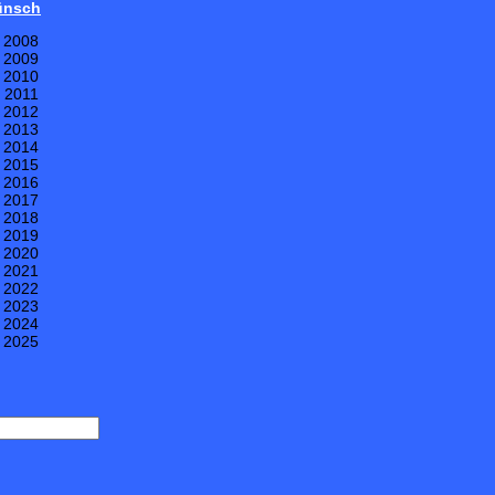
Wünsch
e 2008
e 2009
e 2010
e 2011
e 2012
e 2013
e 2014
e 2015
e 2016
e 2017
e 2018
e 2019
e 2020
e 2021
e 2022
e 2023
e 2024
e 2025