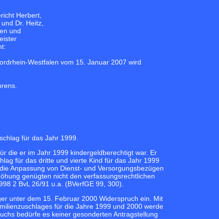
icht Herbert,
und Dr. Heitz,
sen und
ister
t:
Nordrhein-Westfalen vom 15. Januar 2007 wird
hrens.
schlag für das Jahr 1999.
ür die er im Jahr 1999 kindergeldberechtigt war. Er
g für das dritte und vierte Kind für das Jahr 1999
r die Anpassung von Dienst- und Versorgungsbezügen
höhung genügten nicht den verfassungsrechtlichen
8 2 BvL 26/91 u.a. (BVerfGE 99, 300).
ger unter dem 15. Februar 2000 Widerspruch ein. Mit
amilienzuschlages für die Jahre 1999 und 2000 werde
ruchs bedürfe es keiner gesonderten Antragstellung