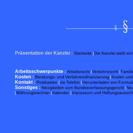
Präsentation der Kanzlei :
Startseite
|
Die Kanzlei stellt sic
Arbeitsschwerpunkte :
Arbeitsrecht
|
Verkehrsrecht
|
Famili
Kosten :
Beratungs- und Verfahrensfinanzierung
|
Kosten un
Kontakt :
Postkasten
|
via Telefon
|
Herunterladen von Formul
Sonstiges :
Neuigkeiten vom Bundesverfassungsgericht
|
Neu
|
Währungsrechner
|
Kalender
|
Impressum und Haftungsaussch