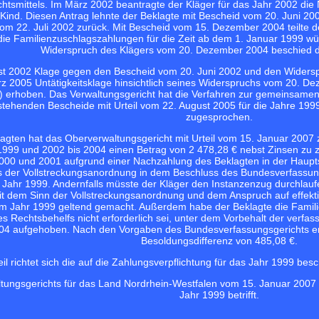
htsmittels. Im März 2002 beantragte der Kläger für das Jahr 2002 die
e Kind. Diesen Antrag lehnte der Beklagte mit Bescheid vom 20. Juni 2
m 22. Juli 2002 zurück. Mit Bescheid vom 15. Dezember 2004 teilte de
e Familienzuschlagszahlungen für die Zeit ab dem 1. Januar 1999 wü
Widerspruch des Klägers vom 20. Dezember 2004 beschied de
st 2002 Klage gegen den Bescheid vom 20. Juni 2002 und den Widersp
z 2005 Untätigkeitsklage hinsichtlich seines Widerspruchs vom 20. D
 erhoben. Das Verwaltungsgericht hat die Verfahren zur gemeinsame
ehenden Bescheide mit Urteil vom 22. August 2005 für die Jahre 1999
zugesprochen.
agten hat das Oberverwaltungsgericht mit Urteil vom 15. Januar 2007 
 1999 und 2002 bis 2004 einen Betrag von 2 478,28 € nebst Zinsen zu z
 2000 und 2001 aufgrund einer Nachzahlung des Beklagten in der Hauptsa
us der Vollstreckungsanordnung in dem Beschluss des Bundesverfassu
 Jahr 1999. Andernfalls müsste der Kläger den Instanzenzug durchlau
t dem Sinn der Vollstreckungsanordnung und dem Anspruch auf effekti
im Jahr 1999 geltend gemacht. Außerdem habe der Beklagte die Familie
s Rechtsbehelfs nicht erforderlich sei, unter dem Vorbehalt der verfa
004 aufgehoben. Nach den Vorgaben des Bundesverfassungsgerichts er
Besoldungsdifferenz von 485,08 €.
il richtet sich die auf die Zahlungsverpflichtung für das Jahr 1999 bes
ltungsgerichts für das Land Nordrhein-Westfalen vom 15. Januar 2007 
Jahr 1999 betrifft.