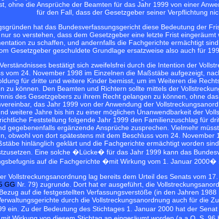
st, ohne die Ansprüche der Beamten für das Jahr 1999 von einer Anw
für den Fall, dass der Gesetzgeber seiner Verpflichtung n
sgründen hat das Bundesverfassungsgericht diese Bedeutung der Fristse
nur so verstehen, dass dem Gesetzgeber eine letzte Frist eingeräumt 
entation zu schaffen, und andernfalls die Fachgerichte ermächtigt s
om Gesetzgeber geschuldete Grundlage ersatzweise also auch für 19
s Verständnisses bestätigt sich zweifelsfrei durch die Intention der Vo
s vom 24. November 1998 im Einzelnen die Maßstäbe aufgezeigt, nach
dung für dritte und weitere Kinder bemisst, um im Weiteren die Rec
n zu können. Den Beamten und Richtern sollte mittels der Vollstreck
umnis des Gesetzgebers zu ihrem Recht gelangen zu können, ohne dass
nvereinbar, das Jahr 1999 von der Anwendung der Vollstreckungsanor
nd weitere Jahre bis hin zu einer möglichen Unanwendbarkeit der Volls
richtliche Feststellung folgende Jahr 1999 den Familienzuschlag für d
und gegebenenfalls ergänzende Ansprüche zusprechen. Vielmehr müsste
n, obwohl von dort spätestens mit dem Beschluss vom 24. November 199
stäbe hinlänglich geklärt und die Fachgerichte ermächtigt worden sin
estzusetzen. Eine solche �Lücke� für das Jahr 1999 kann das Bundesv
ngsbefugnis auf die Fachgerichte �mit Wirkung vom 1. Januar 2000� 
er Vollstreckungsanordnung lag bereits dem Urteil des Senats vom 17
 5 GG
Nr. 79) zugrunde. Dort hat er ausgeführt, die Vollstreckungsanor
 Bezug auf die festgestellten Verfassungsverstöße (in den Jahren 1988
rwaltungsgerichte durch die Vollstreckungsanordnung auch für die Zukunf
99 ein. Zu der Bedeutung des Stichtages 1. Januar 2000 hat der Senat
mit Wirkung von diesem Stichtag an eingeräumt worden (a.a.O. S. 96 b