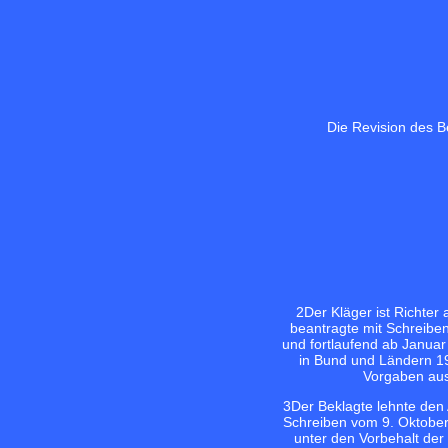
Die Revision des B
2
Der Kläger ist Richter
beantragte mit Schreibe
und fortlaufend ab Janua
in Bund und Ländern 19
Vorgaben aus
3
Der Beklagte lehnte den
Schreiben vom 9. Oktober
unter den Vorbehalt der