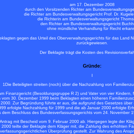
am 17. Dezember 2008
durch den Vorsitzenden Richter am Bundesverwaltungsger
die Richter am Bundesverwaltungsgericht Prof. Dr. Kugele 
die Richterin am Bundesverwaltungsgericht Thom
den Richter am Bundesverwaltungsgericht Buchhe
ohne mündliche Verhandlung für Recht erkann
eklagten gegen das Urteil des Oberverwaltungsgerichts für das Land 
zurückgewiesen.
Der Beklagte trägt die Kosten des Revisionsverfa
Gründe:
I
1
Die Beteiligten streiten (noch) über die Nachzahlung von Familienzu
 am Finanzgericht (Besoldungsgruppe R 2) und Vater von vier Kindern, f
n vom 30. Dezember 1999 beim Beklagten einen höheren Familienzuschla
r 2000. Zur Begründung führte er aus, die aufgrund des Gesetzes übe
99 erfolgte Nachzahlung für 1999 und die ab Januar 2000 erfolgte Er
 dem Beschluss des Bundesverfassungsgerichts vom 24. November 199
 Antrag mit Bescheid vom 9. Februar 2000 ab. Hiergegen legte der Klä
 2000 teilte der Beklagte dem Kläger mit, die Zahlung des erhöhten F
 verfassungsgerichtlichen Überprüfung gestellt. Zur Wahrung des Ansp