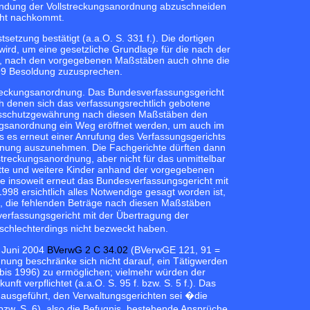
endung der Vollstreckungsanordnung abzuschneiden
icht nachkommt.
tzung bestätigt (a.a.O. S. 331 f.). Die dortigen
wird, um eine gesetzliche Grundlage für die nach der
ind, nach den vorgegebenen Maßstäben auch ohne die
99 Besoldung zuzusprechen.
llstreckungsanordnung. Das Bundesverfassungsgericht
 denen sich das verfassungsrechtlich gebotene
htsschutzgewährung nach diesen Maßstäben den
ungsanordnung ein Weg eröffnet werden, um auch im
 es erneut einer Anrufung des Verfassungsgerichts
dnung auszunehmen. Die Fachgerichte dürften dann
treckungsanordnung, aber nicht für das unmittelbar
ritte und weitere Kinder anhand der vorgegebenen
 insoweit erneut das Bundesverfassungsgericht mit
8 ersichtlich alles Notwendige gesagt worden ist,
d, die fehlenden Beträge nach diesen Maßstäben
erfassungsgericht mit der Übertragung der
schlechterdings nicht bezweckt haben.
. Juni 2004
BVerwG 2 C 34.02
(BVerwGE 121, 91 =
dnung beschränke sich nicht darauf, ein Tätigwerden
 bis 1996) zu ermöglichen; vielmehr würden der
t verpflichtet (a.a.O. S. 95 f. bzw. S. 5 f.). Das
 ausgeführt, den Verwaltungsgerichten sei �die
zw. S. 6), also die Befugnis, bestehende Ansprüche