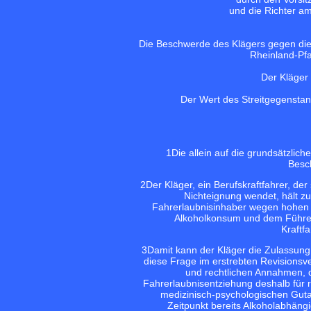
und die Richter a
Die Beschwerde des Klägers gegen die 
Rheinland-Pfa
Der Kläger
Der Wert des Streitgegenstan
1
Die allein auf die grundsätzlic
Besch
2
Der Kläger, ein Berufskraftfahrer, de
Nichteignung wendet, hält z
Fahrerlaubnisinhaber wegen hohen
Alkoholkonsum und dem Führen
Kraftf
3
Damit kann der Kläger die Zulassung
diese Frage im erstrebten Revisionsve
und rechtlichen Annahmen, d
Fahrerlaubnisentziehung deshalb für 
medizinisch-psychologischen Gut
Zeitpunkt bereits Alkoholabhängi