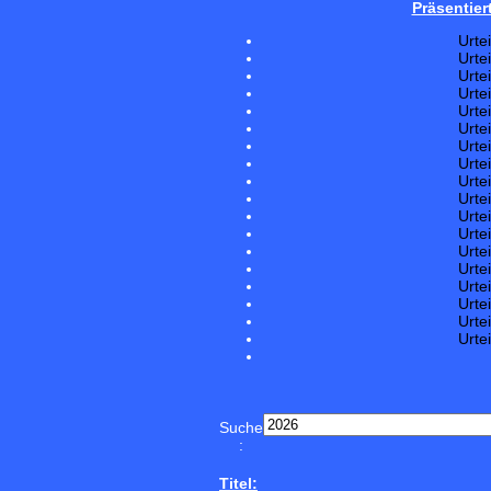
Präsentier
Urte
Urte
Urte
Urte
Urte
Urte
Urte
Urte
Urte
Urte
Urte
Urte
Urte
Urte
Urte
Urte
Urte
Urte
Suche
:
Titel: