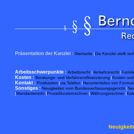
Präsentation der Kanzlei :
Startseite
|
Die Kanzlei stellt sic
Arbeitsschwerpunkte :
Arbeitsrecht
|
Verkehrsrecht
|
Famili
Kosten :
Beratungs- und Verfahrensfinanzierung
|
Kosten un
Kontakt :
Postkasten
|
via Telefon
|
Herunterladen von Formul
Sonstiges :
Neuigkeiten vom Bundesverfassungsgericht
|
Neu
|
Mandanteninfo
|
Prozeßkostenrechner
|
Währungsrechner
|
Kal
Neuigkeit