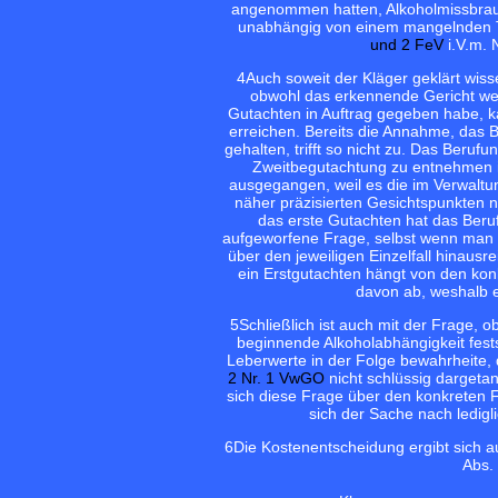
angenommen hatten, Alkoholmissbrauc
unabhängig von einem mangelnden T
und 2 FeV
i.V.m. 
4
Auch soweit der Kläger geklärt wisse
obwohl das erkennende Gericht weg
Gutachten in Auftrag gegeben habe, k
erreichen. Bereits die Annahme, das B
gehalten, trifft so nicht zu. Das Beruf
Zweitbegutachtung zu entnehmen is
ausgegangen, weil es die im Verwaltu
näher präzisierten Gesichtspunkten no
das erste Gutachten hat das Beruf
aufgeworfene Frage, selbst wenn man de
über den jeweiligen Einzelfall hinaus
ein Erstgutachten hängt von den ko
davon ab, weshalb e
5
Schließlich ist auch mit der Frage,
beginnende Alkoholabhängigkeit fests
Leberwerte in der Folge bewahrheite,
2 Nr. 1 VwGO
nicht schlüssig dargetan
sich diese Frage über den konkreten Fa
sich der Sache nach ledigl
6
Die Kostenentscheidung ergibt sich 
Abs.