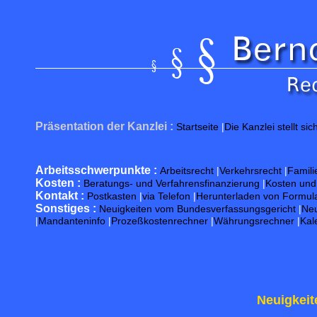
Präsentation der Kanzlei :
Startseite
|
Die Kanzlei stellt sic
Arbeitsschwerpunkte :
Arbeitsrecht
|
Verkehrsrecht
|
Famili
Kosten :
Beratungs- und Verfahrensfinanzierung
|
Kosten un
Kontakt :
Postkasten
|
via Telefon
|
Herunterladen von Formul
Sonstiges :
Neuigkeiten vom Bundesverfassungsgericht
|
Neu
|
Mandanteninfo
|
Prozeßkostenrechner
|
Währungsrechner
|
Kal
Neuigkeit