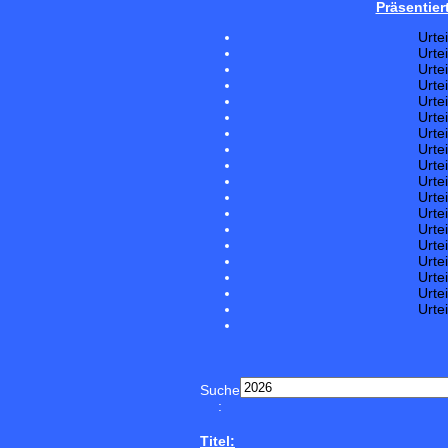
Präsentier
Urte
Urte
Urte
Urte
Urte
Urte
Urte
Urte
Urte
Urte
Urte
Urte
Urte
Urte
Urte
Urte
Urte
Urte
Suche
:
Titel: