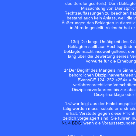
des Berufungsurteils). Dem Beklagt
Missachtung von Dienstpflicht
Rechtsauffassungen zu beachten hatt
bestand auch kein Anlass, weil die v
Äußerungen des Beklagten in dienstlic
in Abrede gestellt. Vielmehr hat er
13
d) Die lange Untätigkeit des Kl
Beklagten stellt aus Rechtsgründe
Beklagte macht insoweit geltend, der 
lang über die Bewertung seines Ver
Vorwürfe für die Erhebung
14
Der Begriff des Mangels im Sinne
behördlichen Disziplinarverfahren
BVerwGE 124, 252 <254> = B
verfahrensrechtliche Vorschrift
Disziplinarverfahrens bis zur ab
Disziplinarklage oder 
15
Zwar folgt aus der Einleitungspfl
tätig werden muss, sobald er erstmals
erhält. Verstöße gegen diese Pflicht
zeitlich vorgelagert sind. Sie führen
Nr. 4 BDG
, wenn die Voraussetzunge