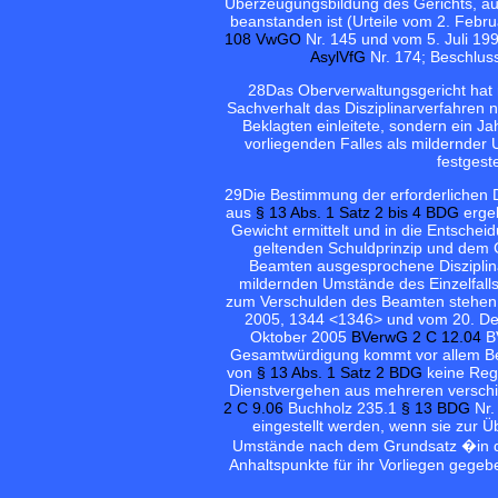
Überzeugungsbildung des Gerichts, auc
beanstanden ist (Urteile vom 2. Febr
108 VwGO
Nr. 145 und vom 5. Juli 19
AsylVfG
Nr. 174; Beschlus
28
Das Oberverwaltungsgericht hat 
Sachverhalt das Disziplinarverfahren n
Beklagten einleitete, sondern ein J
vorliegenden Falles als mildernder
festgest
29
Die Bestimmung der erforderlichen 
aus
§ 13 Abs. 1 Satz 2 bis 4 BDG
ergeb
Gewicht ermittelt und in die Entscheid
geltenden Schuldprinzip und dem 
Beamten ausgesprochene Disziplin
mildernden Umstände des Einzelfall
zum Verschulden des Beamten stehen
2005, 1344 <1346> und vom 20. De
Oktober 2005
BVerwG 2 C 12.04
BV
Gesamtwürdigung kommt vor allem Be
von
§ 13 Abs. 1 Satz 2 BDG
keine Rege
Dienstvergehen aus mehreren verschie
2 C 9.06
Buchholz 235.1
§ 13 BDG
Nr.
eingestellt werden, wenn sie zur
Umstände nach dem Grundsatz �in du
Anhaltspunkte für ihr Vorliegen gegebe