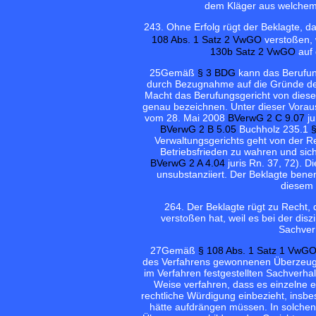
dem Kläger aus welchem G
24
3. Ohne Erfolg rügt der Beklagte,
108 Abs. 1 Satz 2 VwGO
verstoßen, 
130b Satz 2 VwGO
auf 
25
Gemäß
§ 3 BDG
kann das Berufun
durch Bezugnahme auf die Gründe de
Macht das Berufungsgericht von dies
genau bezeichnen. Unter dieser Voraus
vom 28. Mai 2008
BVerwG 2 C 9.07
ju
BVerwG 2 B 5.05
Buchholz 235.1
Verwaltungsgerichts geht von der R
Betriebsfrieden zu wahren und sich
BVerwG 2 A 4.04
juris Rn. 37, 72). D
unsubstanziiert. Der Beklagte ben
diesem 
26
4. Der Beklagte rügt zu Recht
verstoßen hat, weil es bei der dis
Sachverh
27
Gemäß
§ 108 Abs. 1 Satz 1 VwG
des Verfahrens gewonnenen Überzeugun
im Verfahren festgestellten Sachverhalt
Weise verfahren, dass es einzelne e
rechtliche Würdigung einbezieht, insb
hätte aufdrängen müssen. In solchen 