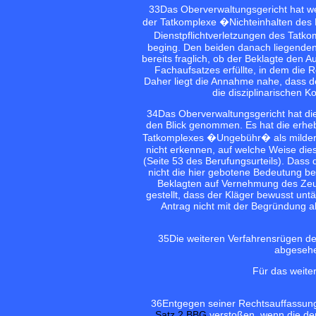
33
Das Oberverwaltungsgericht hat wei
der Tatkomplexe �Nichteinhalten des
Dienstpflichtverletzungen des Tatk
beging. Den beiden danach liegenden
bereits fraglich, ob der Beklagte den
Fachaufsatzes erfüllte, in dem die
Daher liegt die Annahme nahe, dass d
die disziplinarischen 
34
Das Oberverwaltungsgericht hat d
den Blick genommen. Es hat die erheb
Tatkomplexes �Ungebühr� als mildernd
nicht erkennen, auf welche Weise di
(Seite 53 des Berufungsurteils). Das
nicht die hier gebotene Bedeutung b
Beklagten auf Vernehmung des Zeuge
gestellt, dass der Kläger bewusst unt
Antrag nicht mit der Begründung 
35
Die weiteren Verfahrensrügen de
abgesehe
Für das weite
36
Entgegen seiner Rechtsauffassung
Satz 2 BBG
verstoßen, wenn die den