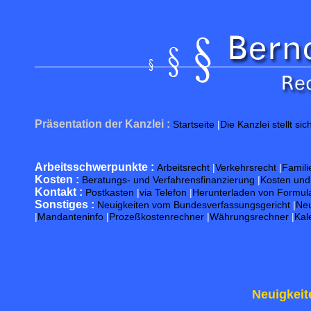
Präsentation der Kanzlei :
Startseite
|
Die Kanzlei stellt sic
Arbeitsschwerpunkte :
Arbeitsrecht
|
Verkehrsrecht
|
Famili
Kosten :
Beratungs- und Verfahrensfinanzierung
|
Kosten un
Kontakt :
Postkasten
|
via Telefon
|
Herunterladen von Formul
Sonstiges :
Neuigkeiten vom Bundesverfassungsgericht
|
Neu
|
Mandanteninfo
|
Prozeßkostenrechner
|
Währungsrechner
|
Kal
Neuigkeit