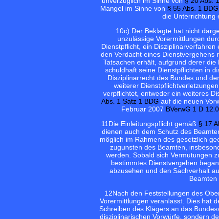
unverzüglich im Sinne von
§ 20 Abs. 
Mangel im Sinne von
§ 55 Abs. 1 BDG
die Unterrichtung 
10
c) Der Beklagte hat nicht darg
unzulässige Vorermittlungen durc
Dienstpflicht, ein Disziplinarverfahre
den Verdacht eines Dienstvergehens re
Tatsachen erhält, aufgrund derer die
schuldhaft seine Dienstpflichten in di
Disziplinarrecht des Bundes und der
weiterer Dienstpflichtverletzunge
verpflichtet, entweder ein weiteres 
Abs. 1 Satz 1 BDG
auf die neuen Vorw
Februar 2007
BVerwG 1 D 12.
11
Die Einleitungspflicht gemäß
§ 17 A
dienen auch dem Schutz des Beamten. S
möglich im Rahmen des gesetzlich geor
zugunsten des Beamten, insbeson
werden. Sobald sich Vermutungen zu
bestimmtes Dienstvergehen began
abzusehen und den Sachverhalt auß
Beamten z
12
Nach den Feststellungen des Oberv
Vorermittlungen veranlasst. Dies hat d
Schreiben des Klägers an das Bundesv
disziplinarischen Vorwürfe, sondern d