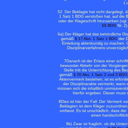
f.
5
2. Der Beklagte hat nicht dargelegt,
1 Satz 1 BDG verstoßen hat, auf die 
oder der Klageschrift hinzuwirken (vg
55 BDG
Nr. 2)
6
a) Der Kläger hat das behördliche Disz
gemäß
§ 17 Abs. 1 Satz 1 BDG
der D
Einleitung aktenkundig zu machen
Disziplinarverfahrens unverzügli
7
Danach ist der Erlass einer schri
bewusster Abkehr von der Vorgänge
Stelle tritt die Unterrichtung des 
gemäß
§ 20 Abs. 1 Satz 2 und 3 BDG
Aktenvermerk bestehen, ist es erforde
der Disziplinarakte vermerkt, wann 
müssen sich die inhaltlich unmissverst
hierfür ergeben. Dieser muss 
8
Dies ist hier der Fall: Der Vermerk v
Beklagten ist dem Kläger zuzuordnen
umfasst. Es ist unschädlich, dass der
einen handschriftlic
9
b) Zwar ist fraglich, ob die Unt