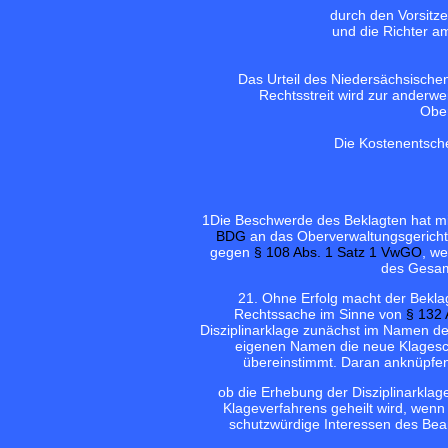
durch den Vorsitz
und die Richter a
Das Urteil des Niedersächsische
Rechtsstreit wird zur anderw
Ober
Die Kostenentsche
1
Die Beschwerde des Beklagten hat m
BDG
an das Oberverwaltungsgericht 
gegen
§ 108 Abs. 1 Satz 1 VwGO
, we
des Gesam
2
1. Ohne Erfolg macht der Bekla
Rechtssache im Sinne von
§ 132 
Disziplinarklage zunächst im Namen der
eigenen Namen die neue Klageschri
übereinstimmt. Daran anknüpfend
ob die Erhebung der Disziplinarklag
Klageverfahrens geheilt wird, wenn
schutzwürdige Interessen des Beam