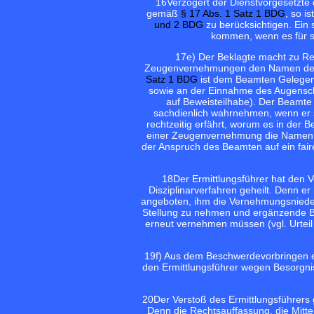
16
Verzögert der Dienstvorgesetzte d
gemäß
§ 17 Abs. 1 Satz 1 BDG
, so 
und 2 BDG
zu berücksichtigen. Ein
kommen, wenn es für sei
17
e) Der Beklagte macht zu Re
Zeugenvernehmungen den Namen de
Satz 1 BDG
ist dem Beamten Gelegen
sowie an der Einnahme des Augensche
auf Beweisteilhabe). Der Beamte
sachdienlich wahrnehmen, wenn er s
rechtzeitig erfährt, worum es in der 
einer Zeugenvernehmung die Namen d
der Anspruch des Beamten auf ein fair
18
Der Ermittlungsführer hat den 
Disziplinarverfahren geheilt. Denn e
angeboten, ihm die Vernehmungsnieders
Stellung zu nehmen und ergänzende Be
erneut vernehmen müssen (vgl. Urteil
19
f) Aus dem Beschwerdevorbringen erg
den Ermittlungsführer wegen Besorgn
20
Der Verstoß des Ermittlungsführer
Denn die Rechtsauffassung, die Mitt