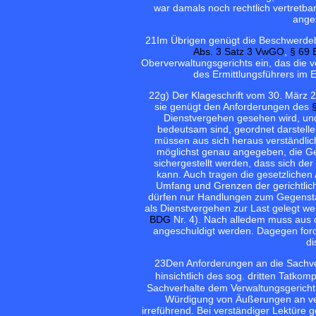
war damals noch rechtlich vertretba
anges
21
Im Übrigen genügt die Beschwerde
Abs. 3 Satz 3 VwGO
,
§ 69
Oberverwaltungsgerichts ein, das die 
des Ermittlungsführers im E
22
g) Der Klageschrift vom 30. März 
sie genügt den Anforderungen des
Dienstvergehen gesehen wird, und
bedeutsam sind, geordnet darstelle
müssen aus sich heraus verständlic
möglichst genau angegeben, die Ge
sichergestellt werden, dass sich de
kann. Auch tragen die gesetzliche
Umfang und Grenzen der gerichtlich
dürfen nur Handlungen zum Gegensta
als Dienstvergehen zur Last gelegt w
BDG
Nr. 4). Nach alledem muss aus d
angeschuldigt werden. Dagegen for
di
23
Den Anforderungen an die Sachver
hinsichtlich des sog. dritten Tatko
Sachverhalte dem Verwaltungsgericht
Würdigung von Äußerungen an ver
irreführend. Bei verständiger Lektüre 