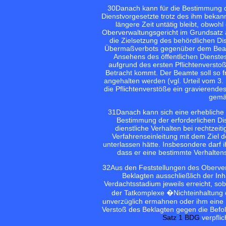
30
Danach kann für die Bestimmung d
Dienstvorgesetzte trotz des ihm beka
längere Zeit untätig bleibt, obwo
Oberverwaltungsgericht im Grundsatz a
die Zielsetzung des behördlichen Di
Übermaßverbots gegenüber dem Beamt
Ansehens des öffentlichen Dienstes
aufgrund des ersten Pflichtenverst
Betracht kommt. Der Beamte soll so fr
angehalten werden (vgl. Urteil vom 3. 
die Pflichtenverstöße ein gravieren
gem
31
Danach kann sich eine erhebliche 
Bestimmung der erforderlichen D
dienstliche Verhalten bei rechtzei
Verfahrenseinleitung mit dem Ziel d
unterlassen hätte. Insbesondere darf i
dass er eine bestimmte Verhaltenswe
32
Aus den Feststellungen des Oberver
Beklagten ausschließlich der In
Verdachtsstadium jeweils erreicht, sob
der Tatkomplexe �Nichteinhaltung
unverzüglich ermahnen oder ihm eine 
Verstoß des Beklagten gegen die Befo
Satz 1 BDG
verpflic