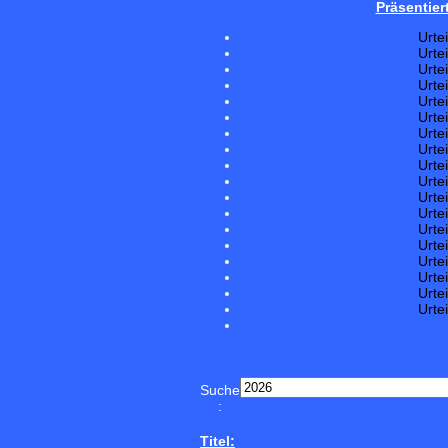
Präsentier
Urte
Urte
Urte
Urte
Urte
Urte
Urte
Urte
Urte
Urte
Urte
Urte
Urte
Urte
Urte
Urte
Urte
Urte
Suche
:
Titel: