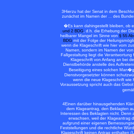
3
Hierzu hat der Senat in dem Besch
zunächst im Namen der ... des Bundes 
�Es kann dahingestellt bleiben, ob 
und 2 BDG
, d.h. die Erhebung der Dis
heilbarer Mangel im Sinne von
§ 55 Ab
BDG
mit der Folge der Heilungsmögl
wenn die Klageschrift wie hier vom zu
Namen, sondern im Namen der von ih
Fallgestaltung liegt die Verantwortung 
Klageschrift von Anfang an bei de
Dienstbehörde anstelle des Auftretens
Beseitigung eines solchen Man�gel
Dienstvorgesetzter können schutzwür
wenn die neue Klageschrift wie hi
Voraussetzung spricht auch das Gebo
gem
4
Einen darüber hinausgehenden Klärun
dem Klageantrag, den Beklagten au
Interessen des Beklagten nicht. Denn 
erwachsen, weil der Klageantrag d
aufgrund einer eigenen Bemessung
Feststellungen und die rechtliche Wür
Klageschrift keinen Antrag enthalten 