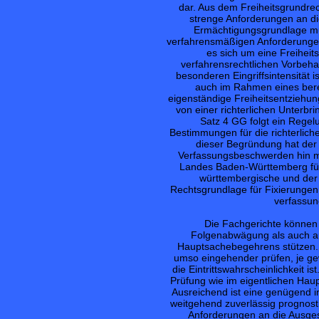
dar. Aus dem Freiheitsgrundre
strenge Anforderungen an die
Ermächtigungsgrundlage mu
verfahrensmäßigen Anforderungen 
es sich um eine Freiheit
verfahrensrechtlichen Vorbehal
besonderen Eingriffsintensität i
auch im Rahmen eines berei
eigenständige Freiheitsentziehung
von einer richterlichen Unterbr
Satz 4 GG folgt ein Regel
Bestimmungen für die richterlich
dieser Begründung hat der
Verfassungsbeschwerden hin mit
Landes Baden-Württemberg für 
württembergische und der 
Rechtsgrundlage für Fixierungen 
verfassu
Die Fachgerichte können 
Folgenabwägung als auch au
Hauptsachebegehrens stützen.
umso eingehender prüfen, je ge
die Eintrittswahrscheinlichkeit 
Prüfung wie im eigentlichen Hau
Ausreichend ist eine genügend i
weitgehend zuverlässig prognost
Anforderungen an die Ausgest