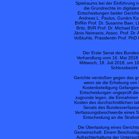
Spielraums bei der Einführung 
die Grundrechte im digitale
Entscheidungen beider Gerichte 
Andreas L. Paulus, Gunārs Kus
BVRin Prof. Dr. Susanne Baer, LL
Britz, BVR Prof. Dr. Michael Eic
Jānis Neimanis, Assoc. Prof. Dr. A
Voßkuhle, Präsidentin Prof. PhD I
Der Erste Senat des Bundes
Verhandlung vom 16. Mai 2018 (
Mittwoch, 18. Juli 2018, um 1
Schlossbezirk 
Gerichte verstoßen gegen das gr
wenn sie die Erhebung von 
Kostenbeteiligung Gefangene
Entscheidungen ungeprüft die 
zugrunde legen, die Einnahmen
Kosten des durchschnittlichen t
Senats des Bundesverfassung
Verfassungsbeschwerde eines St
Entscheidung an die Strafv
Die Überlastung eines Gerichts 
Gemeinschaft. Einem Beschuldig
Aufrechterhaltung der Untersuc