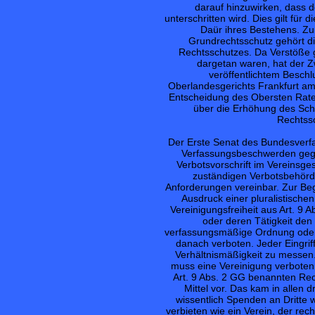
darauf hinzuwirken, dass 
unterschritten wird. Dies gilt für
Daür ihres Bestehens. Z
Grundrechtsschutz gehört di
Rechtsschutzes. Da Verstöße g
dargetan waren, hat der Z
veröffentlichtem Besch
Oberlandesgerichts Frankfurt am
Entscheidung des Obersten Rates
über die Erhöhung des Schu
Rechtssc
Der Erste Senat des Bundesverfa
Verfassungsbeschwerden gege
Verbotsvorschrift im Vereinsge
zuständigen Verbotsbehörde
Anforderungen vereinbar. Zur Beg
Ausdruck einer pluralistische
Vereinigungsfreiheit aus Art. 9
oder deren Tätigkeit den
verfassungsmäßige Ordnung oder 
danach verboten. Jeder Eingriff
Verhältnismäßigkeit zu messen. 
muss eine Vereinigung verbote
Art. 9 Abs. 2 GG benannten Rec
Mittel vor. Das kam in allen d
wissentlich Spenden an Dritte w
verbieten wie ein Verein, der rech