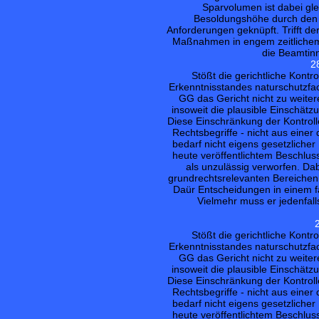
Sparvolumen ist dabei gle
Besoldungshöhe durch den 
Anforderungen geknüpft. Trifft 
Maßnahmen in engem zeitlichem
die Beamtin
2
Stößt die gerichtliche Kontr
Erkenntnisstandes naturschutzfach
GG das Gericht nicht zu weiter
insoweit die plausible Einschät
Diese Einschränkung der Kontrolle
Rechtsbegriffe - nicht aus eine
bedarf nicht eigens gesetzlicher
heute veröffentlichtem Beschl
als unzulässig verworfen. Dab
grundrechtsrelevanten Bereichen
Daür Entscheidungen in einem f
Vielmehr muss er jedenfall
Stößt die gerichtliche Kontr
Erkenntnisstandes naturschutzfach
GG das Gericht nicht zu weiter
insoweit die plausible Einschät
Diese Einschränkung der Kontrolle
Rechtsbegriffe - nicht aus eine
bedarf nicht eigens gesetzlicher
heute veröffentlichtem Beschl