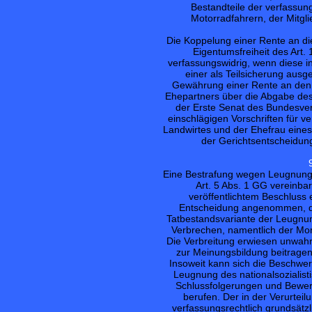
Bestandteile der verfassu
Motorradfahrern, der Mitglie
Die Koppelung einer Rente an die 
Eigentumsfreiheit des Art.
verfassungswidrig, wenn diese i
einer als Teilsicherung ausg
Gewährung einer Rente an den 
Ehepartners über die Abgabe de
der Erste Senat des Bundesver
einschlägigen Vorschriften für 
Landwirtes und der Ehefrau eines
der Gerichtsentscheidun
Eine Bestrafung wegen Leugnung d
Art. 5 Abs. 1 GG vereinba
veröffentlichtem Beschluss
Entscheidung angenommen, di
Tatbestandsvariante der Leugnun
Verbrechen, namentlich der Mor
Die Verbreitung erwiesen unwah
zur Meinungsbildung beitragen 
Insoweit kann sich die Beschwerd
Leugnung des nationalsozialist
Schlussfolgerungen und Bewertu
berufen. Der in der Verurteil
verfassungsrechtlich grundsätzl