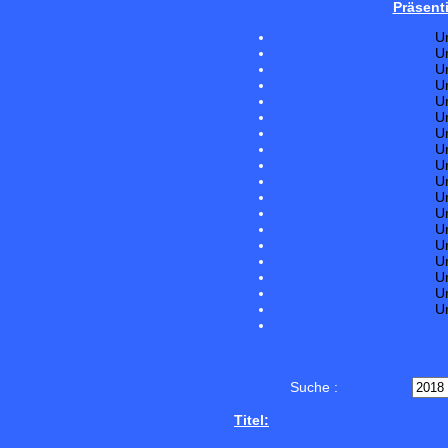
Präsent
U
U
U
U
U
U
U
U
U
U
U
U
U
U
U
U
U
U
Suche :
Titel: