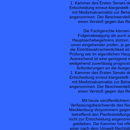
1. Kammer des Ersten Senats des
Entscheidung erneut klargestell
mit Medizinalcannabis zur Beh
angenommen. Der Beschwerdefüh
einen Verstoß gegen das Rec
Die Fachgerichte können 
Folgenabwägung als auch au
Hauptsachebegehrens stützen.
umso eingehender prüfen, je ge
die Eintrittswahrscheinlichkeit 
Prüfung wie im eigentlichen Hau
Ausreichend ist eine genügend i
weitgehend zuverlässig prognost
Anforderungen an die Ausgest
1. Kammer des Ersten Senats des
Entscheidung erneut klargestell
mit Medizinalcannabis zur Beh
angenommen. Der Beschwerdefüh
einen Verstoß gegen das Rec
Mit heute veröffentlichte
Verfassungsbeschwerde des Na
Mecklenburg-Vorpommern gegen e
betreffend den Planfeststellun
nicht zur Entscheidung angenomm
geblieben. Die Kammer hat of
einer nach dem Umwelt-Rechtsbe