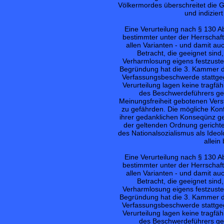
Völkermordes überschreitet die G
und indizier
Eine Verurteilung nach § 130 
bestimmter unter der Herrschaf
allen Varianten - und damit a
Betracht, die geeignet sind,
Verharmlosung eigens festzustell
Begründung hat die 3. Kammer de
Verfassungsbeschwerde stattgege
Verurteilung lagen keine tragf
des Beschwerdeführers gee
Meinungsfreiheit gebotenen Verst
zu gefährden. Die mögliche Kon
ihrer gedanklichen Konseqünz gef
der geltenden Ordnung gerichtet
des Nationalsozialismus als Ideol
allein
Eine Verurteilung nach § 130 
bestimmter unter der Herrschaf
allen Varianten - und damit a
Betracht, die geeignet sind,
Verharmlosung eigens festzustell
Begründung hat die 3. Kammer de
Verfassungsbeschwerde stattgege
Verurteilung lagen keine tragf
des Beschwerdeführers gee