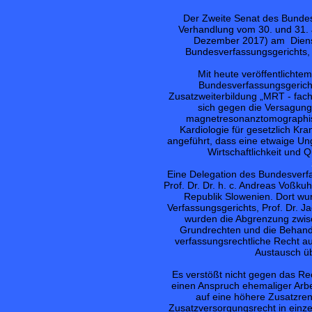
Der Zweite Senat des Bundes
Verhandlung vom 30. und 31. 
Dezember 2017) am Diensta
Bundesverfassungsgerichts, 
Mit heute veröffentlicht
Bundesverfassungsgerich
Zusatzweiterbildung „MRT - fac
sich gegen die Versagun
magnetresonanztomographis
Kardiologie für gesetzlich K
angeführt, dass eine etwaige Un
Wirtschaftlichkeit und Q
Eine Delegation des Bundesverfa
Prof. Dr. Dr. h. c. Andreas Voßku
Republik Slowenien. Dort wu
Verfassungsgerichts, Prof. Dr.
wurden die Abgrenzung zwis
Grundrechten und die Behand
verfassungsrechtliche Recht au
Austausch üb
Es verstößt nicht gegen das Re
einen Anspruch ehemaliger Arbe
auf eine höhere Zusatzren
Zusatzversorgungsrecht in einz