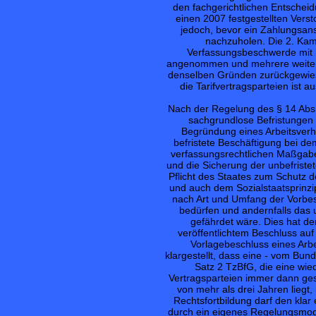
den fachgerichtlichen Entscheid
einen 2007 festgestellten Verst
jedoch, bevor ein Zahlungsans
nachzuholen. Die 2. Kam
Verfassungsbeschwerde mit h
angenommen und mehrere weitere
denselben Gründen zurückgewie
die Tarifvertragsparteien ist 
Nach der Regelung des § 14 Abs. 
sachgrundlose Befristungen 
Begründung eines Arbeitsverhä
befristete Beschäftigung bei de
verfassungsrechtlichen Maßgabe
und die Sicherung der unbefriste
Pflicht des Staates zum Schutz de
und auch dem Sozialstaatsprinzip
nach Art und Umfang der Vorbes
bedürfen und andernfalls das u
gefährdet wäre. Dies hat d
veröffentlichtem Beschluss au
Vorlagebeschluss eines Arbe
klargestellt, dass eine - vom Bu
Satz 2 TzBfG, die eine wie
Vertragsparteien immer dann ges
von mehr als drei Jahren liegt,
Rechtsfortbildung darf den kla
durch ein eigenes Regelungsmode