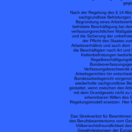
gege
Nach der Regelung des § 14 Abs. 
sachgrundlose Befristungen 
Begründung eines Arbeitsverhä
befristete Beschäftigung bei de
verfassungsrechtlichen Maßgabe
und die Sicherung der unbefris
der Pflicht des Staates zu
Arbeitsverhältnis und auch dem S
die Beschäftigten nach Art und
Kettenbefristungen bedürfen
Regelbeschäftigungsfo
Bundesverfassungsgeri
Verfassungsbeschwerde e
Arbeitsgerichtes hin entschiede
Bundesarbeitsgericht vorgenom
wiederholte sachgrundlose Be
gestattet, wenn zwischen den Arbe
mit dem Grundgesetz nicht zu ve
erkennbaren Willen des 
Regelungsmodell ersetzen. Hier 
Das Streikverbot für Beamtinnen
des Berufsbeamtentums vom Gese
Völkerrechtsfreundlichkeit de
Gewährleistungen der Europä