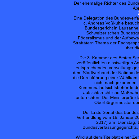
Der ehemalige Richter des Bunde
Apr
Eine Delegation des Bundesverfas
c. Andreas Voßkuhle besuch
Bundesgericht in Lausanne
Schweizerischen Bundesger
Föderalismus und der Aufbewah
Straftätern Thema der Fachgespr
über di
Die 3. Kammer des Ersten Sen
veröffentlichten einstweiligen
entsprechenden verwaltungsgeric
dem Stadtverband der Nationalde
die Durchführung einer Wahlkampf
nicht nachgekommen. D
Kommunalaufsichtsbehörde des
aufsichtsrechtliche Maßnahm
unterrichten. Der Ministerpräsid
Oberbürgermeister der
Der Erste Senat des Bundes
Verhandlung vom 16. Januar 20
2017) am Dienstag, 1
Bundesverfassungsgerichts, 
Wird auf dem Titelblatt einer Ze