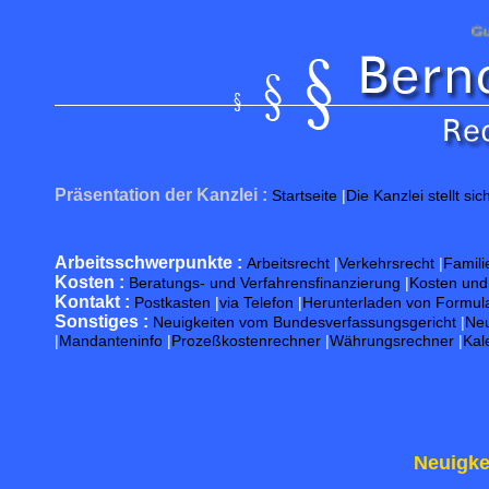
Guten Tag!
| 
Präsentation der Kanzlei :
Startseite
|
Die Kanzlei stellt sic
Arbeitsschwerpunkte :
Arbeitsrecht
|
Verkehrsrecht
|
Famili
Kosten :
Beratungs- und Verfahrensfinanzierung
|
Kosten un
Kontakt :
Postkasten
|
via Telefon
|
Herunterladen von Formul
Sonstiges :
Neuigkeiten vom Bundesverfassungsgericht
|
Neu
|
Mandanteninfo
|
Prozeßkostenrechner
|
Währungsrechner
|
Kal
Neuigke