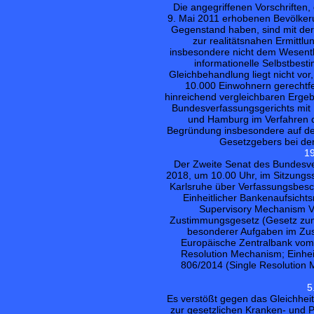
Die angegriffenen Vorschriften
9. Mai 2011 erhobenen Bevölke
Gegenstand haben, sind mit der 
zur realitätsnahen Ermittl
insbesondere nicht dem Wesentl
informationelle Selbstbes
Gleichbehandlung liegt nicht vo
10.000 Einwohnern gerechtfer
hinreichend vergleichbaren Erge
Bundesverfassungsgerichts mit 
und Hamburg im Verfahren d
Begründung insbesondere auf de
Gesetzgebers bei de
19
Der Zweite Senat des Bundesve
2018, um 10.00 Uhr, im Sitzungs
Karlsruhe über Verfassungsbes
Einheitlicher Bankenaufsich
Supervisory Mechanism V
Zustimmungsgesetz (Gesetz zum 
besonderer Aufgaben im Zusa
Europäische Zentralbank vom 
Resolution Mechanism; Einhe
806/2014 (Single Resolution
5
Es verstößt gegen das Gleichhei
zur gesetzlichen Kranken- und 