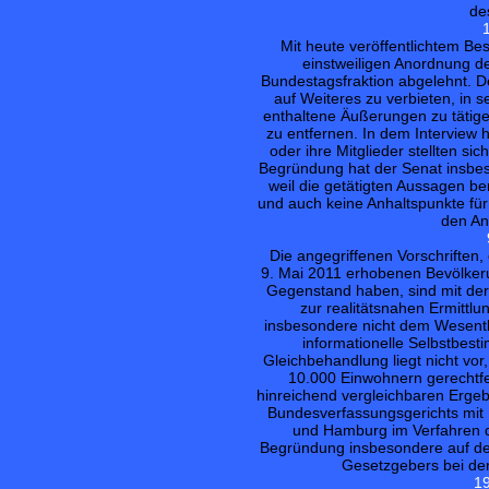
de
Mit heute veröffentlichtem Bes
einstweiligen Anordnung de
Bundestagsfraktion abgelehnt. D
auf Weiteres zu verbieten, in s
enthaltene Äußerungen zu tätig
zu entfernen. In dem Interview h
oder ihre Mitglieder stellten si
Begründung hat der Senat insbes
weil die getätigten Aussagen be
und auch keine Anhaltspunkte für
den An
Die angegriffenen Vorschriften
9. Mai 2011 erhobenen Bevölke
Gegenstand haben, sind mit der 
zur realitätsnahen Ermittl
insbesondere nicht dem Wesentl
informationelle Selbstbes
Gleichbehandlung liegt nicht vo
10.000 Einwohnern gerechtfer
hinreichend vergleichbaren Erge
Bundesverfassungsgerichts mit 
und Hamburg im Verfahren d
Begründung insbesondere auf de
Gesetzgebers bei de
19