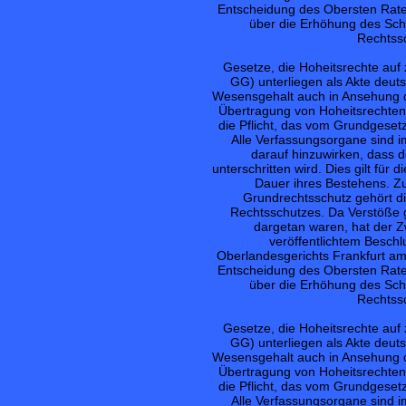
Entscheidung des Obersten Rates
über die Erhöhung des Schu
Rechtssc
Gesetze, die Hoheitsrechte auf 
GG) unterliegen als Akte deut
Wesensgehalt auch in Ansehung de
Übertragung von Hoheitsrechten 
die Pflicht, das vom Grundgeset
Alle Verfassungsorgane sind i
darauf hinzuwirken, dass 
unterschritten wird. Dies gilt für
Dauer ihres Bestehens. Z
Grundrechtsschutz gehört di
Rechtsschutzes. Da Verstöße g
dargetan waren, hat der Z
veröffentlichtem Besch
Oberlandesgerichts Frankfurt am
Entscheidung des Obersten Rates
über die Erhöhung des Schu
Rechtssc
Gesetze, die Hoheitsrechte auf 
GG) unterliegen als Akte deut
Wesensgehalt auch in Ansehung de
Übertragung von Hoheitsrechten 
die Pflicht, das vom Grundgeset
Alle Verfassungsorgane sind i