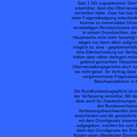
Satz 1 GG zugutekommt. Denn 
erkennbar, dass das Oberverwal
verstoßen hätte. Zwar hat das 
einer Folgenabwägung entschiede
komme zu irreversiblen Umwe
einstweiligen Rechtsschutzes ei
in seinen Grundrechten, die
Hauptsache nicht mehr beseitigt
wegen nur dann allein aufgru
möglich ist, eine - gegebenenfal
eine Eilentscheidung zur Verf
hätten aber näher darlegen müss
geltend gemachten Tatsache
Oberverwaltungsgerichts doch s
sie nicht getan. Ihr Vortrag läs
vorgenommene Folgenabwägu
Beschwerdeführer in i
Die Rundfunkbeitragspflicht ist 
der Verfassung vereinbar. Mit de
dass auch für Zweitwohnungen ei
des Bundesverfassun
Verfassungsbeschwerden dreie
entschieden und die gesetzlich
mit dem Grundgesetz unverein
aufgegeben, insofern bis zum 3
steht das Grundgesetz der Erhe
Kosten einer öffentlichen Einrich