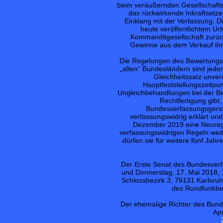
beim veräußernden Gesellschafter 
das rückwirkende Inkraftsetze
Einklang mit der Verfassung. D
heute veröffentlichtem Ur
Kommanditgesellschaft zurück
Gewinne aus dem Verkauf ihr
Die Regelungen des Bewertungs
„alten“ Bundesländern sind jede
Gleichheitssatz unve
Hauptfeststellungszeitpu
Ungleichbehandlungen bei der B
Rechtfertigung gibt
Bundesverfassungsgericht
verfassungswidrig erklärt un
Dezember 2019 eine Neuregel
verfassungswidrigen Regeln wei
dürfen sie für weitere fünf Ja
Der Erste Senat des Bundesverf
und Donnerstag, 17. Mai 2018, 
Schlossbezirk 3, 76131 Karlsru
des Rundfunkbe
Der ehemalige Richter des Bunde
Apr