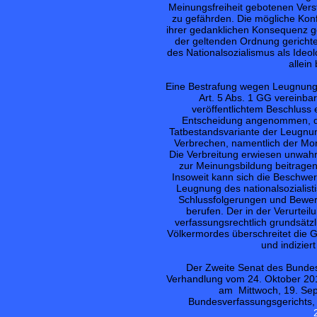
Meinungsfreiheit gebotenen Verst
zu gefährden. Die mögliche Kon
ihrer gedanklichen Konsequenz ge
der geltenden Ordnung gerichtet
des Nationalsozialismus als Ideol
allein
Eine Bestrafung wegen Leugnung d
Art. 5 Abs. 1 GG vereinba
veröffentlichtem Beschluss
Entscheidung angenommen, di
Tatbestandsvariante der Leugnun
Verbrechen, namentlich der Mor
Die Verbreitung erwiesen unwah
zur Meinungsbildung beitragen 
Insoweit kann sich die Beschwerd
Leugnung des nationalsozialist
Schlussfolgerungen und Bewertu
berufen. Der in der Verurteil
verfassungsrechtlich grundsätzl
Völkermordes überschreitet die G
und indizier
Der Zweite Senat des Bundes
Verhandlung vom 24. Oktober 201
am Mittwoch, 19. Sep
Bundesverfassungsgerichts, 