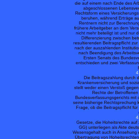
die auf einem nach Ende des Arb
abgeschlossenen Lebensvers
Rechtsform eines Versicherungs
beruhen, während Erträge aus
Rentnern nicht zur Berechnun
frühere Arbeitgeber an dem Vers
nicht mehr beteiligt ist und nur 
Differenzierung zwischen betr
resultierenden Beitragspflicht zur
nach der auszahlenden Instituti
nach Beendigung des Arbeitsve
Ersten Senats des Bundesver
entschieden und zwei Verfassun
4
Die Beitragszahlung durch 
Krankenversicherung und sozial
stellt weder einen Verstoß gegen 
Rechte der Betroffenen
Bundesverfassungsgerichts mit 
seine bisherige Rechtsprechung kl
Frage, ob die Beitragspflicht f
4
Gesetze, die Hoheitsrechte auf 
GG) unterliegen als Akte deut
Wesensgehalt auch in Ansehung de
Übertragung von Hoheitsrechten 