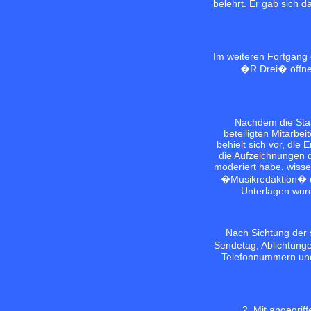
belehrt. Er gab sich 
Im weiteren Fortgang 
�R Drei� öffnet
Nachdem die Staat
beteiligten Mitarbe
behielt sich vor, die
die Aufzeichnungen 
moderiert habe, wisse
�Musikredaktion� un
Unterlagen wur
Nach Sichtung der 
Sendetag, Ablichtung
Telefonnummern und 
2. Mit angegri