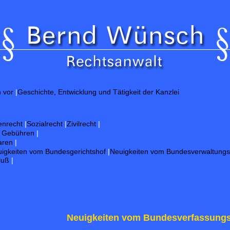
Gut
h vor
|
Geschichte, Entwicklung und Tätigkeit der Kanzlei
enrecht
|
Sozialrecht
|
Zivilrecht
|
d Gebühren
|
aren
|
igkeiten vom Bundesgerichtshof
|
Neuigkeiten vom Bundesverwaltungs
luß
|
Neuigkeiten vom Bundesverfassungs