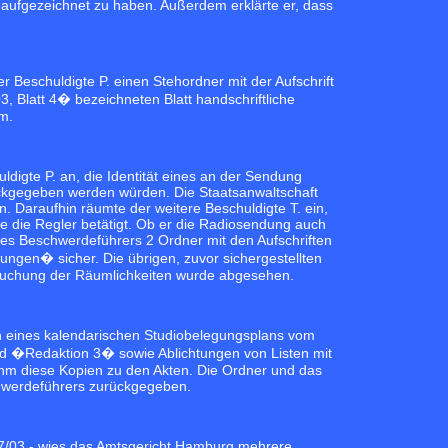
e aufgezeichnet zu haben. Außerdem erklärte er, dass
Beschuldigte P. einen Stehordner mit der Aufschrift
 Blatt 4� bezeichneten Blatt handschriftliche
m.
ldigte P. an, die Identität eines an der Sendung
urückgegeben werden würden. Die Staatsanwaltschaft
n. Daraufhin räumte der weitere Beschuldigte T. ein,
 die Regler betätigt. Ob er die Radiosendung auch
des Beschwerdeführers 2 Ordner mit den Aufschriften
ngen� sicher. Die übrigen, zuvor sichergestellten
suchung der Räumlichkeiten wurde abgesehen.
gen eines kalendarischen Studiobelegungsplans vom
 �Redaktion 3� sowie Ablichtungen von Listen mit
hm diese Kopien zu den Akten. Die Ordner und das
hwerdeführers zurückgegeben.
77/03 - wies das Amtsgericht Hamburg mehrere