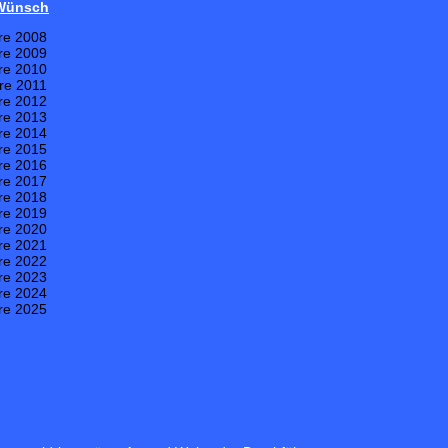
 Wünsch
re 2008
re 2009
re 2010
re 2011
re 2012
re 2013
re 2014
re 2015
re 2016
re 2017
re 2018
re 2019
re 2020
re 2021
re 2022
re 2023
re 2024
re 2025