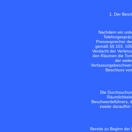
1. Der Besc
Nachdem ein unbe
Telefongespräc
Pressesprecher de
gemäß §§ 103, 105 
Verdacht der Verletz
den Räumen die Tontr
der weit
Verfassungsbeschwerd
Beschluss vom
Die Durchsuchun
Räumlichkeit
Beschwerdeführers, d
zweier daraufhin
Bereits zu Beginn der 