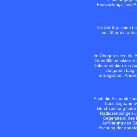
Feststellungs- und 
Die Anträge seien t
sei, über die anh
Im Übrigen seien die 
Grundflächenskizzen 
Dokumentation von Auf
Aufgaben tätig.
ermöglichen. Ander
Auch die Sicherstellu
Beschlagnahmeve
Durchsuchung habe si
Radiosendungen und
Gegenstand des Er
Aufklärung des Sa
Löschung der angefer