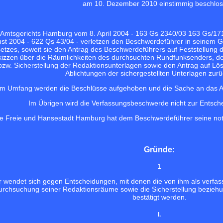
am 10. Dezember 2010 einstimmig beschlos
 Amtsgerichts Hamburg vom 8. April 2004 - 163 Gs 2340/03 163 Gs/171
 2004 - 622 Qs 43/04 - verletzen den Beschwerdeführer in seinem Gru
tzes, soweit sie den Antrag des Beschwerdeführers auf Feststellung de
izzen über die Räumlichkeiten des durchsuchten Rundfunksenders, den 
w. Sicherstellung der Redaktionsunterlagen sowie den Antrag auf Lös
Ablichtungen der sichergestellten Unterlagen zur
em Umfang werden die Beschlüsse aufgehoben und die Sache an das 
Im Übrigen wird die Verfassungsbeschwerde nicht zur Ents
e Freie und Hansestadt Hamburg hat dem Beschwerdeführer seine not
Gründe:
1
 wendet sich gegen Entscheidungen, mit denen die von ihm als verfas
urchsuchung seiner Redaktionsräume sowie die Sicherstellung bezie
bestätigt werden.
I.