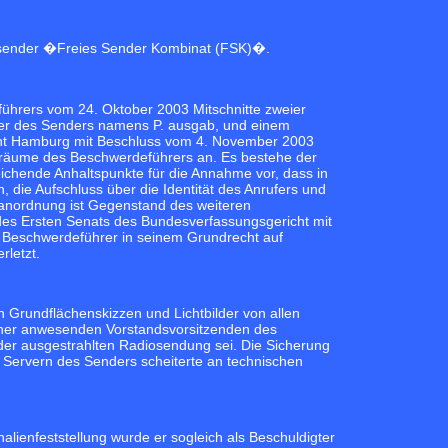
alsender �Freies Sender Kombinat (FSK)�.
hrers vom 24. Oktober 2003 Mitschnitte zweier
eiter des Senders namens P. ausgab, und einem
cht Hamburg mit Beschluss vom 4. November 2003
sräume des Beschwerdeführers an. Es bestehe der
eichende Anhaltspunkte für die Annahme vor, dass in
die Aufschluss über die Identität des Anrufers und
anordnung ist Gegenstand des weiteren
es Ersten Senats des Bundesverfassungsgericht mit
 Beschwerdeführer in seinem Grundrecht auf
rletzt.
rundflächenskizzen und Lichtbilder von allen
 einer anwesenden Vorstandsvorsitzenden des
er ausgestrahlten Radiosendung sei. Die Sicherung
 Servern des Senders scheiterte an technischen
alienfeststellung wurde er sogleich als Beschuldigter