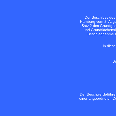
Der Beschluss des
Hamburg vom 2. August
Satz 2 des Grundgese
und Grundflächensk
Beschlagnahme bz
In dies
Di
Der Beschwerdeführer
einer angeordneten D