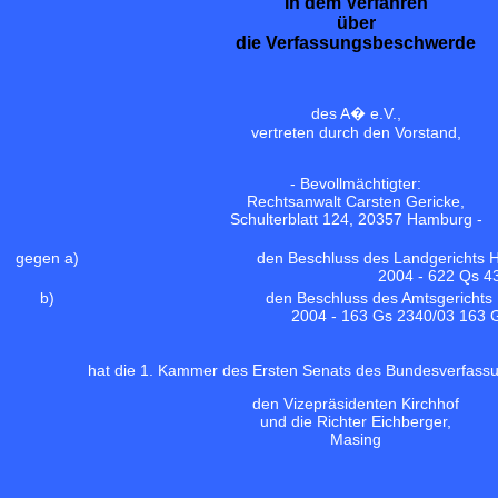
In dem Verfahren
über
die Verfassungsbeschwerde
des A� e.V.,
vertreten durch den Vorstand,
- Bevollmächtigter:
Rechtsanwalt Carsten Gericke,
Schulterblatt 124, 20357 Hamburg -
gegen a)
den Beschluss des Landgerichts 
2004 - 622 Qs 43
b)
den Beschluss des Amtsgerichts
2004 - 163 Gs 2340/03 163 G
hat die 1. Kammer des Ersten Senats des Bundesverfassu
den Vizepräsidenten Kirchhof
und die Richter Eichberger,
Masing