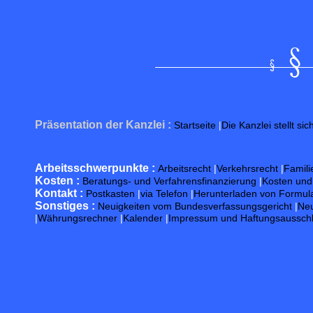
Präsentation der Kanzlei :
Startseite
|
Die Kanzlei stellt sic
Arbeitsschwerpunkte :
Arbeitsrecht
|
Verkehrsrecht
|
Famili
Kosten :
Beratungs- und Verfahrensfinanzierung
|
Kosten un
Kontakt :
Postkasten
|
via Telefon
|
Herunterladen von Formul
Sonstiges :
Neuigkeiten vom Bundesverfassungsgericht
|
Neu
|
Währungsrechner
|
Kalender
|
Impressum und Haftungsaussch