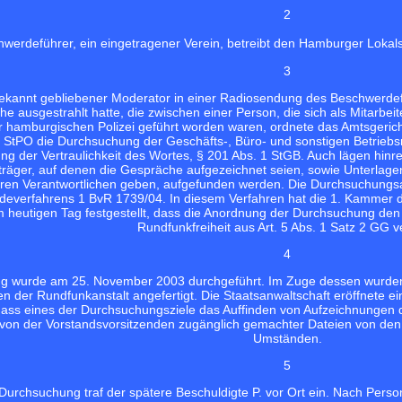
2
hwerdeführer, ein eingetragener Verein, betreibt den Hamburger Lok
3
kannt gebliebener Moderator in einer Radiosendung des Beschwerdefü
he ausgestrahlt hatte, die zwischen einer Person, die sich als Mitarb
r hamburgischen Polizei geführt worden waren, ordnete das Amtsgeri
StPO die Durchsuchung der Geschäfts-, Büro- und sonstigen Betrieb
ung der Vertraulichkeit des Wortes, § 201 Abs. 1 StGB. Auch lägen hinr
äger, auf denen die Gespräche aufgezeichnet seien, sowie Unterlagen, 
eren Verantwortlichen geben, aufgefunden werden. Die Durchsuchungs
everfahrens 1 BvR 1739/04. In diesem Verfahren hat die 1. Kammer d
 heutigen Tag festgestellt, dass die Anordnung der Durchsuchung den
Rundfunkfreiheit aus Art. 5 Abs. 1 Satz 2 GG ve
4
g wurde am 25. November 2003 durchgeführt. Im Zuge dessen wurden G
en der Rundfunkanstalt angefertigt. Die Staatsanwaltschaft eröffnete
ass eines der Durchsuchungsziele das Auffinden von Aufzeichnungen d
 von der Vorstandsvorsitzenden zugänglich gemachter Dateien von den
Umständen.
5
Durchsuchung traf der spätere Beschuldigte P. vor Ort ein. Nach Person