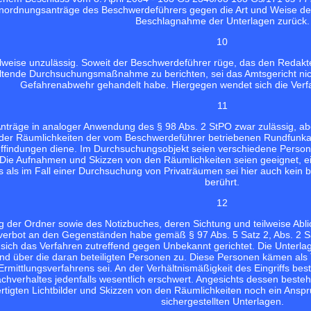
Anordnungsanträge des Beschwerdeführers gegen die Art und Weise d
Beschlagnahme der Unterlagen zurück.
10
eilweise unzulässig. Soweit der Beschwerdeführer rüge, das den Redak
altende Durchsuchungsmaßnahme zu berichten, sei das Amtsgericht ni
Gefahrenabwehr gehandelt habe. Hiergegen wendet sich die Verf
11
Anträge in analoger Anwendung des § 98 Abs. 2 StPO zwar zulässig, abe
der Räumlichkeiten der vom Beschwerdeführer betriebenen Rundfunkans
findungen diene. Im Durchsuchungsobjekt seien verschiedene Persone
 Die Aufnahmen und Skizzen von den Räumlichkeiten seien geeignet, ei
s als im Fall einer Durchsuchung von Privaträumen sei hier auch kein
berührt.
12
ng der Ordner sowie des Notizbuches, deren Sichtung und teilweise Abl
rbot an den Gegenständen habe gemäß § 97 Abs. 5 Satz 2, Abs. 2 Sa
ch das Verfahren zutreffend gegen Unbekannt gerichtet. Die Unterlage
 über die daran beteiligten Personen zu. Diese Personen kämen als Tät
mittlungsverfahrens sei. An der Verhältnismäßigkeit des Eingriffs bes
chverhaltes jedenfalls wesentlich erschwert. Angesichts dessen beste
tigten Lichtbilder und Skizzen von den Räumlichkeiten noch ein Anspr
sichergestellten Unterlagen.