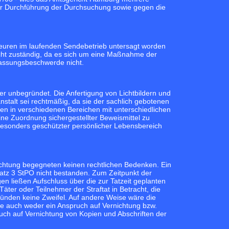
er Durchführung der Durchsuchung sowie gegen die
teuren im laufenden Sendebetrieb untersagt worden
cht zuständig, da es sich um eine Maßnahme der
assungsbeschwerde nicht.
r unbegründet. Die Anfertigung von Lichtbildern und
talt sei rechtmäßig, da sie der sachlich gebotenen
n in verschiedenen Bereichen mit unterschiedlichen
ne Zuordnung sichergestellter Beweismittel zu
 besonders geschützter persönlicher Lebensbereich
ichtung begegneten keinen rechtlichen Bedenken. Ein
tz 3 StPO nicht bestanden. Zum Zeitpunkt der
n ließen Aufschluss über die zur Tatzeit geplanten
er oder Teilnehmer der Straftat in Betracht, die
tünden keine Zweifel. Auf andere Weise wäre die
he auch weder ein Anspruch auf Vernichtung bzw.
uch auf Vernichtung von Kopien und Abschriften der