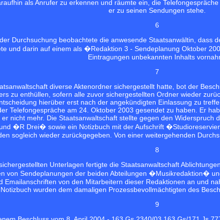
daraufhin als Anrufer zu erkennen und räumte ein, die Telefongespräch
er zu seinen Sendungen stehe.
6
der Durchsuchung beobachtete die anwesende Staatsanwältin, dass der 
e und darin auf einem als �Redaktion 3 - Sendeplanung Oktober 2003,
Eintragungen unbekannten Inhalts vornah
7
sanwaltschaft diverse Aktenordner sichergestellt hatte, bot der Beschu
iters zu enthüllen, sofern alle zuvor sichergestellten Ordner wieder z
 Entscheidung hierüber erst nach der angekündigten Einlassung zu treffe
der Telefongespräche am 24. Oktober 2003 gesendet zu haben. Er habe
 er nicht mehr. Die Staatsanwaltschaft stellte gegen den Widerspruch 
d �R Drei� sowie ein Notizbuch mit der Aufschrift �Studioreservieru
den sogleich wieder zurückgegeben. Von einer weitergehenden Durch
8
sichergestellten Unterlagen fertigte die Staatsanwaltschaft Ablichtun
en von Sendeplanungen der beiden Abteilungen �Musikredaktion� und
Emailanschriften von den Mitarbeitern dieser Redaktionen an und na
Notizbuch wurden dem damaligen Prozessbevollmächtigten des Besc
9
ffenem Beschluss vom 8. April 2004 - 163 Gs 2340/03 163 Gs/171 Js 7