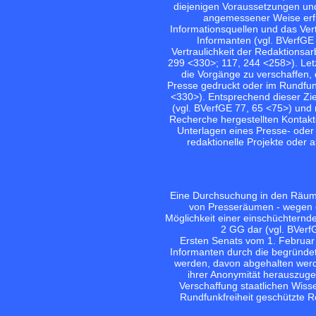
diejenigen Voraussetzungen und 
angemessener Weise erfü
Informationsquellen und das Ve
Informanten (vgl.
BVerfGE 
Vertraulichkeit der Redaktionsarb
299 <330>;
117, 244 <258>
). Le
die Vorgänge zu verschaffen, 
Presse gedruckt oder im Rundfu
<330>
). Entsprechend dieser Zie
(vgl.
BVerfGE 77, 65 <75>
) und 
Recherche hergestellten Kontakt
Unterlagen eines Presse- oder
redaktionelle Projekte oder a
Eine Durchsuchung in den Räum
von Presseräumen - wegen d
Möglichkeit einer einschüchternd
2 GG dar (vgl.
BVerfG
Ersten Senats vom 1. Februar 
Informanten durch die begründet
werden, davon abgehalten werde
ihrer Anonymität herauszugeb
Verschaffung staatlichen Wissen
Rundfunkfreiheit geschützte R