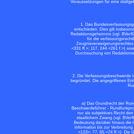
Voraussetzungen für eine stattge
1. Das Bundesverfassungsge
entschieden. Dies gilt insbeson
Redaktionsgeheimnis (vgl.
BVerfG
für die verfassungsrecht
Zeugnisverweigerungsrechtes
<331 ff.>;
117, 244 <261 f.>
) sow
Durchsuchung von Redaktions
2. Die Verfassungsbeschwerde is
begründet. Die angegriffenen En
Run
a) Das Grundrecht der Rundf
Beschwerdeführer - Rundfunkpro
nur als subjektives Recht de
staatlichem Zwang (vgl.
BVerf
Bedeutung darüber hinaus die i
Information bis zur Verbreitun
<133>;
77, 65 <74 ff.>
). Die 