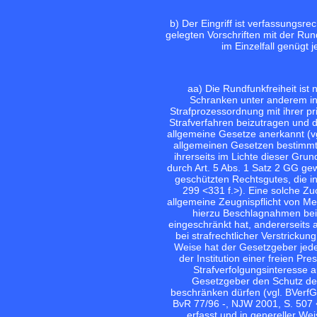
b) Der Eingriff ist verfassungsre
gelegten Vorschriften mit der Run
im Einzelfall genügt 
aa) Die Rundfunkfreiheit ist 
Schranken unter anderem in
Strafprozessordnung mit ihrer pri
Strafverfahren beizutragen und 
allgemeine Gesetze anerkannt (v
allgemeinen Gesetzen bestimmte
ihrerseits im Lichte dieser Gr
durch Art. 5 Abs. 1 Satz 2 GG ge
geschützten Rechtsgutes, die in
299 <331 f.>
). Eine solche Z
allgemeine Zeugnispflicht von Me
hierzu Beschlagnahmen bei 
eingeschränkt hat, andererseits 
bei strafrechtlicher Verstrick
Weise hat der Gesetzgeber jede
der Institution einer freien P
Strafverfolgungsinteresse a
Gesetzgeber den Schutz der
beschränken dürfen (vgl. BVerf
BvR 77/96 -, NJW 2001, S. 507 <5
erfasst und in genereller W