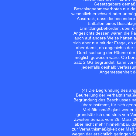
Gesetzgebers gemäß §
Beschlagnahmeverbotes nur dann
wesentlich erschwert oder unmögli
Ausdruck, dass die besondere
Entfallen eines Beschla
Ermittlungsbehörden, über d
Angesichts dessen wären die Fac
auch auf andere Weise hätten a
sich aber nur mit der Frage, ob 
aber damit, ob angesichts der 
Durchsuchung der Räume der 
möglich gewesen wäre. Ob bereit
Satz 2 GG begründet, kann vorli
jedenfalls deshalb verfassu
Angemessenheit de
(4) Die Begründung des ang
Beurteilung der Verhältnismäß
Begründung des Beschlusses nah
übereinstimmt, für sich ge
Verhältnismäßigkeit weder
grundsätzlich und stets von V
Zweiten Senats vom 26. März 200
aber nicht mehr hinnehmbar, d
zur Verhältnismäßigkeit der Maß
wegen der ersichtlich geringen S