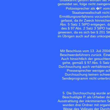
gemeldet sei, folge nicht zwinge
Polizeisprecher als �P. vom
Staatsanwaltschaft nich
Ermittlungsverfahrens vorzune
gefasst, da ihr Zweck hinreich
Abs. 5 Satz 1 StPO entgegen, d
des § 97 Abs. 2 Satz 3 StPO ha
gewesen, da es sich bei § 201 St
im Übrigen auch auf das unkooper
Mit Beschluss vom 13. Juli 200
Beschwerdeführers zurück. Eine
Auch hinsichtlich der gesuchte
gehe, gemäß § 97 Abs. 5 Satz 
Durchsuchung auch verhältnismäß
Pressesprecher weniger schu
Durchsuchung keinen schwere
Sendeprogramm nicht unterbroc
5. Die Durchsuchung wurde a
Beschuldigte P. als Urheber de
Ausstrahlung der inkriminierten 
wurden drei Ordner mit organis
Weise des Vollzugs der Durch