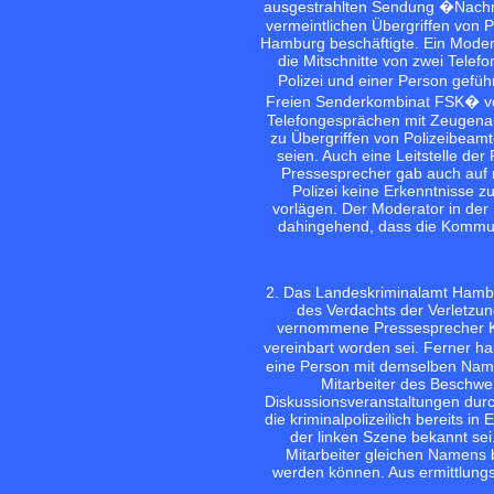
ausgestrahlten Sendung �Nachmi
vermeintlichen Übergriffen von 
Hamburg beschäftigte. Ein Moder
die Mitschnitte von zwei Tele
Polizei und einer Person gefü
Freien Senderkombinat FSK� vorg
Telefongesprächen mit Zeugenau
zu Übergriffen von Polizeibeam
seien. Auch eine Leitstelle der
Pressesprecher gab auch auf m
Polizei keine Erkenntnisse z
vorlägen. Der Moderator in de
dahingehend, dass die Kommunik
2. Das Landeskriminalamt Hambu
des Verdachts der Verletzun
vernommene Pressesprecher K.
vereinbart worden sei. Ferner h
eine Person mit demselben Name
Mitarbeiter des Beschwe
Diskussionsveranstaltungen dur
die kriminalpolizeilich bereits i
der linken Szene bekannt se
Mitarbeiter gleichen Namens 
werden können. Aus ermittlung