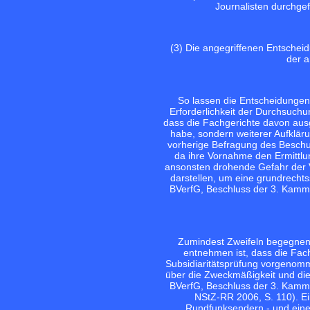
Journalisten durchge
(3) Die angegriffenen Entscheid
der 
So lassen die Entscheidungen
Erforderlichkeit der Durchsuch
dass die Fachgerichte davon ausg
habe, sondern weiterer Aufkläru
vorherige Befragung des Beschu
da ihre Vornahme den Ermittlu
ansonsten drohende Gefahr der 
darstellen, um eine grundrecht
BVerfG, Beschluss der 3. Kamm
Zumindest Zweifeln begegnen 
entnehmen ist, dass die Fac
Subsidiaritätsprüfung vorgenomm
über die Zweckmäßigkeit und di
BVerfG, Beschluss der 3. Kamm
NStZ-RR 2006, S. 110). E
Rundfunksendern - und eine