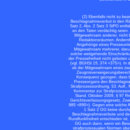
(2) Ebenfalls nicht zu be
Beschlagnahmeverbot in den Rä
Satz 2, Abs. 2 Satz 3 StPO entfa
an den Taten verdächtig seien.
Mitgewahrsam anderer, nicht b
Redaktionsräumen. Andernfa
Angehörige eines Presseunte
Mitgewahrsam mehrerer, darun
solche weitgehende Einschränku
der Pressefreiheit nicht geboten
(vgl. BGHSt 19, 374 <375>). In 
ob der Mitgewahrsam eines zwar
Zeugnisverweigerungsberecht
Konsequenz gezogen, dass ber
Presseorgans den Beschlagnah
Strafprozessordnung, 53. Aufl.,
Kommentar zur Strafprozessor
Stand: Oktober 2009, § 97 Rn
Gerichtsverfassungsgesetz, Zweit
885 <890>). Gegen eine solche A
1 Satz 2 GG keine durchg
Beschlagnahmeverbote und der F
Rundfunkfreiheit entschieden ist, 
GG auch dann, wenn ein Besch
strafprozessualen Normen übe