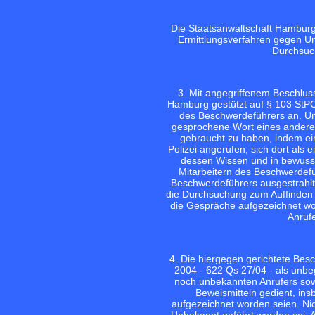
Die Staatsanwaltschaft Hamburg 
Ermittlungsverfahren gegen U
Durchsuc
3. Mit angegriffenem Beschlu
Hamburg gestützt auf § 103 StPO
des Beschwerdeführers an. Unb
gesprochene Wort eines andere
gebraucht zu haben, indem ei
Polizei angerufen, sich dort als
dessen Wissen und in bewus
Mitarbeitern des Beschwerdef
Beschwerdeführers ausgestrahlt
die Durchsuchung zum Auffinden 
die Gespräche aufgezeichnet wor
Anrufe
4. Die hiergegen gerichtete Bes
2004 - 622 Qs 27/04 - als unbe
noch unbekannten Anrufers sowi
Beweismitteln gedient, in
aufgezeichnet worden seien. Ni
Unbekannt geführt worden sei. A