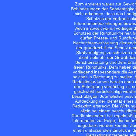
Zum anderen wären zur Gewichtu
Behinderungen der Sendetätigkei
nicht erkennen, dass das Landge
Schutzes der Vertraulichk
Informantenbeziehungen bewusst
Auch insoweit waren vorliegend
Schutzes der Rundfunkfreiheit f
dürfen Presse- und Rundfunkf
Nachrichtenverbreitung dienend
der grundrechtliche Schutz de
Strafverfolgung zu schützen un
dient vielmehr der Gewährleis
Berichterstattung und dem Erhal
freien Rundfunks. Dem haben di
vorliegend insbesondere die Au
solches in Rechnung zu stellen
Redaktionsräumen bereits dann en
der Beteiligung verdächtig ist, 
gleichwohl berücksichtigt werd
beschuldigten Journalisten besch
Aufdeckung der Identität eines
Redaktion erstreckt. Die Wirkun
allein bei einem beschuldig
Rundfunksenders hat regelmäßig 
Informanten zur Folge, die befür
aufgedeckt werden könnte. Zu
einen umfassenden Einblick in di
Redaktionsmitarbeiter eins