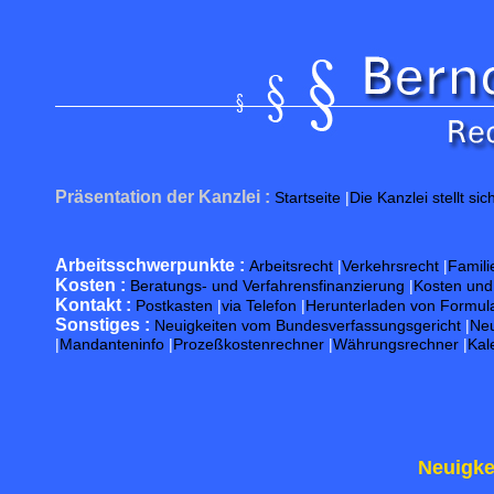
Präsentation der Kanzlei :
Startseite
|
Die Kanzlei stellt sic
Arbeitsschwerpunkte :
Arbeitsrecht
|
Verkehrsrecht
|
Famili
Kosten :
Beratungs- und Verfahrensfinanzierung
|
Kosten un
Kontakt :
Postkasten
|
via Telefon
|
Herunterladen von Formul
Sonstiges :
Neuigkeiten vom Bundesverfassungsgericht
|
Neu
|
Mandanteninfo
|
Prozeßkostenrechner
|
Währungsrechner
|
Kal
Neuigke