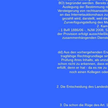
BO) begründet werden. Bereits 
Auslegung der Bestimmung nic
Versteigerung von rechtsanwaltl
an das Internetauktionshaus zu 
gezahlt wird, darstellt, weil d
Zurverfügungstellung des Me
2. Kam
- 1 BvR 1886/06 -, NJW 2008, S.
der Provision erfolgt ausschließl
zusammenhängenden Dienste, n
dd) Aus den vorhergehenden Erwä
tragfähige Rechtsgrundlage si
Prüfung ihres Inhalts, als unz
schon nicht zu erkennen, dass e
erfüllt, denn er hat - da es nie
noch einen Kollegen oder
2. Die Entscheidung des Landesbe
3. Da schon die Rüge des Art. 