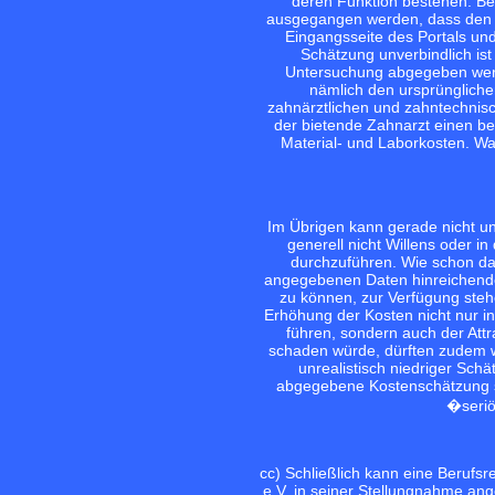
deren Funktion bestehen. Ber
ausgegangen werden, dass den Nu
Eingangsseite des Portals un
Schätzung unverbindlich ist
Untersuchung abgegeben werd
nämlich den ursprünglich
zahnärztlichen und zahntechnisc
der bietende Zahnarzt einen bezi
Material- und Laborkosten. Was
Im Übrigen kann gerade nicht u
generell nicht Willens oder 
durchzuführen. Wie schon da
angegebenen Daten hinreichende
zu können, zur Verfügung steh
Erhöhung der Kosten nicht nur i
führen, sondern auch der Attr
schaden würde, dürften zudem we
unrealistisch niedriger Sch
abgegebene Kostenschätzung sei
�seriö
cc) Schließlich kann eine Berufs
e.V. in seiner Stellungnahme an