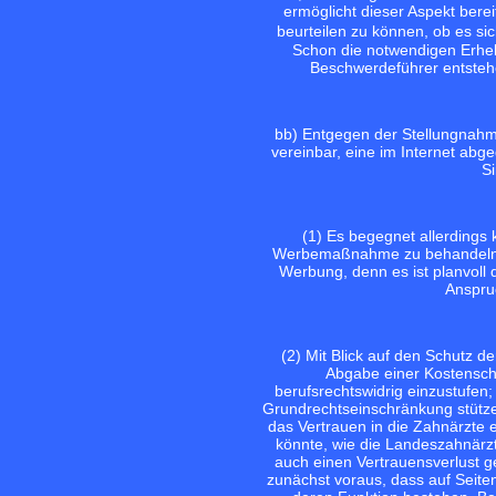
ermöglicht dieser Aspekt berei
beurteilen zu können, ob es s
Schon die notwendigen Erhe
Beschwerdeführer entsteh
bb) Entgegen der Stellungnahm
vereinbar, eine im Internet ab
Si
(1) Es begegnet allerdings
Werbemaßnahme zu behandeln. Ei
Werbung, denn es ist planvoll 
Anspru
(2) Mit Blick auf den Schutz de
Abgabe einer Kostenschä
berufsrechtswidrig einzustufen
Grundrechtseinschränkung stützen 
das Vertrauen in die Zahnärzte 
könnte, wie die Landeszahnärzt
auch einen Vertrauensverlust 
zunächst voraus, dass auf Seite