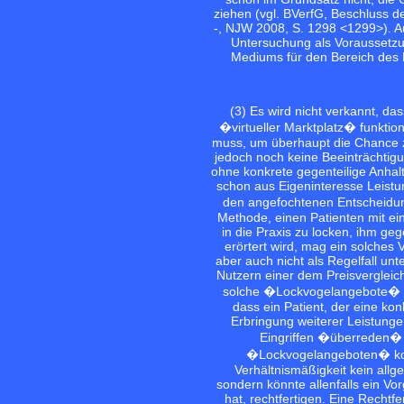
ziehen (vgl. BVerfG, Beschluss 
-, NJW 2008, S. 1298 <1299>). Au
Untersuchung als Voraussetzu
Mediums für den Bereich des K
(3) Es wird nicht verkannt, da
�virtueller Marktplatz� funktio
muss, um überhaupt die Chance z
jedoch noch keine Beeinträchtig
ohne konkrete gegenteilige Anha
schon aus Eigeninteresse Leistun
den angefochtenen Entscheidu
Methode, einen Patienten mit e
in die Praxis zu locken, ihm ge
erörtert wird, mag ein solches
aber auch nicht als Regelfall unt
Nutzern einer dem Preisvergleich
solche �Lockvogelangebote� zu
dass ein Patient, der eine ko
Erbringung weiterer Leistunge
Eingriffen �überreden� l
�Lockvogelangeboten� kom
Verhältnismäßigkeit kein all
sondern könnte allenfalls ein 
hat, rechtfertigen. Eine Recht