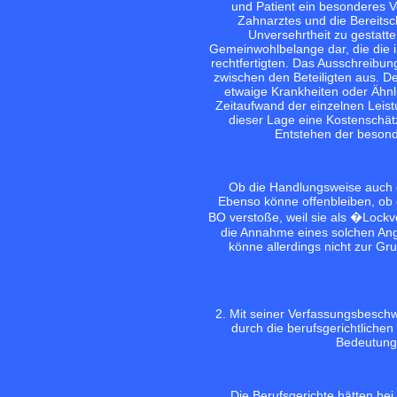
und Patient ein besonderes V
Zahnarztes und die Bereitsch
Unversehrtheit zu gestatt
Gemeinwohlbelange dar, die die 
rechtfertigten. Das Ausschreibun
zwischen den Beteiligten aus. D
etwaige Krankheiten oder Ähnl
Zeitaufwand der einzelnen Leis
dieser Lage eine Kostenschät
Entstehen der besonde
Ob die Handlungsweise auch e
Ebenso könne offenbleiben, ob 
BO verstoße, weil sie als �Lock
die Annahme eines solchen An
könne allerdings nicht zur Gr
2. Mit seiner Verfassungsbeschw
durch die berufsgerichtliche
Bedeutung 
Die Berufsgerichte hätten bei