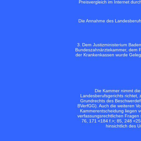
Preisvergleich im Internet durc
Die Annahme des Landesberufsg
3. Dem Justizministerium Bad
Bundeszahnärztekammer, dem Fr
der Krankenkassen wurde Geleg
Die Kammer nimmt die 
Landesberufsgerichts richtet, 
Grundrechts des Beschwerdefüh
BVerfGG). Auch die weiteren Vo
Kammerentscheidung liegen vo
verfassungsrechtlichen Fragen s
76, 171 <184 f.>;
85, 248 <25
hinsichtlich des 