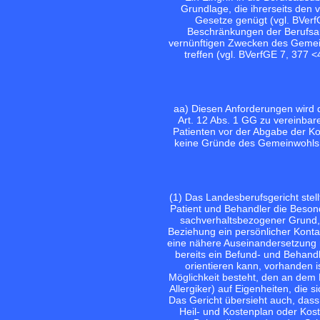
Grundlage, die ihrerseits den
Gesetze genügt (vgl.
BVerf
Beschränkungen der Berufsaus
vernünftigen Zwecken des Gemei
treffen (vgl.
BVerfGE 7, 377 <4
aa) Diesen Anforderungen wird di
Art. 12 Abs. 1 GG zu vereinbar
Patienten vor der Abgabe der Kos
keine Gründe des Gemeinwohls 
(1) Das Landesberufsgericht stell
Patient und Behandler die Beson
sachverhaltsbezogener Grund, 
Beziehung ein persönlicher Konta
eine nähere Auseinandersetzung 
bereits ein Befund- und Behand
orientieren kann, vorhanden 
Möglichkeit besteht, den an dem 
Allergiker) auf Eigenheiten, die 
Das Gericht übersieht auch, das
Heil- und Kostenplan oder Kos