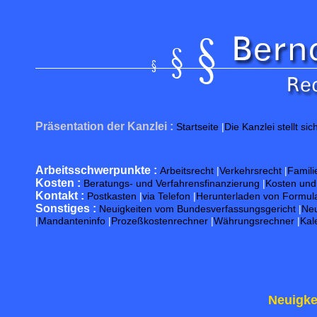
Präsentation der Kanzlei :
Startseite
|
Die Kanzlei stellt sic
Arbeitsschwerpunkte :
Arbeitsrecht
|
Verkehrsrecht
|
Famili
Kosten :
Beratungs- und Verfahrensfinanzierung
|
Kosten un
Kontakt :
Postkasten
|
via Telefon
|
Herunterladen von Formul
Sonstiges :
Neuigkeiten vom Bundesverfassungsgericht
|
Neu
|
Mandanteninfo
|
Prozeßkostenrechner
|
Währungsrechner
|
Kal
Neuigke