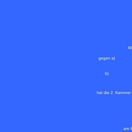
M
gegen a)
b)
hat die 2. Kammer
am 8