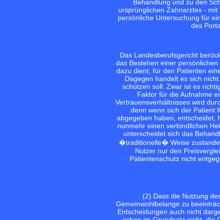
Behandlung und zu den Schw
ursprünglichen Zahnarztes - mit
persönliche Untersuchung für ein
des Porta
Das Landesberufsgericht berücks
das Bestehen einer persönlichen 
dazu dient, für den Patienten ei
Dagegen handelt es sich nicht
schützen soll. Zwar ist es rich
Faktor für die Aufnahme ei
Vertrauensverhältnisses wird durc
denn wenn sich der Patient f
abgegeben haben, entscheidet, f
nunmehr einen verbindlichen Hei
unterscheidet sich das Behandl
�traditionelle� Weise zustande g
Nutzer nur den Preisvergle
Patientenschutz nicht entgeg
(2) Dass die Nutzung des
Gemeinwohlbelange zu beeinträcht
Entscheidungen auch nicht darge
schon im Grundsatz nicht, die 