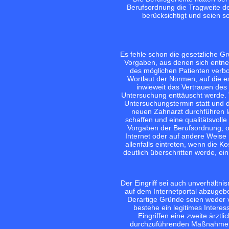
Berufsordnung die Tragweite der
berücksichtigt und seien 
Es fehle schon die gesetzliche Gr
Vorgaben, aus denen sich entn
des möglichen Patienten verbo
Wortlaut der Normen, auf die e
inwieweit das Vertrauen des
Untersuchung enttäuscht werde. 
Untersuchungstermin statt und d
neuen Zahnarzt durchführen l
schaffen und eine qualitätsvoll
Vorgaben der Berufsordnung, o
Internet oder auf andere Weise
allenfalls eintreten, wenn die K
deutlich überschritten werde, ei
Der Eingriff sei auch unverhältn
auf dem Internetportal abzugebe
Derartige Gründe seien weder v
bestehe ein legitimes Interes
Eingriffen eine zweite ärztl
durchzuführenden Maßnahmen e