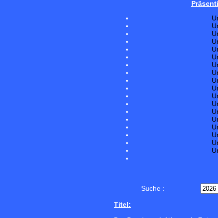
Präsent
U
U
U
U
U
U
U
U
U
U
U
U
U
U
U
U
U
U
Suche :
Titel: