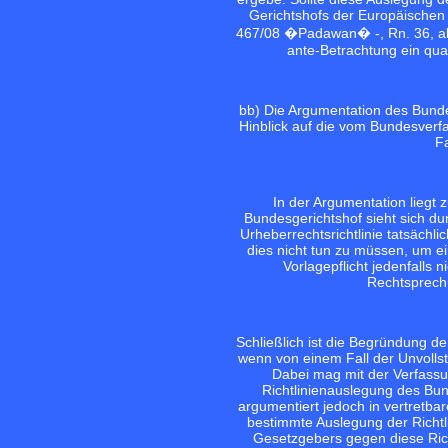
Gerichtshofs der Europäischen 
467/08 �Padawan� -, Rn. 36, abzu
ante-Betrachtung ein qual
bb) Die Argumentation des Bundesg
Hinblick auf die vom Bundesver
Fa
In der Argumentation liegt
Bundesgerichtshof sieht sich du
Urheberrechtsrichtlinie tatsächl
dies nicht tun zu müssen, um ei
Vorlagepflicht jedenfalls
Rechtsprechun
Schließlich ist die Begründung de
wenn von einem Fall der Unvollst
Dabei mag mit der Verfassu
Richtlinienauslegung des Bun
argumentiert jedoch in vertretba
bestimmte Auslegung der Richtl
Gesetzgebers gegen diese Richt