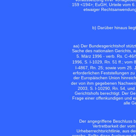
159 <194>
; EuGH, Urteile vom 6.
etwaiger Rechtsanwendungsf
b) Darüber hinaus lie
aa) Der Bundesgerichtshof stützt
Sache des nationalen Gerichts, a
5. März 1996 - verb. Rs. C-4
1996, S. I-1029, Rn. 51 ff.; vom 
I-4867, Rn. 25; sowie vom 25. 
erforderlichen Feststellungen zu
der Europäischen Union hinreiche
der von ihm gegebenen Nachweis
2003, S. I-10290, Rn. 54, und
Gerichtshofs berechtigt. Der Ger
Frage einer offenkundigen und e
alle G
Der angegriffene Beschluss be
Vertretbarkeit der vo
Urheberrechtsrichtlinie, aus d
ergebe. Sollte diese Auslegung de