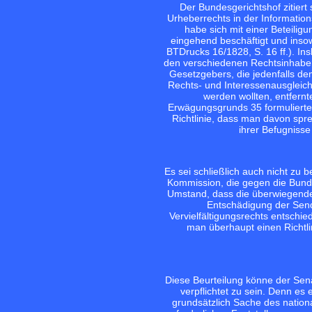
Der Bundesgerichtshof zitier
Urheberrechts in der Informatio
habe sich mit einer Beteili
eingehend beschäftigt und insow
BTDrucks 16/1828, S. 16 ff.). I
den verschiedenen Rechtsinhaber
Gesetzgebers, die jedenfalls 
Rechts- und Interessenausgleic
werden wollten, entfernt
Erwägungsgrunds 35 formulierten 
Richtlinie, dass man davon spr
ihrer Befugnisse
Es sei schließlich auch nicht zu
Kommission, die gegen die Bunde
Umstand, dass die überwiegende
Entschädigung der Sen
Vervielfältigungsrechts entschi
man überhaupt einen Richtl
Diese Beurteilung könne der Sena
verpflichtet zu sein. Denn e
grundsätzlich Sache des nation