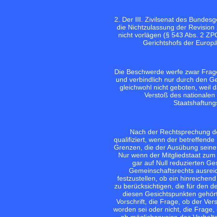
2. Der III. Zivilsenat des Bunde
die Nichtzulassung der Revision
nicht vorlägen (§ 543 Abs. 2 ZP
Gerichtshofs der Europä
Die Beschwerde werfe zwar Fragen
und verbindlich nur durch den G
gleichwohl nicht geboten, wei
Verstoß des nationalen G
Staatshaftungs
Nach der Rechtsprechung de
qualifiziert, wenn der betreffen
Grenzen, die der Ausübung seiner
Nur wenn der Mitgliedstaat zum 
gar auf Null reduzierten G
Gemeinschaftsrechts ausrei
festzustellen, ob ein hinreichend
zu berücksichtigen, die für den 
diesen Gesichtspunkten gehört
Vorschrift, die Frage, ob der V
worden sei oder nicht, die Frage,
ob möglicherweise das Verhalt