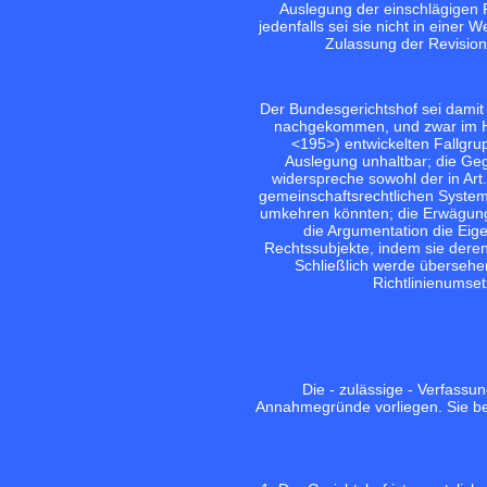
Auslegung der einschlägigen R
jedenfalls sei sie nicht in einer
Zulassung der Revision
Der Bundesgerichtshof sei damit s
nachgekommen, und zwar im Hin
<195>
) entwickelten Fallg
Auslegung unhaltbar; die Ge
widerspreche sowohl der in Art.
gemeinschaftsrechtlichen System
umkehren könnten; die Erwägung
die Argumentation die Eigen
Rechtssubjekte, indem sie deren
Schließlich werde übersehen
Richtlinienumset
Die - zulässige - Verfass
Annahmegründe vorliegen. Sie bes