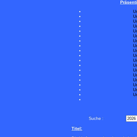
Präsent
U
U
U
U
U
U
U
U
U
U
U
U
U
U
U
U
U
U
Suche :
Titel: