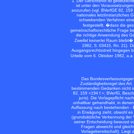
1. Der Gerichtshof ist gesetzlich
ist unter den Voraussetzungen
anzurufen (vgl.
BVerfGE 82, 159 
nationales letztinstanzliches 
schwebenden Verfahren eine F
festgestellt, �dass die ges
gemeinschaftsrechtliche Frage b
die richtige Anwendung des Gem
Zweifel keinerlei Raum bleibt� 
1982, S. 03415, Rn. 21). D
Ausgangsrechtsstreit hingegen beu
Urteile vom 6. Oktober 1982, a.a
Das Bundesverfassungsgeric
Zuständigkeitsregel des Art
bestimmenden Gedanken nicht mehr
82, 159 <194 f.>
; BVerfG, Besch
juris). Die Vorlagepflicht na
unhaltbar gehandhabt, in denen e
Auffassung nach bestehenden - E
in Erwägung zieht, obwohl es 
(grundsätzliche Verkennung der V
seiner Entscheidung bewusst v
Fragen abweicht und gleichw
Vorlagebereitschaft). Liegt