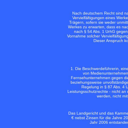
Nach deutschem Recht sind na
Vervielfältigungen eines Werk
Trägern, sofern sie weder unmitt
Werkes zu erwarten, dass es nach
nach § 54 Abs. 1 UrhG gegen 
Vornahme solcher Vervielfältigu
Dieser Anspruch k
1. Die Beschwerdeführerin, ein
von Medienunternehmen,
Fernsehunternehmen gegen die
beziehungsweise unvollständiger
Regelung in § 87 Abs. 4 
Leistungsschutzrechte - nicht an
werden, nicht mit 
Das Landgericht und das Kammerg
€ nebst Zinsen für die Jahre 20
Jahr 2006 entstande