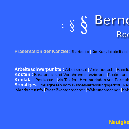
Präsentation der Kanzlei :
Startseite
|
Die Kanzlei stellt sic
Arbeitsschwerpunkte :
Arbeitsrecht
|
Verkehrsrecht
|
Famili
Kosten :
Beratungs- und Verfahrensfinanzierung
|
Kosten un
Kontakt :
Postkasten
|
via Telefon
|
Herunterladen von Formul
Sonstiges :
Neuigkeiten vom Bundesverfassungsgericht
|
Neu
|
Mandanteninfo
|
Prozeßkostenrechner
|
Währungsrechner
|
Kal
Neuigke