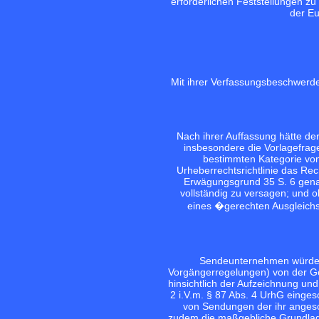
erforderlichen Feststellungen zu
der Eu
Mit ihrer Verfassungsbeschwerde
Nach ihrer Auffassung hätte de
insbesondere die Vorlagefrage
bestimmten Kategorie von
Urheberrechtsrichtlinie das Rec
Erwägungsgrund 35 S. 6 genann
vollständig zu versagen; und o
eines �gerechten Ausgleichs
Sendeunternehmen würden 
Vorgängerregelungen) von der G
hinsichtlich der Aufzeichnung un
2 i.V.m. § 87 Abs. 4 UrhG einge
von Sendungen der ihr angesc
zudem die maßgebliche Grundlage