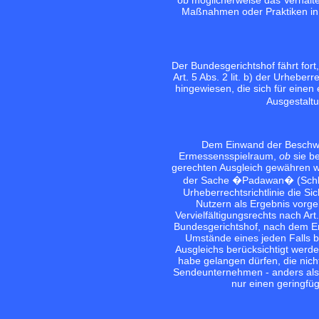
Maßnahmen oder Praktiken in 
Der Bundesgerichtshof fährt fort
Art. 5 Abs. 2 lit. b) der Urhebe
hingewiesen, die sich für eine
Ausgestalt
Dem Einwand der Beschwer
Ermessensspielraum,
ob
sie b
gerechten Ausgleich gewähren wo
der Sache �Padawan� (Schluss
Urheberrechtsrichtlinie die S
Nutzern als Ergebnis vorg
Vervielfältigungsrechts nach Art
Bundesgerichtshof, nach dem E
Umstände eines jeden Falls 
Ausgleichs berücksichtigt werde
habe gelangen dürfen, die nich
Sendeunternehmen - anders als 
nur einen geringfüg