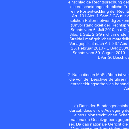
einschlägige Rechtsprechung des
die entscheidungserhebliche Fr
eine Fortentwicklung der Rechts
Art. 101 Abs. 1 Satz 2 GG nur d
solchen Fällen notwendig zukom
(Unvollständigkeit der Rechtspr
Senats vom 6. Juli 2010, a.a.O.
Abs. 1 Satz 2 GG nicht in erster
Streitfall maßgeblichen materiel
Vorlagepflicht nach Art. 267 Ab
25. Februar 2010 - 1 BvR 230/
Senats vom 30. August 2010 - 
BVerfG, Beschlus
2. Nach diesen Maßstäben ist vo
die von der Beschwerdeführerin 
entscheidungserheblich behandel
Ab
a) Dass der Bundesgerichtsho
darauf, dass er die Auslegung de
eines unionsrechtlichen Scha
nationalen Gesetzgebers gegen Art
sei. Da das nationale Gericht di
Voraussetzung ihrer Vorlagebedür