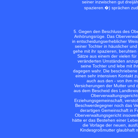
seiner inzwischen gut dreijäh
spazieren.�) sprächen zud
5. Gegen den Beschluss des Obe
Anhörungsrüge. Das Oberverwal
in entscheidungserheblicher Weise 
seiner Tochter in häuslicher und
gehe mit ihr spazieren, beruhten
Sätze aus einem der vielen für
veränderten Umständen anzupas
seine Tochter und lebe mit i
dagegen wahr. Die beschriebene 
einen sehr intensiven Kontakt zu
auch aus den - von ihm mi
Versicherungen der Mutter und 
aus dem Bescheid des Landkrei
Oberverwaltungsgericht
Erziehungsgemeinschaft, verst
Beschwerdegegner noch das Verw
derartigen Gemeinschaft in F
Oberverwaltungsgericht insoweit
hätte er das Bestehen einer Leb
die Vorlage der neuen, ausf
Kindesgroßmutter glaubhaft 