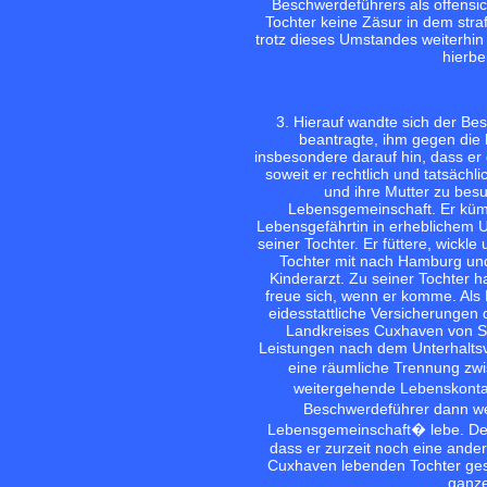
Beschwerdeführers als offensic
Tochter keine Zäsur in dem stra
trotz dieses Umstandes weiterhin 
hierbe
3. Hierauf wandte sich der B
beantragte, ihm gegen die
insbesondere darauf hin, dass er
soweit er rechtlich und tatsäch
und ihre Mutter zu bes
Lebensgemeinschaft. Er küm
Lebensgefährtin in erheblichem U
seiner Tochter. Er füttere, wickl
Tochter mit nach Hamburg und 
Kinderarzt. Zu seiner Tochter h
freue sich, wenn er komme. Als 
eidesstattliche Versicherungen
Landkreises Cuxhaven von Se
Leistungen nach dem Unterhaltsv
eine räumliche Trennung zw
weitergehende Lebenskontakt
Beschwerdeführer dann weit
Lebensgemeinschaft� lebe. Dem
dass er zurzeit noch eine ande
Cuxhaven lebenden Tochter ges
ganze