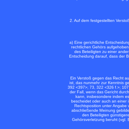
2. Auf dem festgestellten Verst
a) Eine gerichtliche Entscheid
rechtlichen Gehörs aufgehoben
des Beteiligten zu einer ande
Entscheidung darauf, dass der Be
Ein Verstoß gegen das Recht auf
ist, das nunmehr zur Kenntnis 
392 <397>;
73, 322 <326 f.>;
107
der Fall, wenn das Gericht dur
kann, insbesondere indem es
bescheidet oder auch an eine
Rechtsposition unter Angabe v
abschließende Meinung gebilde
den Beteiligten günstiger
Gehörsverletzung beruht (vgl.