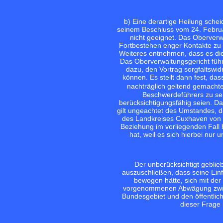
b) Eine derartige Heilung sche
seinem Beschluss vom 24. Februa
nicht geeignet. Das Oberver
Fortbestehen enger Kontakte zu 
Weiteres entnehmen, dass es dies
Das Oberverwaltungsgericht führ
dazu, den Vortrag sorgfaltswi
können. Es stellt dann fest, da
nachträglich geltend gemacht
Beschwerdeführers zu sei
berücksichtigungsfähig seien. Da
gilt ungeachtet des Umstandes, 
des Landkreises Cuxhaven von 
Beziehung im vorliegenden Fall 
hat, weil es sich hierbei nur
Der unberücksichtigt geblie
auszuschließen, dass seine Ein
bewogen hätte, sich mit de
vorgenommenen Abwägung zwisc
Bundesgebiet und den öffentlic
dieser Frage 