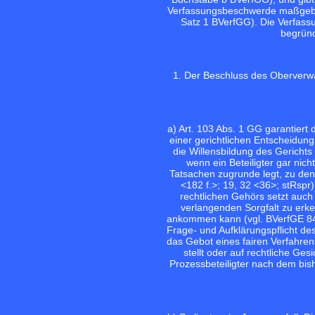
Verfassungsbeschwerde maßgeblic
Satz 1 BVerfGG). Die Verfass
begründ
1. Der Beschluss des Oberverwa
a) Art. 103 Abs. 1 GG garantiert 
einer gerichtlichen Entscheidu
die Willensbildung des Gerichts 
wenn ein Beteiligter gar ni
Tatsachen zugrunde legt, zu den
<182 f.>;
19, 32 <36>
; stRsp
rechtlichen Gehörs setzt auch
verlangenden Sorgfalt zu erk
ankommen kann (vgl.
BVerfGE 8
Frage- und Aufklärungspflicht de
das Gebot eines fairen Verfahre
stellt oder auf rechtliche Ge
Prozessbeteiligter nach dem bis