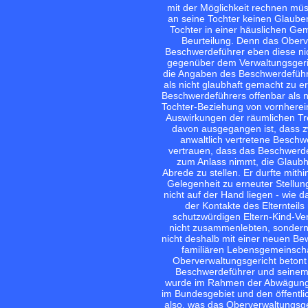
mit der Möglichkeit rechnen mü
an seine Tochter keinen Glauben
Tochter in einer häuslichen Geme
Beurteilung. Denn das Oberve
Beschwerdeführer eben diese ni
gegenüber dem Verwaltungsgeric
die Angaben des Beschwerdeführe
als nicht glaubhaft gemacht zu e
Beschwerdeführers offenbar als n
Tochter-Beziehung von vornhere
Auswirkungen der räumlichen Tr
davon ausgegangen ist, dass z
anwaltlich vertretene Beschw
vertrauen, dass das Beschwerde
zum Anlass nimmt, die Glaubh
Abrede zu stellen. Er durfte mit
Gelegenheit zu erneuter Stellu
nicht auf der Hand liegen - wie 
der Kontakte des Elternteils
schutzwürdigen Eltern-Kind-Ver
nicht zusammenlebten, sondern
nicht deshalb mit einer neuen B
familiären Lebensgemeinschaf
Oberverwaltungsgericht beton
Beschwerdeführer und seinem K
wurde im Rahmen der Abwägung z
im Bundesgebiet und den öffentli
also, was das Oberverwaltungsge