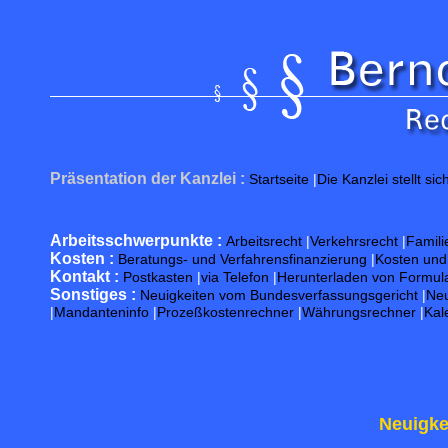
G
Präsentation der Kanzlei :
Startseite
|
Die Kanzlei stellt sic
Arbeitsschwerpunkte :
Arbeitsrecht
|
Verkehrsrecht
|
Famili
Kosten :
Beratungs- und Verfahrensfinanzierung
|
Kosten un
Kontakt :
Postkasten
|
via Telefon
|
Herunterladen von Formul
Sonstiges :
Neuigkeiten vom Bundesverfassungsgericht
|
Neu
|
Mandanteninfo
|
Prozeßkostenrechner
|
Währungsrechner
|
Kal
Neuigke