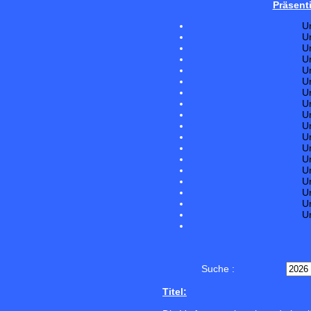
Präsent
U
U
U
U
U
U
U
U
U
U
U
U
U
U
U
U
U
U
Suche :
Titel: