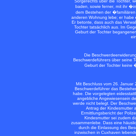
Sorgerechts über die Tochter, wo
baden, sowie ferner, mit ihr �
dem Bestehen der �familiären
anderen Wohnung lebe; er habe ei
Er betonte, dass auch das Verwa
Tochter tatsächlich aus. Im Geg
Geburt der Tochter begangenen 
ei
Die Beschwerdeerwiderung 
Beschwerdeführers über seine To
Geburt der Tochter keine 
Mit Beschluss vom 26. Januar 
Beschwerdeführer das Bestehen 
habe. Die vorgelegten eidesstatt
angebliche Angewiesensein de
werde nicht belegt. Der Beschwer
Antrag der Kindesmutter a
Ermittlungsbericht der Poli
Kindesmutter sei zudem d
zusammenlebe. Dass eine häuslich
durch die Einlassung des Bes
inzwischen in Cuxhaven lebende