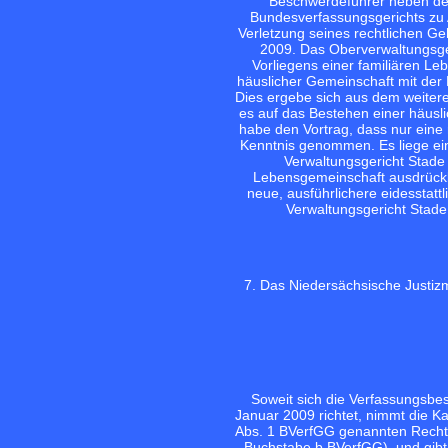
Beschwerdeführer neben de
Bundesverfassungsgerichts zu A
Verletzung seines rechtlichen G
2009. Das Oberverwaltungsge
Vorliegens einer familiären Le
häuslicher Gemeinschaft mit der 
Dies ergebe sich aus dem weiter
es auf das Bestehen einer häusl
habe den Vortrag, dass nur eine 
Kenntnis genommen. Es liege ei
Verwaltungsgericht Stad
Lebensgemeinschaft ausdrückli
neue, ausführlichere eidesstat
Verwaltungsgericht Stade 
7. Das Niedersächsische Justiz
Soweit sich die Verfassungsb
Januar 2009 richtet, nimmt die K
Abs. 1 BVerfGG genannten Rechts 
Buchstabe b BVerfGG), und gibt 