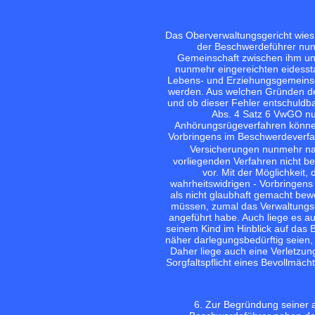
Das Oberverwaltungsgericht wies
der Beschwerdeführer nun
Gemeinschaft zwischen ihm und 
nunmehr eingereichten eidesst
Lebens- und Erziehungsgemeinsch
werden. Aus welchen Gründen de
und ob dieser Fehler entschuldb
Abs. 4 Satz 6 VwGO nu
Anhörungsrügeverfahren könne o
Vorbringens im Beschwerdeverfah
Versicherungen nunmehr na
vorliegenden Verfahren nicht b
vor. Mit der Möglichkeit,
wahrheitswidrigen - Vorbringen
als nicht glaubhaft gemacht bew
müssen, zumal das Verwaltungsg
angeführt habe. Auch liege es au
seinem Kind im Hinblick auf das 
näher darlegungsbedürftig seien
Daher liege auch eine Verletzun
Sorgfaltspflicht eines Bevollmäc
6. Zur Begründung seiner