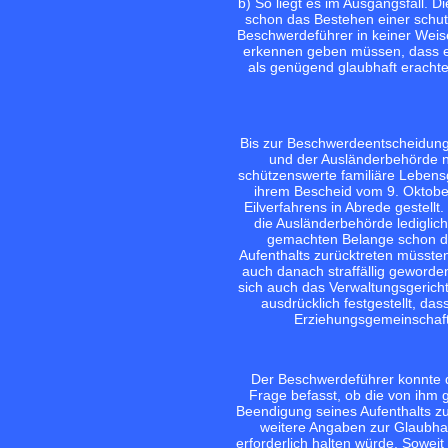
b) So liegt es im Ausgangsfall.
schon das Bestehen einer schut
Beschwerdeführer in keiner Wei
erkennen geben müssen, dass es
als genügend glaubhaft erachtet
Bis zur Beschwerdeentscheidun
und der Ausländerbehörde ni
schützenswerte familiäre Lebens
ihrem Bescheid vom 9. Oktob
Eilverfahrens in Abrede gestell
die Ausländerbehörde ledigli
gemachten Belange schon de
Aufenthalts zurücktreten müssten
auch danach straffällig geworde
sich auch das Verwaltungsgerich
ausdrücklich festgestellt, da
Erziehungsgemeinschaft
Der Beschwerdeführer konnte de
Frage befasst, ob die von ihm 
Beendigung seines Aufenthalts zu
weitere Angaben zur Glaubhaf
erforderlich halten würde. Sowei