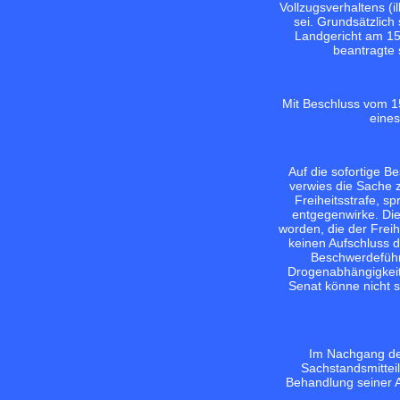
Vollzugsverhaltens (i
sei. Grundsätzlich
Landgericht am 15
beantragte 
Mit Beschluss vom 1
eines
Auf die sofortige 
verwies die Sache z
Freiheitsstrafe, s
entgegenwirke. Die
worden, die der Frei
keinen Aufschluss d
Beschwerdeführe
Drogenabhängigkeit 
Senat könne nicht s
Im Nachgang de
Sachstandsmittei
Behandlung seiner A