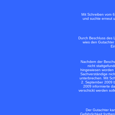
Mit Schreiben vom 6
und suchte erneut 
Durch Beschluss des L
wies den Gutachter 
Ei
Nachdem der Beschwer
nicht stattgefun
hingewiesen worden 
Sachverständige nich
unterbrechen. Mit Sc
2. September 2009 b
2009 informierte d
verschickt werden sol
Der Gutachter ka
Gefährlichkeit fortbe