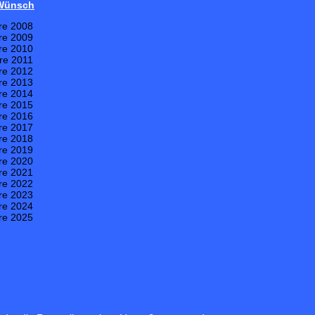
 Wünsch
re 2008
re 2009
re 2010
re 2011
re 2012
re 2013
re 2014
re 2015
re 2016
re 2017
re 2018
re 2019
re 2020
re 2021
re 2022
re 2023
re 2024
re 2025