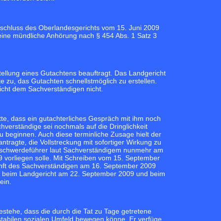
eschluss des Oberlandesgerichts vom 15. Juni 2009
eine mündliche Anhörung nach § 454 Abs. 1 Satz 3
tellung eines Gutachtens beauftragt. Das Landgericht
te zu, das Gutachten schnellstmöglich zu erstellen.
icht dem Sachverständigen nicht.
e, dass ein gutachterliches Gespräch mit ihm noch
hverständige sei nochmals auf die Dringlichkeit
beginnen. Auch diese terminliche Zusage hielt der
tragte, die Vollstreckung mit sofortiger Wirkung zu
 Beschwerdeführer laut Sachverständigem nunmehr am
 vorliegen solle. Mit Schreiben vom 15. September
unft des Sachverständigen am 16. September 2009
en beim Landgericht am 22. September 2009 und beim
ein.
tehe, dass die durch die Tat zu Tage getretene
m stabilen sozialen Umfeld bewegen könne. Er verfüge