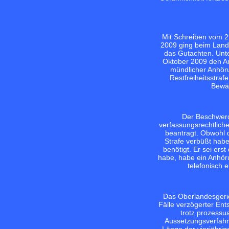
Mit Schreiben vom 2
2009 ging beim Landg
das Gutachten. Unt
Oktober 2009 den An
mündlicher Anhöru
Restfreiheitsstra
Bewäh
Der Beschwerd
verfassungsrechtliche
beantragt. Obwohl d
Strafe verbüßt habe
benötigt. Er sei ers
habe, habe ein Anhöru
telefonisch 
Das Oberlandesgeric
Fälle verzögerter Ent
trotz prozessu
Aussetzungsverfahr