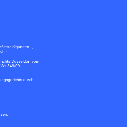
fverteidigungen -,
ch -
richts Düsseldorf vom
3 Ws 549/09 -
ungsgerichts durch
ssen: