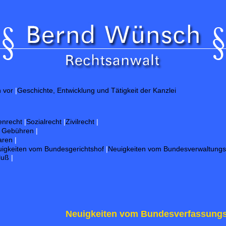
Gut
h vor
|
Geschichte, Entwicklung und Tätigkeit der Kanzlei
enrecht
|
Sozialrecht
|
Zivilrecht
|
d Gebühren
|
aren
|
igkeiten vom Bundesgerichtshof
|
Neuigkeiten vom Bundesverwaltungs
luß
|
Neuigkeiten vom Bundesverfassungs