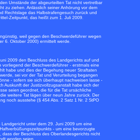
nden Umstände der abgeurteilten Tat nicht vertretbar
cht zu ziehen. Anlässlich seiner Anhörung vor dem
nd Rechtslage das Halbstrafengesuch zurück und
tel-Zeitpunkt, das heißt zum 1. Juli 2009.
 ungünstig, weil gegen den Beschwerdeführer wegen
r 6. Oktober 2000) ermittelt werde.
Juni 2009 den Beschluss des Landgerichts auf und
ie vorliegend der Beschwerdeführer - erstmals eine
fehlt habe und dies der Begehung neuer Straftaten
 werde, sei vor der Tat und Verurteilung begangen
önne - sofern sie sich überhaupt nachweisen lasse -
h Auskunft der Justizvollzugsanstalt habe sich der
se seien geordnet, die für die Tat ursächliche
die weitere Tat lägen über neun Jahre zurück. Der
tung noch ausstehe (§ 454 Abs. 2 Satz 1 Nr. 2 StPO
 Landgericht unter dem 29. Juni 2009 um eine
l-Haftverbüßungszeitpunkts - um eine bevorzugte
t, dass der Beschluss des Oberlandesgerichts nicht
ndt worden seien.