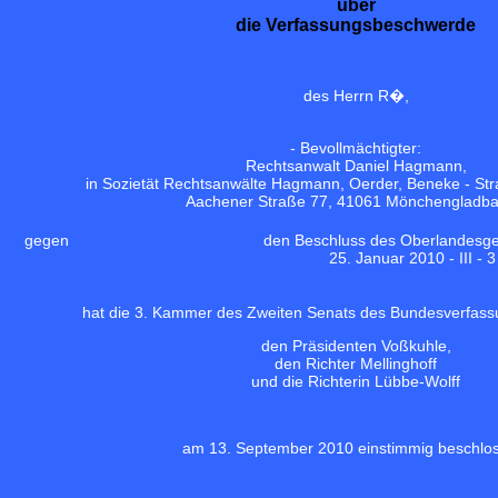
über
die Verfassungsbeschwerde
des Herrn R�,
- Bevollmächtigter:
Rechtsanwalt Daniel Hagmann,
in Sozietät Rechtsanwälte Hagmann, Oerder, Beneke - Stra
Aachener Straße 77, 41061 Mönchengladba
gegen
den Beschluss des Oberlandesge
25. Januar 2010 - III - 
hat die 3. Kammer des Zweiten Senats des Bundesverfass
den Präsidenten Voßkuhle,
den Richter Mellinghoff
und die Richterin Lübbe-Wolff
am 13. September 2010 einstimmig beschlo