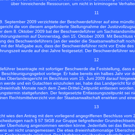
über hinreichende Ressourcen, um nicht in kriminogene Verhalte
11
9. September 2009 verzichtete der Beschwerdeführer auf eine mündli
ericht die von diesem angeforderte Stellungnahme der Justizvollzugs
er dem 8. Oktober 2009 bat der Beschwerdeführer um Sachstandsmitte
hörungstermin auf Donnerstag, den 15. Oktober 2009. Mit Beschluss 
ng des Beschwerdeführers (an der weder die Staatsanwaltschaft noch 
fe mit der Maßgabe aus, dass der Beschwerdeführer nicht vor Ende des 
rungszeit wurde auf drei Jahre festgesetzt. Der Beschwerdeführer wu
12
eführer beantragte mit sofortiger Beschwerde die Feststellung, dass 
 Beschleunigungsgebot vorliege. Er habe bereits ein halbes Jahr vor d
as Oberlandesgericht im Beschluss vom 15. Juni 2009 darauf hingewies
n werde und ein Gutachten einzuholen sei, habe das Landgericht für 
t dreieinhalb Monate nach dem Zwei-Drittel-Zeitpunkt entlassen worden
ngstermin stattgefunden. Der festgesetzte Entlassungszeitpunkt sei ni
einen Rechtsmittelverzicht von der Staatsanwaltschaft erwirken und ein
13
ht wies den Antrag mit dem vorliegend angegriffenen Beschluss vom 2
scheidungen nach § 57 StGB zur Gruppe tiefgreifender Grundrechtseingr
aler Überholung angenommen werden könne. Jedenfalls sei das Beschle
ens sei nicht unangemessen. Die etwa dreieinhalbmonatige Überschreit