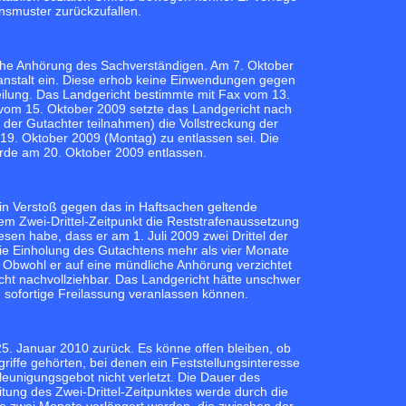
nsmuster zurückzufallen.
che Anhörung des Sachverständigen. Am 7. Oktober
anstalt ein. Diese erhob keine Einwendungen gegen
ilung. Das Landgericht bestimmte mit Fax vom 13.
vom 15. Oktober 2009 setzte das Landgericht nach
der Gutachter teilnahmen) die Vollstreckung der
19. Oktober 2009 (Montag) zu entlassen sei. Die
rde am 20. Oktober 2009 entlassen.
ein Verstoß gegen das in Haftsachen geltende
em Zwei-Drittel-Zeitpunkt die Reststrafenaussetzung
en habe, dass er am 1. Juli 2009 zwei Drittel der
die Einholung des Gutachtens mehr als vier Monate
. Obwohl er auf eine mündliche Anhörung verzichtet
cht nachvollziehbar. Das Landgericht hätte unschwer
e sofortige Freilassung veranlassen können.
5. Januar 2010 zurück. Es könne offen bleiben, ob
iffe gehörten, bei denen ein Feststellungsinteresse
unigungsgebot nicht verletzt. Die Dauer des
ung des Zwei-Drittel-Zeitpunktes werde durch die