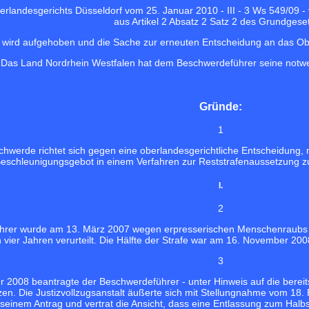
rlandesgerichts Düsseldorf vom 25. Januar 2010 - III - 3 Ws 549/09 -
aus Artikel 2 Absatz 2 Satz 2 des Grundgese
 wird aufgehoben und die Sache zur erneuten Entscheidung an das Ob
Das Land Nordrhein Westfalen hat dem Beschwerdeführer seine notwe
Gründe:
1
hwerde richtet sich gegen eine oberlandesgerichtliche Entscheidung, m
eschleunigungsgebot in einem Verfahren zur Reststrafenaussetzung 
I.
2
rer wurde am 13. März 2007 wegen erpresserischen Menschenraubs (T
n vier Jahren verurteilt. Die Hälfte der Strafe war am 16. November 2008
3
2008 beantragte der Beschwerdeführer - unter Hinweis auf die bereits z
n. Die Justizvollzugsanstalt äußerte sich mit Stellungnahme vom 18.
seinem Antrag und vertrat die Ansicht, dass eine Entlassung zum Halbs