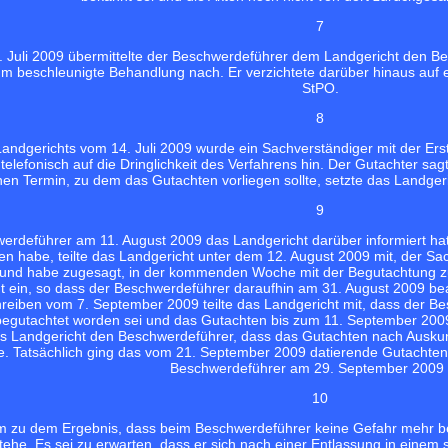
7
. Juli 2009 übermittelte der Beschwerdeführer dem Landgericht den B
um beschleunigte Behandlung nach. Er verzichtete darüber hinaus auf 
StPO.
8
andgerichts vom 14. Juli 2009 wurde ein Sachverständiger mit der Ers
telefonisch auf die Dringlichkeit des Verfahrens hin. Der Gutachter sag
nen Termin, zu dem das Gutachten vorliegen sollte, setzte das Landger
9
deführer am 11. August 2009 das Landgericht darüber informiert hatt
den habe, teilte das Landgericht unter dem 12. August 2009 mit, der Sac
und habe zugesagt, in der kommenden Woche mit der Begutachtung zu 
t ein, so dass der Beschwerdeführer daraufhin am 31. August 2009 bean
hreiben vom 7. September 2009 teilte das Landgericht mit, dass der
egutachtet worden sei und das Gutachten bis zum 11. September 2009
as Landgericht den Beschwerdeführer, dass das Gutachten nach Ausk
le. Tatsächlich ging das vom 21. September 2009 datierende Gutacht
Beschwerdeführer am 29. September 2009 
10
m zu dem Ergebnis, dass beim Beschwerdeführer keine Gefahr mehr bes
stehe. Es sei zu erwarten, dass er sich nach einer Entlassung in eine