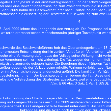
llegaler Handybesitz in der Justizvollzugsanstalt) und der schwerwiege
 sei aber eine Bewährungsentlassung zum Zweidrittelzeitpunkt in Betra
. April 2009 nahm der Beschwerdeführer nach Erörterung der Sach- u
stattdessen die Aussetzung der Reststrafe zur Bewährung zum Zwei-Drit
4
5. April 2009 lehnte das Landgericht den Antrag ab. Die Prognose sei
 weiteren erpresserischen Menschenraubs (dortiger Tatzeitpunkt war de
5
Beschwerde des Beschwerdeführers hob das Oberlandesgericht am 15. 
ur erneuten Entscheidung dorthin zurück. Verbüße ein Verurteilter - w
preche eine Vermutung dafür, dass der Vollzug seine Wirkung nicht ver
se Vermutung sei hier nicht widerlegt. Die Tat, wegen der nun ermittelt
heitsstrafe zugrunde gelegen habe. Die Begehung dieser früheren Tat k
arüber geben, ob der Vollzug seine erhoffte Wirkung verfehlt habe. Nac
r im Wesentlichen beanstandungsfrei geführt. Die familiären Verhältnis
bestehe nicht mehr. Der Beschwerdeführer bereue die Tat. Diese und 
elbst die Vollstreckung des Strafrestes aussetzen, weil eine Begutach
i.V.m. § 66 Abs. 3 Satz 1 Var. 1 StGB).
6
r Entscheidung des Oberlandesgerichts bat der Beschwerdeführer das
lung und - angesichts seines am 1. Juli 2009 anstehenden Zwei-Dritte
ngelegenheit. Das Landgericht teilte hierauf unter dem 1. Juli 2009 mi
bekannt sei und die Akten noch nicht von dort zurückgesa