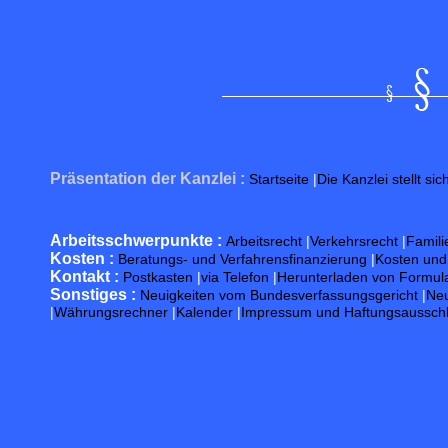
Präsentation der Kanzlei :
Startseite
|
Die Kanzlei stellt sic
Arbeitsschwerpunkte :
Arbeitsrecht
|
Verkehrsrecht
|
Famili
Kosten :
Beratungs- und Verfahrensfinanzierung
|
Kosten un
Kontakt :
Postkasten
|
via Telefon
|
Herunterladen von Formul
Sonstiges :
Neuigkeiten vom Bundesverfassungsgericht
|
Neu
|
Währungsrechner
|
Kalender
|
Impressum und Haftungsaussch