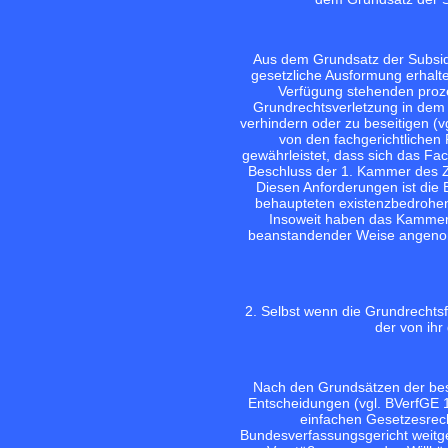
Aus dem Grundsatz der Subsidi
gesetzliche Ausformung erhalte
Verfügung stehenden proze
Grundrechtsverletzung in dem
verhindern oder zu beseitigen (v
von den fachgerichtlichen
gewährleistet, dass sich das Fac
Beschluss der 1. Kammer des Zw
Diesen Anforderungen ist die 
behaupteten existenzbedrohen
Insoweit haben das Kammerge
beanstandender Weise angenom
2. Selbst wenn die Grundrechtsfä
der von ihr
Nach den Grundsätzen der besc
Entscheidungen (vgl.
BVerfGE 1
einfachen Gesetzesrec
Bundesverfassungsgericht weitg