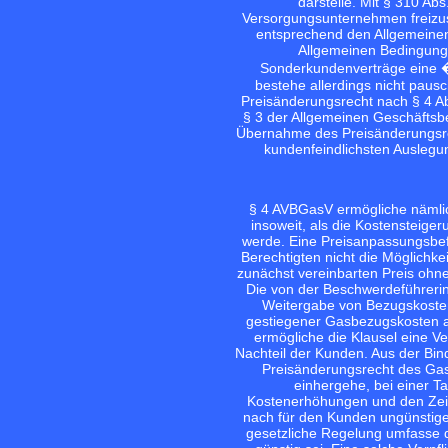
darstelle. Mit § 310 Ab
Versorgungsunternehmen freizu
entsprechend den Allgemeine
Allgemeinen Bedingung
Sonderkundenverträge eine �L
bestehe allerdings nicht pausc
Preisänderungsrecht nach § 4 Ab
§ 3 der Allgemeinen Geschäftsb
Übernahme des Preisänderungsrec
kundenfeindlichsten Auslegu
§ 4 AVBGasV ermögliche nämlic
insoweit, als die Kostensteige
werde. Eine Preisanpassungsbef
Berechtigten nicht die Möglichk
zunächst vereinbarten Preis ohn
Die von der Beschwerdeführeri
Weitergabe von Bezugskoste
gestiegener Gasbezugskosten au
ermögliche die Klausel eine V
Nachteil der Kunden. Aus der Bin
Preisänderungsrecht des Ga
einhergehe, bei einer 
Kostenerhöhungen und den Zeit
nach für den Kunden ungünstig
gesetzliche Regelung umfasse d