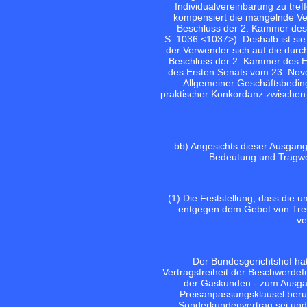
Individualvereinbarung zu tref
kompensiert die mangelnde Ve
Beschluss der 2. Kammer des
S. 1036 <1037>). Deshalb ist si
der Verwender sich auf die durch
Beschluss der 2. Kammer des E
des Ersten Senats vom 23. Nove
Allgemeiner Geschäftsbeding
praktischer Konkordanz zwischen 
bb) Angesichts dieser Ausgan
Bedeutung und Tragwei
(1) Die Feststellung, dass die
entgegen dem Gebot von Treu
ve
Der Bundesgerichtshof hat 
Vertragsfreiheit der Beschwerdefü
der Gaskunden - zum Ausgan
Preisanpassungsklausel beruh
Sonderkundenvertrag sei und f