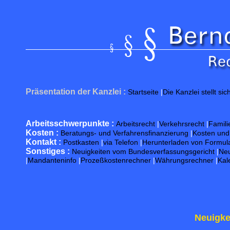
G
Präsentation der Kanzlei :
Startseite
|
Die Kanzlei stellt sic
Arbeitsschwerpunkte :
Arbeitsrecht
|
Verkehrsrecht
|
Famili
Kosten :
Beratungs- und Verfahrensfinanzierung
|
Kosten un
Kontakt :
Postkasten
|
via Telefon
|
Herunterladen von Formul
Sonstiges :
Neuigkeiten vom Bundesverfassungsgericht
|
Neu
|
Mandanteninfo
|
Prozeßkostenrechner
|
Währungsrechner
|
Kal
Neuigke