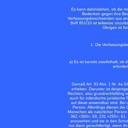
Es kann dahinstehen, ob die mi
Bedenken gegen ihre Besc
Verfassungsbeschwerden aus and
BvR 851/10 ist teilweise unzuläs
Übrigen ist fü
1. Die Verfassungsbe
a) Es ist bereits zweifelhaft, 
erforde
Gemäß Art. 93 Abs. 1 Nr. 4a
erheben. Darunter ist derjenig
Rechten, also grundrechtsfähig is
auch für inländische juristisch
auf diese anwendbar sind. Bei d
Person. Allerdings dienen die
Menschen als natürlicher Person 
362 <369>;
59, 231 <255>;
61, 
anzusehen und sie in den Schut
nur dann gerechtfertigt, wenn ih