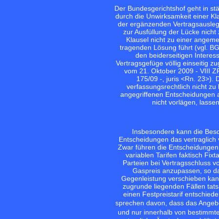
Der Bundesgerichtshof geht in st
durch die Unwirksamkeit einer K
der ergänzenden Vertragsausle
zur Ausfüllung der Lücke nich
Klausel nicht zu einer angem
tragenden Lösung führt (vgl. B
den beiderseitigen Interes
Vertragsgefüge völlig einseitig 
vom 21. Oktober 2009 - VIII Z
175/09 -, juris <Rn. 23>).
verfassungsrechtlich nicht z
angegriffenen Entscheidungen 
nicht vorlägen, lasse
Insbesondere kann die Besch
Entscheidungen das vertraglich 
Zwar führen die Entscheidungen 
variablen Tarifen faktisch Fix
Parteien bei Vertragsschluss 
Gaspreis anzupassen, so das
Gegenleistung verschieben kann.
zugrunde liegenden Fällen tat
einen Festpreistarif entschied
sprechen davon, dass das Angebo
und nur innerhalb von bestimmten