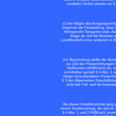
variablen Tarifen jeweils um 
a) Der Kläger des Ausgangsverf
begehrte die Feststellung, das
Amtsgericht Tiergarten statt. A
Klage ab. Auf die Revision 
(veröffentlicht unter anderem in 
Zur Begründung stellte der Bund
zur Zeit der Preiserhöhungen
Tarifkunden (AVBGasV) sei, s
unmittelbar gemäß § 4 Abs. 1 
Kläger beanstandeten Preiserhö
§ 3 der Allgemeinen Geschäftsbe
nicht der Fall, weil die beans
Bei dieser Inhaltskontrolle gin
einem Sondervertrag, die das im 
§ 4 Abs. 1 und 2 AVBGasV unve