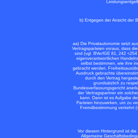
Leistungsentgelt
b) Entgegen der Ansicht der 
aa) Die Privatautonomie setzt au
Vertragsparteien voraus, dass d
sind (vgl.
BVerfGE 81, 242 <254 
eigenverantwortlichen Handelns
selbst bestimmen, wie ihre i
gebracht werden. Freiheitsausübu
Ausdruck gebrachte übereinstim
durch den Vertrag hergeste
grundsätzlich zu respek
Bundesverfassungsgericht anerka
der Vertragspartner ein solche
kann. Dann ist es Aufgabe de
Parteien hinzuwirken, um zu ver
Fremdbestimmung verkehrt (
Vor diesem Hintergrund ist die 
Allgemeine Geschäftsbeding