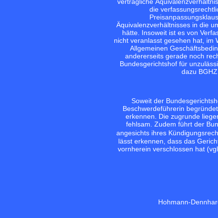
vertragliche Äquivalenzverhältni
die verfassungsrechtli
Preisanpassungsklause
Äquivalenzverhältnisses in die 
hätte. Insoweit ist es von Ver
nicht veranlasst gesehen hat, im
Allgemeinen Geschäftsbeding
andererseits gerade noch recht
Bundesgerichtshof für unzuläss
dazu BGHZ 8
Soweit der Bundesgerichtsh
Beschwerdeführerin begründet, 
erkennen. Die zugrunde liegen
fehlsam. Zudem führt der Bun
angesichts ihres Kündigungsrec
lässt erkennen, dass das Gericht
vornherein verschlossen hat (vgl.
Hohmann-Dennhar