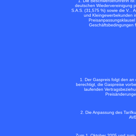
1. Die Beschwerdeführerin is
deutschen Wiedervereinigung priv
S.A.S. (31,575 %) sowie die V...
und Kleingewerbekunden in 
Preisanpassungsklausel a
Geschäftsbedingungen fü
1. Der Gaspreis folgt den an 
berechtigt, die Gaspreise vorb
laufenden Vertragsbeziehu
Preisänderunge
2. Die Anpassung des Tarifk
AVB
Zum 1. Oktober 2005 und zum 1