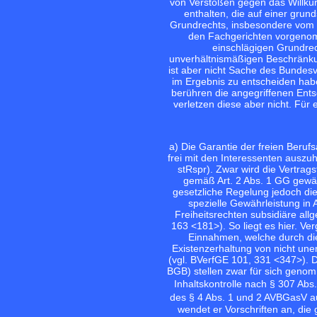
von Verstößen gegen das Willkür
enthalten, die auf einer gru
Grundrechts, insbesondere vom U
den Fachgerichten vorgenom
einschlägigen Grundrech
unverhältnismäßigen Beschränkung
ist aber nicht Sache des Bundesve
im Ergebnis zu entscheiden hab
berühren die angegriffenen Ents
verletzen diese aber nicht. Fü
a) Die Garantie der freien Berufs
frei mit den Interessenten auszu
stRspr). Zwar wird die Vertrag
gemäß Art. 2 Abs. 1 GG gewäh
gesetzliche Regelung jedoch die 
spezielle Gewährleistung in
Freiheitsrechten subsidiäre al
163 <181>
). So liegt es hier. 
Einnahmen, welche durch die 
Existenzerhaltung von nicht uner
(vgl.
BVerfGE 101, 331 <347>
). 
BGB) stellen zwar für sich geno
Inhaltskontrolle nach § 307 Ab
des § 4 Abs. 1 und 2 AVBGasV au
wendet er Vorschriften an, di