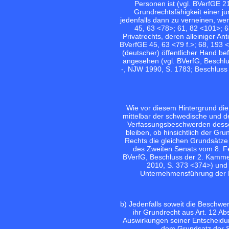
Personen ist (vgl.
BVerfGE 21
Grundrechtsfähigkeit einer ju
jedenfalls dann zu verneinen, we
45, 63 <78>;
61, 82 <101>;
6
Privatrechts, deren alleiniger Ant
BVerfGE 45, 63 <79 f.>;
68, 193 <
(deutscher) öffentlicher Hand be
angesehen (vgl. BVerfG, Beschl
-, NJW 1990, S. 1783; Beschluss
Wie vor diesem Hintergrund die 
mittelbar der schwedische und der
Verfassungsbeschwerden dessen
bleiben, ob hinsichtlich der Gru
Rechts die gleichen Grundsätze 
des Zweiten Senats vom 8. F
BVerfG, Beschluss der 2. Kamm
2010, S. 373 <374>) und w
Unternehmensführung der 
b) Jedenfalls soweit die Beschwe
ihr Grundrecht aus Art. 12 Ab
Auswirkungen seiner Entscheidun
dem Grundsatz der Su