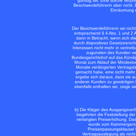
günstig sei. Eine solche Verpf
Beschwerdeführerin aber nicht.
Einräumung e
Der Beschwerdeführerin sei nich
entsprechend § 4 Abs. 1 und 2
dann in Betracht, wenn sich d
durch dispositives Gesetzesrecht
Interessen nicht mehr in vertret
zugunsten des Kunden vers
Bundesgerichtshof auf das Kündi
Monat zum Ablauf der Mindestve
Monate verlängerten Vertragsla
gemacht habe, eine nicht mehr
ergebe sich daraus, dass sie 
anderer Kunden zu gewärtigen 
ebenfalls enthalten sei, zeige 
b) Die Kläger des Ausgangsver
begehrten die Feststellung de
verlangten Preiserhöhung. Das
wurde vom Kammergericht
Preisanpassungsklausel 
Vertragsauslegung als nich