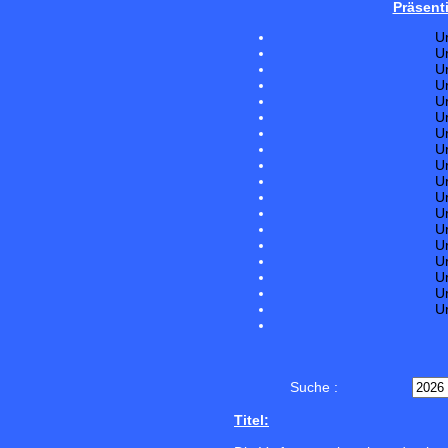
Präsent
U
U
U
U
U
U
U
U
U
U
U
U
U
U
U
U
U
U
Suche :
Titel: