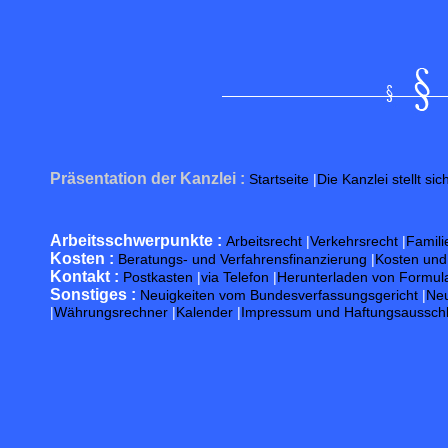
Präsentation der Kanzlei :
Startseite
|
Die Kanzlei stellt sic
Arbeitsschwerpunkte :
Arbeitsrecht
|
Verkehrsrecht
|
Famili
Kosten :
Beratungs- und Verfahrensfinanzierung
|
Kosten un
Kontakt :
Postkasten
|
via Telefon
|
Herunterladen von Formul
Sonstiges :
Neuigkeiten vom Bundesverfassungsgericht
|
Neu
|
Währungsrechner
|
Kalender
|
Impressum und Haftungsaussch