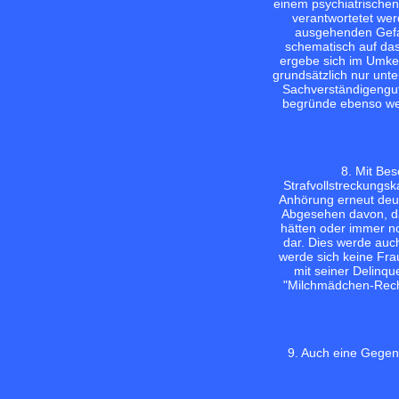
einem psychiatrischen
verantwortetet wer
ausgehenden Gefah
schematisch auf das
ergebe sich im Umkeh
grundsätzlich nur unt
Sachverständigengut
begründe ebenso wen
8. Mit Be
Strafvollstreckungs
Anhörung erneut deut
Abgesehen davon, da
hätten oder immer no
dar. Dies werde auch
werde sich keine Fra
mit seiner Delinqu
"Milchmädchen-Rechnu
9. Auch eine Gegen