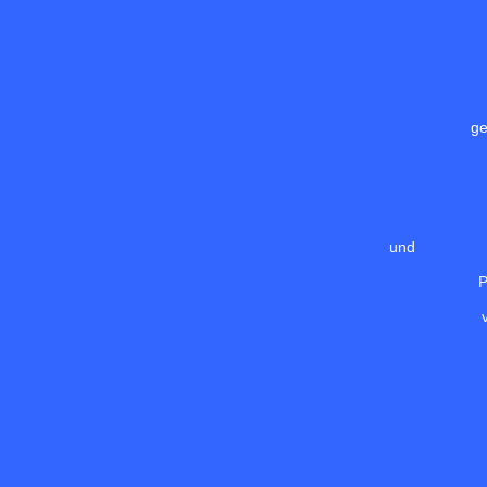
ge
und
P