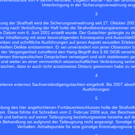
freiheitsstrafe von 4 Jahren verurteilt. Zugleich wurde - auf der Grun
Unterbringung in der Sicherungsverwahrung ang
3
ng der Strafhaft wird die Sicherungsverwahrung seit 27. Oktober 2001 
ung nach Verbüßung der Haft holte die Strafvollstreckungskammer ein
em Datum vom 6. Juni 2001 erstellt wurde. Der Gutachter gelangte zu 
der Inhaftierung mit einer beunruhigenden Konsequenz und Ausschließ
enken und schriftliche Ausführungen auf jenen Aspekt sexuellen Erlebe
eilten Delikte entstammten. Er sei unverändert von jener Obsession b
n der Vergangenheit zutreffend den Hang-Begriff des § 66 StGB verwirk
enen therapeutischen Gesprächen verweigert und sich stattdessen geda
nd weiter an einer vermeintlich wissenschaftlichen Verbrämung seiner
raschen, dass er auch nicht ansatzweise Distanz gewonnen habe zu sei
4
eiteres externes Sachverständigengutachten eingeholt. Bis 2007 absol
Ausführungen.
5
eitung des hier angefochtenen Fortdauerbeschlusses holte die Strafv
t ein. Diese führte mit Schreiben vom 2. Februar 2009 aus, der Beschw
ab und beharre auf seiner Tatleugnung beziehungsweise bestehe auf de
he Behandlung sei aufgrund der Tatleugnung nicht angezeigt. Sonstig
Verhalten. Anhaltspunkte für eine günstige Kriminalprognose 