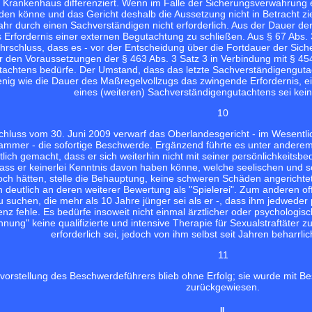
 Krankenhaus differenziert. Wenn im Falle der Sicherungsverwahrung ei
den könne und das Gericht deshalb die Aussetzung nicht in Betracht zie
r durch einen Sachverständigen nicht erforderlich. Aus der Dauer der
 Erfordernis einer externen Begutachtung zu schließen. Aus § 67 Abs. 
rschluss, dass es - vor der Entscheidung über die Fortdauer der Sich
er den Voraussetzungen der § 463 Abs. 3 Satz 3 in Verbindung mit § 4
achtens bedürfe. Der Umstand, dass das letzte Sachverständigengutach
ig wie die Dauer des Maßregelvollzugs das zwingende Erfordernis, ei
eines (weiteren) Sachverständigengutachtens sei kei
10
schluss vom 30. Juni 2009 verwarf das Oberlandesgericht - im Wesentl
kammer - die sofortige Beschwerde. Ergänzend führte es unter anderem
lich gemacht, dass er sich weiterhin nicht mit seiner persönlichkeits
ss er keinerlei Kenntnis davon haben könne, welche seelischen und so
ch hätten, stelle die Behauptung, keine schweren Schäden angerichtet
 deutlich an deren weiterer Bewertung als "Spielerei". Zum anderen of
u suchen, die mehr als 10 Jahre jünger sei als er -, dass ihm jedwe
enz fehle. Es bedürfe insoweit nicht einmal ärztlicher oder psycholog
ng" keine qualifizierte und intensive Therapie für Sexualstraftäter z
erforderlich sei, jedoch von ihm selbst seit Jahren beharrl
11
vorstellung des Beschwerdeführers blieb ohne Erfolg; sie wurde mit B
zurückgewiesen.
II.