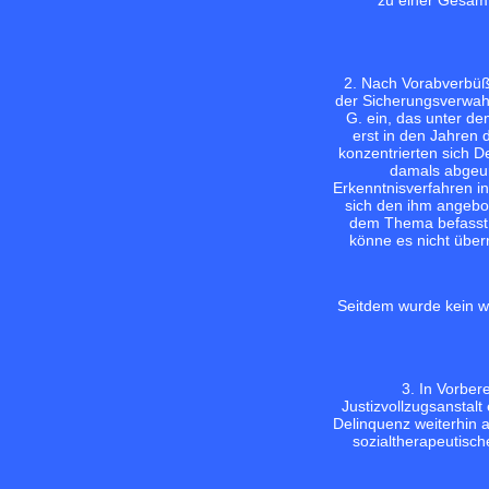
zu einer Gesamt
2. Nach Vorabverbüßu
der Sicherungsverwahr
G. ein, das unter d
erst in den Jahren 
konzentrierten sich D
damals abgeurt
Erkenntnisverfahren i
sich den ihm angebot
dem Thema befasst u
könne es nicht über
Seitdem wurde kein w
3. In Vorber
Justizvollzugsanstal
Delinquenz weiterhin 
sozialtherapeutisc