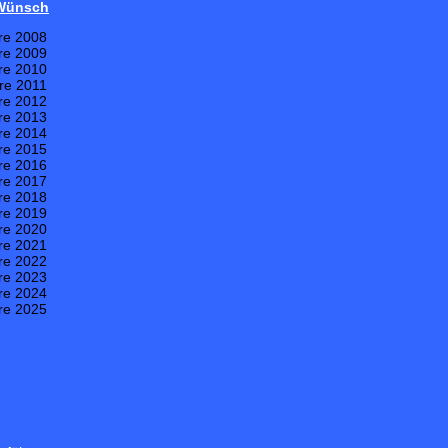
 Wünsch
re 2008
re 2009
re 2010
re 2011
re 2012
re 2013
re 2014
re 2015
re 2016
re 2017
re 2018
re 2019
re 2020
re 2021
re 2022
re 2023
re 2024
re 2025