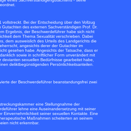
dlage eines Sachverständigengutachtens - seine
eordnet.
vollstreckt. Bei der Entscheidung über den Vollzug
 Gutachten des externen Sachverständigen Prof. Dr.
dem Ergebnis, der Beschwerdeführer habe sich nicht
lichkeit dem Thema Sexualität verschrieben. Dabei
ns, dem ausweislich des Urteils des Landgerichts die
eherrscht, angesichts derer der Gutachter im
licht gesehen habe. Angesichts der Tatsache, dass er
nklich sowie in schriftlicher Form unverändert mit
 devianten sexuellen Bedürfnisse gearbeitet habe,
nen deliktbegünstigenden Persönlichkeitsanteilen.
vierte der Beschwerdeführer beanstandungsfrei zwei
ollstreckungskammer eine Stellungnahme der
erdeführer lehne eine Auseinandersetzung mit seiner
r Einvernehmlichkeit seiner sexuellen Kontakte. Eine
e therapeutische Maßnahmen scheiterten an seinem
seien nicht erkennbar.