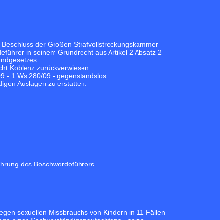
r Beschluss der Großen Strafvollstreckungskammer
eführer in seinem Grundrecht aus Artikel 2 Absatz 2
rundgesetzes.
cht Koblenz zurückverwiesen.
09 - 1 Ws 280/09 - gegenstandslos.
igen Auslagen zu erstatten.
wahrung des Beschwerdeführers.
egen sexuellen Missbrauchs von Kindern in 11 Fällen