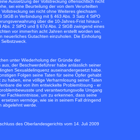
ne Aussetzung der Vollstreckung offensichtlich nicht
he, sei eine Beurteilung der von dem Verurteilten
 Vollstreckung sei nicht ohne Weiteres gleichsam
3 StGB in Verbindung mit § 463 Abs. 3 Satz 4 StPO
erungsverwahrung über die 10-Jahres-Frist hinaus -
54 Abs. 2 StPO und § 67d Abs. 2 StGB zwingend eines
ten vor immerhin acht Jahren erstellt worden sei,
n neuerliches Gutachten einzuholen. Die Einholung
n Selbstzweck.
ichen unter Wiederholung der Gründe der
 aus, der Beschwerdeführer habe anlässlich seiner
bedingten Sexualdelinquenz auseinandergesetzt habe.
nstigen Folgen seine Taten für seine Opfer gehabt
 zu haben, eine völlige Verharmlosung seiner Taten
fenbare die von ihm entwickelte Problemlösung - er
der problembewusste und verantwortungsvolle Umgang
ischer Fachkenntnisse, um zu erkennen, dass seine
u ersetzen vermöge, wie sie in seinem Fall dringend
ich abgelehnt werde.
eschluss des Oberlandesgerichts vom 14. Juli 2009