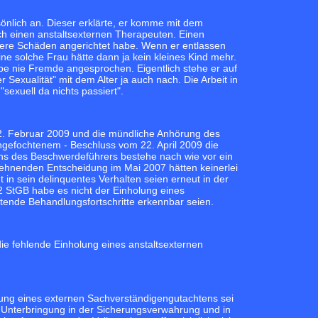
önlich an. Dieser erklärte, er komme mit dem
ch einen anstaltsexternen Therapeuten. Einen
hwere Schäden angerichtet habe. Wenn er entlassen
ine solche Frau hätte dann ja kein kleines Kind mehr.
be nie Fremde angesprochen. Eigentlich stehe er auf
Sexualität" mit dem Alter ja auch nach. Die Arbeit in
exuell da nichts passiert".
 2. Februar 2009 und die mündliche Anhörung des
ngefochtenem - Beschluss vom 22. April 2009 die
ns des Beschwerdeführers bestehe nach wie vor ein
 ablehnenden Entscheidung im Mai 2007 hätten keinerlei
n sein delinquentes Verhalten seien erneut in der
 StGB habe es nicht der Einholung eines
utende Behandlungsfortschritte erkennbar seien.
ie fehlende Einholung eines anstaltsexternen
olung eines externen Sachverständigengutachtens sei
 Unterbringung in der Sicherungsverwahrung und in