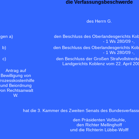
die Verfassungsbeschwerde
des Herrn G.
gen a)
den Beschluss des Oberlandesgerichts Kob
- 1 Ws 280/09 -,
b)
den Beschluss des Oberlandesgerichts Kob
- 1 Ws 280/09 -,
c)
den Beschluss der Großen Strafvollstre
Landgerichts Koblenz vom 22. April 200
Antrag auf
Bewilligung von
rozesskostenhilfe
und Beiordnung
von Rechtsanwalt
W.
hat die 3. Kammer des Zweiten Senats des Bundesverfass
den Präsidenten Voßkuhle,
den Richter Mellinghoff
und die Richterin Lübbe-Wolff