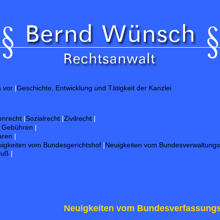
Gut
h vor
|
Geschichte, Entwicklung und Tätigkeit der Kanzlei
enrecht
|
Sozialrecht
|
Zivilrecht
|
d Gebühren
|
aren
|
igkeiten vom Bundesgerichtshof
|
Neuigkeiten vom Bundesverwaltungs
luß
|
Neuigkeiten vom Bundesverfassungs