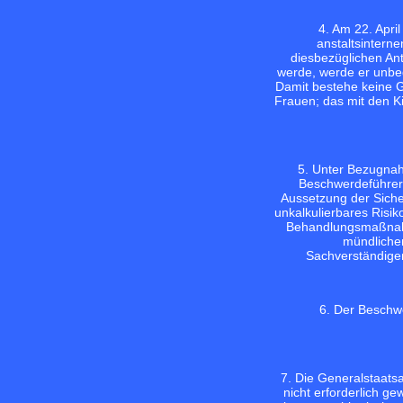
4. Am 22. Apri
anstaltsintern
diesbezüglichen Ant
werde, werde er unbedi
Damit bestehe keine G
Frauen; das mit den Ki
5. Unter Bezugnah
Beschwerdeführers
Aussetzung der Siche
unkalkulierbares Risik
Behandlungsmaßnahme
mündlichen
Sachverständigen
6. Der Beschwe
7. Die Generalstaats
nicht erforderlich 