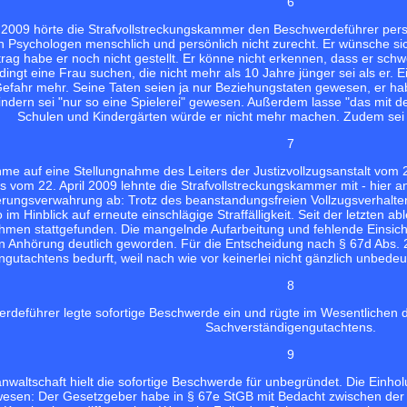
6
l 2009 hörte die Strafvollstreckungskammer den Beschwerdeführer pers
en Psychologen menschlich und persönlich nicht zurecht. Er wünsche si
rag habe er noch nicht gestellt. Er könne nicht erkennen, dass er sc
ngt eine Frau suchen, die nicht mehr als 10 Jahre jünger sei als er. E
efahr mehr. Seine Taten seien ja nur Beziehungstaten gewesen, er ha
ndern sei "nur so eine Spielerei" gewesen. Außerdem lasse "das mit der 
Schulen und Kindergärten würde er nicht mehr machen. Zudem sei "s
7
me auf eine Stellungnahme des Leiters der Justizvollzugsanstalt vom
 vom 22. April 2009 lehnte die Strafvollstreckungskammer mit - hier a
rungsverwahrung ab: Trotz des beanstandungsfreien Vollzugsverhalte
o im Hinblick auf erneute einschlägige Straffälligkeit. Seit der letzten
n stattgefunden. Die mangelnde Aufarbeitung und fehlende Einsicht i
 Anhörung deutlich geworden. Für die Entscheidung nach § 67d Abs. 2
gutachtens bedurft, weil nach wie vor keinerlei nicht gänzlich unbede
8
rdeführer legte sofortige Beschwerde ein und rügte im Wesentlichen d
Sachverständigengutachtens.
9
anwaltschaft hielt die sofortige Beschwerde für unbegründet. Die Einh
gewesen: Der Gesetzgeber habe in § 67e StGB mit Bedacht zwischen der