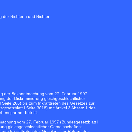
g der Richterin und Richter
ung der Bekanntmachung vom 27. Februar 1997
ung der Diskriminierung gleichgeschlechtlicher
Seite 266) bis zum Inkrafttreten des Gesetzes zur
etzblatt I Seite 3018) mit Artikel 3 Absatz 1 des
enspartner betrifft.
machung vom 27. Februar 1997 (Bundesgesetzblatt I
rung gleichgeschlechtlicher Gemeinschaften:
 zum Inkrafttreten des Gesetzes zur Reform des