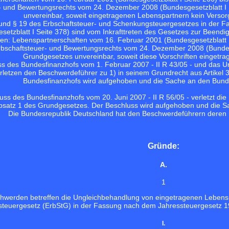
- und Bewertungsrechts vom 24. Dezember 2008 (Bundesgesetzblatt I S
unvereinbar, soweit eingetragenen Lebenspartnern kein Versor
 und § 19 des Erbschaftsteuer- und Schenkungsteuergesetzes in der
setzblatt I Seite 378) sind vom Inkrafttreten des Gesetzes zur Beendig
n: Lebenspartnerschaften vom 16. Februar 2001 (Bundesgesetzblatt I 
bschaftsteuer- und Bewertungsrechts vom 24. Dezember 2008 (Bundesges
Grundgesetzes unvereinbar, soweit diese Vorschriften eingetra
s des Bundesfinanzhofs vom 1. Februar 2007 - II R 43/05 - und das Urt
rletzen den Beschwerdeführer zu 1) in seinem Grundrecht aus Artikel
Bundesfinanzhofs wird aufgehoben und die Sache an den Bund
uss des Bundesfinanzhofs vom 20. Juni 2007 - II R 56/05 - verletzt di
 Absatz 1 des Grundgesetzes. Der Beschluss wird aufgehoben und die 
Die Bundesrepublik Deutschland hat den Beschwerdeführern deren 
Gründe:
A.
1
hwerden betreffen die Ungleichbehandlung von eingetragenen Lebens
teuergesetz (ErbStG) in der Fassung nach dem Jahressteuergesetz 1
I.