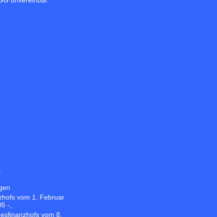
 GG unvereinbar.
-
egen
zhofs vom 1. Februar
5 -,
esfinanzhofs vom 8.