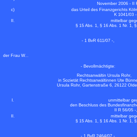
November 2006 - II R
c)
das Urteil des Finanzgerichts Köl
K 1041/03 -
II.
mittelbar geg
§ 15 Abs. 1, § 16 Abs. 1 Nr. 1,
- 1 BvR 611/07 -,
der Frau W...
- Bevollmächtigte:
Rechtsanwältin Ursula Rohr,
in Sozietät Rechtsanwältinnen Ute Bün
Ursula Rohr, Gartenstraße 6, 26122 Olde
I.
unmittelbar g
den Beschluss des Bundesfinanzho
II R 56/05 -
II.
mittelbar geg
§ 15 Abs. 1, § 16 Abs. 1 Nr. 1,
- 1 BvR 2464/07 -