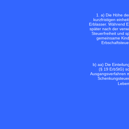
1. a) Die Höhe de
kurzfristigen einh
Erblasser. Während Eh
später nach der verw
Steuerfreiheit und 
gemeinsame Kinde
Erbschaftsteue
b) aa) Die Einteilu
(§ 19 ErbStG) s
Ausgangsverfahren m
Schenkungsteuerg
Leben