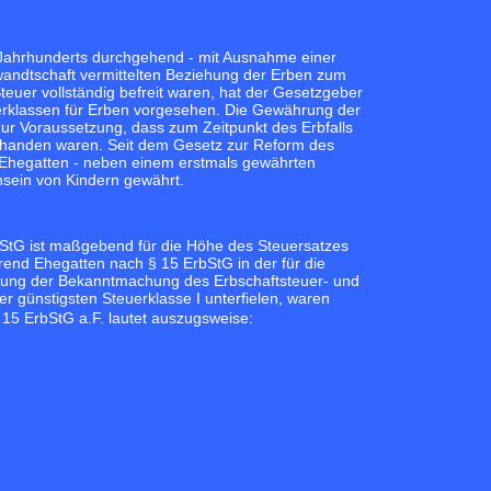
. Jahrhunderts durchgehend - mit Ausnahme einer
rwandtschaft vermittelten Beziehung der Erben zum
euer vollständig befreit waren, hat der Gesetzgeber
uerklassen für Erben vorgesehen. Die Gewährung der
zur Voraussetzung, dass zum Zeitpunkt des Erbfalls
handen waren. Seit dem Gesetz zur Reform des
d Ehegatten - neben einem erstmals gewährten
sein von Kindern gewährt.
ErbStG ist maßgebend für die Höhe des Steuersatzes
end Ehegatten nach § 15 ErbStG in der für die
ung der Bekanntmachung des Erbschaftsteuer- und
 günstigsten Steuerklasse I unterfielen, waren
 15 ErbStG a.F. lautet auszugsweise: