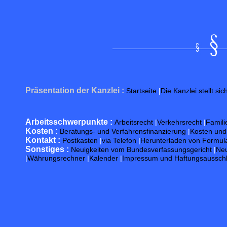
Präsentation der Kanzlei :
Startseite
|
Die Kanzlei stellt sic
Arbeitsschwerpunkte :
Arbeitsrecht
|
Verkehrsrecht
|
Famili
Kosten :
Beratungs- und Verfahrensfinanzierung
|
Kosten un
Kontakt :
Postkasten
|
via Telefon
|
Herunterladen von Formul
Sonstiges :
Neuigkeiten vom Bundesverfassungsgericht
|
Neu
|
Währungsrechner
|
Kalender
|
Impressum und Haftungsaussch