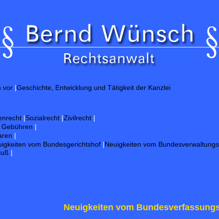
Gu
h vor
|
Geschichte, Entwicklung und Tätigkeit der Kanzlei
enrecht
|
Sozialrecht
|
Zivilrecht
|
d Gebühren
|
aren
|
igkeiten vom Bundesgerichtshof
|
Neuigkeiten vom Bundesverwaltungs
luß
|
Neuigkeiten vom Bundesverfassungs