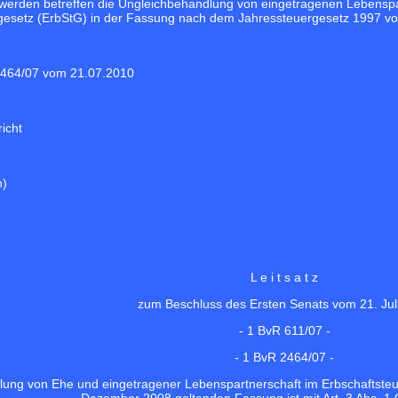
werden betreffen die Ungleichbehandlung von eingetragenen Lebenspa
esetz (ErbStG) in der Fassung nach dem Jahressteuergesetz 1997 vo
2464/07 vom 21.07.2010
icht
h)
L e i t s a t z
zum Beschluss des Ersten Senats vom 21. Jul
- 1 BvR 611/07 -
- 1 BvR 2464/07 -
ung von Ehe und eingetragener Lebenspartnerschaft im Erbschaftsteu