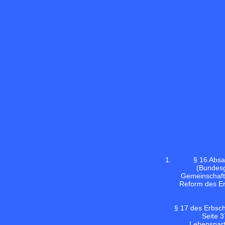
§ 16 Absa
(Bundesg
Gemeinschafte
Reform des Er
§ 17 des Erbsc
Seite 3
Lebenspart