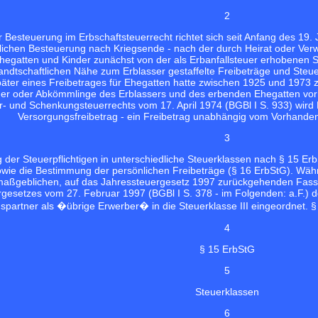
2
r Besteuerung im Erbschaftsteuerrecht richtet sich seit Anfang des 19
eitlichen Besteuerung nach Kriegsende - nach der durch Heirat oder Ve
egatten und Kinder zunächst von der als Erbanfallsteuer erhobenen St
andtschaftlichen Nähe zum Erblasser gestaffelte Freibeträge und Ste
später eines Freibetrages für Ehegatten hatte zwischen 1925 und 1973 
r oder Abkömmlinge des Erblassers und des erbenden Ehegatten vor
r- und Schenkungsteuerrechts vom 17. April 1974 (BGBl I S. 933) wir
Versorgungsfreibetrag - ein Freibetrag unabhängig vom Vorhanden
3
ng der Steuerpflichtigen in unterschiedliche Steuerklassen nach § 15 
owie die Bestimmung der persönlichen Freibeträge (§ 16 ErbStG). Währ
aßgeblichen, auf das Jahressteuergesetz 1997 zurückgehenden Fass
esetzes vom 27. Februar 1997 (BGBl I S. 378 - im Folgenden: a.F.) der
spartner als �übrige Erwerber� in die Steuerklasse III eingeordnet. §
4
§ 15 ErbStG
5
Steuerklassen
6