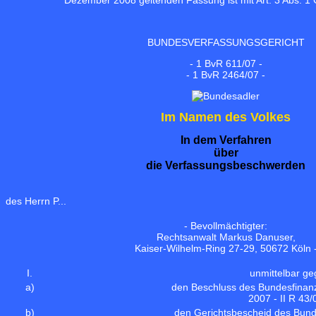
Dezember 2008 geltenden Fassung ist mit Art. 3 Abs. 1
BUNDESVERFASSUNGSGERICHT
- 1 BvR 611/07 -
- 1 BvR 2464/07 -
Im Namen des Volkes
In dem Verfahren
über
die Verfassungsbeschwerden
des Herrn P...
- Bevollmächtigter:
Rechtsanwalt Markus Danuser,
Kaiser-Wilhelm-Ring 27-29, 50672 Köln 
I.
unmittelbar g
a)
den Beschluss des Bundesfinan
2007 - II R 43/0
b)
den Gerichtsbescheid des Bund