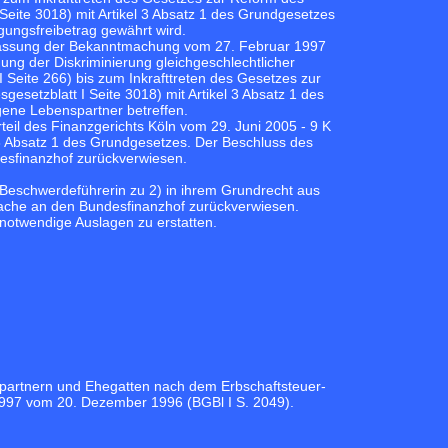
eite 3018) mit Artikel 3 Absatz 1 des Grundgesetzes
gungsfreibetrag gewährt wird.
 Fassung der Bekanntmachung vom 27. Februar 1997
ung der Diskriminierung gleichgeschlechtlicher
Seite 266) bis zum Inkrafttreten des Gesetzes zur
etzblatt I Seite 3018) mit Artikel 3 Absatz 1 des
gene Lebenspartner betreffen.
eil des Finanzgerichts Köln vom 29. Juni 2005 - 9 K
 3 Absatz 1 des Grundgesetzes. Der Beschluss des
esfinanzhof zurückverwiesen.
e Beschwerdeführerin zu 2) in ihrem Grundrecht aus
Sache an den Bundesfinanzhof zurückverwiesen.
notwendige Auslagen zu erstatten.
partnern und Ehegatten nach dem Erbschaftsteuer-
997 vom 20. Dezember 1996 (BGBl I S. 2049).