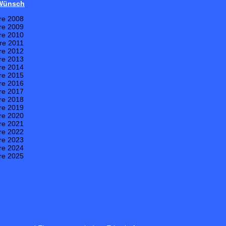
 Wünsch
re 2008
re 2009
re 2010
re 2011
re 2012
re 2013
re 2014
re 2015
re 2016
re 2017
re 2018
re 2019
re 2020
re 2021
re 2022
re 2023
re 2024
re 2025