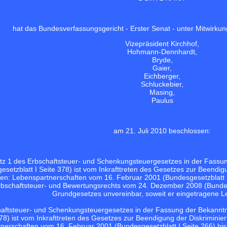
hat das Bundesverfassungsgericht - Erster Senat - unter Mitwirkun
Vizepräsident Kirchhof,
Hohmann-Dennhardt,
Bryde,
Gaier,
Eichberger,
Schluckebier,
Masing,
Paulus
am 21. Juli 2010 beschlossen:
tz 1 des Erbschaftsteuer- und Schenkungsteuergesetzes in der Fass
esetzblatt I Seite 378) ist vom Inkrafttreten des Gesetzes zur Beendig
n: Lebenspartnerschaften vom 16. Februar 2001 (Bundesgesetzblatt I 
bschaftsteuer- und Bewertungsrechts vom 24. Dezember 2008 (Bundesges
Grundgesetzes unvereinbar, soweit er eingetragene Leb
haftsteuer- und Schenkungsteuergesetzes in der Fassung der Bekannt
78) ist vom Inkrafttreten des Gesetzes zur Beendigung der Diskriminie
nerschaften vom 16. Februar 2001 (Bundesgesetzblatt I Seite 266) bis