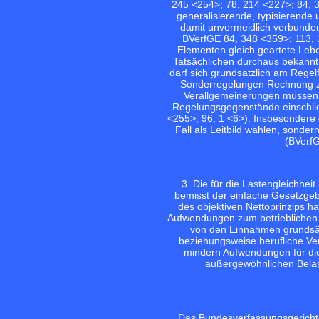
245 <254>;
78, 214 <227>;
84, 
generalisierende, typisierende
damit unvermeidlich verbunden
BVerfGE 84, 348 <359>;
113,
Elementen gleich geartete Leb
Tatsächlichen durchaus bekannt
darf sich grundsätzlich am Regelf
Sonderregelungen Rechnung z
Verallgemeinerungen müssen al
Regelungsgegenstände einschl
<255>;
96, 1 <6>
). Insbesondere 
Fall als Leitbild wählen, sonde
(
BVerfG
3. Die für die Lastengleichhei
bemisst der einfache Gesetzgeb
des objektiven Nettoprinzips 
Aufwendungen zum betrieblichen
von den Einnahmen grundsät
beziehungsweise berufliche Ver
mindern Aufwendungen für d
außergewöhnlichen Belas
Das Bundesverfassungsgericht h