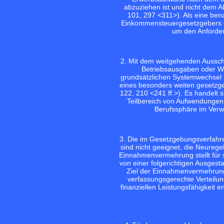
abzuziehen ist und nicht dem Ab
101, 297 <311>
). Als eine be
Einkommensteuergesetzgebers b
um den Anforder
2. Mit dem weitgehenden Aussch
Betriebsausgaben oder W
grundsätzlichen Systemwechsel b
eines besonders weiten gesetzge
122, 210 <241 ff.>
). Es handelt
Teilbereich von Aufwendungen
Berufssphäre im Verw
3. Die im Gesetzgebungsverfahre
sind nicht geeignet, die Neurege
Einnahmenvermehrung stellt für
von einer folgerichtigen Ausges
Ziel der Einnahmenvermehrung d
verfassungsgerechte Verteilu
finanziellen Leistungsfähigkeit