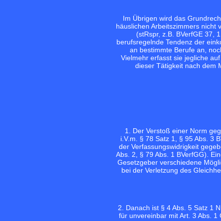
Im Übrigen wird das Grundrecht
häuslichen Arbeitszimmers nicht v
(stRspr, z.B.
BVerfGE 37, 1
berufsregelnde Tendenz der eink
an bestimmte Berufe an, noch
Vielmehr erfasst sie jegliche au
dieser Tätigkeit nach dem 
1. Der Verstoß einer Norm geg
i.V.m. § 78 Satz 1, § 95 Abs. 3
der Verfassungswidrigkeit gegeb
Abs. 2, § 79 Abs. 1 BVerfGG). Ei
Gesetzgeber verschiedene Möglic
bei der Verletzung des Gleichhei
2. Danach ist § 4 Abs. 5 Satz 1
für unvereinbar mit Art. 3 Abs. 