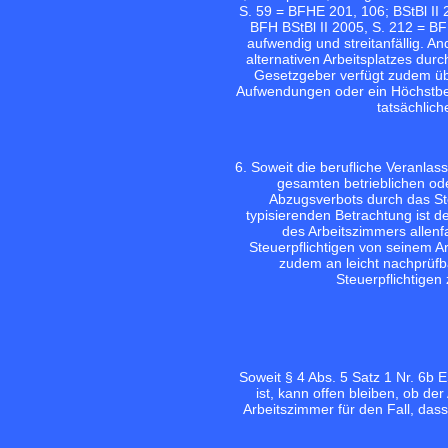
S. 59 = BFHE 201, 106; BStBl II
BFH BStBl II 2005, S. 212 = BF
aufwendig und streitanfällig. A
alternativen Arbeitsplatzes dur
Gesetzgeber verfügt zudem üb
Aufwendungen oder ein Höchstbetr
tatsächlic
6. Soweit die berufliche Veranla
gesamten betrieblichen oder
Abzugsverbots durch das St
typisierenden Betrachtung ist d
des Arbeitszimmers allenfa
Steuerpflichtigen von seinem Arb
zudem an leicht nachprüfb
Steuerpflichtigen
Soweit § 4 Abs. 5 Satz 1 Nr. 6b
ist, kann offen bleiben, ob de
Arbeitszimmer für den Fall, dass