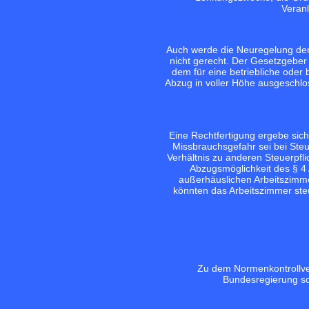
Veranl
Auch werde die Neuregelung den
nicht gerecht. Der Gesetzgeber h
dem für eine betriebliche oder 
Abzug in voller Höhe ausgeschlos
Eine Rechtfertigung ergebe sic
Missbrauchsgefahr sei bei Steue
Verhältnis zu anderen Steuerpfl
Abzugsmöglichkeit des § 4 
außerhäuslichen Arbeitszimmer
könnten das Arbeitszimmer steu
Zu dem Normenkontrollver
Bundesregierung so