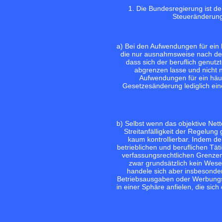
1. Die Bundesregierung ist de
Steueränderung
a) Bei den Aufwendungen für ein
die nur ausnahmsweise nach dem 
dass sich der beruflich genutzt
abgrenzen lasse und nicht n
Aufwendungen für ein häusl
Gesetzesänderung lediglich ei
b) Selbst wenn das objektive Net
Streitanfälligkeit der Regelung
kaum kontrollierbar. Indem de
betrieblichen und beruflichen Täti
verfassungsrechtlichen Grenzen 
zwar grundsätzlich kein Wes
handele sich aber insbesonde
Betriebsausgaben oder Werbungs
in einer Sphäre anfielen, die si