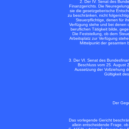
2. Der IV. Senat des Bunde
Finanzgerichts. Die Neuregelung
sie die gesetzgeberische Entsc
zu beschränken, nicht folgericht
Steuerpflichtige, denen für ih
Verfügung stehe und bei denen d
beruflichen Tätigkeit bilde, geg
Die Feststellung, ob dem Steuer
Arbeitsplatz zur Verfügung stehe,
Mittelpunkt der gesamten be
3. Der VI. Senat des Bundesfina
Beschluss vom 25. August 20
Aussetzung der Vollziehung d
Gültigkeit de
Der Gege
Das vorlegende Gericht beschränk
allein entscheidende Frage, o