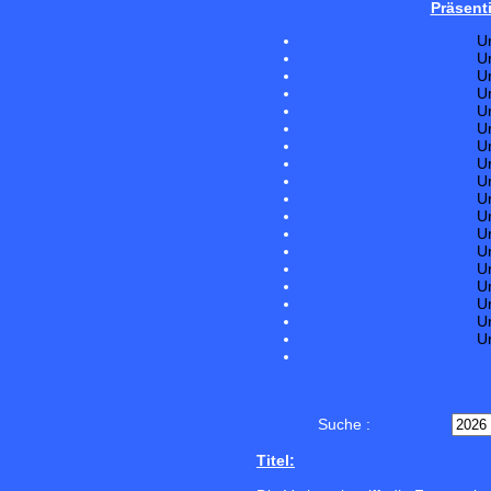
Präsent
U
U
U
U
U
U
U
U
U
U
U
U
U
U
U
U
U
U
Suche :
Titel: