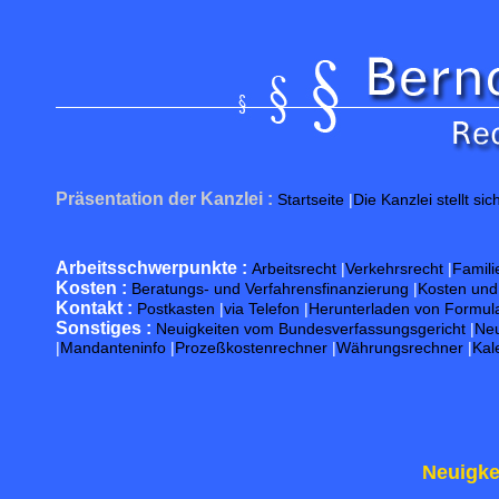
Guten A
Präsentation der Kanzlei :
Startseite
|
Die Kanzlei stellt sic
Arbeitsschwerpunkte :
Arbeitsrecht
|
Verkehrsrecht
|
Famili
Kosten :
Beratungs- und Verfahrensfinanzierung
|
Kosten un
Kontakt :
Postkasten
|
via Telefon
|
Herunterladen von Formul
Sonstiges :
Neuigkeiten vom Bundesverfassungsgericht
|
Neu
|
Mandanteninfo
|
Prozeßkostenrechner
|
Währungsrechner
|
Kal
Neuigke