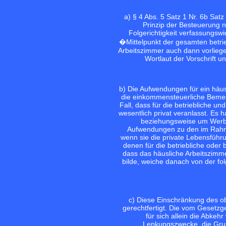
a) § 4 Abs. 5 Satz 1 Nr. 6b Sat
Prinzip der Besteuerung n
Folgerichtigkeit verfassungsw
�Mittelpunkt der gesamten betri
Arbeitszimmer auch dann vorliege
Wortlaut der Vorschrift 
b) Die Aufwendungen für ein häus
die einkommensteuerliche Beme
Fall, dass für die betriebliche un
wesentlich privat veranlasst. Es
beziehungsweise um Werbu
Aufwendungen zu den im Rahme
wenn sie die private Lebensführu
denen für die betriebliche oder 
dass das häusliche Arbeitszimme
bilde, weiche danach von der fo
c) Diese Einschränkung des ob
gerechtfertigt. Die vom Gesetzg
für sich allein die Abkeh
Lenkungszwecke, die Grun