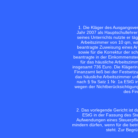
1. Die Kläger des Ausgangsver
Jahr 2007 als Hauptschullehrer 
seines Unterrichts nutzte er tä
Arbeitszimmer von 10 qm, wa
beantragte Zuweisung eines Arb
sowie für die Korrektur der sc
beantragte in der Einkommensteu
für das häusliche Arbeitszi
insgesamt 736 Euro. Die Klägeri
Finanzamt ließ bei der Festsetz
das häusliche Arbeitszimmer un
nach § 9a Satz 1 Nr. 1a EStG 
wegen der Nichtberücksichtigung
des Fin
2. Das vorlegende Gericht ist d
EStG in der Fassung des Ste
Aufwendungen eines Steuerpflic
mindern dürfen, wenn für die betri
steht. Zur Begr