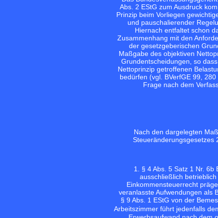
Abs. 2 EStG zum Ausdruck kommt
Prinzip beim Vorliegen gewichtig
und pauschalierender Regel
Hiernach entfaltet schon d
Zusammenhang mit den Anforderu
der gesetzgeberischen Grund
Maßgabe des objektiven Nettopr
Grundentscheidungen, so dass 
Nettoprinzip getroffenen Belast
bedürfen (vgl.
BVerfGE 99, 280
Frage nach dem Verfassu
Nach den dargelegten Maßs
Steueränderungsgesetzes 2
1. § 4 Abs. 5 Satz 1 Nr. 6
ausschließlich betrieblic
Einkommensteuerrecht prägend
veranlasste Aufwendungen als 
§ 9 Abs. 1 EStG von der Bemess
Arbeitszimmer führt jedenfalls d
Erwerbsaufwand nach dem ob