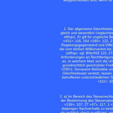
1. Der allgemeine Gleichheitss
gleich und wesentlich Ungleiche
stRspr). Er gilt für ungleiche
<431>;
116, 164 <180>;
122, 2
Regelungsgegenstand und Diffe
die vom bloßen Willkürverbot bis
(stRspr; vgl.
BVerfGE 110, 27
Anforderungen an Rechtfertigung
an, in welchem Maß sich die U
grundrechtlich geschützter Frei
<230>
). Genauere Maßstäbe und
Gleichheitssatz verletzt, lassen
betroffenen unterschiedlichen 
<111>;
10
2. a) Im Bereich des Steuerrech
der Bestimmung des Steuersatze
<136>;
107, 27 <47>;
117, 1 <
diejenigen Sachverhalte zu best
als rechtlich gleich qualifiziert