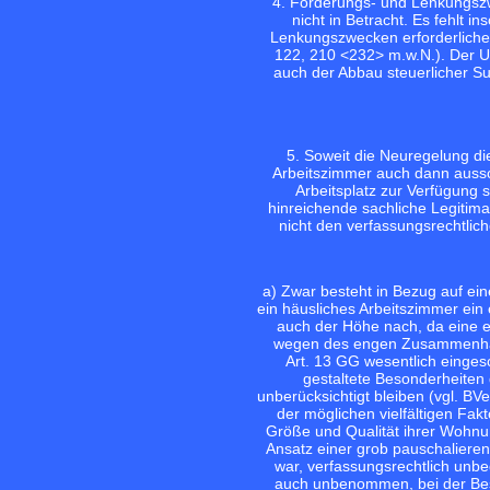
4. Förderungs- und Lenkungszw
nicht in Betracht. Es fehlt i
Lenkungszwecken erforderliche
122, 210 <232>
m.w.N.). Der U
auch der Abbau steuerlicher Su
5. Soweit die Neuregelung di
Arbeitszimmer auch dann ausschl
Arbeitsplatz zur Verfügung 
hinreichende sachliche Legitim
nicht den verfassungsrechtlich
a) Zwar besteht in Bezug auf e
ein häusliches Arbeitszimmer ei
auch der Höhe nach, da eine ef
wegen des engen Zusammenhan
Art. 13 GG wesentlich eingesc
gestaltete Besonderheiten 
unberücksichtigt bleiben (vgl.
BVe
der möglichen vielfältigen Fak
Größe und Qualität ihrer Wohnun
Ansatz einer grob pauschaliere
war, verfassungsrechtlich unbe
auch unbenommen, bei der Best