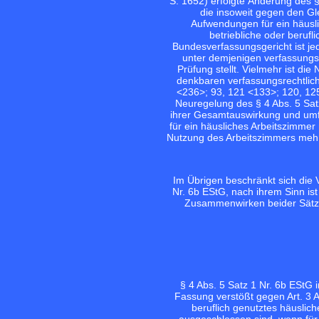
S. 1652
) erfolgte Änderung des §
die insoweit gegen den Gle
Aufwendungen für ein häusli
betriebliche oder berufl
Bundesverfassungsgericht ist je
unter demjenigen verfassungsr
Prüfung stellt. Vielmehr ist die
denkbaren verfassungsrechtlic
<236>;
93, 121 <133>;
120, 125
Neuregelung des § 4 Abs. 5 Sa
ihrer Gesamtauswirkung und umf
für ein häusliches Arbeitszimmer m
Nutzung des Arbeitszimmers mehr 
Im Übrigen beschränkt sich die 
Nr. 6b EStG, nach ihrem Sinn is
Zusammenwirken beider Sätze 
§ 4 Abs. 5 Satz 1 Nr. 6b EStG 
Fassung verstößt gegen Art. 3 A
beruflich genutztes häuslic
ausgeschlossen sind, wenn für d