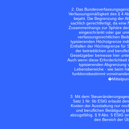
2. Das Bundesverfassungsgeric
Verfassungsmäßigkeit des § 4 Ab
bejaht. Die Begrenzung der Ab
sachlich gerechtfertigt, da ei
Zusammenhangs zur Sphäre der p
eingeschränkt oder gar un
verfassungsrechtlichen Bed
typisierenden Höchstgrenze indi
Entfallen der Höchstgrenze für 
der betrieblichen und berufli
Gesetzgeber bemesse hier unter
Auch wenn diese Erforderlichkeit
typisierenden Abgrenzung 
Lebensbereiche - wie beim hä
funktionsbestimmt voneinander
�Mittelpunk
3. Mit dem Steueränderungsgese
Satz 1 Nr. 6b EStG erlaubt de
Kosten der Ausstattung nur noc
und beruflichen Betätigung bi
abzugsfähig. § 9 Abs. 5 EStG o
den Bereich der Üb