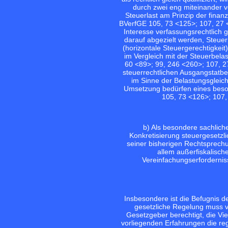
durch zwei eng miteinander v
Steuerlast am Prinzip der finanz
BVerfGE 105, 73 <125>;
107, 27 
Interesse verfassungsrechtlich g
darauf abgezielt werden, Steuerp
(horizontale Steuergerechtigkei
im Vergleich mit der Steuerbel
60 <89>;
99, 246 <260>;
107, 2
steuerrechtlichen Ausgangstatbe
im Sinne der Belastungsgleic
Umsetzung bedürfen eines beso
105, 73 <126>;
107,
b) Als besondere sachlic
Konkretisierung steuergesetzl
seiner bisherigen Rechtsprech
allem außerfiskalisc
Vereinfachungserforderniss
Insbesondere ist die Befugnis 
gesetzliche Regelung muss v
Gesetzgeber berechtigt, die Vie
vorliegenden Erfahrungen die reg