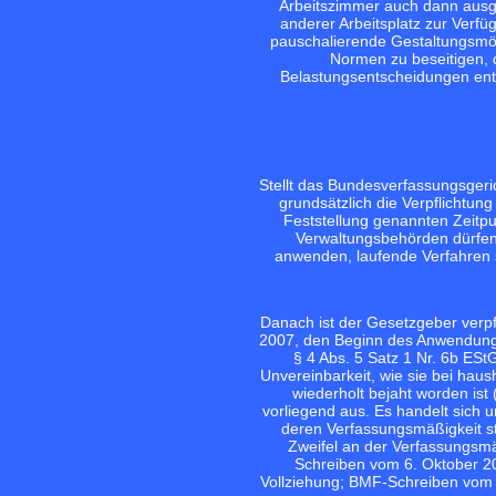
Arbeitszimmer auch dann ausges
anderer Arbeitsplatz zur Verf
pauschalierende Gestaltungsmög
Normen zu beseitigen, 
Belastungsentscheidungen ent
Stellt das Bundesverfassungsgeric
grundsätzlich die Verpflichtun
Feststellung genannten Zeitp
Verwaltungsbehörden dürfen 
anwenden, laufende Verfahren s
Danach ist der Gesetzgeber verpf
2007, den Beginn des Anwendung
§ 4 Abs. 5 Satz 1 Nr. 6b ES
Unvereinbarkeit, wie sie bei ha
wiederholt bejaht worden ist 
vorliegend aus. Es handelt sich
deren Verfassungsmäßigkeit st
Zweifel an der Verfassungsmäß
Schreiben vom 6. Oktober 20
Vollziehung; BMF-Schreiben vom 15