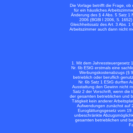
Die Vorlage betrifft die Frage, 
für ein häusliches Arbeitszim
Änderung des § 4 Abs. 5 Satz 1 
2006 (
BGBl I 2006, S. 1652
)
Gleichheitssatz des Art. 3 Abs. 
Arbeitszimmer auch dann nicht mögl
1. Mit dem Jahressteuergesetz 
Nr. 6b EStG erstmals eine sach
Werbungskostenabzugs (§ 9 A
betrieblich oder beruflich genut
Nr. 6b Satz 1 EStG durften A
Ausstattung den Gewinn nicht 
Satz 2 der Vorschrift, wenn die
der gesamten betrieblichen und be
Tätigkeit kein anderer Arbeitspl
Aufwendungen zunächst auf 2.
Euroglättungsgesetz vom 19
unbeschränkte Abzugsmöglichke
gesamten betrieblichen und beru
Fa