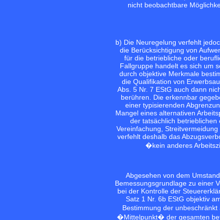
nicht beobachtbare Möglichke
b) Die Neuregelung verfehlt jedoc
die Berücksichtigung von Aufwe
für die betriebliche oder berufl
Fallgruppe handelt es sich um so
durch objektive Merkmale bestimm
die Qualifikation von Erwerbs
Abs. 5 Nr. 7 EStG auch dann nic
berühren. Die erkennbar gegebene
einer typisierenden Abgrenzun
Mangel eines alternativen Arbeitsp
der tatsächlich betrieblich
Vereinfachung, Streitvermeidung 
verfehlt deshalb das Abzugsverbo
�kein anderes Arbeitsz
Abgesehen von dem Umstand, 
Bemessungsgrundlage zu einer Ver
bei der Kontrolle der Steuererklä
Satz 1 Nr. 6b EStG objektiv am 
Bestimmung der unbeschränkt 
�Mittelpunkt� der gesamten betri