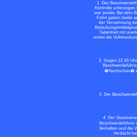
1. Der Beschwerdefü
Kontrolle unterzogen
war positiv. Bei dem 
Fahrt gaben beide an
der Vernehmung ke
Betäubungsmittelgese
Tateinheit mit uner
wobei die Vollstrecku
2. Gegen 22.45 Uhr
Beschwerdeführer
�Nachschau� ein
3. Der Beschwerdefü
4. Der Staatsanw
Beschwerdeführer u
Verhalten und die 
Verdacht be