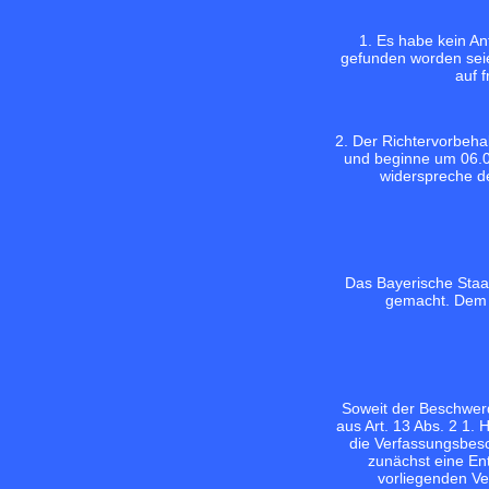
1. Es habe kein A
gefunden worden sei
auf 
2. Der Richtervorbeha
und beginne um 06.0
widerspreche de
Das Bayerische Staat
gemacht. Dem B
Soweit der Beschwerd
aus Art. 13 Abs. 2 1.
die Verfassungsbesc
zunächst eine En
vorliegenden Ve