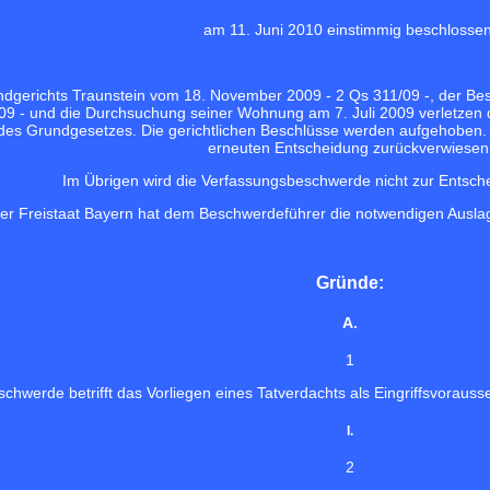
am 11. Juni 2010 einstimmig beschlossen
dgerichts Traunstein vom 18. November 2009 - 2 Qs 311/09 -, der Bes
09 - und die Durchsuchung seiner Wohnung am 7. Juli 2009 verletzen
1 des Grundgesetzes. Die gerichtlichen Beschlüsse werden aufgehoben.
erneuten Entscheidung zurückverwiesen
Im Übrigen wird die Verfassungsbeschwerde nicht zur Ents
er Freistaat Bayern hat dem Beschwerdeführer die notwendigen Auslagen
Gründe:
A.
1
chwerde betrifft das Vorliegen eines Tatverdachts als Eingriffsvoraus
I.
2