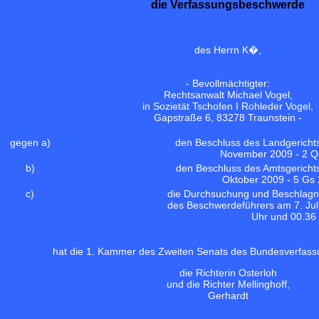
die Verfassungsbeschwerde
des Herrn K�,
- Bevollmächtigter:
Rechtsanwalt Michael Vogel,
in Sozietät Tschofen I Rohleder Vogel,
Gapstraße 6, 83278 Traunstein -
gegen a)
den Beschluss des Landgericht
November 2009 - 2 Qs
b)
den Beschluss des Amtsgericht
Oktober 2009 - 5 Gs 
c)
die Durchsuchung und Beschlag
des Beschwerdeführers am 7. Jul
Uhr und 00.36
hat die 1. Kammer des Zweiten Senats des Bundesverfass
die Richterin Osterloh
und die Richter Mellinghoff,
Gerhardt