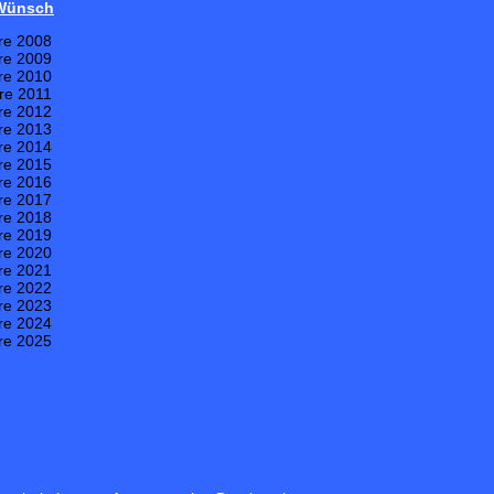
 Wünsch
re 2008
re 2009
re 2010
re 2011
re 2012
re 2013
re 2014
re 2015
re 2016
re 2017
re 2018
re 2019
re 2020
re 2021
re 2022
re 2023
re 2024
re 2025