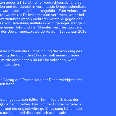
mten gegen 21.10 Uhr einer verdachtsunabhängigen
en und der daraufhin veranlasste Drogenschnelltest
 wurde bei ihm nicht durchgeführt. Zum Anlass ihrer
r wurde zur Polizeiinspektion verbracht, wo er bei
hwerdeführer wegen mehrerer Verstöße gegen das
es von Betäubungsmitteln in nicht geringer Menge in
von einem Jahr und vier Monaten verurteilt worden,
er der Bewährungszeit wurde bis zum 15. Januar 2010
Dieser ordnete die Durchsuchung der Wohnung des
ilung der durch den Staatsanwalt angeordneten
wurde dann gegen 00.08 Uhr vollzogen, wobei
hmt wurden.
n Antrag auf Feststellung der Rechtswidrigkeit der
den habe.
ttlungsbeamten hätten ihm mitgeteilt, dass der
gemacht hätten. Das von der Polizei mitgeteilte
rer und die unglaubwürdige Einlassung hätten den
u tun habe und diese bei sich aufbewahre.