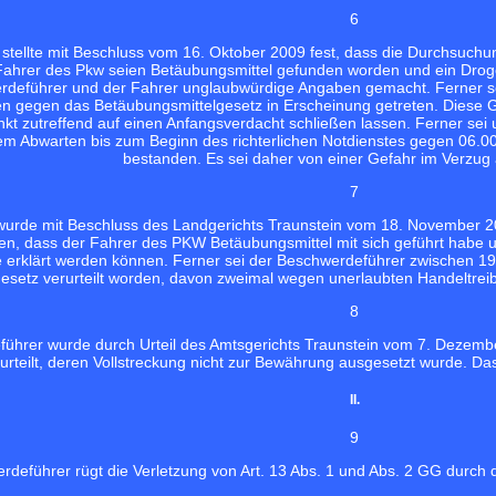
6
 stellte mit Beschluss vom 16. Oktober 2009 fest, dass die Durchsuch
ahrer des Pkw seien Betäubungsmittel gefunden worden und ein Drogen
rdeführer und der Fahrer unglaubwürdige Angaben gemacht. Ferner s
n gegen das Betäubungsmittelgesetz in Erscheinung getreten. Diese
t zutreffend auf einen Anfangsverdacht schließen lassen. Ferner sei u
m Abwarten bis zum Beginn des richterlichen Notdienstes gegen 06.00 
bestanden. Es sei daher von einer Gefahr im Verzu
7
urde mit Beschluss des Landgerichts Traunstein vom 18. November 200
sen, dass der Fahrer des PKW Betäubungsmittel mit sich geführt habe 
be erklärt werden können. Ferner sei der Beschwerdeführer zwischen 
esetz verurteilt worden, davon zweimal wegen unerlaubten Handeltrei
8
ührer wurde durch Urteil des Amtsgerichts Traunstein vom 7. Dezembe
urteilt, deren Vollstreckung nicht zur Bewährung ausgesetzt wurde. Das U
II.
9
rdeführer rügt die Verletzung von Art. 13 Abs. 1 und Abs. 2 GG durc