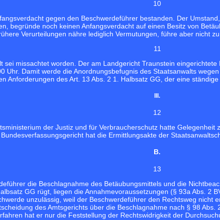
10
nfangsverdacht gegen den Beschwerdeführer bestanden. Der Umstand
en, begründe noch keinen Anfangsverdacht auf einen Besitz von Betä
frühere Verurteilungen nähre lediglich Vermutungen, führe aber nicht 
11
lt sei missachtet worden. Der am Landgericht Traunstein eingerichtete
0 Uhr. Damit werde die Anordnungsbefugnis des Staatsanwalts wegen Ge
n Anforderungen des Art. 13 Abs. 2 1. Halbsatz GG, der eine ständige E
III.
12
sministerium der Justiz und für Verbraucherschutz hatte Gelegenheit
undesverfassungsgericht hat die Ermittlungsakte der Staatsanwaltsch
B.
13
eführer die Beschlagnahme des Betäubungsmittels und die Nichtbeach
 Halbsatz GG rügt, liegen die Annahmevoraussetzungen (§ 93a Abs. 2 BV
hwerde unzulässig, weil der Beschwerdeführer den Rechtsweg nicht ers
tscheidung des Amtsgerichts über die Beschlagnahme nach § 98 Abs. 2
rfahren hat er nur die Feststellung der Rechtswidrigkeit der Durchsuc