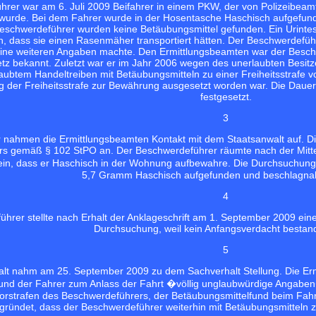
hrer war am 6. Juli 2009 Beifahrer in einem PKW, der von Polizeibea
 wurde. Bei dem Fahrer wurde in der Hosentasche Haschisch aufgefund
Beschwerdeführer wurden keine Betäubungsmittel gefunden. Ein Urintest
, dass sie einen Rasenmäher transportiert hätten. Der Beschwerdeführe
ine weiteren Angaben machte. Den Ermittlungsbeamten war der Besc
tz bekannt. Zuletzt war er im Jahr 2006 wegen des unerlaubten Besitz
laubtem Handeltreiben mit Betäubungsmitteln zu einer Freiheitsstrafe 
ng der Freiheitsstrafe zur Bewährung ausgesetzt worden war. Die Dau
festgesetzt.
3
 nahmen die Ermittlungsbeamten Kontakt mit dem Staatsanwalt auf. 
s gemäß § 102 StPO an. Der Beschwerdeführer räumte nach der Mitte
, dass er Haschisch in der Wohnung aufbewahre. Die Durchsuchung 
5,7 Gramm Haschisch aufgefunden und beschlagna
4
hrer stellte nach Erhalt der Anklageschrift am 1. September 2009 eine
Durchsuchung, weil kein Anfangsverdacht bestan
5
alt nahm am 25. September 2009 zu dem Sachverhalt Stellung. Die Ermi
nd der Fahrer zum Anlass der Fahrt �völlig unglaubwürdige Angaben� 
Vorstrafen des Beschwerdeführers, der Betäubungsmittelfund beim Fah
gründet, dass der Beschwerdeführer weiterhin mit Betäubungsmitteln z