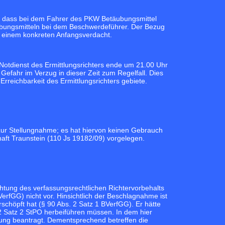
, dass bei dem Fahrer des PKW Betäubungsmittel
ubungsmitteln bei dem Beschwerdeführer. Der Bezug
zu einem konkreten Anfangsverdacht.
 Notdienst des Ermittlungsrichters ende um 21.00 Uhr
fahr im Verzug in dieser Zeit zum Regelfall. Dies
rreichbarkeit des Ermittlungsrichters gebiete.
 zur Stellungnahme; es hat hiervon keinen Gebrauch
aft Traunstein (110 Js 19182/09) vorgelegen.
tung des verfassungsrechtlichen Richtervorbehalts
erfGG) nicht vor. Hinsichtlich der Beschlagnahme ist
chöpft hat (§ 90 Abs. 2 Satz 1 BVerfGG). Er hätte
 Satz 2 StPO herbeiführen müssen. In dem hier
hung beantragt. Dementsprechend betreffen die