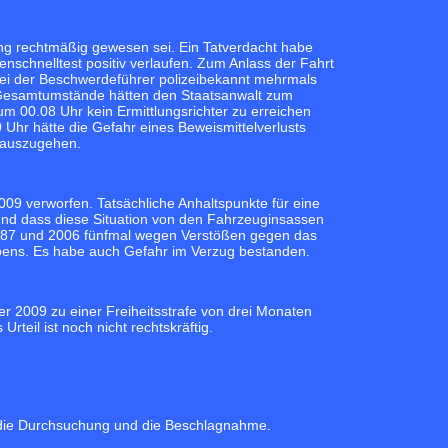
ung rechtmäßig gewesen sei. Ein Tatverdacht habe
schnelltest positiv verlaufen. Zum Anlass der Fahrt
ei der Beschwerdeführer polizeibekannt mehrmals
 Gesamtumstände hätten den Staatsanwalt zum
m 00.08 Uhr kein Ermittlungsrichter zu erreichen
Uhr hätte die Gefahr eines Beweismittelverlusts
g auszugehen.
9 verworfen. Tatsächliche Anhaltspunkte für eine
und dass diese Situation von den Fahrzeuginsassen
1987 und 2006 fünfmal wegen Verstößen gegen das
bens. Es habe auch Gefahr im Verzug bestanden.
r 2009 zu einer Freiheitsstrafe von drei Monaten
rteil ist noch nicht rechtskräftig.
h die Durchsuchung und die Beschlagnahme.