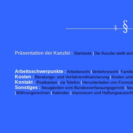
Präsentation der Kanzlei :
Startseite
|
Die Kanzlei stellt sic
Arbeitsschwerpunkte :
Arbeitsrecht
|
Verkehrsrecht
|
Famili
Kosten :
Beratungs- und Verfahrensfinanzierung
|
Kosten un
Kontakt :
Postkasten
|
via Telefon
|
Herunterladen von Formul
Sonstiges :
Neuigkeiten vom Bundesverfassungsgericht
|
Neu
|
Währungsrechner
|
Kalender
|
Impressum und Haftungsaussch