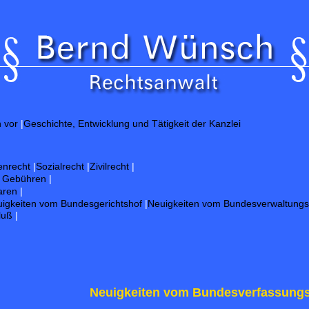
Gut
h vor
|
Geschichte, Entwicklung und Tätigkeit der Kanzlei
enrecht
|
Sozialrecht
|
Zivilrecht
|
d Gebühren
|
aren
|
igkeiten vom Bundesgerichtshof
|
Neuigkeiten vom Bundesverwaltungs
luß
|
Neuigkeiten vom Bundesverfassungs