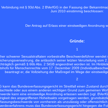
n Verbindung mit § 93d Abs. 2 BVerfGG in der Fassung der Bekanntma
Juni 2010 einstimmig beschlossen:
Der Antrag auf Erlass einer einstweiligen Anordnung w
Gründe:
1
cher schwerer Sexualstraftaten vorbestrafte Beschwerdeführer wendet
Sicherungsverwahrung, die anlässlich seiner letzten Verurteilung vom
räglich gemäß § 66b Abs. 2 StGB angeordnet worden ist. Im Hinblick au
tshofs für Menschenrechte vom 17. Dezember 2009 (Individualbeschwe
beantragt er, die Vollziehung der Maßregel im Wege der einstweil
2
 kann das Bundesverfassungsgericht im Streitfall einen Zustand durch 
achteile oder aus einem anderen wichtigen Grund zum gemeinen Wohl 
werde kann eine einstweilige Anordnung erlassen werden (vgl.
BVerfG
rigkeit des angegriffenen Hoheitsakts vorgetragen werden, grundsätzli
rfassungsbeschwerde von vornherein als unzulässig oder offensichtlic
erdeverfahrens muss das Bundesverfassungsgericht hingegen die Folge