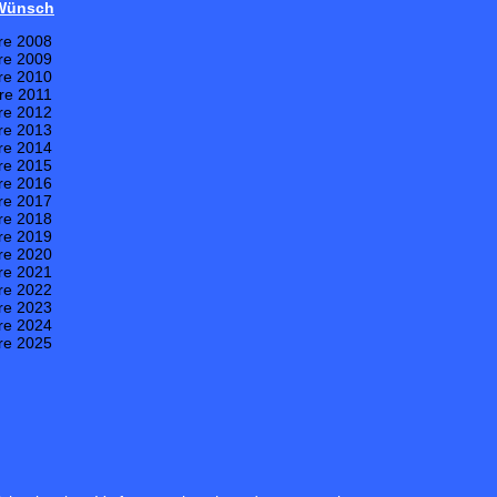
 Wünsch
re 2008
re 2009
re 2010
re 2011
re 2012
re 2013
re 2014
re 2015
re 2016
re 2017
re 2018
re 2019
re 2020
re 2021
re 2022
re 2023
re 2024
re 2025