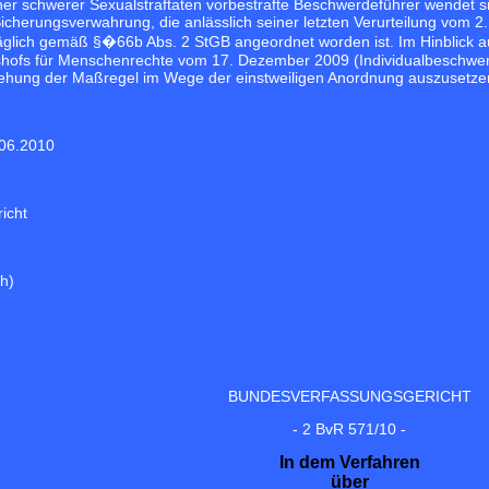
her schwerer Sexualstraftaten vorbestrafte Beschwerdeführer wendet 
Sicherungsverwahrung, die anlässlich seiner letzten Verurteilung vom
lich gemäß §�66b Abs. 2 StGB angeordnet worden ist. Im Hinblick auf d
hofs für Menschenrechte vom 17. Dezember 2009 (Individualbeschwerd
lziehung der Maßregel im Wege der einstweiligen Anordnung auszusetze
06.2010
icht
h)
BUNDESVERFASSUNGSGERICHT
- 2 BvR 571/10 -
In dem Verfahren
über