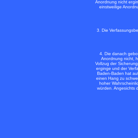
Anordnung nicht ergi
einstweilige Anord
3. Die Verfassungsbe
4. Die danach gebot
Anordnung nicht, h
Vollzug der Sicherung
erginge und der Verf
Baden-Baden hat auf
einen Hang zu schwer
hoher Wahrscheinli
würden. Angesichts d