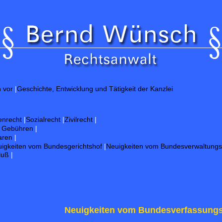
h vor
|
Geschichte, Entwicklung und Tätigkeit der Kanzlei
enrecht
|
Sozialrecht
|
Zivilrecht
|
d Gebühren
|
aren
|
igkeiten vom Bundesgerichtshof
|
Neuigkeiten vom Bundesverwaltungs
luß
|
Neuigkeiten vom Bundesverfassungs