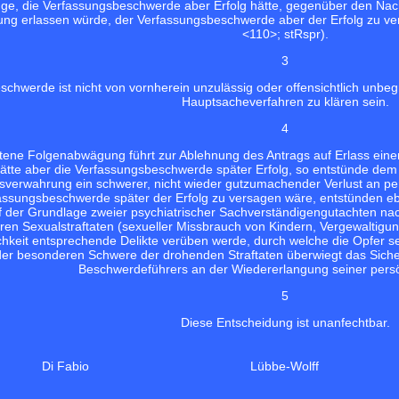
nge, die Verfassungsbeschwerde aber Erfolg hätte, gegenüber den Nac
nung erlassen würde, der Verfassungsbeschwerde aber der Erfolg zu ve
<110>
; stRspr).
3
schwerde ist nicht von vornherein unzulässig oder offensichtlich unb
Hauptsacheverfahren zu klären sein.
4
ene Folgenabwägung führt zur Ablehnung des Antrags auf Erlass einer 
ätte aber die Verfassungsbeschwerde später Erfolg, so entstünde dem
sverwahrung ein schwerer, nicht wieder gutzumachender Verlust an per
assungsbeschwerde später der Erfolg zu versagen wäre, entstünden eb
 der Grundlage zweier psychiatrischer Sachverständigengutachten nac
en Sexualstraftaten (sexueller Missbrauch von Kindern, Vergewaltigun
chkeit entsprechende Delikte verüben werde, durch welche die Opfer 
er besonderen Schwere der drohenden Straftaten überwiegt das Sicher
Beschwerdeführers an der Wiedererlangung seiner persön
5
Diese Entscheidung ist unanfechtbar.
Di Fabio
Lübbe-Wolff