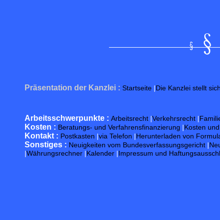
Präsentation der Kanzlei :
Startseite
|
Die Kanzlei stellt sic
Arbeitsschwerpunkte :
Arbeitsrecht
|
Verkehrsrecht
|
Famili
Kosten :
Beratungs- und Verfahrensfinanzierung
|
Kosten un
Kontakt :
Postkasten
|
via Telefon
|
Herunterladen von Formul
Sonstiges :
Neuigkeiten vom Bundesverfassungsgericht
|
Neu
|
Währungsrechner
|
Kalender
|
Impressum und Haftungsaussch