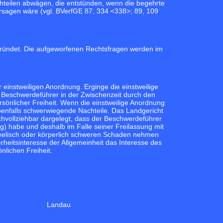
hteilen abwägen, die entstünden, wenn die begehrte
rsagen wäre (vgl.
BVerfGE 87, 334 <338>;
89, 109
egründet. Die aufgeworfenen Rechtsfragen werden im
einstweiligen Anordnung. Erginge die einstweilige
 Beschwerdeführer in der Zwischenzeit durch den
sönlicher Freiheit. Wenn die einstweilige Anordnung
enfalls schwerwiegende Nachteile. Das Landgericht
hvollziehbar dargelegt, dass der Beschwerdeführer
g) habe und deshalb im Falle seiner Freilassung mit
seelisch oder körperlich schweren Schaden nehmen
heitsinteresse der Allgemeinheit das Interesse des
lichen Freiheit.
Landau