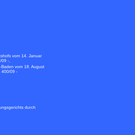
tshofs vom 14. Januar
/09 -,
n-Baden vom 18. August
 400/09 -
ungsgerichts durch