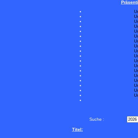
Präsent
U
U
U
U
U
U
U
U
U
U
U
U
U
U
U
U
U
U
Suche :
Titel: