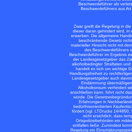
Beschwerdeführer als verlet
Beschwerdeführers aus Art. 
Zwar greift die Regelung in die
dieser daran gehindert wird, in 
erwerben. Die allgemeine Handlun
beschränkende Gesetz nicht 
materieller Hinsicht nicht mit d
des Beschwerdeführers n
Beschwerdeführer im Ergebnis ein
der Landesgesetzgeber das Zie
alkoholbedingter Straftaten un
handelt es sich um wichtige G
Handlungsfreiheit zu rechtferti
Landesgesetzgeber auch davon a
Eindämmung übermäßigen Al
Alkoholkonsum verhindert wir
anschließen kann, führt nicht da
würde. Die Gesetzesbegründung 
Erfahrungen in Nachbarländ
bedürfnisorientierten Kaufents
fördert (vgl. LTDrucks 14/4850,
nicht ersichtlich, dass t
Ortspolizeibehörden ein milde
entfallen ließe. Zumindest konn
Regelung ein Einschätzungsspie