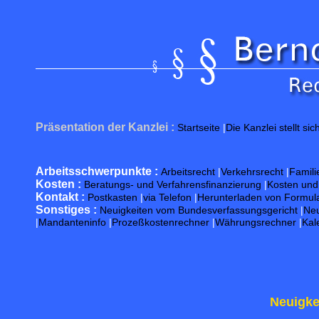
Präsentation der Kanzlei :
Startseite
|
Die Kanzlei stellt sic
Arbeitsschwerpunkte :
Arbeitsrecht
|
Verkehrsrecht
|
Famili
Kosten :
Beratungs- und Verfahrensfinanzierung
|
Kosten un
Kontakt :
Postkasten
|
via Telefon
|
Herunterladen von Formul
Sonstiges :
Neuigkeiten vom Bundesverfassungsgericht
|
Neu
|
Mandanteninfo
|
Prozeßkostenrechner
|
Währungsrechner
|
Kal
Neuigke