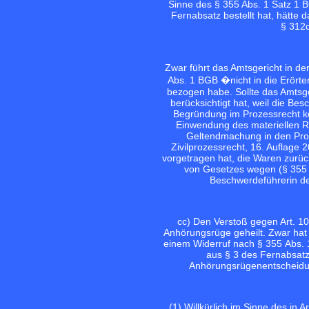
Sinne des § 355 Abs. 1 Satz 1 
Fernabsatz bestellt hat, hätte 
§ 312d
Zwar führt das Amtsgericht in d
Abs. 1 BGB �nicht in die Erört
bezogen habe. Sollte das Amtsge
berücksichtigt hat, weil die Bes
Begründung im Prozessrecht kei
Einwendung des materiellen Re
Geltendmachung in den Proze
Zivilprozessrecht, 16. Auflage
vorgetragen hat, die Waren zurü
von Gesetzes wegen (§ 355 A
Beschwerdeführerin den
cc) Den Verstoß gegen Art. 10
Anhörungsrüge geheilt. Zwar hat
einem Widerruf nach § 355 Abs. 1
aus § 3 des Fernabsatz
Anhörungsrügenentscheidung 
(1) Willkürlich im Sinne des in A