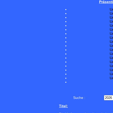
Präsent
U
U
U
U
U
U
U
U
U
U
U
U
U
U
U
U
U
U
Suche :
Titel: