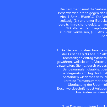
Die Kammer nimmt die Verfassun
Beschwerdeführerin gegen das Ur
Abs. 1 Satz 1 BVerfGG. Die Ve
zulässig (1.) und unter Berüc
bereits hinreichend geklärten v
GG offensichtlich begründet
zurückzuverweisen, § 95 Abs. 
Anh
1. Die Verfassungsbeschwerde ist
der Frist des § 93 Abs. 1 Sa
rechtzeitigen Antrag Wiedere
gewähren, weil sie ohne Verschu
einzuhalten. Sie hat durch eidess
Sendejournalen glaubhaft ge
Sendegeräts am Tag des Frista
Abständen wiederholt versuch
korrekte Telefaxnummer des 
Überlastung der Übermitt
Beschwerdeschrift nebst Anlagen 
Umständen mit dem Ab
2. a) Das angegriffene Urteil