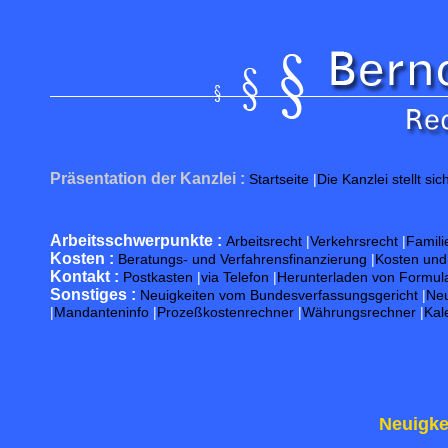
Präsentation der Kanzlei :
Startseite
|
Die Kanzlei stellt sic
Arbeitsschwerpunkte :
Arbeitsrecht
|
Verkehrsrecht
|
Famili
Kosten :
Beratungs- und Verfahrensfinanzierung
|
Kosten un
Kontakt :
Postkasten
|
via Telefon
|
Herunterladen von Formul
Sonstiges :
Neuigkeiten vom Bundesverfassungsgericht
|
Neu
|
Mandanteninfo
|
Prozeßkostenrechner
|
Währungsrechner
|
Kal
Neuigke