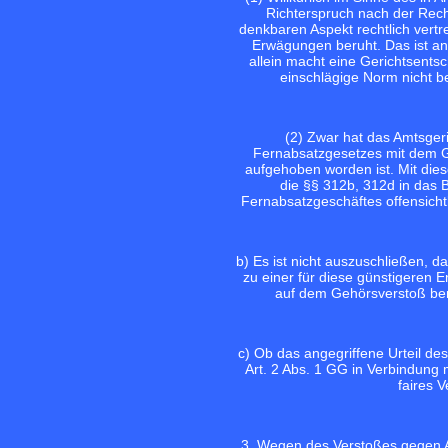
Richterspruch nach der Rec
denkbaren Aspekt rechtlich vertr
Erwägungen beruht. Das ist an
allein macht eine Gerichtsentsch
einschlägige Norm nicht be
(2) Zwar hat das Amtsgeri
Fernabsatzgesetzes mit dem G
aufgehoben worden ist. Mit die
die §§ 312b, 312d in das
Fernabsatzgeschäftes offensichtl
b) Es ist nicht auszuschließen, 
zu einer für diese günstigeren 
auf dem Gehörsverstoß ber
c) Ob das angegriffene Urteil de
Art. 2 Abs. 1 GG in Verbindung 
faires 
3. Wegen des Verstoßes gegen Ar