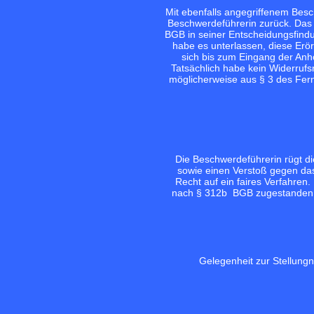
Mit ebenfalls angegriffenem Bes
Beschwerdeführerin zurück. Das 
BGB in seiner Entscheidungsfind
habe es unterlassen, diese Erö
sich bis zum Eingang der Anhö
Tatsächlich habe kein Widerrufs
möglicherweise aus § 3 des Fern
Die Beschwerdeführerin rügt di
sowie einen Verstoß gegen das 
Recht auf ein faires Verfahren.
nach § 312b BGB zugestanden ha
Gelegenheit zur Stellung