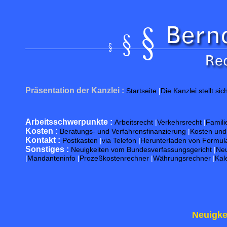
Präsentation der Kanzlei :
Startseite
|
Die Kanzlei stellt sic
Arbeitsschwerpunkte :
Arbeitsrecht
|
Verkehrsrecht
|
Famili
Kosten :
Beratungs- und Verfahrensfinanzierung
|
Kosten un
Kontakt :
Postkasten
|
via Telefon
|
Herunterladen von Formul
Sonstiges :
Neuigkeiten vom Bundesverfassungsgericht
|
Neu
|
Mandanteninfo
|
Prozeßkostenrechner
|
Währungsrechner
|
Kal
Neuigke