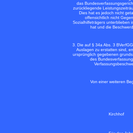
das Bundesverfassungsgericht
zurückliegende Leistungszeiträ
Dies hat es jedoch nicht get
offensichtlich nicht Gege
Sozialhilfeträgers unterblieben 
hat und die Beschwerd
3. Die auf § 34a Abs. 3 BVerf
Auslagen zu erstatten sind, en
ursprünglich gegebenen grundsä
des Bundesverfassungs
Verfassungsbeschwer
Von einer weiteren Be
Kirchhof