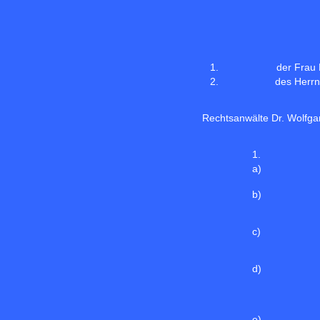
1.
der Frau B
2.
des Herrn 
Rechtsanwälte Dr. Wolfga
1.
a)
b)
c)
d)
e)