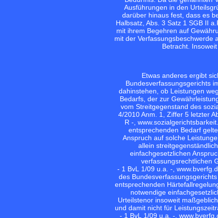
Ausführungen in den Urteilsgrü
darüber hinaus fest, dass es b
Halbsatz, Abs. 3 Satz 1 SGB II a
mit ihrem Begehren auf Gewähru
mit der Verfassungsbeschwerde a
Betracht. Insoweit
Etwas anderes ergibt sic
Bundesverfassungsgerichts im
dahinstehen, ob Leistungen weg
Bedarfs, der zur Gewährleistu
vom Streitgegenstand des sozia
4/2010 Anm. 1, Ziffer 5 letzter 
R -, www.sozialgerichtsbarkei
entsprechenden Bedarf gelte
Anspruch auf solche Leistungen
allein streitgegenständli
einfachgesetzlichen Anspruc
verfassungsrechtlichen G
- 1 BvL 1/09 u.a. -, www.bverfg.
des Bundesverfassungsgerichts g
entsprechenden Härtefallregelun
notwendige einfachgesetzlic
Urteilstenor insoweit maßgeblich
und damit nicht für Leistungszei
- 1 BvL 1/09 u.a. -, www.bverf