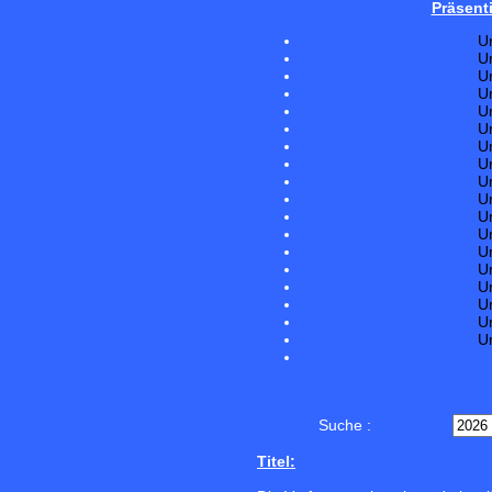
Präsent
U
U
U
U
U
U
U
U
U
U
U
U
U
U
U
U
U
U
Suche :
Titel: