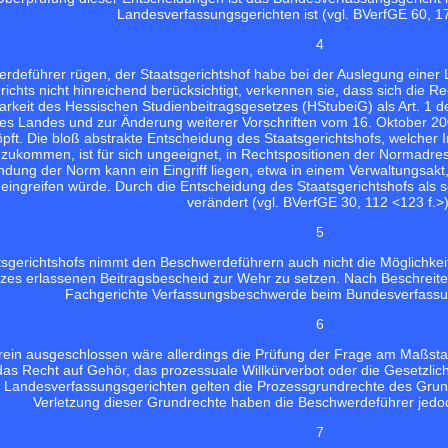
Landesverfassungsgerichten ist (vgl.
BVerfGE 60, 17
4
erdeführer rügen, der Staatsgerichtshof habe bei der Auslegung ein
chts nicht hinreichend berücksichtigt, verkennen sie, dass sich die Rec
arkeit des Hessischen Studienbeitragsgesetzes (HStubeiG) als Art. 1 
s Landes und zur Änderung weiterer Vorschriften vom 16. Oktober 200
ft. Die bloß abstrakte Entscheidung des Staatsgerichtshofs, welcher 
ukommen, ist für sich ungeeignet, in Rechtspositionen der Normadressa
ung der Norm kann ein Eingriff liegen, etwa in einem Verwaltungsakt, 
ingreifen würde. Durch die Entscheidung des Staatsgerichtshofs als so
verändert (vgl.
BVerfGE 30, 112 <123 f.>
5
tsgerichtshofs nimmt den Beschwerdeführern auch nicht die Möglichke
zes erlassenen Beitragsbescheid zur Wehr zu setzen. Nach Beschreite
Fachgerichte Verfassungsbeschwerde beim Bundesverfassun
6
rein ausgeschlossen wäre allerdings die Prüfung der Frage am Maßst
das Recht auf Gehör, das prozessuale Willkürverbot oder die Gesetzlic
n Landesverfassungsgerichten gelten die Prozessgrundrechte des Grun
Verletzung dieser Grundrechte haben die Beschwerdeführer jedoc
7