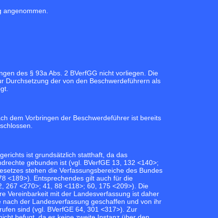
ung angenommen.
gen des § 93a Abs. 2 BVerfGG nicht vorliegen. Die
ur Durchsetzung der von den Beschwerdeführern als
gt.
Nach dem Vorbringen der Beschwerdeführer ist bereits
eschlossen.
chts ist grundsätzlich statthaft, da das
ndrechte gebunden ist (vgl.
BVerfGE 13, 132 <140>;
dgesetzes stehen die Verfassungsbereiche des Bundes
78 <189>
). Entsprechendes gilt auch für die
2, 267 <270>;
41, 88 <118>;
60, 175 <209>
). Die
 Vereinbarkeit mit der Landesverfassung ist daher
ie nach der Landesverfassung geschaffen und von ihr
ufen sind (vgl.
BVerfGE 64, 301 <317>
). Zur
cht befugt, da es keine zweite Instanz über den