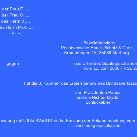
der Frau F ...,
der Frau O ...,
des Herrn J ...,
es Herrn Prof. Dr.
S ...,
- Bevollmächtigte:
Rechtsanwälte Hauck-Scholz & Christ,
Krummbogen 15, 35039 Marburg -
gegen
das Urteil des Staatsgerichtsho
vom 11. Juni 2008 - P.St. 2
hat die 3. Kammer des Ersten Senats des Bundesverfassu
den Präsidenten Papier
und die Richter Bryde,
Schluckebier
bindung mit § 93a BVerfGG in der Fassung der Bekanntmachung vom 1
einstimmig beschlossen: