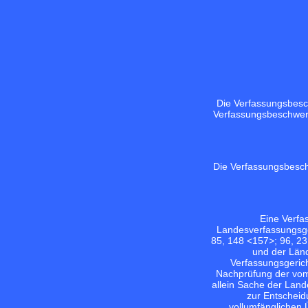
Die Verfassungsbesc
Verfassungsbeschwerd
Die Verfassungsbeschw
Eine Verfa
Landesverfassungsger
85, 148 <157>;
96, 2
und der Länd
Verfassungsgeric
Nachprüfung der vom
allein Sache der Land
zur Entscheid
vollumfänglichen 