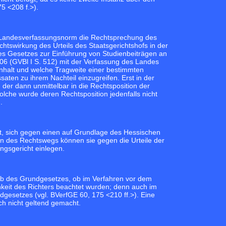
5 <208 f.>
).
er Landesverfassungsnorm die Rechtsprechung des
htswirkung des Urteils des Staatsgerichtshofs in der
des Gesetzes zur Einführung von Studienbeiträgen an
6 (GVBl I S. 512) mit der Verfassung des Landes
Inhalt und welche Tragweite einer bestimmten
ten zu ihrem Nachteil einzugreifen. Erst in der
der dann unmittelbar in die Rechtsposition der
lche wurde deren Rechtsposition jedenfalls nicht
).
it, sich gegen einen auf Grundlage des Hessischen
n des Rechtswegs können sie gegen die Urteile der
gsgericht einlegen.
ab des Grundgesetzes, ob im Verfahren vor dem
hkeit des Richters beachtet wurden; denn auch im
dgesetzes (vgl.
BVerfGE 60, 175 <210 ff.>
). Eine
h nicht geltend gemacht.