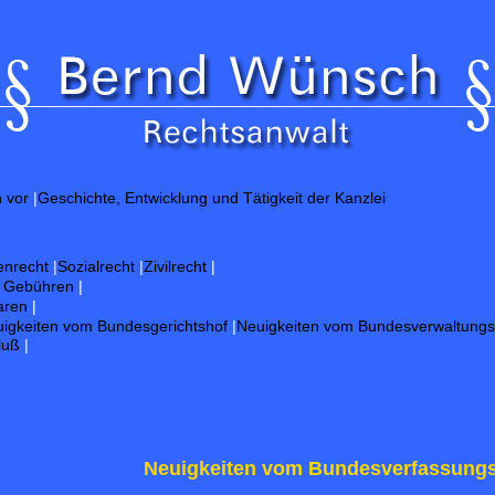
h vor
|
Geschichte, Entwicklung und Tätigkeit der Kanzlei
enrecht
|
Sozialrecht
|
Zivilrecht
|
d Gebühren
|
aren
|
igkeiten vom Bundesgerichtshof
|
Neuigkeiten vom Bundesverwaltungs
luß
|
Neuigkeiten vom Bundesverfassungs