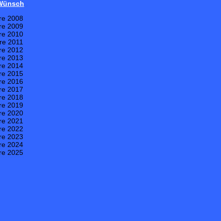
 Wünsch
re 2008
re 2009
re 2010
re 2011
re 2012
re 2013
re 2014
re 2015
re 2016
re 2017
re 2018
re 2019
re 2020
re 2021
re 2022
re 2023
re 2024
re 2025