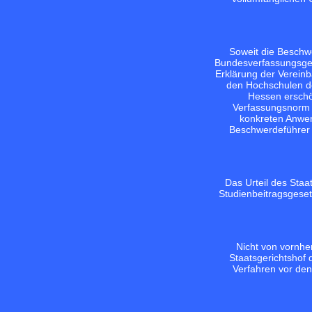
Soweit die Beschw
Bundesverfassungsgeri
Erklärung der Vereinb
den Hochschulen de
Hessen erschöp
Verfassungsnorm z
konkreten Anwend
Beschwerdeführer e
Das Urteil des Staa
Studienbeitragsgeset
Nicht von vornhe
Staatsgerichtshof 
Verfahren vor de