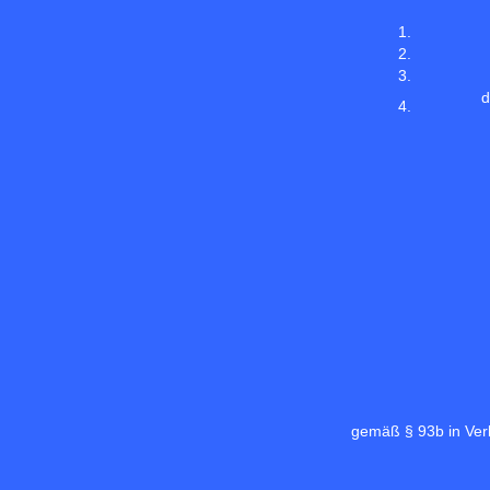
1.
2.
3.
d
4.
gemäß § 93b in Ver