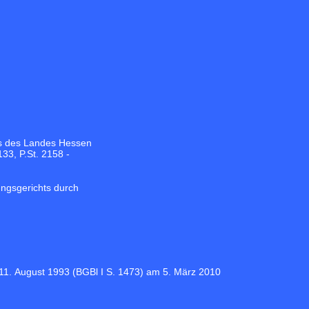
fs des Landes Hessen
133, P.St. 2158 -
ngsgerichts durch
1. August 1993 (
BGBl I S. 1473
) am 5. März 2010