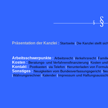
Präsentation der Kanzlei :
Startseite
|
Die Kanzlei stellt sic
Arbeitsschwerpunkte :
Arbeitsrecht
|
Verkehrsrecht
|
Famili
Kosten :
Beratungs- und Verfahrensfinanzierung
|
Kosten un
Kontakt :
Postkasten
|
via Telefon
|
Herunterladen von Formul
Sonstiges :
Neuigkeiten vom Bundesverfassungsgericht
|
Neu
|
Währungsrechner
|
Kalender
|
Impressum und Haftungsaussch