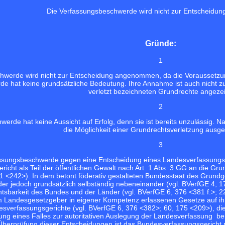
Die Verfassungsbeschwerde wird nicht zur Entscheid
Gründe:
1
hwerde wird nicht zur Entscheidung angenommen, da die Voraussetzun
e hat keine grundsätzliche Bedeutung. Ihre Annahme ist auch nicht z
verletzt bezeichneten Grundrechte angezei
2
erde hat keine Aussicht auf Erfolg, denn sie ist bereits unzulässig. 
die Möglichkeit einer Grundrechtsverletzung ausg
3
ssungsbeschwerde gegen eine Entscheidung eines Landesverfassungsgeri
icht als Teil der öffentlichen Gewalt nach Art. 1 Abs. 3 GG an die Gru
31 <242>
). In dem betont föderativ gestalteten Bundesstaat des Grun
er jedoch grundsätzlich selbständig nebeneinander (vgl.
BVerfGE 4, 1
htsbarkeit des Bundes und der Länder (vgl.
BVerfGE 6, 376 <381 f.>;
2
 Landesgesetzgeber in eigener Kompetenz erlassenen Gesetze auf ihre
esverfassungsgerichte (vgl.
BVerfGE 6, 376 <382>;
60, 175 <209>
), d
ung eines Falles zur autoritativen Auslegung der Landesverfassung ber
Überprüfung dieser Entscheidungen ist das Bundesverfassungsgericht ni