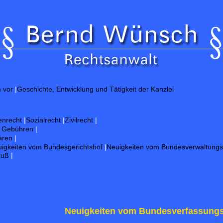
Gut
h vor
|
Geschichte, Entwicklung und Tätigkeit der Kanzlei
enrecht
|
Sozialrecht
|
Zivilrecht
|
d Gebühren
|
aren
|
igkeiten vom Bundesgerichtshof
|
Neuigkeiten vom Bundesverwaltungs
luß
|
Neuigkeiten vom Bundesverfassungs